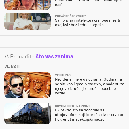
nas"
POKAŽITE ŠTO ZNATE!
Samo pravi intelektualci mogu riješiti
ovaj kviz bez ijedne pogreške
\\ Pronađite
što vas zanima
VIJESTI
VELIKI PAD
Neviđene mjere osiguranja: Godinama
se skrivao i gradio carstvo, a sada su za
njegovo izručenje naručili posebno
vozilo
NOVI INCIDENT NA PRUZI
HŽ otkrio što se dogodilo sa
strojovođom koji je prošao kroz crveno:
Pokrenut inspekcijski nadzor