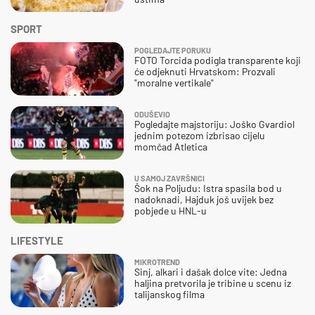
SPORT
POGLEDAJTE PORUKU
FOTO Torcida podigla transparente koji
će odjeknuti Hrvatskom: Prozvali
"moralne vertikale"
ODUŠEVIO
Pogledajte majstoriju: Joško Gvardiol
jednim potezom izbrisao cijelu
momčad Atletica
U SAMOJ ZAVRŠNICI
Šok na Poljudu: Istra spasila bod u
nadoknadi, Hajduk još uvijek bez
pobjede u HNL-u
LIFESTYLE
MIKROTREND
Sinj, alkari i dašak dolce vite: Jedna
haljina pretvorila je tribine u scenu iz
talijanskog filma