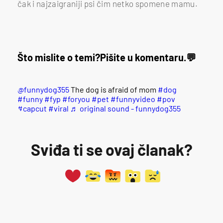
čak i najzaigraniji psi čim netko spomene mamu.
Što mislite o temi?
Pišite u komentaru.
@funnydog355
The dog is afraid of mom
#dog
#funny
#fyp
#foryou
#pet
#funnyvideo
#pov
#capcut
#viral
♬ original sound - funnydog355
Sviđa ti se ovaj članak?