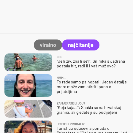
viralno
najčitanije
LOL
"Je li živ, zna li se?": Snimka s Jadrana
postala hit, radi li i vaš muž ovo?
HMM…
To rade samo psihopati: Jedan detalj s
mora može vam otkriti puno o
prijateljima
ZAMJERATE LI JOJ?
"Koja kuja…": Snašla se na hrvatskoj
granici, ali gledatelji su podijeljeni
JESTE LI PROBALI?
Turisticu oduševila ponuda u
Primoštenu: "Oni su puno pametniji od