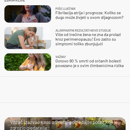
PIŠE LIJEČNIK
Fibrilacija atrija i prognoza: Koliko se
dugo može živjeti s ovom dijagnozom?
ALARMANTNI REZULTATI NOVE STUDIJE
Više od trećine žena ne zna da prolazi
kroz perimenopauzu! Evo zašto su
simptomi toliko zbunjujući
VAŽNO!
Gotovo 90 % smrti od srčanih bolesti
povezano je s ovim čimbenicima rizika
ŠTO SE DOGAĐA?
Vozač izazvao kaos u Splitu, pogledajte potez koji je
zgrozio gledatelje