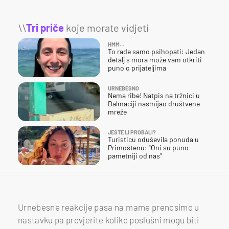
\\
Tri priče
koje morate vidjeti
HMM…
To rade samo psihopati: Jedan
detalj s mora može vam otkriti
puno o prijateljima
URNEBESNO
Nema ribe! Natpis na tržnici u
Dalmaciji nasmijao društvene
mreže
JESTE LI PROBALI?
Turisticu oduševila ponuda u
Primoštenu: "Oni su puno
pametniji od nas"
Urnebesne reakcije pasa na mame prenosimo u
nastavku pa provjerite koliko poslušni mogu biti