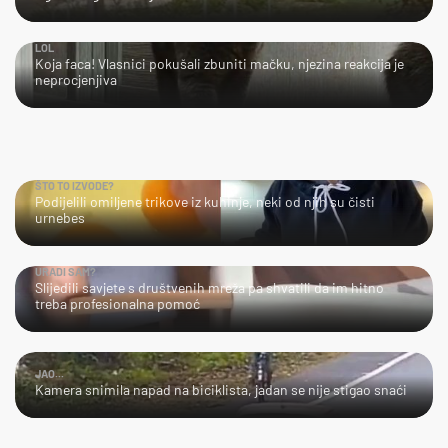
LOL
Koja faca! Vlasnici pokušali zbuniti mačku, njezina reakcija je
neprocjenjiva
ŠTO TO IZVODE?
Podijelili omiljene trikove iz kuhinje, neki od njih su čisti
urnebes
URADI SAM?
Slijedili savjete s društvenih mreža pa shvatili da im hitno
treba profesionalna pomoć
JAO...
Kamera snimila napad na biciklista, jadan se nije stigao snaći