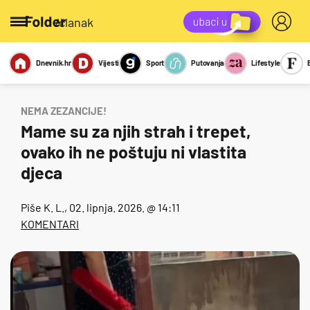
/članak
Dnevnik.hr
Vijesti
Sport
Putovanja
Lifestyle
Viralno
Miks
Kviz
Report
Sexy
NEMA ZEZANCIJE!
Mame su za njih strah i trepet,
ovako ih ne poštuju ni vlastita
djeca
Piše
K. L.
, 02. lipnja. 2026. @ 14:11
KOMENTARI