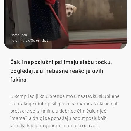
Mama i pas
Foto: TikTok/Screenshot
Čak i neposlušni psi imaju slabu točku,
pogledajte urnebesne reakcije ovih
fakina.
U kompilaciji koju prenosimo u nastavku skupljene
su reakcije obiteljskih pasa na mame. Neki od njih
pretvore se iz fakina u dobrice čim čuju riječ
"mama", a drugi se ponašaju poput poslušnih
vojnika kad čim general mama progovori.