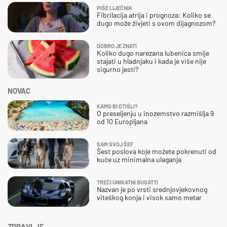
PIŠE LIJEČNIK
Fibrilacija atrija i prognoza: Koliko se
dugo može živjeti s ovom dijagnozom?
DOBRO JE ZNATI
Koliko dugo narezana lubenica smije
stajati u hladnjaku i kada je više nije
sigurno jesti?
NOVAC
KAMO BI OTIŠLI?
O preseljenju u inozemstvo razmišlja 9
od 10 Europljana
SAM SVOJ ŠEF
Šest poslova koje možete pokrenuti od
kuće uz minimalna ulaganja
TREĆI UNIKATNI BUGATTI
Nazvan je po vrsti srednjovjekovnog
viteškog konja i visok samo metar
ZDRAVLJE