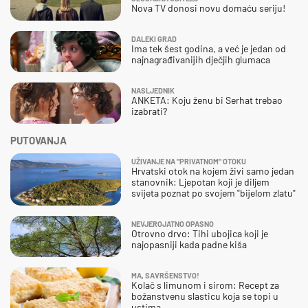
Nova TV donosi novu domaću seriju!
DALEKI GRAD
Ima tek šest godina, a već je jedan od
najnagrađivanijih dječjih glumaca
NASLJEDNIK
ANKETA: Koju ženu bi Serhat trebao
izabrati?
PUTOVANJA
UŽIVANJE NA "PRIVATNOM" OTOKU
Hrvatski otok na kojem živi samo jedan
stanovnik: Ljepotan koji je diljem
svijeta poznat po svojem "bijelom zlatu"
NEVJEROJATNO OPASNO
Otrovno drvo: Tihi ubojica koji je
najopasniji kada padne kiša
MA, SAVRŠENSTVO!
Kolač s limunom i sirom: Recept za
božanstvenu slasticu koja se topi u
ustima