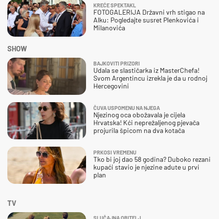
KREĆE SPEKTAKL
FOTOGALERIJA Državni vrh stigao na
Alku: Pogledajte susret Plenkovića i
Milanovića
SHOW
BAJKOVITI PRIZORI
Udala se slastičarka iz MasterChefa!
Svom Argentincu izrekla je da u rodnoj
Hercegovini
ČUVA USPOMENU NA NJEGA
Njezinog oca obožavala je cijela
Hrvatska! Kći neprežaljenog pjevača
projurila špicom na dva kotača
PRKOSI VREMENU
Tko bi joj dao 58 godina? Duboko rezani
kupaći stavio je njezine adute u prvi
plan
TV
SLUČAJNA OBITELJ