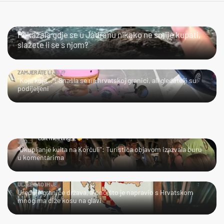
SLIJEDITE LI OVU PREPORUKU?
Pokazala gdje se u Jadranu nikako ne smije kupati,
slažete li se s njom?
ZAMJERATE LI JOJ?
"Koja kuja…": Snašla se na hrvatskoj granici, ali gledatelji su
podijeljeni
JAO…
"Okupljanje kulta na Korčuli": Turistica objavom izazvala buru
u komentarima
ULJEPŠAO IH JE
Uređuje granice država, a ono što je napravio s Hrvatskom
mnogima diže kosu na glavi