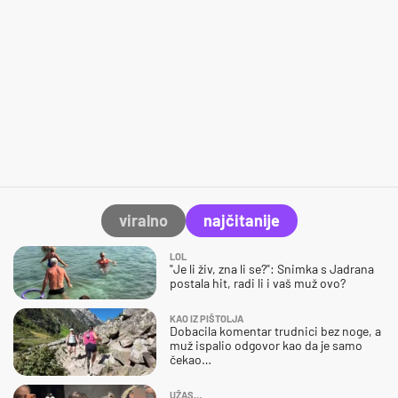
viralno
najčitanije
LOL
"Je li živ, zna li se?": Snimka s Jadrana
postala hit, radi li i vaš muž ovo?
KAO IZ PIŠTOLJA
Dobacila komentar trudnici bez noge, a
muž ispalio odgovor kao da je samo
čekao…
UŽAS…