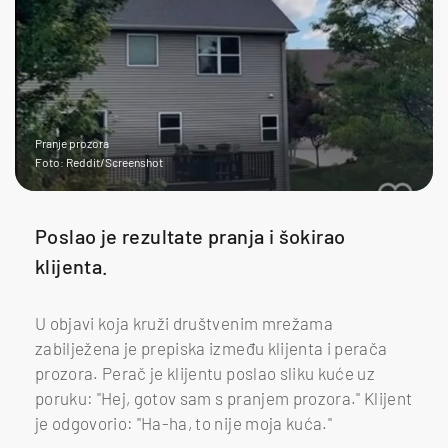
Pranje prozora
Foto: Reddit/Screenshot
Poslao je rezultate pranja i šokirao
klijenta.
U objavi koja kruži društvenim mrežama
zabilježena je prepiska između klijenta i perača
prozora. Perač je klijentu poslao sliku kuće uz
poruku: "Hej, gotov sam s pranjem prozora." Klijent
je odgovorio: "Ha-ha, to nije moja kuća."