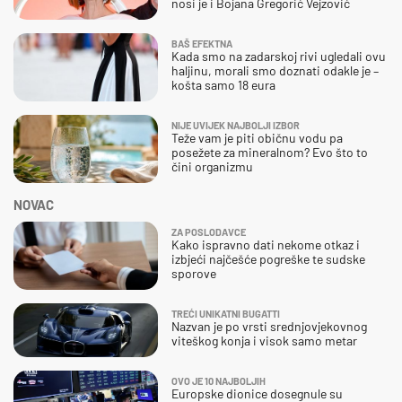
nosi je i Bojana Gregorić Vejzović
BAŠ EFEKTNA
Kada smo na zadarskoj rivi ugledali ovu
haljinu, morali smo doznati odakle je –
košta samo 18 eura
NIJE UVIJEK NAJBOLJI IZBOR
Teže vam je piti običnu vodu pa
posežete za mineralnom? Evo što to
čini organizmu
NOVAC
ZA POSLODAVCE
Kako ispravno dati nekome otkaz i
izbjeći najčešće pogreške te sudske
sporove
TREĆI UNIKATNI BUGATTI
Nazvan je po vrsti srednjovjekovnog
viteškog konja i visok samo metar
OVO JE 10 NAJBOLJIH
Europske dionice dosegnule su