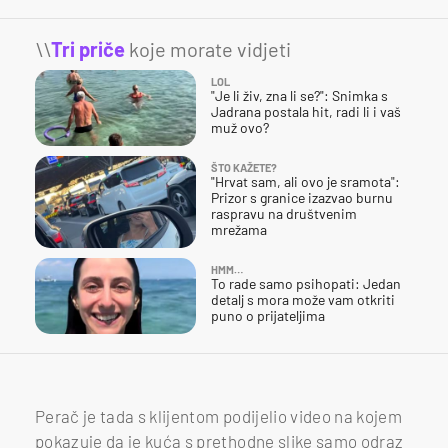
\\
Tri priče
koje morate vidjeti
LOL
"Je li živ, zna li se?": Snimka s
Jadrana postala hit, radi li i vaš
muž ovo?
ŠTO KAŽETE?
"Hrvat sam, ali ovo je sramota":
Prizor s granice izazvao burnu
raspravu na društvenim
mrežama
HMM…
To rade samo psihopati: Jedan
detalj s mora može vam otkriti
puno o prijateljima
Perač je tada s klijentom podijelio video na kojem
pokazuje da je kuća s prethodne slike samo odraz