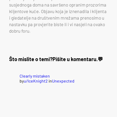
susjednoga doma na savršeno opranim prozorima
klijentove kuće. Objavu koja je iznenadila i klijenta
i gledatelje na društvenim mrežama prenosimo u
nastavku pa provjerite biste li i vi nasjeli na ovako
dobru foru.
Što mislite o temi?
Pišite u komentaru.
Clearly mistaken
by
u/IceKnight2
in
Unexpected