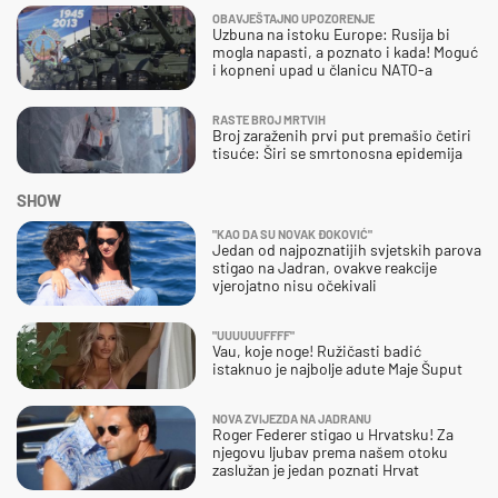
OBAVJEŠTAJNO UPOZORENJE
Uzbuna na istoku Europe: Rusija bi
mogla napasti, a poznato i kada! Moguć
i kopneni upad u članicu NATO-a
RASTE BROJ MRTVIH
Broj zaraženih prvi put premašio četiri
tisuće: Širi se smrtonosna epidemija
SHOW
"KAO DA SU NOVAK ĐOKOVIĆ"
Jedan od najpoznatijih svjetskih parova
stigao na Jadran, ovakve reakcije
vjerojatno nisu očekivali
"UUUUUUFFFF"
Vau, koje noge! Ružičasti badić
istaknuo je najbolje adute Maje Šuput
NOVA ZVIJEZDA NA JADRANU
Roger Federer stigao u Hrvatsku! Za
njegovu ljubav prema našem otoku
zaslužan je jedan poznati Hrvat