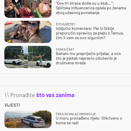
"Ove tri štrace došle su u klub…":
Splitska influencerica oplela po ženama
zbog užasnog ponašanja
ŠTO KAŽETE?
Isključio komentare: Par iz Srbije
preporučio spravicu za plažu s Temua,
čini li vam se ovo sigurnim?
SVAKA ČAST
Bahato mu prepriječio prijelaz, a ono
što je pješak napravio oduševilo je
društvene mreže
\\ Pronađite
što vas zanima
VIJESTI
ČEKA SE NALAZ OBDUKCIJE
U moru pronađeno tijelo: Otkriveno o
kome se radi