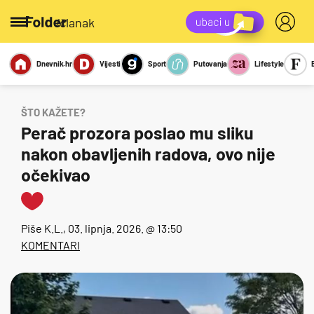
/članak
Dnevnik.hr
Vijesti
Sport
Putovanja
Lifestyle
Viralno
Miks
Kviz
Report
Sexy
ŠTO KAŽETE?
Perač prozora poslao mu sliku
nakon obavljenih radova, ovo nije
očekivao
Piše
K.L.
, 03. lipnja. 2026. @ 13:50
KOMENTARI