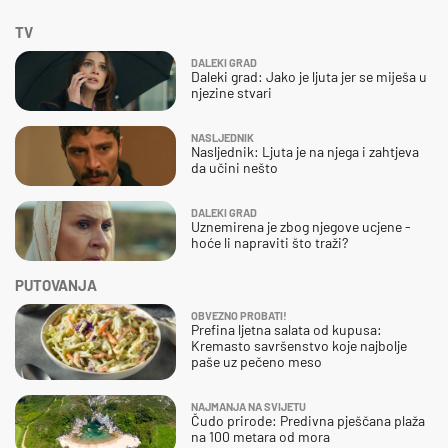
TV
DALEKI GRAD
Daleki grad: Jako je ljuta jer se miješa u
njezine stvari
NASLJEDNIK
Nasljednik: Ljuta je na njega i zahtjeva
da učini nešto
DALEKI GRAD
Uznemirena je zbog njegove ucjene -
hoće li napraviti što traži?
PUTOVANJA
OBVEZNO PROBATI!
Prefina ljetna salata od kupusa:
Kremasto savršenstvo koje najbolje
paše uz pečeno meso
NAJMANJA NA SVIJETU
Čudo prirode: Predivna pješčana plaža
na 100 metara od mora