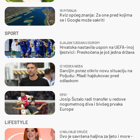
15 PITANJA
Kviz općeg znanja: Za one pred kojima
se i Google može sakriti
SPORT
SJAJAN TJEDAN U EUROPI
Hrvatska nastavila uspon na UEFA-inoj
ljestvici: Preskočena je još jedna država
IZ VEDRA NEBA
Garcijin potez otkrio novu situaciju na
Poljudu: Mladi hajdukovac pred
odlaskom
OPA!
Josip Šutalo radi transfer u redove
nogometnog diva i bivšeg prvaka
Europe
LIFESTYLE
U NOJ NIJE VRUĆE
Ovo je savršena haljina za ljeto i more -