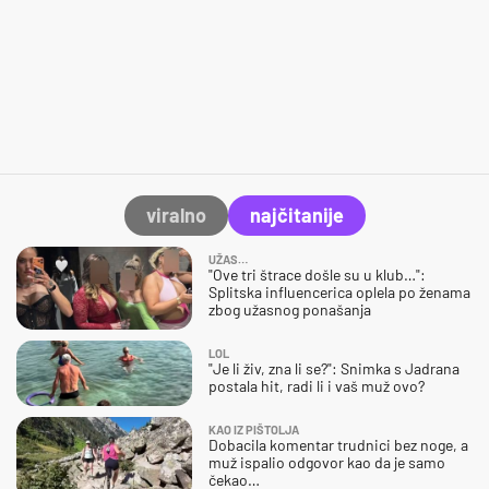
viralno
najčitanije
UŽAS…
"Ove tri štrace došle su u klub…":
Splitska influencerica oplela po ženama
zbog užasnog ponašanja
LOL
"Je li živ, zna li se?": Snimka s Jadrana
postala hit, radi li i vaš muž ovo?
KAO IZ PIŠTOLJA
Dobacila komentar trudnici bez noge, a
muž ispalio odgovor kao da je samo
čekao…