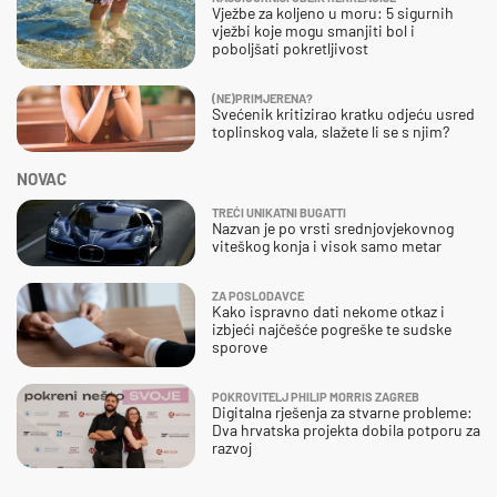
Vježbe za koljeno u moru: 5 sigurnih
vježbi koje mogu smanjiti bol i
poboljšati pokretljivost
(NE)PRIMJERENA?
Svećenik kritizirao kratku odjeću usred
toplinskog vala, slažete li se s njim?
NOVAC
TREĆI UNIKATNI BUGATTI
Nazvan je po vrsti srednjovjekovnog
viteškog konja i visok samo metar
ZA POSLODAVCE
Kako ispravno dati nekome otkaz i
izbjeći najčešće pogreške te sudske
sporove
POKROVITELJ PHILIP MORRIS ZAGREB
Digitalna rješenja za stvarne probleme:
Dva hrvatska projekta dobila potporu za
razvoj