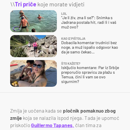
\\
Tri priče
koje morate vidjeti
LOL
"Je li živ, zna li se?": Snimka s
Jadrana postala hit, radi li i vaš
muž ovo?
KAO IZ PIŠTOLJA
Dobacila komentar trudnici bez
noge, a muž ispalio odgovor kao
da je samo čekao…
ŠTO KAŽETE?
Isključio komentare: Par iz Srbije
preporučio spravicu za plažu s
Temua, čini li vam se ovo
sigurnim?
Zmija je uočena kada se
pločnik pomaknuo zbog
zmije
koja se nalazila ispod njega. Tada je upomoć
priskočio
Guillermo Tapanes,
član tima za