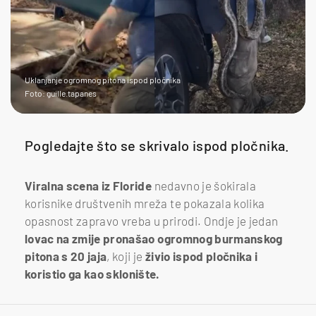
Uklanjanje ogromnog pitona ispod pločnika
Foto: guille.tapanes
Pogledajte što se skrivalo ispod pločnika.
Viralna scena iz Floride
nedavno je šokirala
korisnike društvenih mreža te pokazala kolika
opasnost zapravo vreba u prirodi. Ondje je jedan
l
ovac na zmije pronašao ogromnog burmanskog
pitona s 20 jaja
, koji je
živio ispod pločnika i
koristio ga kao sklonište.