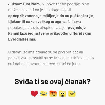
Južnom Floridom
. Njihovo točno podrijetlo ne
može se svesti na jedan događaj, ali
općeprihvaćeno
je
mišljenje da su pušteni prije,
tijekom ili nakon velikog uragana
. Njihova
populacija brzo je eksplodirala jer
posjeduju
kamuflažu jedinstveno prilagođenu floridskim
Evergladesima.
U desetljećima otkako su se prvi put počeli
pojavljivati, provukli su se kroz cijelu državu, iako
su i dalje uglavnom koncentrirani na jugu.
Sviđa ti se ovaj članak?