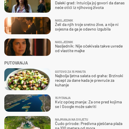
Daleki grad: Intuicija joj govori da danas
neće otići iz njihovog života
NASLJEDNIK
Želi da njih troje sretno žive, a nije ni
svjesna da ga je odavno izgubila
NASLJEDNIK
Nasljednik: Nije očekivala takve uvrede
od vlastite majke
PUTOVANJA
GOTOVO ZA 15 MINUTA
Najbolja ljetna salata od graha: Brzinski
recept za dane kada je prevruće za
kuhanje
15 PITANJA
Kviz općeg znanja: Za one pred kojima
se i Google može sakriti
NAJMANJA NA SVIJETU
Čudo prirode: Predivna pješčana plaža
na 100 metara od mora