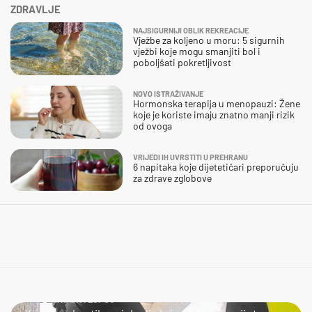
ZDRAVLJE
NAJSIGURNIJI OBLIK REKREACIJE
Vježbe za koljeno u moru: 5 sigurnih
vježbi koje mogu smanjiti bol i
poboljšati pokretljivost
NOVO ISTRAŽIVANJE
Hormonska terapija u menopauzi: Žene
koje je koriste imaju znatno manji rizik
od ovoga
VRIJEDI IH UVRSTITI U PREHRANU
6 napitaka koje dijetetičari preporučuju
za zdrave zglobove
NIJE LAKO BITI LOPOV