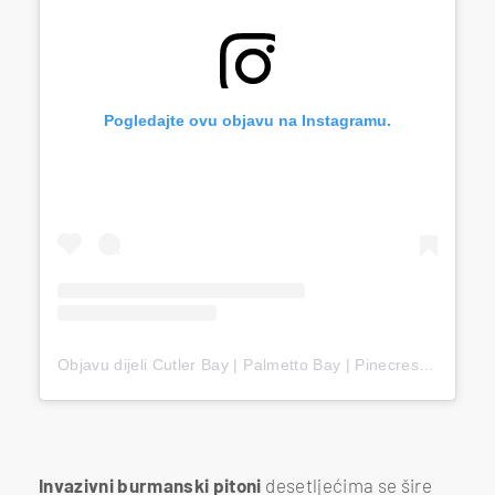
Pogledajte ovu objavu na Instagramu.
Objavu dijeli Cutler Bay | Palmetto Bay | Pinecrest (@cutlerbaysocial)
Invazivni burmanski pitoni
desetljećima se šire