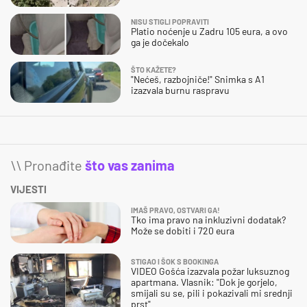
NISU STIGLI POPRAVITI
Platio noćenje u Zadru 105 eura, a ovo
ga je dočekalo
ŠTO KAŽETE?
"Nećeš, razbojniče!" Snimka s A1
izazvala burnu raspravu
\\ Pronađite
što vas zanima
VIJESTI
IMAŠ PRAVO, OSTVARI GA!
Tko ima pravo na inkluzivni dodatak?
Može se dobiti i 720 eura
STIGAO I ŠOK S BOOKINGA
VIDEO Gošća izazvala požar luksuznog
apartmana. Vlasnik: "Dok je gorjelo,
smijali su se, pili i pokazivali mi srednji
prst"