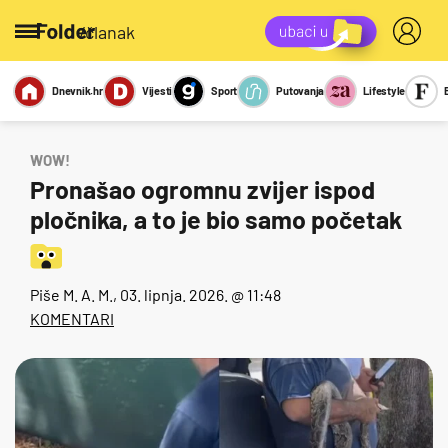
/članak
Dnevnik.hr
Vijesti
Sport
Putovanja
Lifestyle
Viralno
Miks
Kviz
Report
Sexy
WOW!
Pronašao ogromnu zvijer ispod
pločnika, a to je bio samo početak
Piše
M. A. M.
, 03. lipnja. 2026. @ 11:48
KOMENTARI