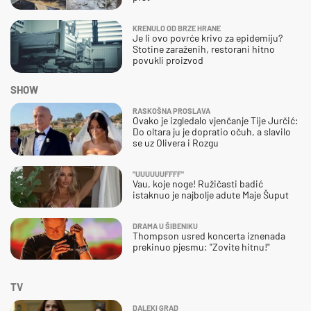
KRENULO OD BRZE HRANE
Je li ovo povrće krivo za epidemiju?
Stotine zaraženih, restorani hitno
povukli proizvod
SHOW
RASKOŠNA PROSLAVA
Ovako je izgledalo vjenčanje Tije Jurčić:
Do oltara ju je dopratio očuh, a slavilo
se uz Olivera i Rozgu
"UUUUUUFFFF"
Vau, koje noge! Ružičasti badić
istaknuo je najbolje adute Maje Šuput
DRAMA U ŠIBENIKU
Thompson usred koncerta iznenada
prekinuo pjesmu: "Zovite hitnu!"
TV
DALEKI GRAD