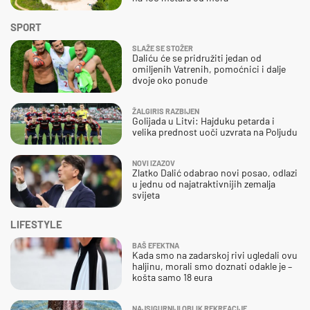
SPORT
SLAŽE SE STOŽER
Daliću će se pridružiti jedan od
omiljenih Vatrenih, pomoćnici i dalje
dvoje oko ponude
ŽALGIRIS RAZBIJEN
Golijada u Litvi: Hajduku petarda i
velika prednost uoči uzvrata na Poljudu
NOVI IZAZOV
Zlatko Dalić odabrao novi posao, odlazi
u jednu od najatraktivnijih zemalja
svijeta
LIFESTYLE
BAŠ EFEKTNA
Kada smo na zadarskoj rivi ugledali ovu
haljinu, morali smo doznati odakle je –
košta samo 18 eura
NAJSIGURNIJI OBLIK REKREACIJE