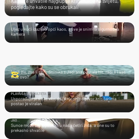
Kamere uhvatile najgluplje kriminalce na svijetu,
pogledajte kako su se obrukali
JAO...
Uljez u kući izazvao opći kaos, a sve je snimila sigurnosna
kamera
LOL
"Je li živ, zna li se?": Snimka s Jadrana postala hit, radi li i vaš
muž ovo?
PLAVUŠA S FAKULTETA
Uspoređuju je s Elle Woods, a njezin odgovor kritičarima
postao je viralan
JAO...
Sunce može biti opasno i u naša četiri zida, a one su to
prekasno shvatile