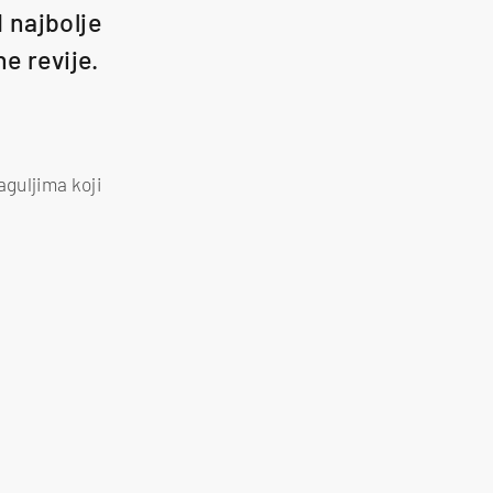
 najbolje
e revije.
guljima koji