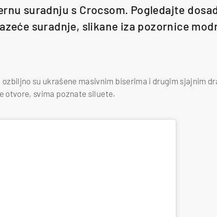
ernu suradnju s Crocsom. Pogledajte dosad
lazeće suradnje, slikane iza pozornice modn
zbiljno su ukrašene masivnim biserima i drugim sjajnim dra
ke otvore, svima poznate siluete.