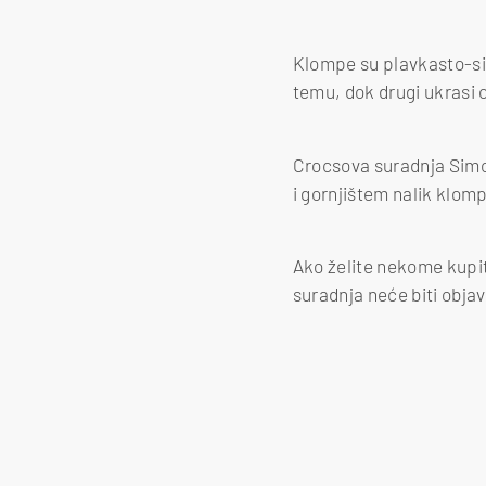
Klompe su plavkasto-siv
temu, dok drugi ukrasi o
Crocsova suradnja Simon
i gornjištem nalik klom
Ako želite nekome kupiti
suradnja neće biti objav