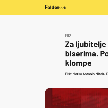
/članak
MIX
Za ljubitelj
biserima. Po
klompe
Piše
Marko Antonio Mitak
, 