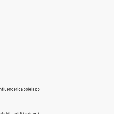
influencerica oplela po
la hit, radi li i vaš muž