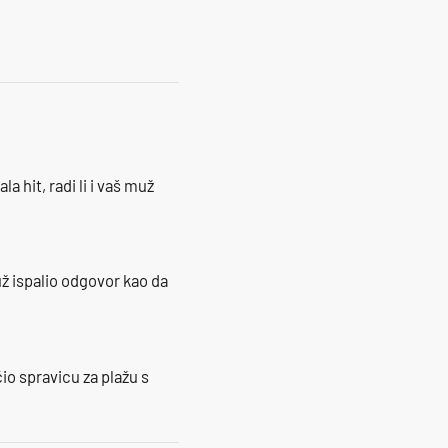
la hit, radi li i vaš muž
ž ispalio odgovor kao da
io spravicu za plažu s