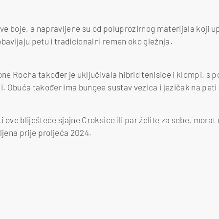
e boje, a napravljene su od poluprozirnog materijala koji u
bavijaju petu i tradicionalni remen oko gležnja.
e Rocha također je uključivala hibrid tenisice i klompi, s po
pi. Obuća također ima bungee sustav vezica i jezičak na peti
 ove bliješteće sjajne Croksice ili par želite za sebe, morat ć
ljena prije proljeća 2024.