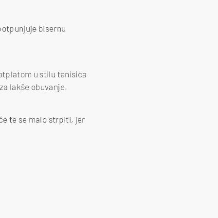
potpunjuje bisernu
tplatom u stilu tenisica
 za lakše obuvanje.
e te se malo strpiti, jer