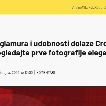
Viralno
Miks
Kviz
Report
e glamura i udobnosti dolaze Cr
gledajte prve fotografije eleg
19. rujna. 2023. @ 12:00
KOMENTARI