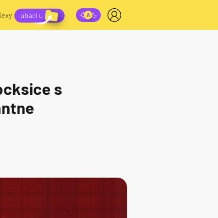
Sexy
ocksice s
antne