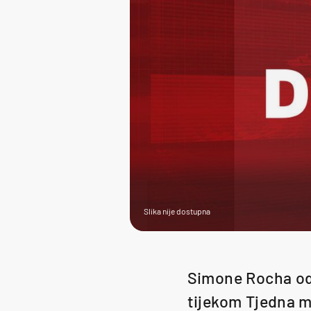
Slika nije dostupna
Simone Rocha održ
tijekom Tjedna m