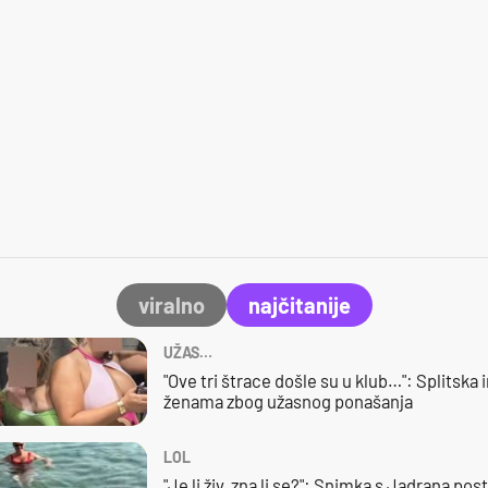
viralno
najčitanije
UŽAS…
"Ove tri štrace došle su u klub…": Splitska 
ženama zbog užasnog ponašanja
LOL
"Je li živ, zna li se?": Snimka s Jadrana posta