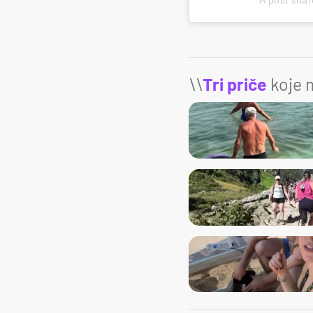
\\
Tri priče
koje m