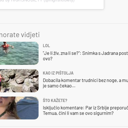
orate vidjeti
LOL
"Je li živ, zna li se?": Snimka s Jadrana posta
ovo?
KAO IZ PIŠTOLJA
Dobacila komentar trudnici bez noge, a mu
je samo čekao…
ŠTO KAŽETE?
Isključio komentare: Par iz Srbije preporuč
Temua, čini li vam se ovo sigurnim?