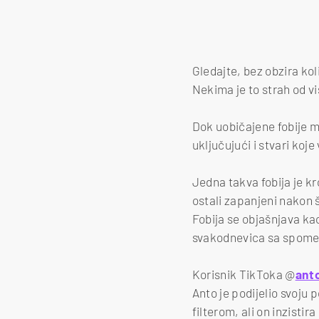
Gledajte, bez obzira kol
Nekima je to strah od vi
Dok uobičajene fobije mo
uključujući i stvari koj
Jedna takva fobija je kr
ostali zapanjeni nakon š
Fobija se objašnjava ka
svakodnevica sa spome
Korisnik TikToka @
ant
Anto je podijelio svoju 
filterom, ali on inzistir