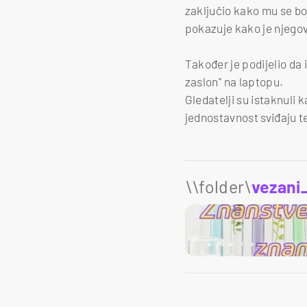
zaključio kako mu se bo
pokazuje kako je njego
Također je podijelio da 
zaslon'' na laptopu.
Gledatelji su istaknuli k
jednostavnost sviđaju te
\\folder\
vezani