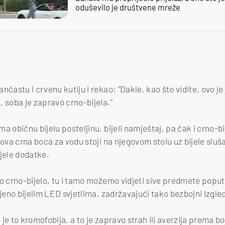
oduševilo je društvene mreže
nčastu i crvenu kutiju i rekao: "Dakle, kao što vidite, ovo j
, soba je zapravo crno-bijela."
a običnu bijelu posteljinu, bijeli namještaj, pa čak i crno-bi
gova crna boca za vodu stoji na njegovom stolu uz bijele sluša
ijele dodatke.
no crno-bijelo, tu i tamo možemo vidjeti sive predmete popu
ljeno bijelim LED svjetlima, zadržavajući tako bezbojni izgle
o je to kromofobija, a to je zapravo strah ili averzija prema b