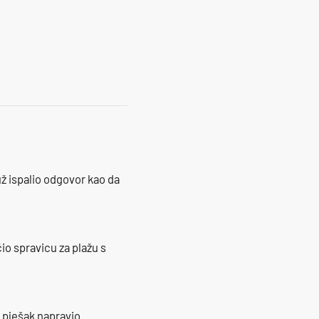
ž ispalio odgovor kao da
io spravicu za plažu s
e pješak napravio