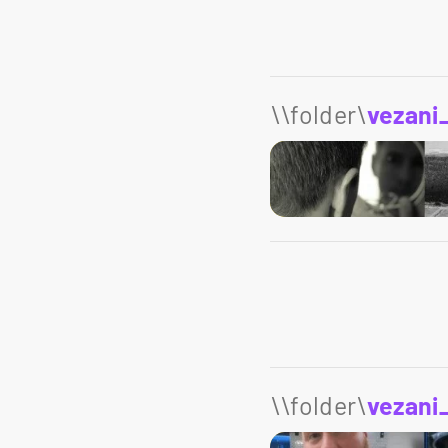
\\folder\
vezani
\\folder\
vezani