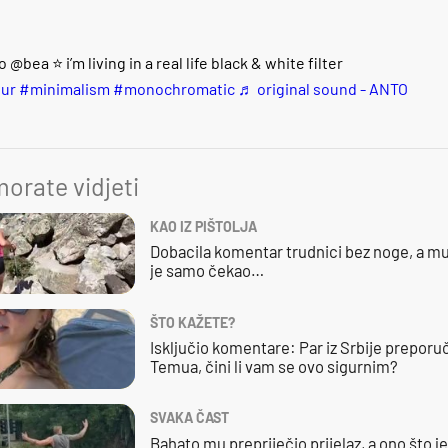
 @bea ⭐️ i’m living in a real life black & white filter
ur
#minimalism
#monochromatic
♬ original sound - ANTO
orate vidjeti
KAO IZ PIŠTOLJA
Dobacila komentar trudnici bez noge, a mu
je samo čekao…
ŠTO KAŽETE?
Isključio komentare: Par iz Srbije preporuč
Temua, čini li vam se ovo sigurnim?
SVAKA ČAST
Bahato mu prepriječio prijelaz, a ono što j