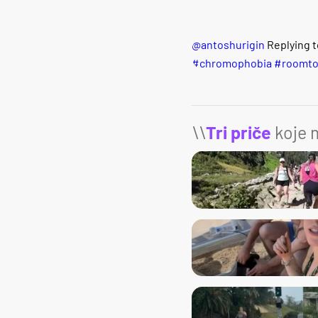
@antoshurigin
Replying to
#chromophobia
#roomto
\\
Tri priče
koje m