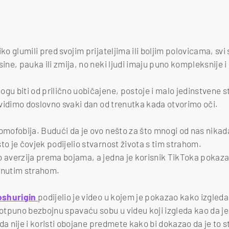
iko glumili pred svojim prijateljima ili boljim polovicama, sv
sine, pauka ili zmija, no neki ljudi imaju puno kompleksnije i 
gu biti od prilično uobičajene, postoje i malo jedinstvene stv
e vidimo doslovno svaki dan od trenutka kada otvorimo oči.
omofobija. Budući da je ovo nešto za što mnogi od nas nikada n
to je čovjek podijelio stvarnost života s tim strahom.
o averzija prema bojama, a jedna je korisnik TikToka pokaz
nutim strahom.
oshurigin
podijelio je video u kojem je pokazao kako izgled
potpuno bezbojnu spavaću sobu u videu koji izgleda kao da je
a da nije i koristi obojane predmete kako bi dokazao da je to s