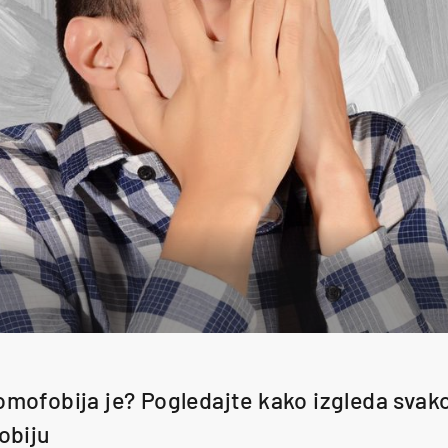
romofobija je? Pogledajte kako izgleda sva
fobiju