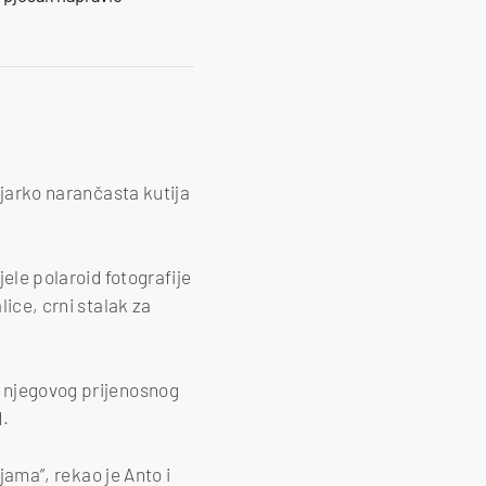
e jarko narančasta kutija
jele polaroid fotografije
lice, crni stalak za
t njegovog prijenosnog
d.
ojama”, rekao je Anto i