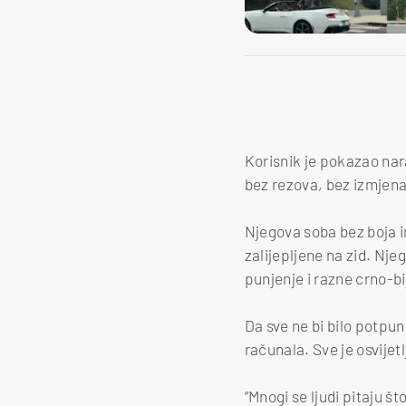
Korisnik je pokazao nara
bez rezova, bez izmjena
Njegova soba bez boja im
zalijepljene na zid. Nje
punjenje i razne crno-b
Da sve ne bi bilo potpu
računala. Sve je osvijet
“Mnogi se ljudi pitaju št