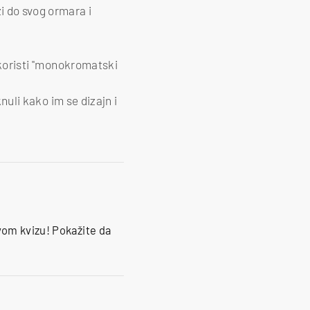
i do svog ormara i
 koristi ''monokromatski
knuli kako im se dizajn i
om kvizu! Pokažite da