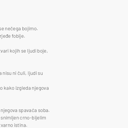
i se nečega bojimo.
rjeđe fobije.
ari kojih se ljudi boje,
isu ni čuli, ljudi su
ao kako izgleda njegova
a njegova spavaća soba.
 snimljen crno-bijelim
tvarno istina.