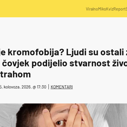
Viralno
Miks
Kviz
Report
 je kromofobija? Ljudi su ostali
 čovjek podijelio stvarnost živ
strahom
05. kolovoza. 2026. @ 17:30
KOMENTARI