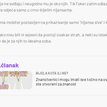
je ne sviđaju i neugodno mu je oko njih. TikToker zatim odlaz
va odjeća samo u crno-bijelim nijansama.
ima mobitel postavljen na prikazivanje samo ''nijansa sive'' i
ako nisu bili ni svjesni da postoji ovakav strah, a neki su ista
 da je za njih to idealna soba.
_članak
BIJELA KUTA ILI NE?
Znanstvenici mogu imati sve točno na ov
ste stvoreni za znanost