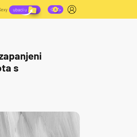
Sexy
 zapanjeni
ota s