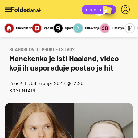
/članak
Dnevnik.hr
Vijesti
Sport
Putovanja
Lifestyle
Viralno
Miks
Kviz
Report
Sexy
BLAGOSLOV ILI PROKLETSTVO?
Manekenka je isti Haaland, video
koji ih uspoređuje postao je hit
Piše
K. L.
, 08. srpnja. 2026. @ 12:20
KOMENTARI