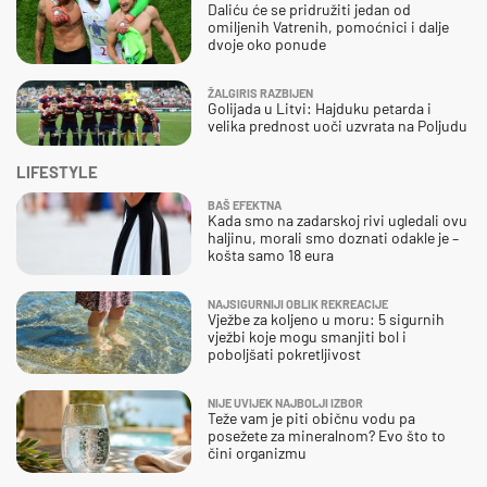
Daliću će se pridružiti jedan od
omiljenih Vatrenih, pomoćnici i dalje
dvoje oko ponude
ŽALGIRIS RAZBIJEN
Golijada u Litvi: Hajduku petarda i
velika prednost uoči uzvrata na Poljudu
LIFESTYLE
BAŠ EFEKTNA
Kada smo na zadarskoj rivi ugledali ovu
haljinu, morali smo doznati odakle je –
košta samo 18 eura
NAJSIGURNIJI OBLIK REKREACIJE
Vježbe za koljeno u moru: 5 sigurnih
vježbi koje mogu smanjiti bol i
poboljšati pokretljivost
NIJE UVIJEK NAJBOLJI IZBOR
Teže vam je piti običnu vodu pa
posežete za mineralnom? Evo što to
čini organizmu