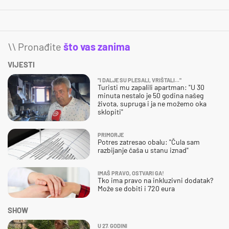
\\ Pronađite
što vas zanima
VIJESTI
"I DALJE SU PLESALI, VRIŠTALI..."
Turisti mu zapalili apartman: "U 30
minuta nestalo je 50 godina našeg
života, supruga i ja ne možemo oka
sklopiti"
PRIMORJE
Potres zatresao obalu: "Čula sam
razbijanje čaša u stanu iznad"
IMAŠ PRAVO, OSTVARI GA!
Tko ima pravo na inkluzivni dodatak?
Može se dobiti i 720 eura
SHOW
U 27. GODINI