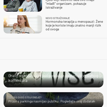
“mlađi” organizam, pokazuje
istraživanje
NOVO ISTRAŽIVANJE
Hormonska terapija u menopauzi: Žene
koje je koriste imaju znatno manji rizik
od ovoga
IVANA SE SPASILA
Grafit o propaloj ljubavi postao je viralan zbog jednog
komentara
KOLIKO DUGO STOJI ONDJE?
Prizor s parkinga nasmijao publiku: Pogledajte ovaj dodatak