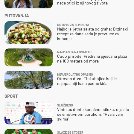
neće otići iz njihovog života
PUTOVANJA
GOTOVO ZA 15 MINUTA
Najbolja ljetna salata od graha: Brzinski
recept za dane kada je prevruće za
kuhanje
NAJMANJA NA SVIJETU
Čudo prirode: Predivna pješčana plaža
na 100 metara od mora
NEVJEROJATNO OPASNO
Otrovno drvo: Tihi ubojica koji je
najopasniji kada padne kiša
SPORT
SLUŽBENO
Vinicius donio konačnu odluku, oglasio
se emotivnom porukom: "Hvala vam
svima"
SLAŽE SE STOŽER