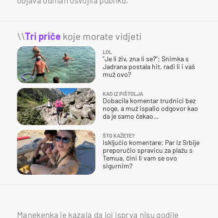
\\
Tri priče
koje morate vidjeti
LOL
"Je li živ, zna li se?": Snimka s
Jadrana postala hit, radi li i vaš
muž ovo?
KAO IZ PIŠTOLJA
Dobacila komentar trudnici bez
noge, a muž ispalio odgovor kao
da je samo čekao…
ŠTO KAŽETE?
Isključio komentare: Par iz Srbije
preporučio spravicu za plažu s
Temua, čini li vam se ovo
sigurnim?
Manekenka je kazala da joj isprva nisu godile