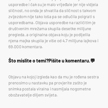
usporedbe i čak su je malo vrijeđale jer nije vidjela
sličnost, no onda je shvatila da sličnost s takvom
zvijezdom nije tako loša pa se odlučila poigrati s
usporedbama. Objava usporedbe na različitim je
društvenim mrežama skupila desetke milijune
pregleda, a originalna objava koju je podijelila
njena majka skupila je više od 4,7 milijuna lajkova i
69.000 komentara.
Što mislite o temi?
Pišite u komentaru.
Objavu na kojoj izgleda kao da mu je rođena sestra
prenosimo u nastavku pa provjerite zašto je
snimka postala viralna i nasmijala nogometne
obožavatelje diljem svijeta.