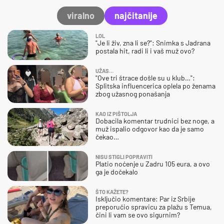
viralno
najčitanije
LOL
"Je li živ, zna li se?": Snimka s Jadrana
postala hit, radi li i vaš muž ovo?
UŽAS…
"Ove tri štrace došle su u klub…":
Splitska influencerica oplela po ženama
zbog užasnog ponašanja
KAO IZ PIŠTOLJA
Dobacila komentar trudnici bez noge, a
muž ispalio odgovor kao da je samo
čekao…
NISU STIGLI POPRAVITI
Platio noćenje u Zadru 105 eura, a ovo
ga je dočekalo
ŠTO KAŽETE?
Isključio komentare: Par iz Srbije
preporučio spravicu za plažu s Temua,
čini li vam se ovo sigurnim?