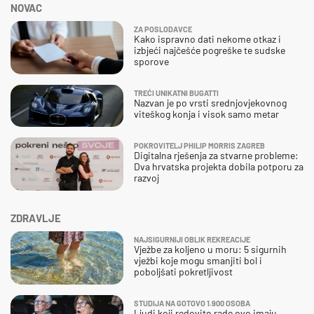
NOVAC
ZA POSLODAVCE
Kako ispravno dati nekome otkaz i
izbjeći najčešće pogreške te sudske
sporove
TREĆI UNIKATNI BUGATTI
Nazvan je po vrsti srednjovjekovnog
viteškog konja i visok samo metar
POKROVITELJ PHILIP MORRIS ZAGREB
Digitalna rješenja za stvarne probleme:
Dva hrvatska projekta dobila potporu za
razvoj
ZDRAVLJE
NAJSIGURNIJI OBLIK REKREACIJE
Vježbe za koljeno u moru: 5 sigurnih
vježbi koje mogu smanjiti bol i
poboljšati pokretljivost
STUDIJA NA GOTOVO 1.900 OSOBA
Ljudi koji redovito rade ovo imaju