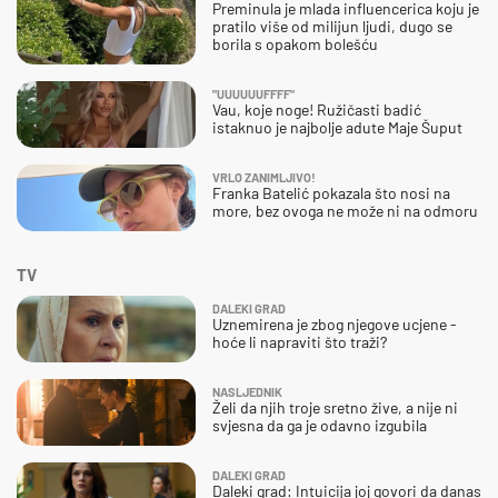
Preminula je mlada influencerica koju je
pratilo više od milijun ljudi, dugo se
borila s opakom bolešću
"UUUUUUFFFF"
Vau, koje noge! Ružičasti badić
istaknuo je najbolje adute Maje Šuput
VRLO ZANIMLJIVO!
Franka Batelić pokazala što nosi na
more, bez ovoga ne može ni na odmoru
TV
DALEKI GRAD
Uznemirena je zbog njegove ucjene -
hoće li napraviti što traži?
NASLJEDNIK
Želi da njih troje sretno žive, a nije ni
svjesna da ga je odavno izgubila
DALEKI GRAD
Daleki grad: Intuicija joj govori da danas