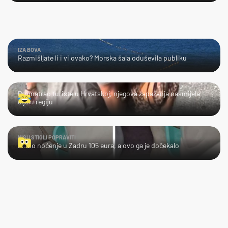
IZA BOVA
Razmišljate li i vi ovako? Morska šala oduševila publiku
LOL
Promatrao turiste u Hrvatskoj, njegova zapažanja nasmijala
cijelu regiju
NISU STIGLI POPRAVITI
Platio noćenje u Zadru 105 eura, a ovo ga je dočekalo