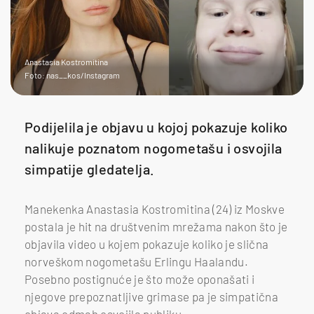
Anastasia Kostromitina
Foto: nas__kos/Instagram
Podijelila je objavu u kojoj pokazuje koliko
nalikuje poznatom nogometašu i osvojila
simpatije gledatelja.
Manekenka Anastasia Kostromitina (24) iz Moskve
postala je hit na društvenim mrežama nakon što je
objavila video u kojem pokazuje koliko je slična
norveškom nogometašu Erlingu Haalandu.
Posebno postignuće je što može oponašati i
njegove prepoznatljive grimase pa je simpatična
objava odmah osvojila publiku.