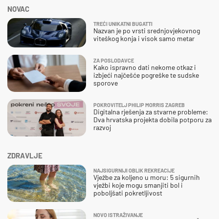
NOVAC
TREĆI UNIKATNI BUGATTI
Nazvan je po vrsti srednjovjekovnog
viteškog konja i visok samo metar
ZA POSLODAVCE
Kako ispravno dati nekome otkaz i
izbjeći najčešće pogreške te sudske
sporove
POKROVITELJ PHILIP MORRIS ZAGREB
Digitalna rješenja za stvarne probleme:
Dva hrvatska projekta dobila potporu za
razvoj
ZDRAVLJE
NAJSIGURNIJI OBLIK REKREACIJE
Vježbe za koljeno u moru: 5 sigurnih
vježbi koje mogu smanjiti bol i
poboljšati pokretljivost
NOVO ISTRAŽIVANJE