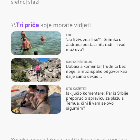
sletnoj stazi.
\\
Tri priče
koje morate vidjeti
LOL
"Je li živ, zna li se?": Snimka s
Jadrana postala hit, radi li i vaš
muž ovo?
KAO IZ PIŠTOLJA
Dobacila komentar trudnici bez
noge, a muž ispalio odgovor kao
da je samo čekao…
ŠTO KAŽETE?
Isključio komentare: Par iz Srbije
preporučio spravicu za plažu s
Temua, čini li vam se ovo
sigurnim?
Snimka jednog takvog znatiželjnog turista postala