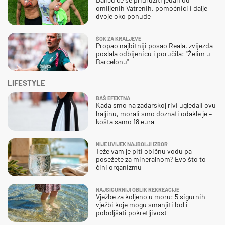
omiljenih Vatrenih, pomoćnici i dalje
dvoje oko ponude
ŠOK ZA KRALJEVE
Propao najbitniji posao Reala, zvijezda
poslala odbijenicu i poručila: "Želim u
Barcelonu"
LIFESTYLE
BAŠ EFEKTNA
Kada smo na zadarskoj rivi ugledali ovu
haljinu, morali smo doznati odakle je –
košta samo 18 eura
NIJE UVIJEK NAJBOLJI IZBOR
Teže vam je piti običnu vodu pa
posežete za mineralnom? Evo što to
čini organizmu
NAJSIGURNIJI OBLIK REKREACIJE
Vježbe za koljeno u moru: 5 sigurnih
vježbi koje mogu smanjiti bol i
poboljšati pokretljivost