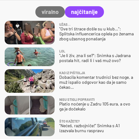
viralno
najčitanije
UŽAS…
"Ove tri štrace došle su u klub…":
Splitska influencerica oplela po ženama
zbog užasnog ponašanja
LOL
"Je li živ, zna li se?": Snimka s Jadrana
postala hit, radi li i vaš muž ovo?
KAO IZ PIŠTOLJA
Dobacila komentar trudnici bez noge, a
muž ispalio odgovor kao da je samo
čekao…
NISU STIGLI POPRAVITI
Platio noćenje u Zadru 105 eura, a ovo
ga je dočekalo
ŠTO KAŽETE?
"Nećeš, razbojniče!" Snimka s A1
izazvala burnu raspravu