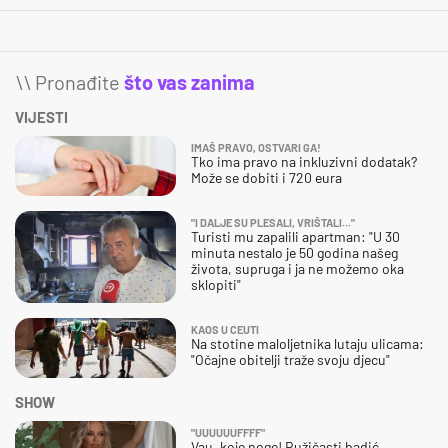
\\ Pronađite
što vas zanima
VIJESTI
IMAŠ PRAVO, OSTVARI GA!
Tko ima pravo na inkluzivni dodatak?
Može se dobiti i 720 eura
"I DALJE SU PLESALI, VRIŠTALI..."
Turisti mu zapalili apartman: "U 30
minuta nestalo je 50 godina našeg
života, supruga i ja ne možemo oka
sklopiti"
KAOS U CEUTI
Na stotine maloljetnika lutaju ulicama:
"Očajne obitelji traže svoju djecu"
SHOW
"UUUUUUFFFF"
Vau, koje noge! Ružičasti badić