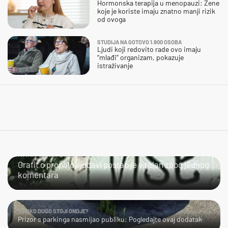
Hormonska terapija u menopauzi: Žene
koje je koriste imaju znatno manji rizik
od ovoga
STUDIJA NA GOTOVO 1.900 OSOBA
Ljudi koji redovito rade ovo imaju
“mlađi” organizam, pokazuje
istraživanje
IVANA SE SPASILA
Grafit o propaloj ljubavi postao je viralan zbog jednog
komentara
KOLIKO DUGO STOJI ONDJE?
Prizor s parkinga nasmijao publiku: Pogledajte ovaj dodatak