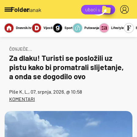
/članak
Dnevnik.hr
Vijesti
Sport
Putovanja
Lifestyle
Viralno
Miks
Kviz
Report
Sexy
ČOVJEČE…
Za dlaku! Turisti se posložili uz
pistu kako bi promatrali slijetanje,
a onda se dogodilo ovo
Piše
K. L.
, 07. srpnja. 2026. @ 10:58
KOMENTARI