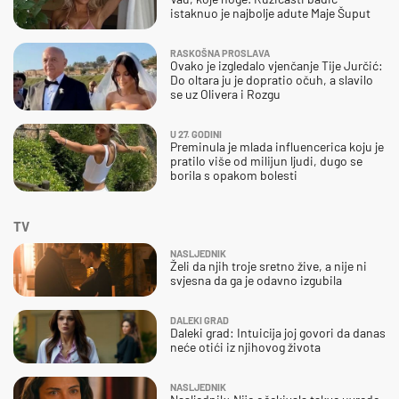
istaknuo je najbolje adute Maje Šuput
RASKOŠNA PROSLAVA
Ovako je izgledalo vjenčanje Tije Jurčić:
Do oltara ju je dopratio očuh, a slavilo
se uz Olivera i Rozgu
U 27. GODINI
Preminula je mlada influencerica koju je
pratilo više od milijun ljudi, dugo se
borila s opakom bolesti
TV
NASLJEDNIK
Želi da njih troje sretno žive, a nije ni
svjesna da ga je odavno izgubila
DALEKI GRAD
Daleki grad: Intuicija joj govori da danas
neće otići iz njihovog života
NASLJEDNIK