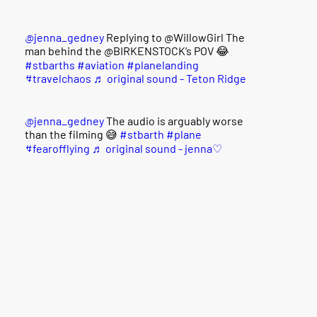
@jenna_gedney
Replying to @WillowGirl The
man behind the @BIRKENSTOCK’s POV 😂
#stbarths
#aviation
#planelanding
#travelchaos
♬ original sound - Teton Ridge
@jenna_gedney
The audio is arguably worse
than the filming 😅
#stbarth
#plane
#fearofflying
♬ original sound - jenna♡