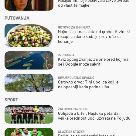
Nasljednik: Nije očekivala takve uvrede
od vlastite majke
PUTOVANJA
GOTOVO ZA 15 MINUTA
Najbolja ljetna salata od graha: Brzinski
recept za dane kada je prevruće za
kuhanje
15 PITANJA
Kviz općeg znanja: Za one pred kojima
se i Google može sakriti
NEVJEROJATNO OPASNO
Otrovno drvo: Tihi ubojica koji je
najopasniji kada padne kiša
SPORT
ŽALGIRIS RAZBIJEN
Golijada u Litvi: Hajduku petarda i
velika prednost uoči uzvrata na Poljudu
SLAŽE SE STOŽER
Daliću će se pridružiti jedan od