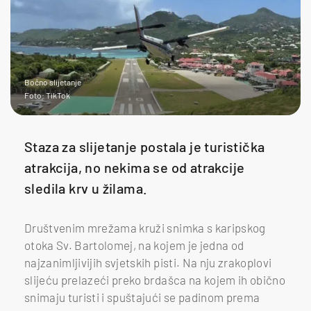
Bočno slijetanje
Foto: TikTok
Staza za slijetanje postala je turistička
atrakcija, no nekima se od atrakcije
sledila krv u žilama.
Društvenim mrežama kruži snimka s karipskog
otoka Sv. Bartolomej, na kojem je jedna od
najzanimljivijih svjetskih pisti. Na nju zrakoplovi
slijeću prelazeći preko brdašca na kojem ih obično
snimaju turisti i spuštajući se padinom prema