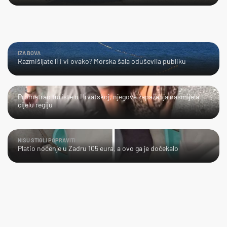
IZA BOVA
Razmišljate li i vi ovako? Morska šala oduševila publiku
LOL
Promatrao turiste u Hrvatskoj, njegova zapažanja nasmijala
cijelu regiju
NISU STIGLI POPRAVITI
Platio noćenje u Zadru 105 eura, a ovo ga je dočekalo