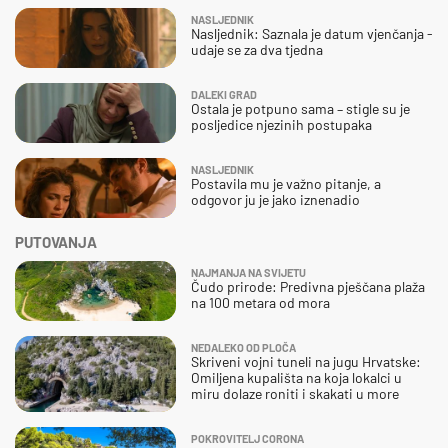
NASLJEDNIK
Nasljednik: Saznala je datum vjenčanja -
udaje se za dva tjedna
DALEKI GRAD
Ostala je potpuno sama – stigle su je
posljedice njezinih postupaka
NASLJEDNIK
Postavila mu je važno pitanje, a
odgovor ju je jako iznenadio
PUTOVANJA
NAJMANJA NA SVIJETU
Čudo prirode: Predivna pješčana plaža
na 100 metara od mora
NEDALEKO OD PLOČA
Skriveni vojni tuneli na jugu Hrvatske:
Omiljena kupališta na koja lokalci u
miru dolaze roniti i skakati u more
POKROVITELJ CORONA