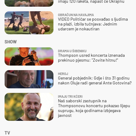
imaju 120 raketa, napast će Ukrajinu
OBRAČUN NA HAVAJIMA
VIDEO Političar se posvađao s ljudima
na plaži, izbila tučnjava: Jednim
udarcem je nokautiran
SHOW
DRAMA U ŠIBENIKU
Thompson usred koncerta iznenada
prekinuo pjesmu: "Zovite hitnu!"
HEROJ
General pobjednik: Gdje i što 31 godinu
nakon Oluje radi general Ante Gotovina?
IMAJU TRI KĆERI
Naš saborski zastupnik na
Thompsonovu koncertu pokazao lijepu
suprugu, koja godinama izbjegava
javnost
TV