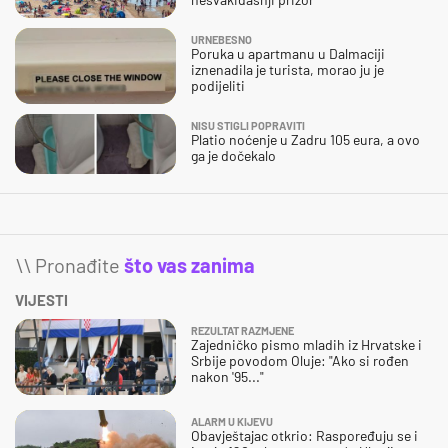
nesvakidašnji prizor
URNEBESNO
Poruka u apartmanu u Dalmaciji
iznenadila je turista, morao ju je
podijeliti
NISU STIGLI POPRAVITI
Platio noćenje u Zadru 105 eura, a ovo
ga je dočekalo
\\ Pronađite
što vas zanima
VIJESTI
REZULTAT RAZMJENE
Zajedničko pismo mladih iz Hrvatske i
Srbije povodom Oluje: "Ako si rođen
nakon '95..."
ALARM U KIJEVU
Obavještajac otkrio: Raspoređuju se i