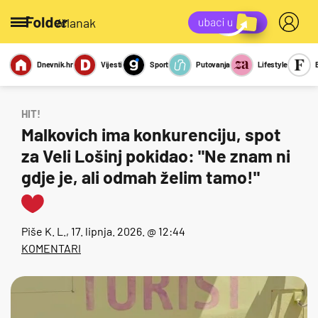
/članak
Dnevnik.hr
Vijesti
Sport
Putovanja
Lifestyle
Viralno
Miks
Kviz
Report
Sexy
HIT!
Malkovich ima konkurenciju, spot
za Veli Lošinj pokidao: "Ne znam ni
gdje je, ali odmah želim tamo!"
Piše
K. L.
, 17. lipnja. 2026. @ 12:44
KOMENTARI