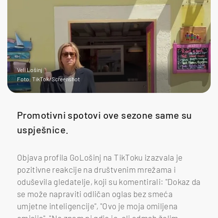
Veli Lošinj
Foto: TikTok/Screenshot
Promotivni spotovi ove sezone same su
uspješnice.
Objava profila GoLošinj na TikToku izazvala je
pozitivne reakcije na društvenim mrežama i
oduševila gledatelje, koji su komentirali: "Dokaz da
se može napraviti odličan oglas bez smeća
umjetne inteligencije", "Ovo je moja omiljena