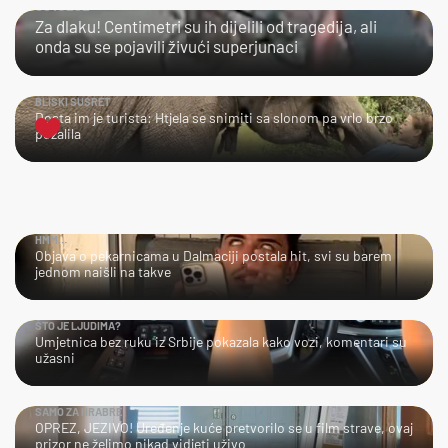
ČOVJEČE…
Za dlaku! Centimetri su ih dijelili od tragedija, ali
onda su se pojavili živući superjunaci
BLISKI SUSRET
Dosta im je turista: Htjela se snimiti sa slonom pa vrlo brzo
požalila
HMM…
Objava o pekarnicama u Dalmaciji postala hit, svi su barem
jednom naišli na takve
ŠTO JE LJUDIMA?
Umjetnica bez ruku iz Srbije pokazala kako vozi, komentari su
užasni
SAMO ZA HRABRE
OPREZ, JEZIVO! Uređenje kuće pretvorilo se u film strave, ovaj
prizor ne želimo nikad vidjeti uživo