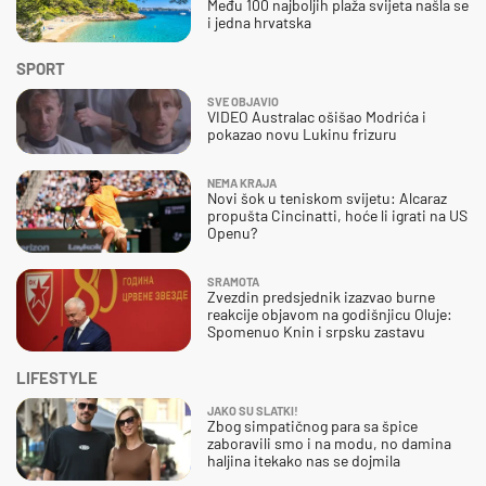
Među 100 najboljih plaža svijeta našla se
i jedna hrvatska
SPORT
SVE OBJAVIO
VIDEO Australac ošišao Modrića i
pokazao novu Lukinu frizuru
NEMA KRAJA
Novi šok u teniskom svijetu: Alcaraz
propušta Cincinatti, hoće li igrati na US
Openu?
SRAMOTA
Zvezdin predsjednik izazvao burne
reakcije objavom na godišnjicu Oluje:
Spomenuo Knin i srpsku zastavu
LIFESTYLE
JAKO SU SLATKI!
Zbog simpatičnog para sa špice
zaboravili smo i na modu, no damina
haljina itekako nas se dojmila