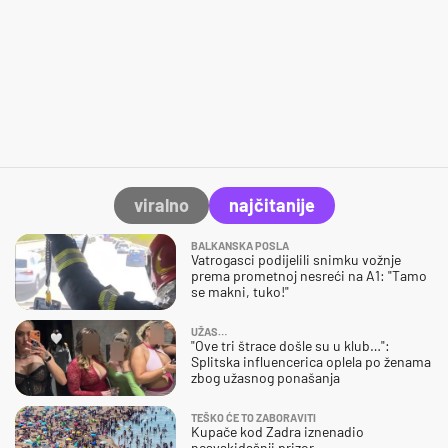
1500 znakova preostalo
Prijavite se
Prikaži još komentara
viralno
najčitanije
BALKANSKA POSLA
Vatrogasci podijelili snimku vožnje
prema prometnoj nesreći na A1: "Tamo
se makni, tuko!"
UŽAS…
"Ove tri štrace došle su u klub…":
Splitska influencerica oplela po ženama
zbog užasnog ponašanja
TEŠKO ĆE TO ZABORAVITI
Kupače kod Zadra iznenadio