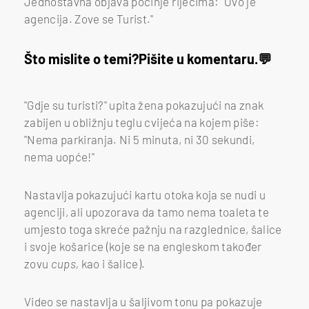
Jednostavna objava počinje riječima: "Ovo je
agencija. Zove se Turist."
Što mislite o temi?
Pišite u komentaru.
"Gdje su turisti?" upita žena pokazujući na znak
zabijen u obližnju teglu cvijeća na kojem piše:
"Nema parkiranja. Ni 5 minuta, ni 30 sekundi,
nema uopće!"
Nastavlja pokazujući kartu otoka koja se nudi u
agenciji, ali upozorava da tamo nema toaleta te
umjesto toga skreće pažnju na razglednice, šalice
i svoje košarice (koje se na engleskom također
zovu
cups,
kao i šalice).
Video se nastavlja u šaljivom tonu pa pokazuje