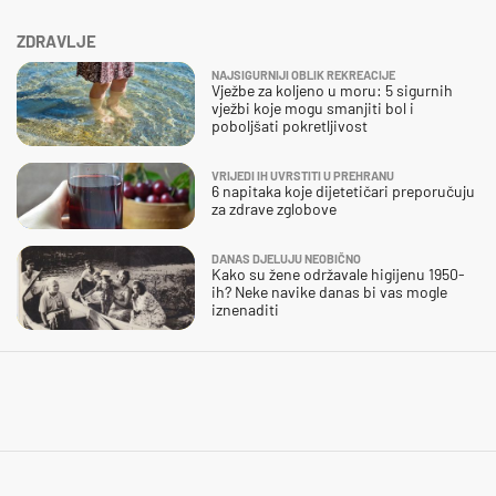
ZDRAVLJE
NAJSIGURNIJI OBLIK REKREACIJE
Vježbe za koljeno u moru: 5 sigurnih
vježbi koje mogu smanjiti bol i
poboljšati pokretljivost
VRIJEDI IH UVRSTITI U PREHRANU
6 napitaka koje dijetetičari preporučuju
za zdrave zglobove
DANAS DJELUJU NEOBIČNO
Kako su žene održavale higijenu 1950-
ih? Neke navike danas bi vas mogle
iznenaditi