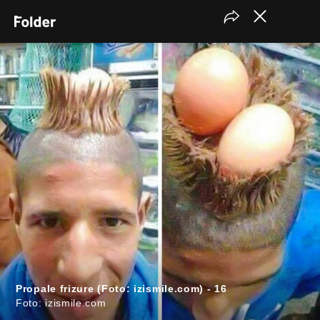
Propale frizure (Foto: izismile.com) - 16
Foto: izismile.com