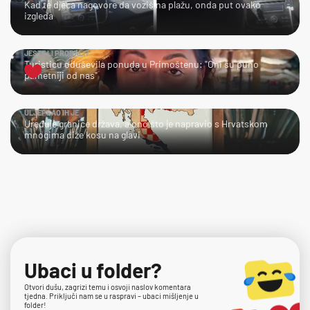
Kad te djeca nagovore da voziš na plažu, onda put ovako
izgleda
JESTE LI PROBALI?
Turisticu oduševila ponuda u Primoštenu: "Oni su puno
pametniji od nas"
ULJEPŠAO IH JE
Uređuje granice država, a ono što je napravio s Hrvatskom
mnogima diže kosu na glavi
Ubaci u folder?
Otvori dušu, zagrizi temu i osvoji naslov komentara
tjedna. Priključi nam se u raspravi – ubaci mišljenje u
folder!