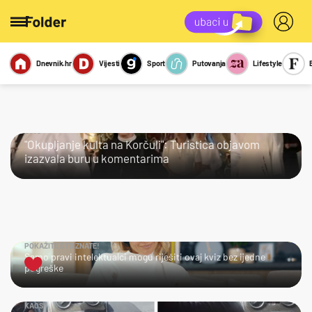
Dnevnik.hr
Vijesti
Sport
Putovanja
Lifestyle
Viralno
Miks
Kviz
Report
Sexy
JAO…
"Okupljanje kulta na Korčuli": Turistica objavom
izazvala buru u komentarima
POKAŽITE ŠTO ZNATE!
Samo pravi intelektualci mogu riješiti ovaj kviz bez ijedne
pogreške
KAOS