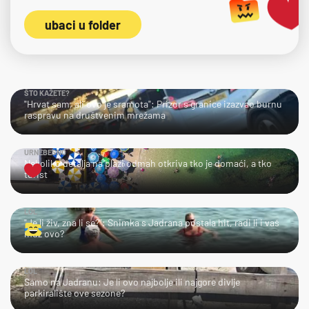
ubaci u folder
ŠTO KAŽETE?
"Hrvat sam, ali ovo je sramota": Prizor s granice izazvao burnu
raspravu na društvenim mrežama
URNEBESNO
Nekoliko detalja na plaži odmah otkriva tko je domaći, a tko
turist
LOL
"Je li živ, zna li se?": Snimka s Jadrana postala hit, radi li i vaš
muž ovo?
LOL
Samo na Jadranu: Je li ovo najbolje ili najgore divlje
parkiralište ove sezone?