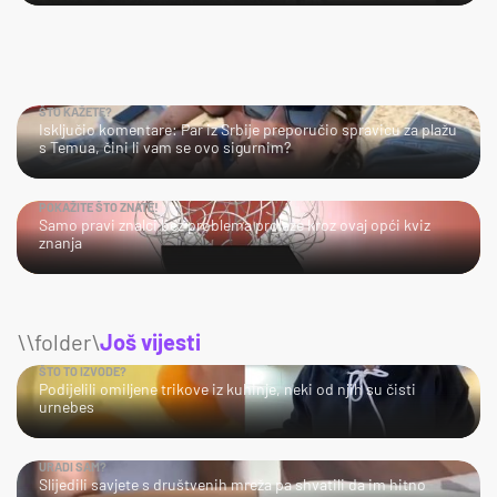
ŠTO KAŽETE?
Isključio komentare: Par iz Srbije preporučio spravicu za plažu
s Temua, čini li vam se ovo sigurnim?
POKAŽITE ŠTO ZNATE!
Samo pravi znalci bez problema prolaze kroz ovaj opći kviz
znanja
\\folder\
Još vijesti
ŠTO TO IZVODE?
Podijelili omiljene trikove iz kuhinje, neki od njih su čisti
urnebes
URADI SAM?
Slijedili savjete s društvenih mreža pa shvatili da im hitno