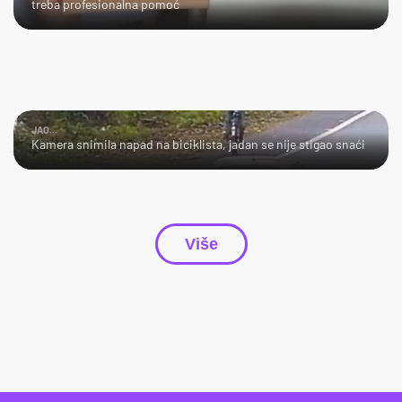
treba profesionalna pomoć
JAO...
Kamera snimila napad na biciklista, jadan se nije stigao snaći
Više