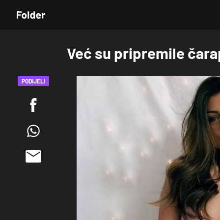
Već su pripremile čara
PODIJELI
POGLEDAJ