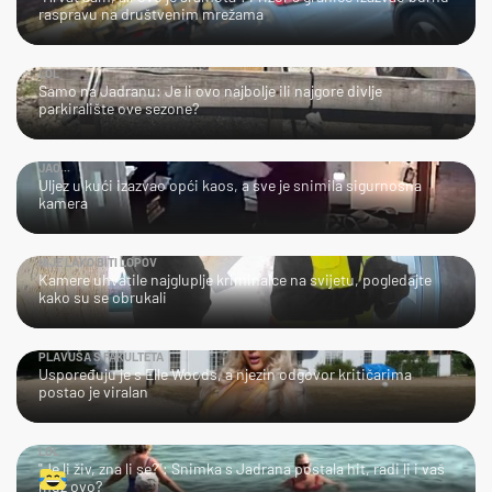
raspravu na društvenim mrežama
LOL
Samo na Jadranu: Je li ovo najbolje ili najgore divlje
parkiralište ove sezone?
JAO...
Uljez u kući izazvao opći kaos, a sve je snimila sigurnosna
kamera
NIJE LAKO BITI LOPOV
Kamere uhvatile najgluplje kriminalce na svijetu, pogledajte
kako su se obrukali
PLAVUŠA S FAKULTETA
Uspoređuju je s Elle Woods, a njezin odgovor kritičarima
postao je viralan
LOL
"Je li živ, zna li se?": Snimka s Jadrana postala hit, radi li i vaš
muž ovo?