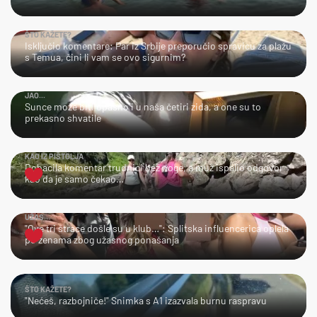
ŠTO KAŽETE?
Isključio komentare: Par iz Srbije preporučio spravicu za plažu
s Temua, čini li vam se ovo sigurnim?
JAO...
Sunce može biti opasno i u naša četiri zida, a one su to
prekasno shvatile
KAO IZ PIŠTOLJA
Dobacila komentar trudnici bez noge, a muž ispalio odgovor
kao da je samo čekao…
UŽAS…
"Ove tri štrace došle su u klub…": Splitska influencerica oplela
po ženama zbog užasnog ponašanja
ŠTO KAŽETE?
"Nećeš, razbojniče!" Snimka s A1 izazvala burnu raspravu