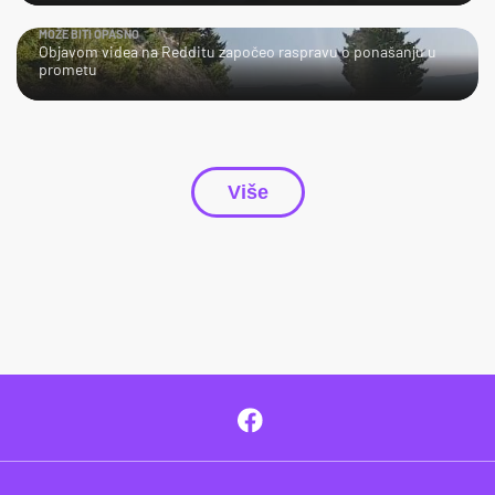
MOŽE BITI OPASNO
Objavom videa na Redditu započeo raspravu o ponašanju u
prometu
Više