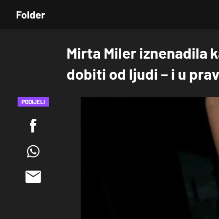
Mirta Miler iznenadila k
dobiti od ljudi – i u pra
PODIJELI
POGLEDAJ