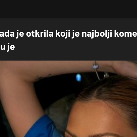
ada je otkrila koji je najbolji ko
vu je