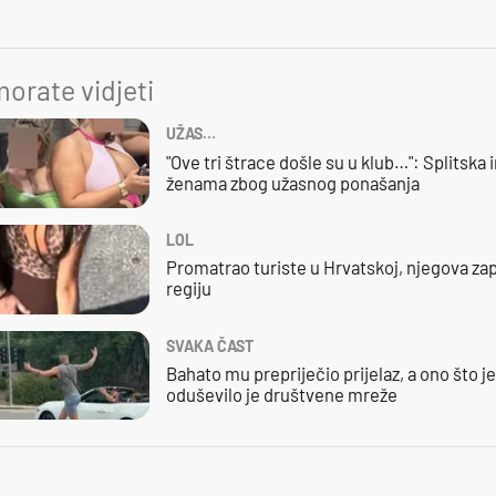
orate vidjeti
UŽAS…
"Ove tri štrace došle su u klub…": Splitska 
ženama zbog užasnog ponašanja
LOL
Promatrao turiste u Hrvatskoj, njegova zap
regiju
SVAKA ČAST
Bahato mu prepriječio prijelaz, a ono što j
oduševilo je društvene mreže