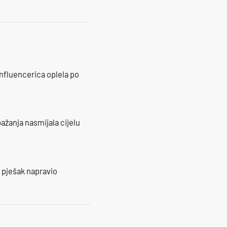
influencerica oplela po
ažanja nasmijala cijelu
e pješak napravio