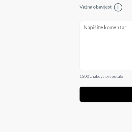
Važna obavijest
!
1500 znakova preostalo