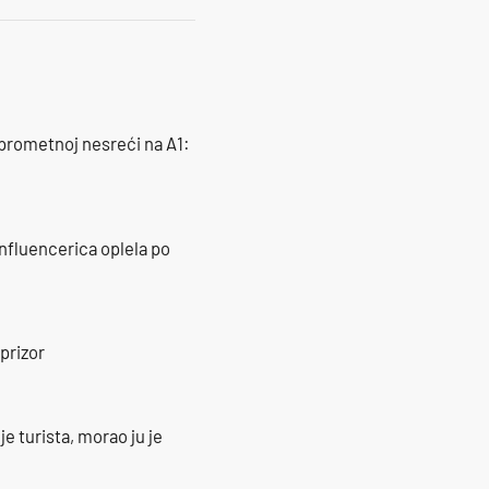
 prometnoj nesreći na A1:
influencerica oplela po
prizor
e turista, morao ju je