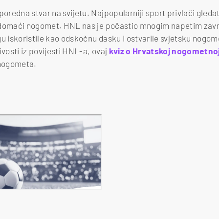
oredna stvar na svijetu. Najpopularniji sport privlači gledatel
e i domaći nogomet. HNL nas je počastio mnogim napetim za
gu iskoristile kao odskočnu dasku i ostvarile svjetsku nogo
ivosti iz povijesti HNL-a, ovaj
kviz o Hrvatskoj nogometnoj 
nogometa.