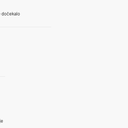
je dočekalo
je