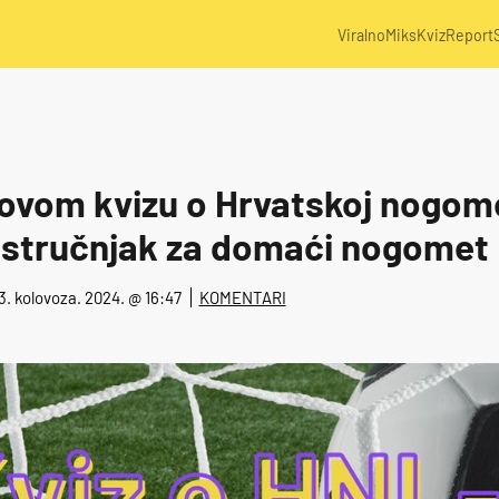
Viralno
Miks
Kviz
Report
ovom kvizu o Hrvatskoj nogomet
i stručnjak za domaći nogomet
03. kolovoza. 2024. @ 16:47
KOMENTARI