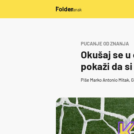
/članak
PUCANJE OD ZNANJA
Okušaj se u 
pokaži da s
Piše
Marko Antonio Mitak
, 