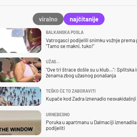
viralno
najčitanije
BALKANSKA POSLA
Vatrogasci podijelili snimku vožnje prema
"Tamo se makni, tuko!"
UŽAS…
"Ove tri štrace došle su u klub…": Splitska 
ženama zbog užasnog ponašanja
TEŠKO ĆE TO ZABORAVITI
Kupače kod Zadra iznenadio nesvakidašnji 
URNEBESNO
Poruka u apartmanu u Dalmaciji iznenadila j
podijeliti