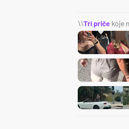
\\
Tri priče
koje m