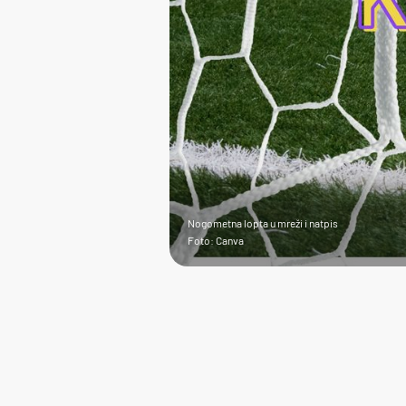
Nogometna lopta u mreži i natpis
Foto: Canva