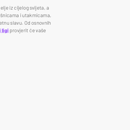
je iz cijelog svijeta, a
vršnicama i utakmicama,
metnu slavu. Od osnovnih
ligi
provjerit će vaše