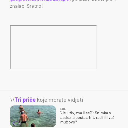
znalac. Sretno!
\\
Tri priče
koje morate vidjeti
LOL
"Je li živ, zna li se?": Snimka s
Jadrana postala hit, radi li i vaš
muž ovo?