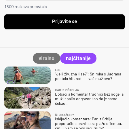
1500 znakova preostalo
Prijavite se
viralno
najčitanije
LOL
"Je li živ, zna li se?": Snimka s Jadrana
postala hit, radi li i vaš muž ovo?
KAO IZ PIŠTOLJA
Dobacila komentar trudnici bez noge, a
muž ispalio odgovor kao da je samo
čekao…
ŠTO KAŽETE?
Isključio komentare: Par iz Srbije
preporučio spravicu za plažu s Temua,
čini li vam se ovo sigurnim?