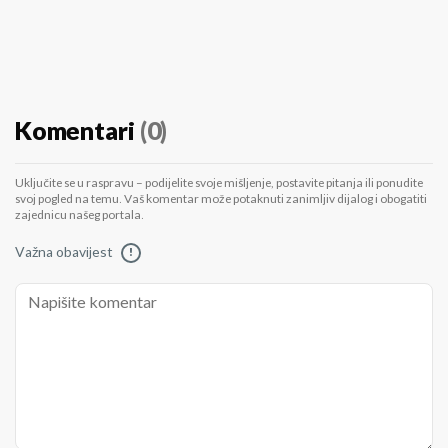
Komentari
(0)
Uključite se u raspravu – podijelite svoje mišljenje, postavite pitanja ili ponudite
svoj pogled na temu. Vaš komentar može potaknuti zanimljiv dijalog i obogatiti
zajednicu našeg portala.
Važna obavijest
!