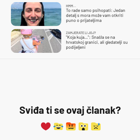
HMM…
To rade samo psihopati: Jedan
detalj s mora može vam otkriti
puno o prijateljima
ZAMJERATE LI JOJ?
"Koja kuja…": Snašla se na
hrvatskoj granici, ali gledatelji su
podijeljeni
Sviđa ti se ovaj članak?