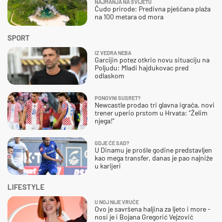
NAJMANJA NA SVIJETU
Čudo prirode: Predivna pješčana plaža
na 100 metara od mora
SPORT
IZ VEDRA NEBA
Garcijin potez otkrio novu situaciju na
Poljudu: Mladi hajdukovac pred
odlaskom
PONOVNI SUSRET?
Newcastle prodao tri glavna igrača, novi
trener uperio prstom u Hrvata: "Želim
njega!"
GDJE ĆE SAD?
U Dinamu je prošle godine predstavljen
kao mega transfer, danas je pao najniže
u karijeri
LIFESTYLE
U NOJ NIJE VRUĆE
Ovo je savršena haljina za ljeto i more -
nosi je i Bojana Gregorić Vejzović