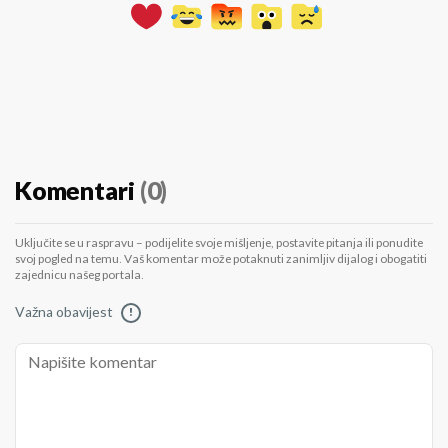
Komentari
(0)
Uključite se u raspravu – podijelite svoje mišljenje, postavite pitanja ili ponudite
svoj pogled na temu. Vaš komentar može potaknuti zanimljiv dijalog i obogatiti
zajednicu našeg portala.
Važna obavijest
!