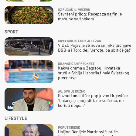
UZ RUČAK ILI VEČERU
Savršeni prilog: Recept za najfinije
mahune sa špekom
SPORT
CIPELARILI GA DOK JE LEŽAO
VIDEO Pojavila se nova snimka tučnjave
BBB-a i Torcide: "Je*ote, pa ubit će ga!"
DRAMATIČAN PREOKRET
Kakva drama u Zagrebu! Hrvatska
srušila Srbiju i izborila finale Svjetskog
prvenstva
AU, OVO JE RUŽNO
Poznati analitičar popljuvao Hrgovića:
"Lako ga je pogoditi, ne kreće se, ne
koristi noge..."
LIFESTYLE
POPUT SIRENE
Haljina Danijele Martinović ističe