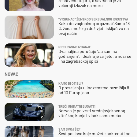
ženstvenu figuru, a savršena je za
večernji izlazak na moru
"VRHUNAC" ŽENSKOG SEKSUALNOG ISKUSTVA
Kako do vaginalnog orgazma? Samo 18
% žena može ga doživjeti isključivo na
ovaj način
PREKRASNO IZDANJE
Ova haljina poručuje “Ja sam na
godišnjem”, idealna je za ljeto, a nosi se
i na zagrebačkoj špici
NOVAC
KAMO BI OTIŠLI?
O preseljenju u inozemstvo razmišlja 9
od 10 Europljana
TREĆI UNIKATNI BUGATTI
Nazvan je po vrsti srednjovjekovnog
viteškog konja i visok samo metar
SAM SVOJ ŠEF
Šest poslova koje možete pokrenuti od