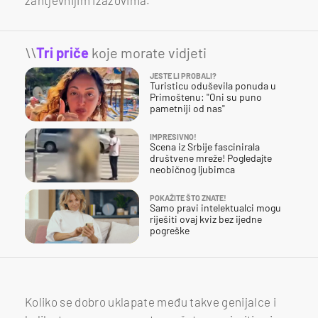
zahtjevnijim izazovima.
\\
Tri priče
koje morate vidjeti
JESTE LI PROBALI?
Turisticu oduševila ponuda u
Primoštenu: "Oni su puno
pametniji od nas"
IMPRESIVNO!
Scena iz Srbije fascinirala
društvene mreže! Pogledajte
neobičnog ljubimca
POKAŽITE ŠTO ZNATE!
Samo pravi intelektualci mogu
riješiti ovaj kviz bez ijedne
pogreške
Koliko se dobro uklapate među takve genijalce i