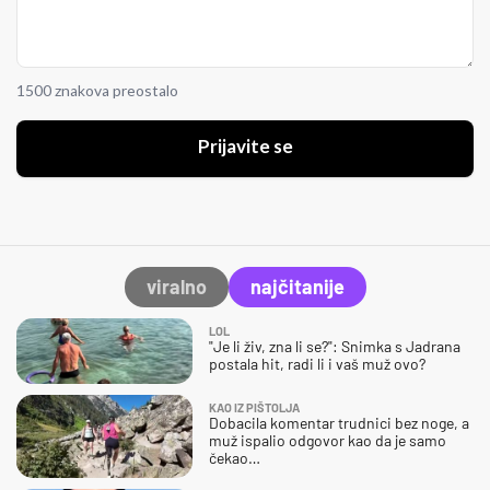
1500 znakova preostalo
Prijavite se
viralno
najčitanije
LOL
"Je li živ, zna li se?": Snimka s Jadrana
postala hit, radi li i vaš muž ovo?
KAO IZ PIŠTOLJA
Dobacila komentar trudnici bez noge, a
muž ispalio odgovor kao da je samo
čekao…