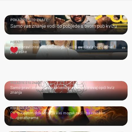
POKAŽITE ŠTO ZNATE!
Samo vas znanje vodi do pobjede u ovom pub kvizu
POKAŽITE ŠTO ZNATE!
Samo pravi intelektualci mogu riješiti ovaj kviz bez ijedne
pogreške
POKAŽITE ŠTO ZNATE!
Samo pravi znalci bez problema prolaze kroz ovaj opći kviz
znanja
POKAŽITE ŠTO ZNATE!
Ovim kvizom dokažite da vaš mozak radi i na visokim
temperaturama