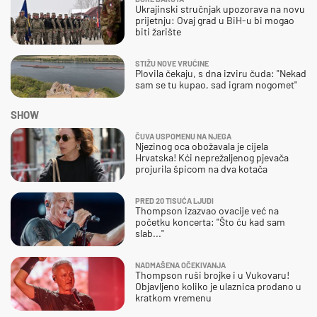
Ukrajinski stručnjak upozorava na novu
prijetnju: Ovaj grad u BiH-u bi mogao
biti žarište
STIŽU NOVE VRUĆINE
Plovila čekaju, s dna izviru čuda: "Nekad
sam se tu kupao, sad igram nogomet"
SHOW
ČUVA USPOMENU NA NJEGA
Njezinog oca obožavala je cijela
Hrvatska! Kći neprežaljenog pjevača
projurila špicom na dva kotača
PRED 20 TISUĆA LJUDI
Thompson izazvao ovacije već na
početku koncerta: "Što ću kad sam
slab..."
NADMAŠENA OČEKIVANJA
Thompson ruši brojke i u Vukovaru!
Objavljeno koliko je ulaznica prodano u
kratkom vremenu