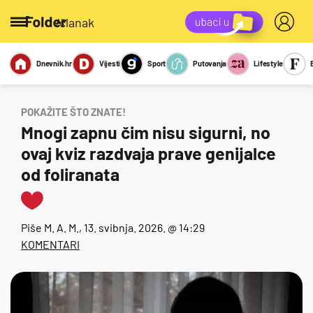
/članak
Dnevnik.hr
Vijesti
Sport
Putovanja
Lifestyle
Viralno
Miks
Kviz
Report
Sexy
POKAŽITE ŠTO ZNATE!
Mnogi zapnu čim nisu sigurni, no
ovaj kviz razdvaja prave genijalce
od foliranata
Piše
M. A. M.
, 13. svibnja. 2026. @ 14:29
KOMENTARI