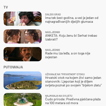
TV
DALEKI GRAD
Ima tek šest godina, a već je jedan od
najnagrađivanijih dječjih glumaca
NASLJEDNIK
ANKETA: Koju ženu bi Serhat trebao
izabrati?
NASLJEDNIK
Rade mu iza leđa, a on toga nije
svjestan
PUTOVANJA
UŽIVANJE NA "PRIVATNOM" OTOKU
Hrvatski otok na kojem živi samo jedan
stanovnik: Ljepotan koji je diljem
svijeta poznat po svojem "bijelom zlatu"
NAJMANJA NA SVIJETU
Čudo prirode: Predivna pješčana plaža
na 100 metara od mora