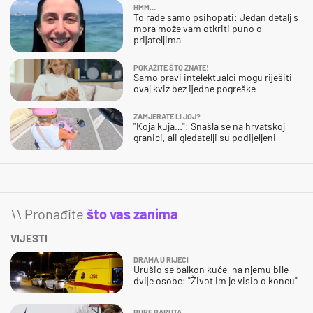
HMM…
To rade samo psihopati: Jedan detalj s
mora može vam otkriti puno o
prijateljima
POKAŽITE ŠTO ZNATE!
Samo pravi intelektualci mogu riješiti
ovaj kviz bez ijedne pogreške
ZAMJERATE LI JOJ?
"Koja kuja…": Snašla se na hrvatskoj
granici, ali gledatelji su podijeljeni
\\ Pronađite
što vas zanima
VIJESTI
DRAMA U RIJECI
Urušio se balkon kuće, na njemu bile
dvije osobe: "Život im je visio o koncu"
BURE BARUTA