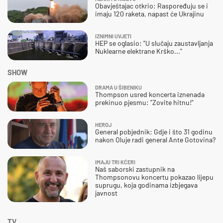
Obavještajac otkrio: Raspoređuju se i
imaju 120 raketa, napast će Ukrajinu
IZNIMNI UVJETI
HEP se oglasio: "U slučaju zaustavljanja
Nuklearne elektrane Krško..."
SHOW
DRAMA U ŠIBENIKU
Thompson usred koncerta iznenada
prekinuo pjesmu: "Zovite hitnu!"
HEROJ
General pobjednik: Gdje i što 31 godinu
nakon Oluje radi general Ante Gotovina?
IMAJU TRI KĆERI
Naš saborski zastupnik na
Thompsonovu koncertu pokazao lijepu
suprugu, koja godinama izbjegava
javnost
TV