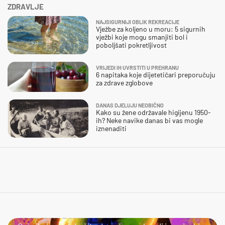
ZDRAVLJE
NAJSIGURNIJI OBLIK REKREACIJE
Vježbe za koljeno u moru: 5 sigurnih
vježbi koje mogu smanjiti bol i
poboljšati pokretljivost
VRIJEDI IH UVRSTITI U PREHRANU
6 napitaka koje dijetetičari preporučuju
za zdrave zglobove
DANAS DJELUJU NEOBIČNO
Kako su žene održavale higijenu 1950-
ih? Neke navike danas bi vas mogle
iznenaditi
POKAŽITE ŠTO ZNATE!