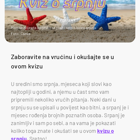
Morske zvijezda u pijesku na plaži i natpis kviz o srpnju
Foto: Canva
Zaboravite na vrućinu i okušajte se u
ovom kvizu
U sredini smo srpnja, mjeseca koji slovi kao
najtopliji u godini, a njemu u čast smo vam
pripremili nekoliko vrućih pitanja. Neki dani u
srpnju su se upisali u povijest kao bitni, a srpanj je i
mjesec rođenja brojnih poznatih osoba. Srpanj je
zanimljiv i sam po sebi, a na vama je pokazati
koliko toga znate i okušati se u ovom
kvizu o
srpnju
. Sretno!