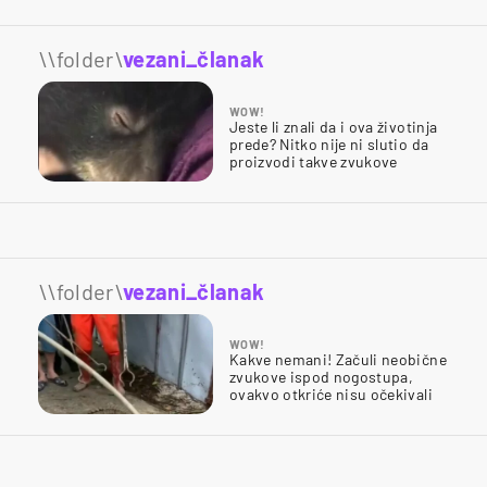
\\folder\
vezani_članak
WOW!
Jeste li znali da i ova životinja
prede? Nitko nije ni slutio da
proizvodi takve zvukove
\\folder\
vezani_članak
WOW!
Kakve nemani! Začuli neobične
zvukove ispod nogostupa,
ovakvo otkriće nisu očekivali