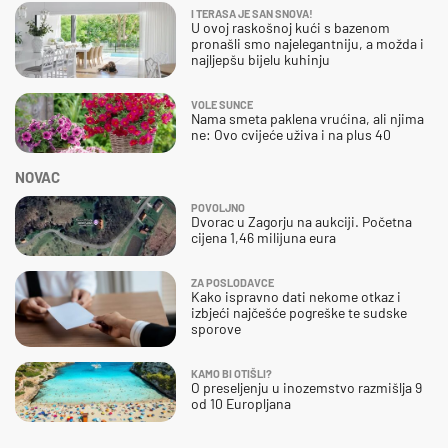
I TERASA JE SAN SNOVA!
U ovoj raskošnoj kući s bazenom
pronašli smo najelegantniju, a možda i
najljepšu bijelu kuhinju
VOLE SUNCE
Nama smeta paklena vrućina, ali njima
ne: Ovo cvijeće uživa i na plus 40
NOVAC
POVOLJNO
Dvorac u Zagorju na aukciji. Početna
cijena 1,46 milijuna eura
ZA POSLODAVCE
Kako ispravno dati nekome otkaz i
izbjeći najčešće pogreške te sudske
sporove
KAMO BI OTIŠLI?
O preseljenju u inozemstvo razmišlja 9
od 10 Europljana