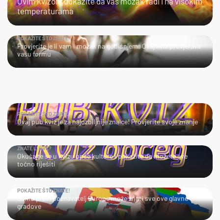
Ovim kvizom dokažite da vaš mozak radi i na visokim
temperaturama
POKAŽITE ŠTO ZNATE!
Provjerite je li vam i mozak na godišnjem: Ovaj kviz provjerava
vašu formu
POKAŽITE ŠTO ZNATE
Ovaj pub kviz je za najozbiljnije znalce! Provjerite svoje znanje
ZNATE LI SVE?
Okušajte se u kvizu opće kulture i pokažite da možete sve
točno riješiti
POKAŽITE ŠTO ZNATE!
Samo pravi poznavatelj Europe može znati sve ove glavne
gradove