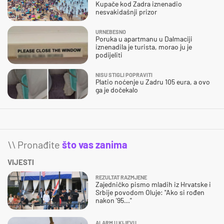
Kupače kod Zadra iznenadio
nesvakidašnji prizor
URNEBESNO
Poruka u apartmanu u Dalmaciji
iznenadila je turista, morao ju je
podijeliti
NISU STIGLI POPRAVITI
Platio noćenje u Zadru 105 eura, a ovo
ga je dočekalo
\\ Pronađite
što vas zanima
VIJESTI
REZULTAT RAZMJENE
Zajedničko pismo mladih iz Hrvatske i
Srbije povodom Oluje: "Ako si rođen
nakon '95..."
ALARM U KIJEVU