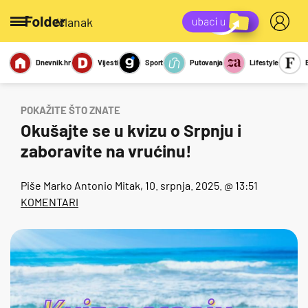
/članak
Dnevnik.hr
Vijesti
Sport
Putovanja
Lifestyle
Viralno
Miks
Kviz
Report
Sexy
POKAŽITE ŠTO ZNATE
Okušajte se u kvizu o Srpnju i
zaboravite na vrućinu!
Piše
Marko Antonio Mitak
, 10. srpnja. 2025. @ 13:51
KOMENTARI