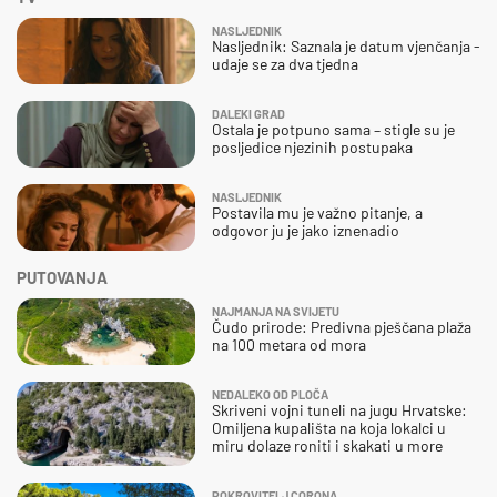
NASLJEDNIK
Nasljednik: Saznala je datum vjenčanja -
udaje se za dva tjedna
DALEKI GRAD
Ostala je potpuno sama – stigle su je
posljedice njezinih postupaka
NASLJEDNIK
Postavila mu je važno pitanje, a
odgovor ju je jako iznenadio
PUTOVANJA
NAJMANJA NA SVIJETU
Čudo prirode: Predivna pješčana plaža
na 100 metara od mora
NEDALEKO OD PLOČA
Skriveni vojni tuneli na jugu Hrvatske:
Omiljena kupališta na koja lokalci u
miru dolaze roniti i skakati u more
POKROVITELJ CORONA