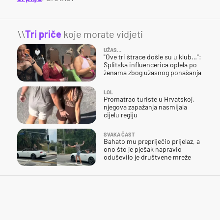
\\
Tri priče
koje morate vidjeti
UŽAS…
"Ove tri štrace došle su u klub…":
Splitska influencerica oplela po
ženama zbog užasnog ponašanja
LOL
Promatrao turiste u Hrvatskoj,
njegova zapažanja nasmijala
cijelu regiju
SVAKA ČAST
Bahato mu prepriječio prijelaz, a
ono što je pješak napravio
oduševilo je društvene mreže