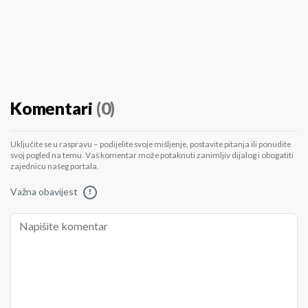
Komentari
(0)
Uključite se u raspravu – podijelite svoje mišljenje, postavite pitanja ili ponudite
svoj pogled na temu. Vaš komentar može potaknuti zanimljiv dijalog i obogatiti
zajednicu našeg portala.
Važna obavijest
!