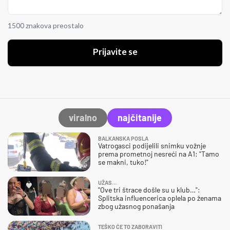
1500 znakova preostalo
Prijavite se
viralno
najčitanije
BALKANSKA POSLA
Vatrogasci podijelili snimku vožnje
prema prometnoj nesreći na A1: "Tamo
se makni, tuko!"
UŽAS…
"Ove tri štrace došle su u klub…":
Splitska influencerica oplela po ženama
zbog užasnog ponašanja
TEŠKO ĆE TO ZABORAVITI