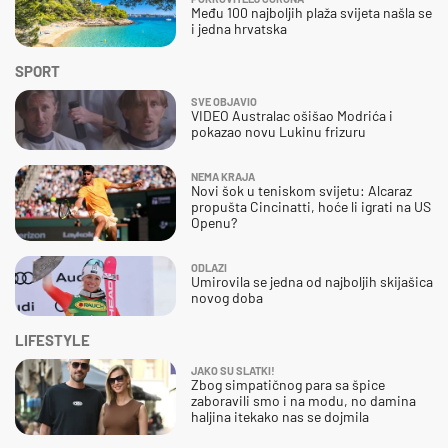
Među 100 najboljih plaža svijeta našla se
i jedna hrvatska
SPORT
SVE OBJAVIO
VIDEO Australac ošišao Modrića i
pokazao novu Lukinu frizuru
NEMA KRAJA
Novi šok u teniskom svijetu: Alcaraz
propušta Cincinatti, hoće li igrati na US
Openu?
ODLAZI
Umirovila se jedna od najboljih skijašica
novog doba
LIFESTYLE
JAKO SU SLATKI!
Zbog simpatičnog para sa špice
zaboravili smo i na modu, no damina
haljina itekako nas se dojmila