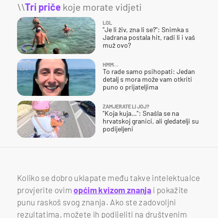
\\
Tri priče
koje morate vidjeti
LOL
"Je li živ, zna li se?": Snimka s
Jadrana postala hit, radi li i vaš
muž ovo?
HMM…
To rade samo psihopati: Jedan
detalj s mora može vam otkriti
puno o prijateljima
ZAMJERATE LI JOJ?
"Koja kuja…": Snašla se na
hrvatskoj granici, ali gledatelji su
podijeljeni
Koliko se dobro uklapate među takve intelektualce
provjerite ovim
općim kvizom znanja
i pokažite
punu raskoš svog znanja. Ako ste zadovoljni
rezultatima, možete ih podijeliti na društvenim