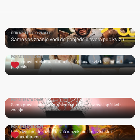
POKAŽITE ŠTO ZNATE!
Samo vas znanje vodi do pobjede u ovom pub kvizu
POKAŽITE ŠTO ZNATE!
Samo pravi intelektualci mogu riješiti ovaj kviz bez ijedne
pogreške
POKAŽITE ŠTO ZNATE!
Samo pravi znalci bez problema prolaze kroz ovaj opći kviz
znanja
POKAŽITE ŠTO ZNATE!
Ovim kvizom dokažite da vaš mozak radi i na visokim
temperaturama