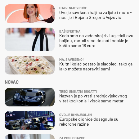
U NOJ NIJE VRUĆE
Ovo je savršena haljina za ljeto i more -
nosi je i Bojana Gregorić Vejzović
BAŠ EFEKTNA
Kada smo na zadarskoj rivi ugledali ovu
haljinu, morali smo doznati odakle je –
košta samo 18 eura
MA, SAVRŠENO!
Kultni kolač postao je sladoled, tako ga
lako možete napraviti sami
NOVAC
TREĆI UNIKATNI BUGATTI
Nazvan je po vrsti srednjovjekovnog
viteškog konja i visok samo metar
OVO JE 10 NAJBOLJIH
Europske dionice dosegnule su
rekordne razine
ZA POSLODAVCE