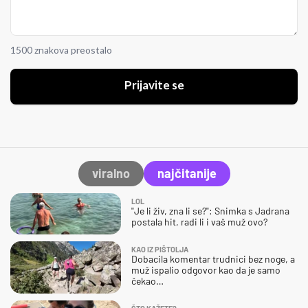
1500 znakova preostalo
Prijavite se
viralno
najčitanije
LOL
"Je li živ, zna li se?": Snimka s Jadrana
postala hit, radi li i vaš muž ovo?
KAO IZ PIŠTOLJA
Dobacila komentar trudnici bez noge, a
muž ispalio odgovor kao da je samo
čekao…