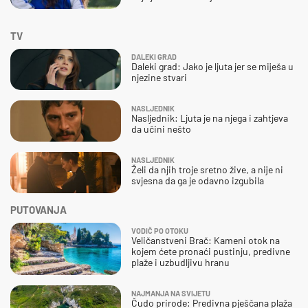
TV
DALEKI GRAD
Daleki grad: Jako je ljuta jer se miješa u
njezine stvari
NASLJEDNIK
Nasljednik: Ljuta je na njega i zahtjeva
da učini nešto
NASLJEDNIK
Želi da njih troje sretno žive, a nije ni
svjesna da ga je odavno izgubila
PUTOVANJA
VODIČ PO OTOKU
Veličanstveni Brač: Kameni otok na
kojem ćete pronaći pustinju, predivne
plaže i uzbudljivu hranu
NAJMANJA NA SVIJETU
Čudo prirode: Predivna pješčana plaža