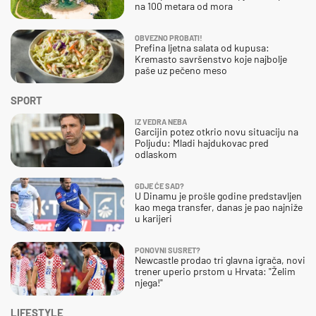
na 100 metara od mora
OBVEZNO PROBATI!
Prefina ljetna salata od kupusa:
Kremasto savršenstvo koje najbolje
paše uz pečeno meso
SPORT
IZ VEDRA NEBA
Garcijin potez otkrio novu situaciju na
Poljudu: Mladi hajdukovac pred
odlaskom
GDJE ĆE SAD?
U Dinamu je prošle godine predstavljen
kao mega transfer, danas je pao najniže
u karijeri
PONOVNI SUSRET?
Newcastle prodao tri glavna igrača, novi
trener uperio prstom u Hrvata: "Želim
njega!"
LIFESTYLE