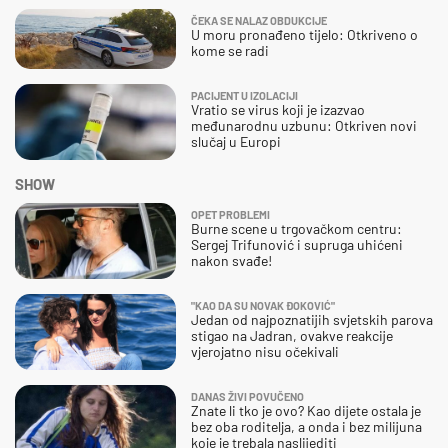
ČEKA SE NALAZ OBDUKCIJE
U moru pronađeno tijelo: Otkriveno o
kome se radi
PACIJENT U IZOLACIJI
Vratio se virus koji je izazvao
međunarodnu uzbunu: Otkriven novi
slučaj u Europi
SHOW
OPET PROBLEMI
Burne scene u trgovačkom centru:
Sergej Trifunović i supruga uhićeni
nakon svađe!
"KAO DA SU NOVAK ĐOKOVIĆ"
Jedan od najpoznatijih svjetskih parova
stigao na Jadran, ovakve reakcije
vjerojatno nisu očekivali
DANAS ŽIVI POVUČENO
Znate li tko je ovo? Kao dijete ostala je
bez oba roditelja, a onda i bez milijuna
koje je trebala naslijediti