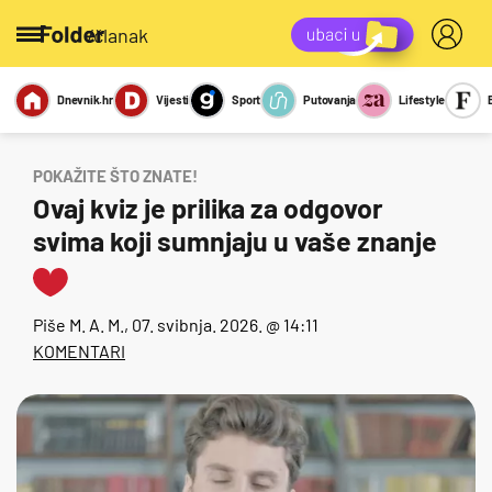
/članak
Dnevnik.hr
Vijesti
Sport
Putovanja
Lifestyle
Viralno
Miks
Kviz
Report
Sexy
POKAŽITE ŠTO ZNATE!
Ovaj kviz je prilika za odgovor
svima koji sumnjaju u vaše znanje
Piše
M. A. M.
, 07. svibnja. 2026. @ 14:11
KOMENTARI