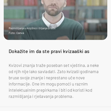
Razmišljanje u knjižnici i trljanje brade
Foto: Canva
Dokažite im da ste pravi kvizaaški as
Kvizovi znanja traže poseban set vještina, a neke
od njih nije lako savladati. Zato kvizaši godinama
bruse svoje znanje i neprestano uče nove
informacije. One im mogu pomoći u raznim
intelektualnim prepirkama i biti od koristi kod
razmišljanja i rješavanja problema.