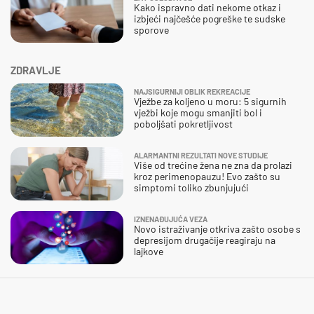
Kako ispravno dati nekome otkaz i
izbjeći najčešće pogreške te sudske
sporove
ZDRAVLJE
NAJSIGURNIJI OBLIK REKREACIJE
Vježbe za koljeno u moru: 5 sigurnih
vježbi koje mogu smanjiti bol i
poboljšati pokretljivost
ALARMANTNI REZULTATI NOVE STUDIJE
Više od trećine žena ne zna da prolazi
kroz perimenopauzu! Evo zašto su
simptomi toliko zbunjujući
IZNENAĐUJUĆA VEZA
Novo istraživanje otkriva zašto osobe s
depresijom drugačije reagiraju na
lajkove