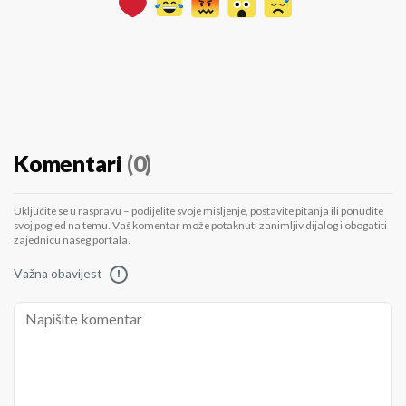
Komentari
(0)
Uključite se u raspravu – podijelite svoje mišljenje, postavite pitanja ili ponudite
svoj pogled na temu. Vaš komentar može potaknuti zanimljiv dijalog i obogatiti
zajednicu našeg portala.
Važna obavijest
!