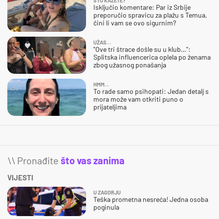
ŠTO KAŽETE?
Isključio komentare: Par iz Srbije
preporučio spravicu za plažu s Temua,
čini li vam se ovo sigurnim?
UŽAS…
"Ove tri štrace došle su u klub…":
Splitska influencerica oplela po ženama
zbog užasnog ponašanja
HMM…
To rade samo psihopati: Jedan detalj s
mora može vam otkriti puno o
prijateljima
\\ Pronađite
što vas zanima
VIJESTI
U ZAGORJU
Teška prometna nesreća! Jedna osoba
poginula