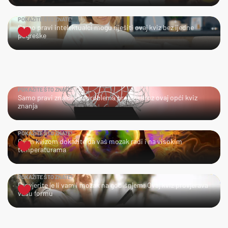
POKAŽITE ŠTO ZNATE!
Samo pravi intelektualci mogu riješiti ovaj kviz bez ijedne
pogreške
POKAŽITE ŠTO ZNATE!
Samo pravi znalci bez problema prolaze kroz ovaj opći kviz
znanja
POKAŽITE ŠTO ZNATE!
Ovim kvizom dokažite da vaš mozak radi i na visokim
temperaturama
POKAŽITE ŠTO ZNATE!
Provjerite je li vam i mozak na godišnjem: Ovaj kviz provjerava
vašu formu