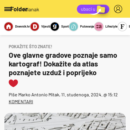
/članak
Dnevnik.hr
Vijesti
Sport
Putovanja
Lifestyle
Viralno
Miks
Kviz
Report
Sexy
POKAŽITE ŠTO ZNATE!
Ove glavne gradove poznaje samo
kartograf! Dokažite da atlas
poznajete uzduž i poprijeko
Piše
Marko Antonio Mitak
, 11. studenoga. 2024. @ 15:12
KOMENTARI