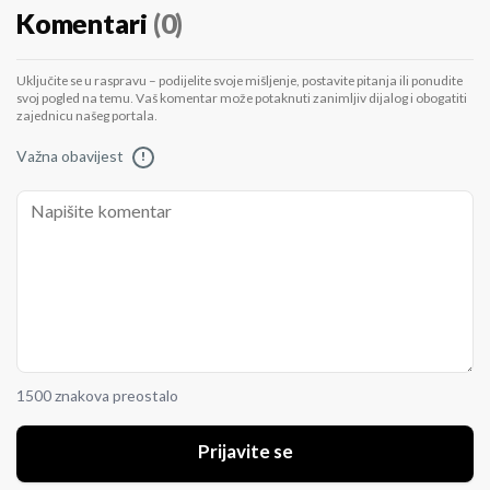
Komentari
(0)
Uključite se u raspravu – podijelite svoje mišljenje, postavite pitanja ili ponudite
svoj pogled na temu. Vaš komentar može potaknuti zanimljiv dijalog i obogatiti
zajednicu našeg portala.
Važna obavijest
!
1500 znakova preostalo
Prijavite se