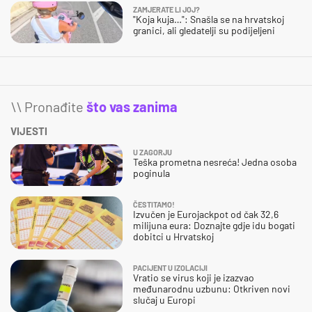
ZAMJERATE LI JOJ?
"Koja kuja…": Snašla se na hrvatskoj
granici, ali gledatelji su podijeljeni
\\ Pronađite
što vas zanima
VIJESTI
U ZAGORJU
Teška prometna nesreća! Jedna osoba
poginula
ČESTITAMO!
Izvučen je Eurojackpot od čak 32,6
milijuna eura: Doznajte gdje idu bogati
dobitci u Hrvatskoj
PACIJENT U IZOLACIJI
Vratio se virus koji je izazvao
međunarodnu uzbunu: Otkriven novi
slučaj u Europi