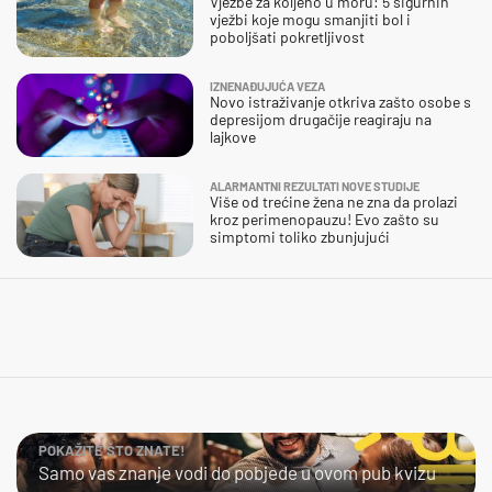
Vježbe za koljeno u moru: 5 sigurnih
vježbi koje mogu smanjiti bol i
poboljšati pokretljivost
IZNENAĐUJUĆA VEZA
Novo istraživanje otkriva zašto osobe s
depresijom drugačije reagiraju na
lajkove
ALARMANTNI REZULTATI NOVE STUDIJE
Više od trećine žena ne zna da prolazi
kroz perimenopauzu! Evo zašto su
simptomi toliko zbunjujući
POKAŽITE ŠTO ZNATE!
Samo vas znanje vodi do pobjede u ovom pub kvizu