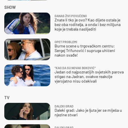
SHOW
DANAS ŽIVI POVUČENO
Znate li tko je ovo? Kao dijete ostala je
bez oba roditelja, a onda i bez milijuna
koje je trebala naslijediti
OPET PROBLEMI
Burne scene u trgovačkom centru:
Sergej Trifunović i supruga uhićeni
nakon svađe!
"KAO DA SU NOVAK ĐOKOVIĆ"
Jedan od najpoznatijih svjetskih parova
stigao na Jadran, ovakve reakcije
vjerojatno nisu očekivali
TV
DALEKI GRAD
Daleki grad: Jako je ljuta jer se miješa u
njezine stvari
DALEKI GRAD