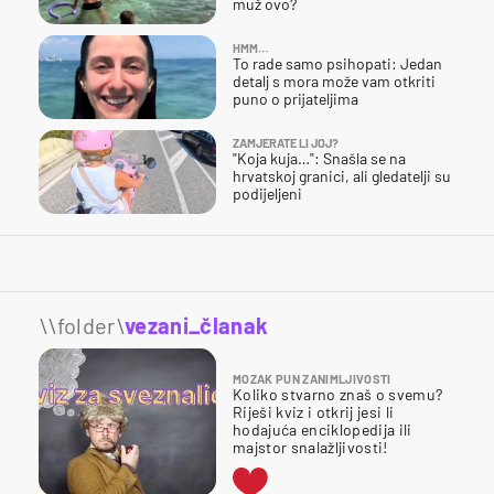
muž ovo?
HMM…
To rade samo psihopati: Jedan
detalj s mora može vam otkriti
puno o prijateljima
ZAMJERATE LI JOJ?
"Koja kuja…": Snašla se na
hrvatskoj granici, ali gledatelji su
podijeljeni
\\folder\
vezani_članak
MOZAK PUN ZANIMLJIVOSTI
Koliko stvarno znaš o svemu?
Riješi kviz i otkrij jesi li
hodajuća enciklopedija ili
majstor snalažljivosti!