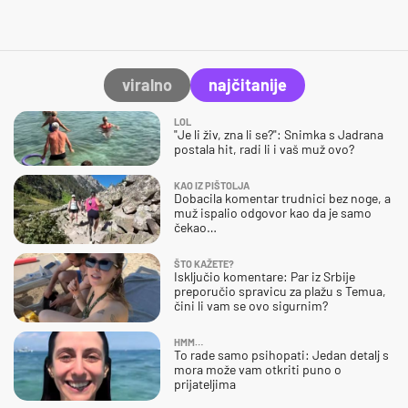
viralno
najčitanije
LOL
"Je li živ, zna li se?": Snimka s Jadrana
postala hit, radi li i vaš muž ovo?
KAO IZ PIŠTOLJA
Dobacila komentar trudnici bez noge, a
muž ispalio odgovor kao da je samo
čekao…
ŠTO KAŽETE?
Isključio komentare: Par iz Srbije
preporučio spravicu za plažu s Temua,
čini li vam se ovo sigurnim?
HMM…
To rade samo psihopati: Jedan detalj s
mora može vam otkriti puno o
prijateljima