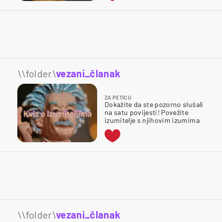
\\folder\
vezani_članak
ZA PETICU
Dokažite da ste pozorno slušali
na satu povijesti! Povežite
izumitelje s njihovim izumima
\\folder\
vezani_članak