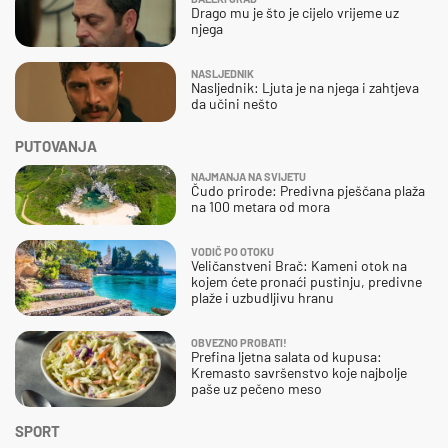
Drago mu je što je cijelo vrijeme uz
njega
NASLJEDNIK
Nasljednik: Ljuta je na njega i zahtjeva
da učini nešto
PUTOVANJA
NAJMANJA NA SVIJETU
Čudo prirode: Predivna pješčana plaža
na 100 metara od mora
VODIČ PO OTOKU
Veličanstveni Brač: Kameni otok na
kojem ćete pronaći pustinju, predivne
plaže i uzbudljivu hranu
OBVEZNO PROBATI!
Prefina ljetna salata od kupusa:
Kremasto savršenstvo koje najbolje
paše uz pečeno meso
SPORT