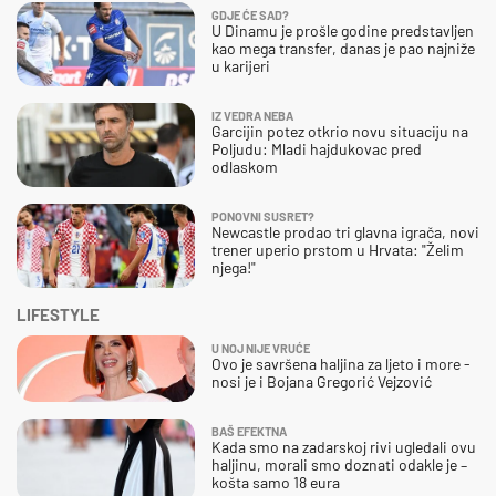
GDJE ĆE SAD?
U Dinamu je prošle godine predstavljen
kao mega transfer, danas je pao najniže
u karijeri
IZ VEDRA NEBA
Garcijin potez otkrio novu situaciju na
Poljudu: Mladi hajdukovac pred
odlaskom
PONOVNI SUSRET?
Newcastle prodao tri glavna igrača, novi
trener uperio prstom u Hrvata: "Želim
njega!"
LIFESTYLE
U NOJ NIJE VRUĆE
Ovo je savršena haljina za ljeto i more -
nosi je i Bojana Gregorić Vejzović
BAŠ EFEKTNA
Kada smo na zadarskoj rivi ugledali ovu
haljinu, morali smo doznati odakle je –
košta samo 18 eura