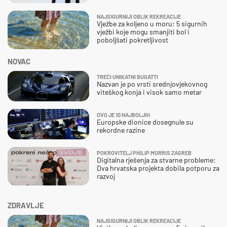
NAJSIGURNIJI OBLIK REKREACIJE
Vježbe za koljeno u moru: 5 sigurnih
vježbi koje mogu smanjiti bol i
poboljšati pokretljivost
NOVAC
TREĆI UNIKATNI BUGATTI
Nazvan je po vrsti srednjovjekovnog
viteškog konja i visok samo metar
OVO JE 10 NAJBOLJIH
Europske dionice dosegnule su
rekordne razine
POKROVITELJ PHILIP MORRIS ZAGREB
Digitalna rješenja za stvarne probleme:
Dva hrvatska projekta dobila potporu za
razvoj
ZDRAVLJE
NAJSIGURNIJI OBLIK REKREACIJE