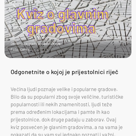
Obrisi ulica grada uz naslov kviza
Foto: Canva
Odgonetnite o kojoj je prijestolnici riječ
Većina ljudi poznaje velike i popularne gradove.
Bilo da su popularni zbog svoje veličine, turističke
popularnosti ili nekih znamenitosti, ljudi teže
prema određenim lokacijama i pamte ih kao
prijestolnice, dok druge padaju u zaborav. Ovaj
kviz posvećen je glavnim gradovima, a na vama je
pokazati da su vam svi jednako poznati i važni.