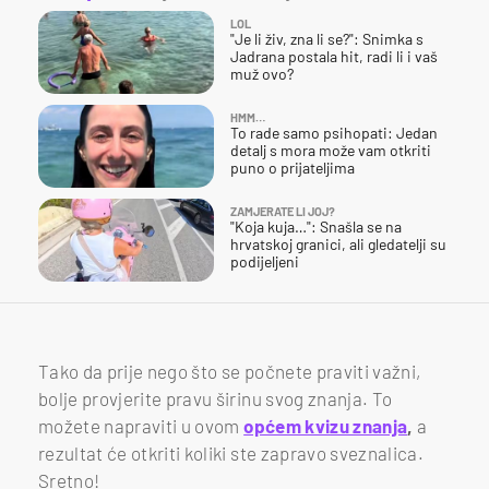
LOL
"Je li živ, zna li se?": Snimka s
Jadrana postala hit, radi li i vaš
muž ovo?
HMM…
To rade samo psihopati: Jedan
detalj s mora može vam otkriti
puno o prijateljima
ZAMJERATE LI JOJ?
"Koja kuja…": Snašla se na
hrvatskoj granici, ali gledatelji su
podijeljeni
Tako da prije nego što se počnete praviti važni,
bolje provjerite pravu širinu svog znanja. To
možete napraviti u ovom
općem kvizu znanja
,
a
rezultat će otkriti koliki ste zapravo sveznalica.
Sretno!