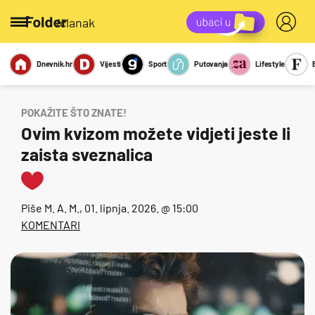
/članak
Dnevnik.hr
Vijesti
Sport
Putovanja
Lifestyle
Viralno
Miks
Kviz
Report
Sexy
POKAŽITE ŠTO ZNATE!
Ovim kvizom možete vidjeti jeste li
zaista sveznalica
Piše
M. A. M.
, 01. lipnja. 2026. @ 15:00
KOMENTARI