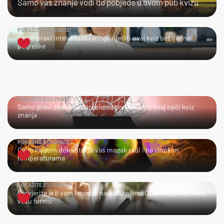
Samo vas znanje vodi do pobjede u ovom pub kvizu
POKAŽITE ŠTO ZNATE!
Samo pravi intelektualci mogu riješiti ovaj kviz bez ijedne
pogreške
POKAŽITE ŠTO ZNATE!
Samo pravi znalci bez problema prolaze kroz ovaj opći kviz
znanja
POKAŽITE ŠTO ZNATE!
Ovim kvizom dokažite da vaš mozak radi i na visokim
temperaturama
POKAŽITE ŠTO ZNATE!
Provjerite je li vam i mozak na godišnjem: Ovaj kviz provjerava
vašu formu