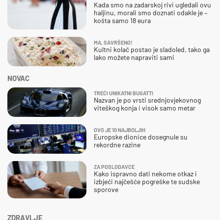
Kada smo na zadarskoj rivi ugledali ovu
haljinu, morali smo doznati odakle je –
košta samo 18 eura
MA, SAVRŠENO!
Kultni kolač postao je sladoled, tako ga
lako možete napraviti sami
NOVAC
TREĆI UNIKATNI BUGATTI
Nazvan je po vrsti srednjovjekovnog
viteškog konja i visok samo metar
OVO JE 10 NAJBOLJIH
Europske dionice dosegnule su
rekordne razine
ZA POSLODAVCE
Kako ispravno dati nekome otkaz i
izbjeći najčešće pogreške te sudske
sporove
ZDRAVLJE