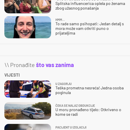
Splitska influencerica oplela po ženama
zbog užasnog ponašanja
HMM…
To rade samo psihopati: Jedan detalj s
mora može vam otkriti puno o
prijateljima
\\ Pronađite
što vas zanima
VIJESTI
U ZAGORJU
Teška prometna nesreća! Jedna osoba
poginula
ČEKA SE NALAZ OBDUKCIJE
U moru pronađeno tijelo: Otkriveno o
kome se radi
PACIJENT U IZOLACIJI