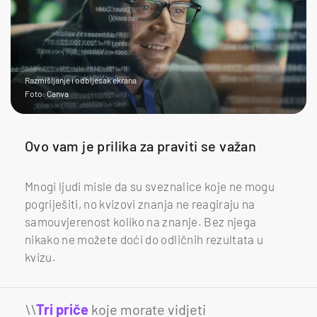
Razmišljanje i odbljesak ekrana
Foto: Canva
Ovo vam je prilika za praviti se važan
Mnogi ljudi misle da su sveznalice koje ne mogu
pogriješiti, no kvizovi znanja ne reagiraju na
samouvjerenost koliko na znanje. Bez njega
nikako ne možete doći do odličnih rezultata u
kvizu.
\\
Tri priče
koje morate vidjeti