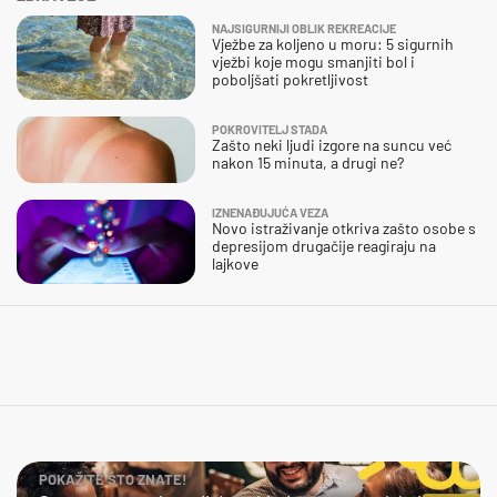
NAJSIGURNIJI OBLIK REKREACIJE
Vježbe za koljeno u moru: 5 sigurnih
vježbi koje mogu smanjiti bol i
poboljšati pokretljivost
POKROVITELJ STADA
Zašto neki ljudi izgore na suncu već
nakon 15 minuta, a drugi ne?
IZNENAĐUJUĆA VEZA
Novo istraživanje otkriva zašto osobe s
depresijom drugačije reagiraju na
lajkove
POKAŽITE ŠTO ZNATE!