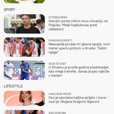
SPORT
IZ VEDRA NEBA
Garcijin potez otkrio novu situaciju na
Poljudu: Mladi hajdukovac pred
odlaskom
PONOVNI SUSRET?
Newcastle prodao tri glavna igrača, novi
trener uperio prstom u Hrvata: "Želim
njega!"
GDJE ĆE SAD?
U Dinamu je prošle godine predstavljen
kao mega transfer, danas je pao najniže
u karijeri
LIFESTYLE
U NOJ NIJE VRUĆE
Ovo je savršena haljina za ljeto i more -
nosi je i Bojana Gregorić Vejzović
BAŠ EFEKTNA