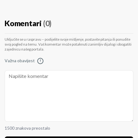
Komentari
(0)
Uključite se u raspravu – podijelite svoje mišljenje, postavite pitanja ili ponudite
svoj pogled na temu. Vaš komentar može potaknuti zanimljiv dijalog i obogatiti
zajednicu našeg portala.
Važna obavijest
!
1500 znakova preostalo