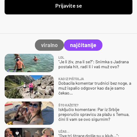
Prijavite se
viralno
najčitanije
LOL
"Je li živ, zna li se?": Snimka s Jadrana
postala hit, radi li i vaš muž ovo?
KAO IZ PIŠTOLJA
Dobacila komentar trudnici bez noge, a
muž ispalio odgovor kao da je samo
čekao…
ŠTO KAŽETE?
Isključio komentare: Par iz Srbije
preporučio spravicu za plažu s Temua,
čini li vam se ovo sigurnim?
UŽAS…
"Ove tri štrace došle su u klub…":