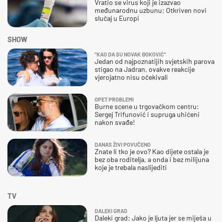
Vratio se virus koji je izazvao
međunarodnu uzbunu: Otkriven novi
slučaj u Europi
SHOW
"KAO DA SU NOVAK ĐOKOVIĆ"
Jedan od najpoznatijih svjetskih parova
stigao na Jadran, ovakve reakcije
vjerojatno nisu očekivali
OPET PROBLEMI
Burne scene u trgovačkom centru:
Sergej Trifunović i supruga uhićeni
nakon svađe!
DANAS ŽIVI POVUČENO
Znate li tko je ovo? Kao dijete ostala je
bez oba roditelja, a onda i bez milijuna
koje je trebala naslijediti
TV
DALEKI GRAD
Daleki grad: Jako je ljuta jer se miješa u