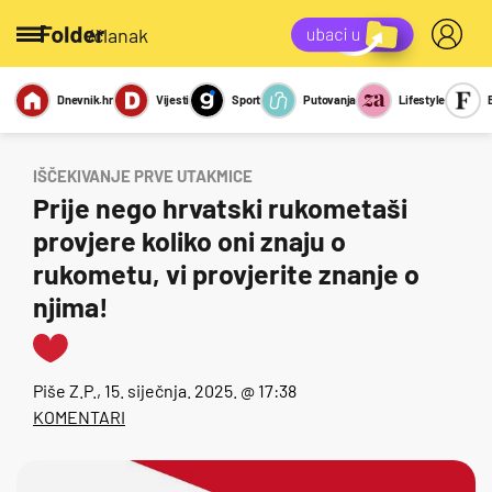
/članak
Dnevnik.hr
Vijesti
Sport
Putovanja
Lifestyle
Viralno
Miks
Kviz
Report
Sexy
IŠČEKIVANJE PRVE UTAKMICE
Prije nego hrvatski rukometaši
provjere koliko oni znaju o
rukometu, vi provjerite znanje o
njima!
Piše
Z.P.
, 15. siječnja. 2025. @ 17:38
KOMENTARI