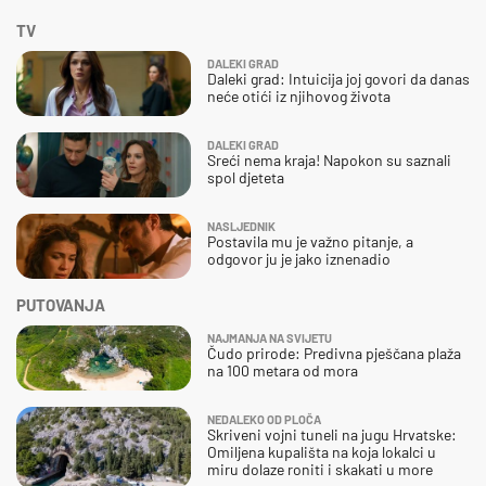
TV
DALEKI GRAD
Daleki grad: Intuicija joj govori da danas
neće otići iz njihovog života
DALEKI GRAD
Sreći nema kraja! Napokon su saznali
spol djeteta
NASLJEDNIK
Postavila mu je važno pitanje, a
odgovor ju je jako iznenadio
PUTOVANJA
NAJMANJA NA SVIJETU
Čudo prirode: Predivna pješčana plaža
na 100 metara od mora
NEDALEKO OD PLOČA
Skriveni vojni tuneli na jugu Hrvatske:
Omiljena kupališta na koja lokalci u
miru dolaze roniti i skakati u more