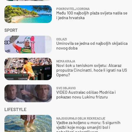
POKROVITELJ CORONA
Među 100 najboljih plaža svijeta našla se
i jedna hrvatska
SPORT
ODLAZI
Umirovila se jedna od najboljih skijašica
novog doba
NEMA KRAJA
Novi šok u teniskom svijetu: Alcaraz
propušta Cincinatti, hoće li igrati na US
Openu?
SVE OBJAVIO
VIDEO Australac ošišao Modrića i
pokazao novu Lukinu frizuru
LIFESTYLE
NAJSIGURNIJI OBLIK REKREACIJE
Vježbe za koljeno u moru: 5 sigurnih
vježbi koje mogu smanjiti bol i
poboljšati pokretljivost