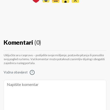
Komentari
(0)
Uključite se u raspravu – podijelite svoje mišljenje, postavite pitanja ili ponudite
svoj pogled na temu. Vaš komentar može potaknuti zanimljiv dijalog i obogatiti
zajednicu našeg portala.
Važna obavijest
!