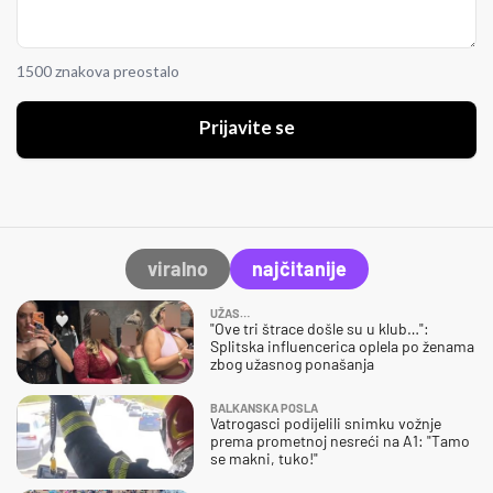
1500 znakova preostalo
Prijavite se
viralno
najčitanije
UŽAS…
"Ove tri štrace došle su u klub…":
Splitska influencerica oplela po ženama
zbog užasnog ponašanja
BALKANSKA POSLA
Vatrogasci podijelili snimku vožnje
prema prometnoj nesreći na A1: "Tamo
se makni, tuko!"