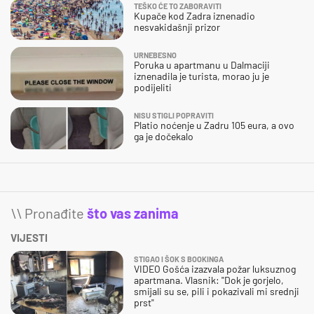
TEŠKO ĆE TO ZABORAVITI
Kupače kod Zadra iznenadio
nesvakidašnji prizor
URNEBESNO
Poruka u apartmanu u Dalmaciji
iznenadila je turista, morao ju je
podijeliti
NISU STIGLI POPRAVITI
Platio noćenje u Zadru 105 eura, a ovo
ga je dočekalo
\\ Pronađite
što vas zanima
VIJESTI
STIGAO I ŠOK S BOOKINGA
VIDEO Gošća izazvala požar luksuznog
apartmana. Vlasnik: "Dok je gorjelo,
smijali su se, pili i pokazivali mi srednji
prst"