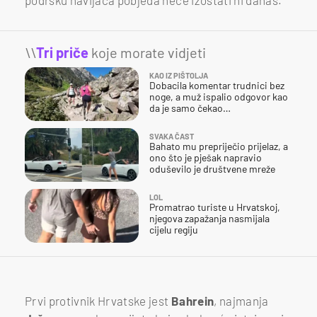
podršku navijača pobjeda neće izostati ni danas.
\\
Tri priče
koje morate vidjeti
KAO IZ PIŠTOLJA
Dobacila komentar trudnici bez
noge, a muž ispalio odgovor kao
da je samo čekao…
SVAKA ČAST
Bahato mu prepriječio prijelaz, a
ono što je pješak napravio
oduševilo je društvene mreže
LOL
Promatrao turiste u Hrvatskoj,
njegova zapažanja nasmijala
cijelu regiju
Prvi protivnik Hrvatske jest
Bahrein
, najmanja