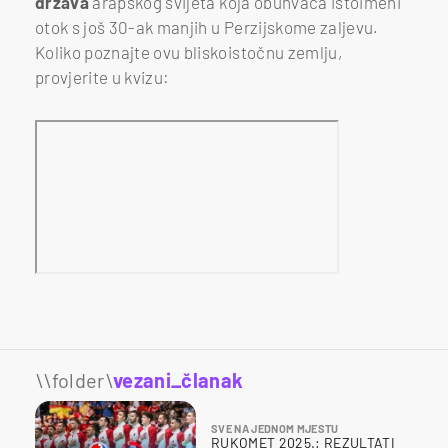
država
arapskog svijeta koja obuhvaća istoimeni
otok s još 30-ak manjih u Perzijskome zaljevu.
Koliko poznajte ovu bliskoistočnu zemlju,
provjerite u kvizu:
\\folder\
vezani_članak
SVE NA JEDNOM MJESTU
RUKOMET 2025.: REZULTATI