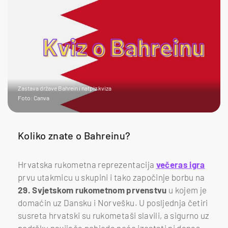
Zastava države Bahrein i natpiz kviza
Foto: Canva
Koliko znate o Bahreinu?
Hrvatska rukometna reprezentacija
večeras igra
prvu utakmicu u skupini i tako započinje borbu na
29. Svjetskom rukometnom prvenstvu
u kojem je
domaćin uz Dansku i Norvešku. U posljednja četiri
susreta hrvatski su rukometaši slavili, a sigurno uz