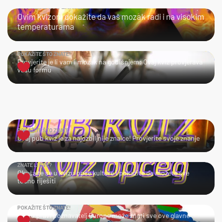
POKAŽITE ŠTO ZNATE!
Ovim kvizom dokažite da vaš mozak radi i na visokim
temperaturama
POKAŽITE ŠTO ZNATE!
Provjerite je li vam i mozak na godišnjem: Ovaj kviz provjerava
vašu formu
POKAŽITE ŠTO ZNATE
Ovaj pub kviz je za najozbiljnije znalce! Provjerite svoje znanje
ZNATE LI SVE?
Okušajte se u kvizu opće kulture i pokažite da možete sve
točno riješiti
POKAŽITE ŠTO ZNATE!
Samo pravi poznavatelj Europe može znati sve ove glavne