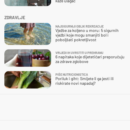
kaže ulagač
ZDRAVLJE
NAJSIGURNIJI OBLIK REKREACIJE
Vježbe za koljeno u moru: 5 sigurnih
vježbi koje mogu smanjiti bol i
poboljšati pokretljivost
VRIJEDI IH UVRSTITI U PREHRANU
6 napitaka koje dijetetičari preporučuju
za zdrave zglobove
PIŠE NUTRICIONISTICA
Poriluk i giht: Smijete li ga jesti ili
riskirate novi napadaj?