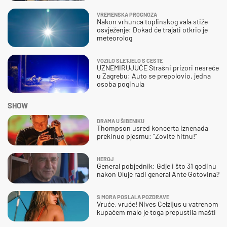
VREMENSKA PROGNOZA
Nakon vrhunca toplinskog vala stiže
osvježenje: Dokad će trajati otkrio je
meteorolog
VOZILO SLETJELO S CESTE
UZNEMIRUJUĆE Strašni prizori nesreće
u Zagrebu: Auto se prepolovio, jedna
osoba poginula
SHOW
DRAMA U ŠIBENIKU
Thompson usred koncerta iznenada
prekinuo pjesmu: "Zovite hitnu!"
HEROJ
General pobjednik: Gdje i što 31 godinu
nakon Oluje radi general Ante Gotovina?
S MORA POSLALA POZDRAVE
Vruće, vruće! Nives Celzijus u vatrenom
kupaćem malo je toga prepustila mašti