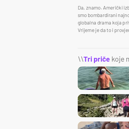
Da, znamo. Američki izb
smo bombardirani najn
globalna drama koja priv
Vrijeme je da to i provj
\\
Tri priče
koje m