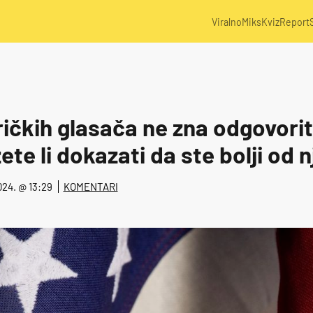
Viralno
Miks
Kviz
Report
ičkih glasača ne zna odgovorit
ete li dokazati da ste bolji od n
024. @ 13:29
KOMENTARI