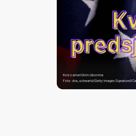
Kviz o američkim izborima
Foto: dra_schwartz (Getty Images Signature)/C