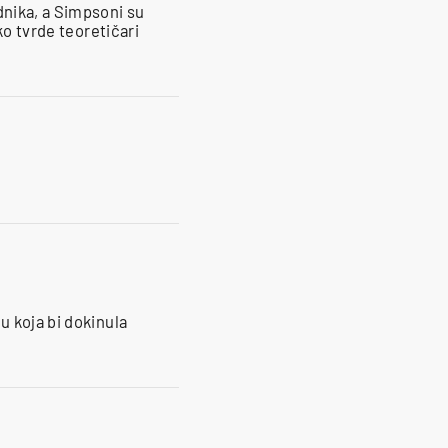
nika, a Simpsoni su
ko tvrde teoretičari
u koja bi dokinula