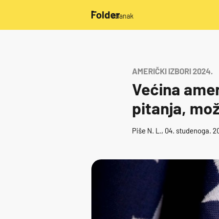
/članak
AMERIČKI IZBORI 2024.
Većina amer
pitanja, mož
Piše
N. L.
, 04. studenoga. 2