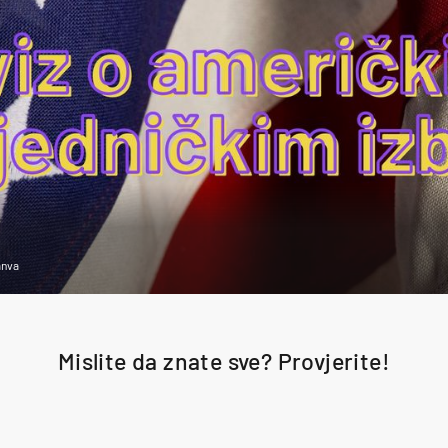
anva
Mislite da znate sve? Provjerite!