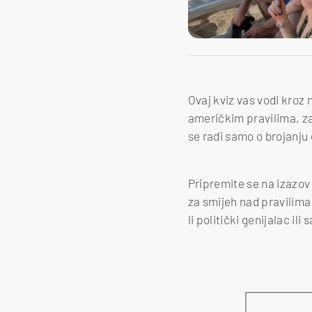
Ovaj kviz vas vodi kroz 
američkim pravilima, za
se radi samo o brojanju 
Pripremite se na izazov 
za smijeh nad pravilima 
li politički genijalac i