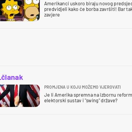
Amerikanci uskoro biraju novog predsjed
predvidjeli kako će borba završiti! Bar ta
zavjere
_članak
PROMJENA U KOJU MOŽEMO VJEROVATI
Je li Amerika spremna na izbornu reform
elektorski sustav i "swing" države?