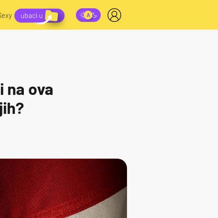
Sexy
i na ova
jih?