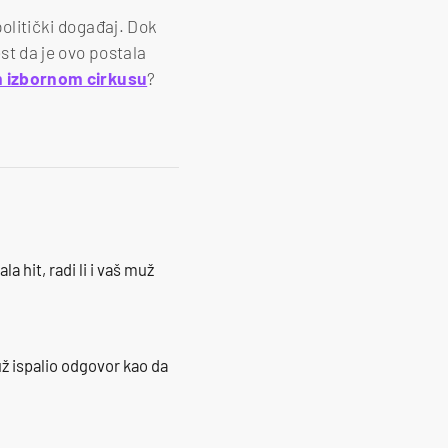
politički događaj. Dok
est da je ovo postala
 izbornom cirkusu
?
la hit, radi li i vaš muž
ž ispalio odgovor kao da