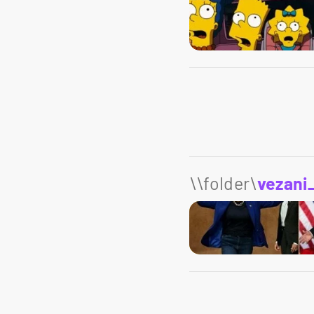
\\folder\
vezani