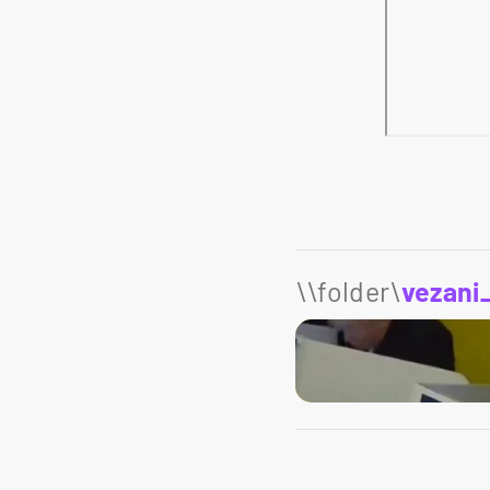
\\folder\
vezani