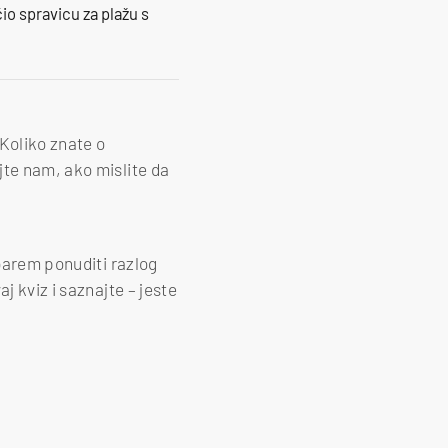
io spravicu za plažu s
 Koliko znate o
jte nam, ako mislite da
 barem ponuditi razlog
j kviz i saznajte – jeste