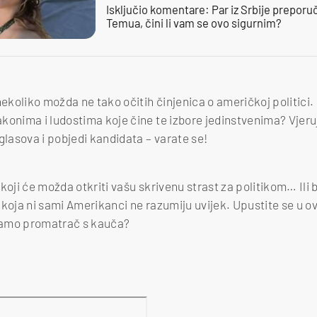
Isključio komentare: Par iz Srbije preporuč
Temua, čini li vam se ovo sigurnim?
nekoliko možda ne tako očitih činjenica o američkoj politici.
konima i ludostima koje čine te izbore jedinstvenima? Vjeru
glasova i pobjedi kandidata – varate se!
koji će možda otkriti vašu skrivenu strast za politikom… Ili
koja ni sami Amerikanci ne razumiju uvijek. Upustite se u ova
li samo promatrač s kauča?