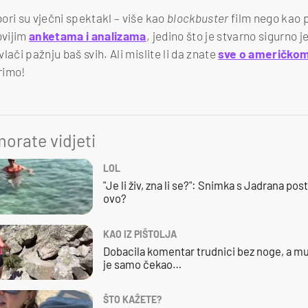
ori su vječni spektakl – više kao
blockbuster
film nego kao 
ovijim
anketama i analizama
, jedino što je stvarno sigurno j
lači pažnju baš svih. Ali mislite li da znate
sve o američkom
erimo!
orate vidjeti
LOL
"Je li živ, zna li se?": Snimka s Jadrana posta
ovo?
KAO IZ PIŠTOLJA
Dobacila komentar trudnici bez noge, a mu
je samo čekao…
ŠTO KAŽETE?