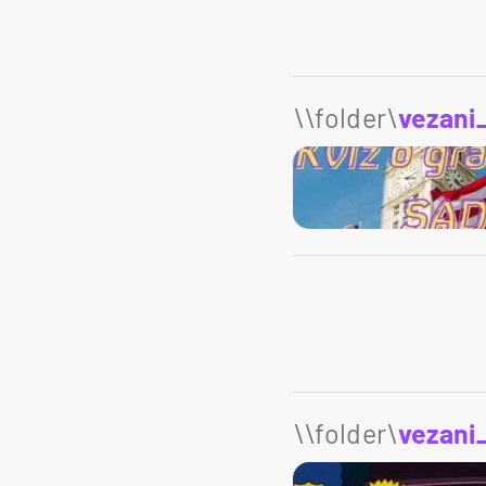
\\folder\
vezani
\\folder\
vezani