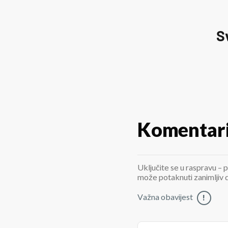
S
Komentar
Uključite se u raspravu – p
može potaknuti zanimljiv di
Važna obavijest
!