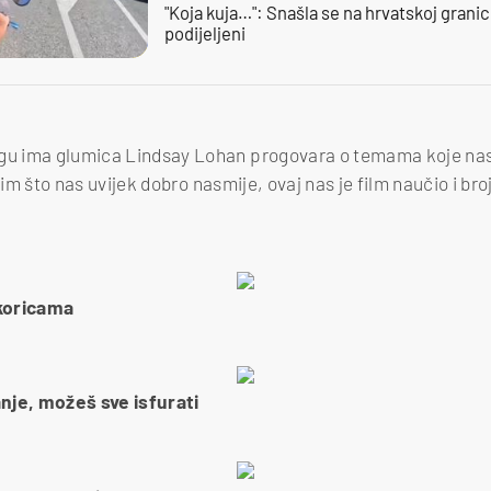
"Koja kuja…": Snašla se na hrvatskoj granici,
podijeljeni
ogu ima glumica Lindsay Lohan progovara o temama koje nas
 Osim što nas uvijek dobro nasmije, ovaj nas je film naučio i b
koricama
je, možeš sve isfurati