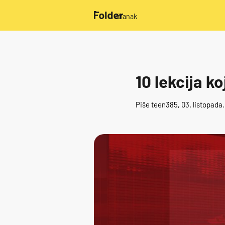
/članak
10 lekcija ko
Piše
teen385
, 03. listopada