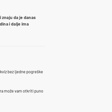
i znaju da je danas
dina i dalje ima
 kviz bez ijedne pogreške
ra može vam otkriti puno