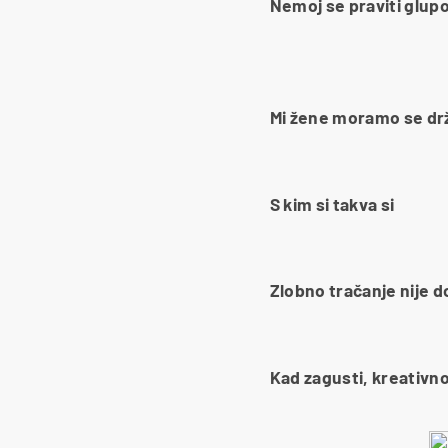
Nemoj se praviti glup
Mi žene moramo se drž
S kim si takva si
Zlobno tračanje nije d
Kad zagusti, kreativno