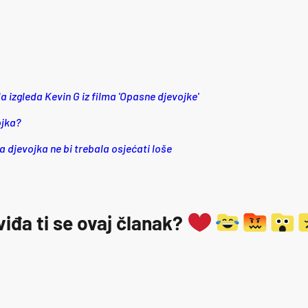
 izgleda Kevin G iz filma 'Opasne djevojke'
ojka?
a djevojka ne bi trebala osjećati loše
viđa ti se ovaj članak?