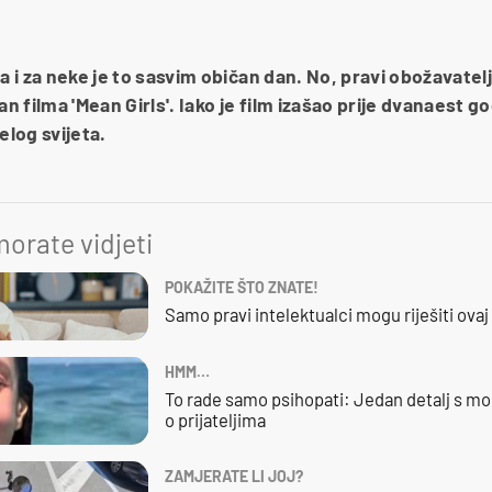
a i za neke je to sasvim običan dan. No, pravi obožavatelj
an filma 'Mean Girls'. Iako je film izašao prije dvanaest go
elog svijeta.
orate vidjeti
POKAŽITE ŠTO ZNATE!
Samo pravi intelektualci mogu riješiti ovaj
HMM…
To rade samo psihopati: Jedan detalj s mo
o prijateljima
ZAMJERATE LI JOJ?