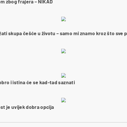
om zbog frajera – NIKAD
ati skupa češće u životu – samo mi znamo kroz što sve 
obro i istina će se kad-tad saznati
st je uvijek dobra opcija