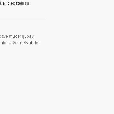
 ali gledatelji su
 sve muče: ljubav,
rojnim važnim životnim