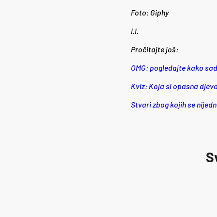
Foto: Giphy
I.I.
Pročitajte još:
OMG: pogledajte kako sada
Kviz: Koja si opasna djev
Stvari zbog kojih se nijedn
S