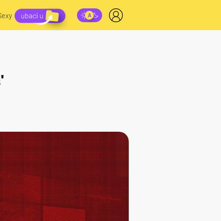
Sexy
'