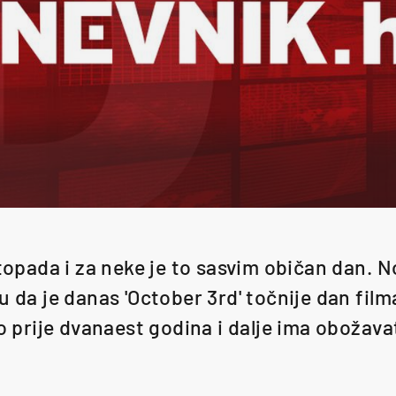
stopada i za neke je to sasvim običan dan. N
u da je danas 'October 3rd' točnije dan filma
ao prije dvanaest godina i dalje ima obožava