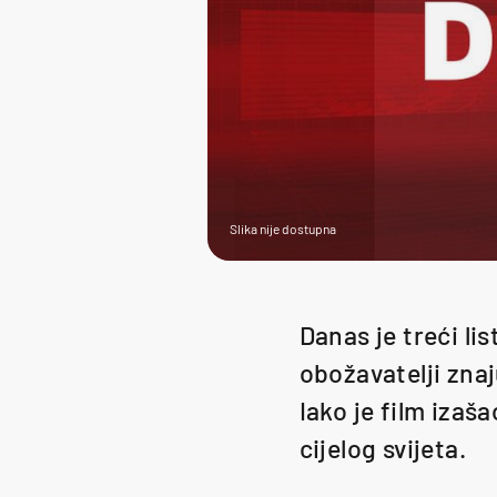
Slika nije dostupna
Danas je treći li
obožavatelji znaj
Iako je film izaš
cijelog svijeta.