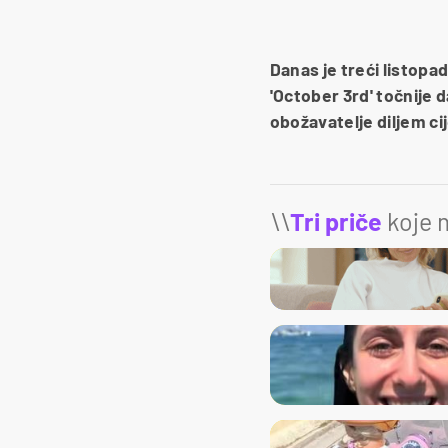
Danas je treći listopad
'October 3rd' točnije d
obožavatelje diljem cij
\\
Tri priče
koje m