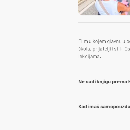
Film u kojem glavnu ul
škola, prijatelji i stil.
lekcijama.
Ne sudi knjigu prema 
Kad imaš samopouzdan