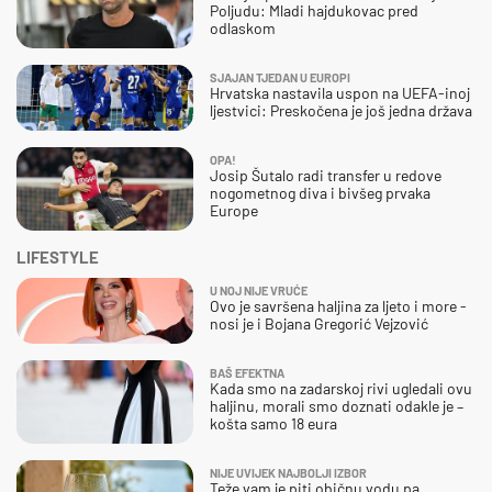
Poljudu: Mladi hajdukovac pred
odlaskom
SJAJAN TJEDAN U EUROPI
Hrvatska nastavila uspon na UEFA-inoj
ljestvici: Preskočena je još jedna država
OPA!
Josip Šutalo radi transfer u redove
nogometnog diva i bivšeg prvaka
Europe
LIFESTYLE
U NOJ NIJE VRUĆE
Ovo je savršena haljina za ljeto i more -
nosi je i Bojana Gregorić Vejzović
BAŠ EFEKTNA
Kada smo na zadarskoj rivi ugledali ovu
haljinu, morali smo doznati odakle je –
košta samo 18 eura
NIJE UVIJEK NAJBOLJI IZBOR
Teže vam je piti običnu vodu pa