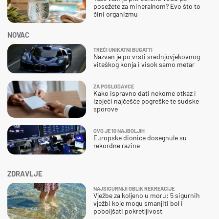
posežete za mineralnom? Evo što to
čini organizmu
NOVAC
TREĆI UNIKATNI BUGATTI
Nazvan je po vrsti srednjovjekovnog
viteškog konja i visok samo metar
ZA POSLODAVCE
Kako ispravno dati nekome otkaz i
izbjeći najčešće pogreške te sudske
sporove
OVO JE 10 NAJBOLJIH
Europske dionice dosegnule su
rekordne razine
ZDRAVLJE
NAJSIGURNIJI OBLIK REKREACIJE
Vježbe za koljeno u moru: 5 sigurnih
vježbi koje mogu smanjiti bol i
poboljšati pokretljivost