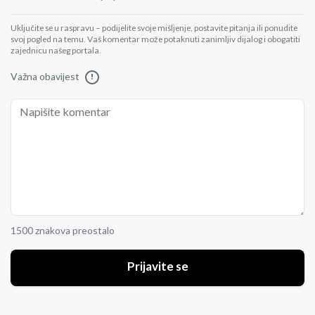
Uključite se u raspravu – podijelite svoje mišljenje, postavite pitanja ili ponudite
svoj pogled na temu. Vaš komentar može potaknuti zanimljiv dijalog i obogatiti
zajednicu našeg portala.
Važna obavijest
!
1500 znakova preostalo
Prijavite se