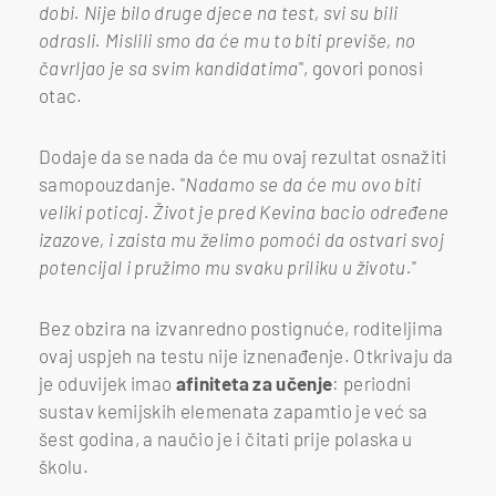
dobi. Nije bilo druge djece na test, svi su bili
odrasli. Mislili smo da će mu to biti previše, no
čavrljao je sa svim kandidatima
", govori ponosi
otac.
Dodaje da se nada da će mu ovaj rezultat osnažiti
samopouzdanje. "
Nadamo se da će mu ovo biti
veliki poticaj. Život je pred Kevina bacio određene
izazove, i zaista mu želimo pomoći da ostvari svoj
potencijal i pružimo mu svaku priliku u životu.
"
Bez obzira na izvanredno postignuće, roditeljima
ovaj uspjeh na testu nije iznenađenje. Otkrivaju da
je oduvijek imao
afiniteta za učenje
: periodni
sustav kemijskih elemenata zapamtio je već sa
šest godina, a naučio je i čitati prije polaska u
školu.