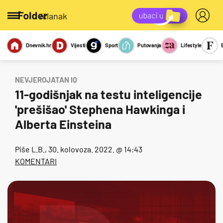
/članak
Dnevnik.hr
Vijesti
Sport
Putovanja
Lifestyle
Viralno
Miks
Kviz
Report
Sexy
NEVJEROJATAN IQ
11-godišnjak na testu inteligencije
'prešišao' Stephena Hawkinga i
Alberta Einsteina
Piše
L.B.
, 30. kolovoza. 2022. @ 14:43
KOMENTARI