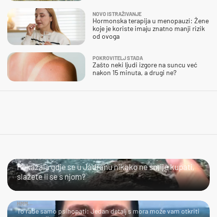
NOVO ISTRAŽIVANJE
Hormonska terapija u menopauzi: Žene
koje je koriste imaju znatno manji rizik
od ovoga
POKROVITELJ STADA
Zašto neki ljudi izgore na suncu već
nakon 15 minuta, a drugi ne?
SLIJEDITE LI OVU PREPORUKU?
Pokazala gdje se u Jadranu nikako ne smije kupati,
slažete li se s njom?
HMM…
To rade samo psihopati: Jedan detalj s mora može vam otkriti