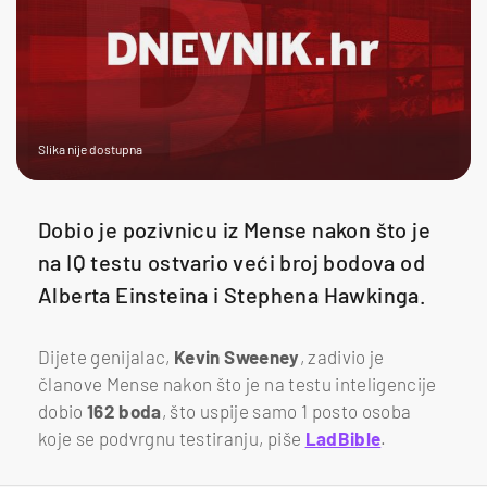
Slika nije dostupna
Dobio je pozivnicu iz Mense nakon što je
na IQ testu ostvario veći broj bodova od
Alberta Einsteina i Stephena Hawkinga.
Dijete genijalac,
Kevin Sweeney
, zadivio je
članove Mense nakon što je na testu inteligencije
dobio
162 boda
, što uspije samo 1 posto osoba
koje se podvrgnu testiranju, piše
LadBible
.