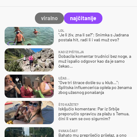
viralno
najčitanije
LOL
"Je li živ, zna li se?": Snimka s Jadrana
postala hit, radi li i vaš muž ovo?
KAO IZ PIŠTOLJA
Dobacila komentar trudnici bez noge, a
muž ispalio odgovor kao da je samo
čekao…
UŽAS…
"Ove tri štrace došle su u klub…":
Splitska influencerica oplela po ženama
zbog užasnog ponašanja
ŠTO KAŽETE?
Isključio komentare: Par iz Srbije
preporučio spravicu za plažu s Temua,
čini li vam se ovo sigurnim?
SVAKA ČAST
Bahato mu prepriječio prijelaz, a ono