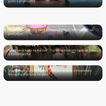
puno o prijateljima
ZAMJERATE LI JOJ?
"Koja kuja…": Snašla se na hrvatskoj granici, ali gledatelji su
podijeljeni
JAO…
"Okupljanje kulta na Korčuli": Turistica objavom izazvala buru
u komentarima
ULJEPŠAO IH JE
Uređuje granice država, a ono što je napravio s Hrvatskom
mnogima diže kosu na glavi