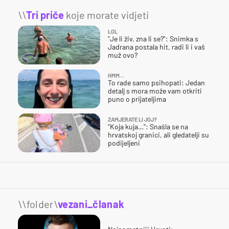
\\
Tri priče
koje morate vidjeti
LOL
"Je li živ, zna li se?": Snimka s
Jadrana postala hit, radi li i vaš
muž ovo?
HMM…
To rade samo psihopati: Jedan
detalj s mora može vam otkriti
puno o prijateljima
ZAMJERATE LI JOJ?
"Koja kuja…": Snašla se na
hrvatskoj granici, ali gledatelji su
podijeljeni
\\folder\
vezani_članak