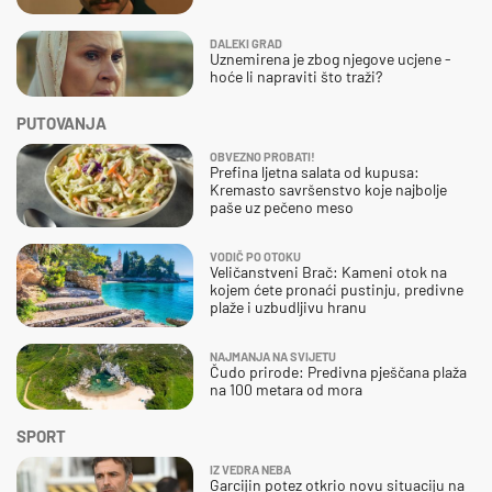
DALEKI GRAD
Uznemirena je zbog njegove ucjene -
hoće li napraviti što traži?
PUTOVANJA
OBVEZNO PROBATI!
Prefina ljetna salata od kupusa:
Kremasto savršenstvo koje najbolje
paše uz pečeno meso
VODIČ PO OTOKU
Veličanstveni Brač: Kameni otok na
kojem ćete pronaći pustinju, predivne
plaže i uzbudljivu hranu
NAJMANJA NA SVIJETU
Čudo prirode: Predivna pješčana plaža
na 100 metara od mora
SPORT
IZ VEDRA NEBA
Garcijin potez otkrio novu situaciju na