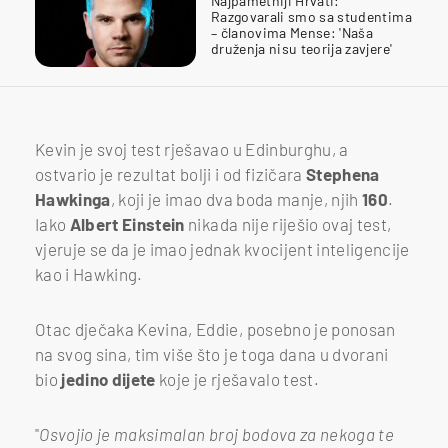
Najpametniji Hrvati:
Razgovarali smo sa studentima
– članovima Mense: 'Naša
druženja nisu teorija zavjere'
Kevin je svoj test rješavao u Edinburghu, a
ostvario je rezultat bolji i od fizičara
Stephena
Hawkinga
, koji je imao dva boda manje, njih
160
.
Iako
Albert Einstein
nikada nije riješio ovaj test,
vjeruje se da je imao jednak kvocijent inteligencije
kao i Hawking.
Otac dječaka Kevina, Eddie, posebno je ponosan
na svog sina, tim više što je toga dana u dvorani
bio
jedino dijete
koje je rješavalo test.
"
Osvojio je maksimalan broj bodova za nekoga te