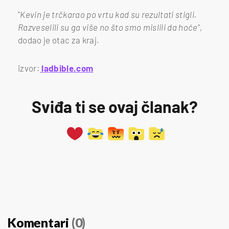
"
Kevin je trčkarao po vrtu kad su rezultati stigli.
Razveselili su ga više no što smo mislili da hoće
",
dodao je otac za kraj.
izvor:
ladbible.com
Sviđa ti se ovaj članak?
Komentari
(0)