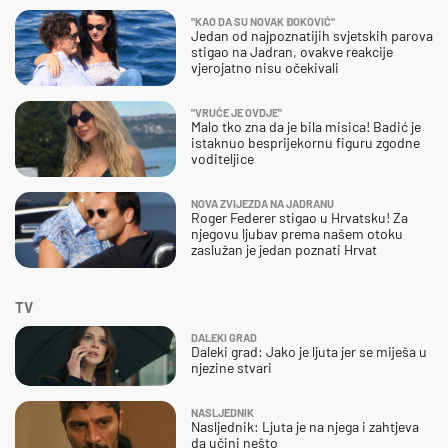
"KAO DA SU NOVAK ĐOKOVIĆ"
Jedan od najpoznatijih svjetskih parova
stigao na Jadran, ovakve reakcije
vjerojatno nisu očekivali
"VRUĆE JE OVDJE"
Malo tko zna da je bila misica! Badić je
istaknuo besprijekornu figuru zgodne
voditeljice
NOVA ZVIJEZDA NA JADRANU
Roger Federer stigao u Hrvatsku! Za
njegovu ljubav prema našem otoku
zaslužan je jedan poznati Hrvat
TV
DALEKI GRAD
Daleki grad: Jako je ljuta jer se miješa u
njezine stvari
NASLJEDNIK
Nasljednik: Ljuta je na njega i zahtjeva
da učini nešto