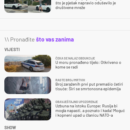
što je pješak napravio oduševilo je
društvene mreže
\\ Pronađite
što vas zanima
VIJESTI
ČEKA SE NALAZ OBDUKCIJE
U moru pronađeno tijelo: Otkriveno o
kome se radi
RASTE BROJ MRTVIH
Broj zaraženih prvi put premašio četiri
tisuće: Širi se smrtonosna epidemija
OBAVJEŠTAJNO UPOZORENJE
Uzbuna na istoku Europe: Rusija bi
mogla napasti, a poznato i kada! Moguć
i kopneni upad u članicu NATO-a
SHOW