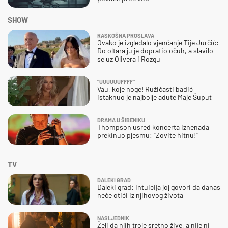
SHOW
RASKOŠNA PROSLAVA
Ovako je izgledalo vjenčanje Tije Jurčić:
Do oltara ju je dopratio očuh, a slavilo
se uz Olivera i Rozgu
"UUUUUUFFFF"
Vau, koje noge! Ružičasti badić
istaknuo je najbolje adute Maje Šuput
DRAMA U ŠIBENIKU
Thompson usred koncerta iznenada
prekinuo pjesmu: "Zovite hitnu!"
TV
DALEKI GRAD
Daleki grad: Intuicija joj govori da danas
neće otići iz njihovog života
NASLJEDNIK
Želi da njih troje sretno žive, a nije ni