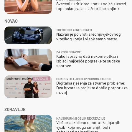
Svećenik kritizirao kratku odjeću usred
toplinskog vala, slažete li se s njim?
NOVAC
TREĆI UNIKATNI BUGATTI
Nazvan je po vrsti srednjovjekovnog
viteškog konja i visok samo metar
ZA POSLODAVCE
Kako ispravno dati nekome otkaz i
izbjeći najčešće pogreške te sudske
sporove
POKROVITELJ PHILIP MORRIS ZAGREB
Digitalna rješenja za stvarne probleme:
Dva hrvatska projekta dobila potporu za
razvoj
ZDRAVLJE
NAJSIGURNIJI OBLIK REKREACIJE
Vježbe za koljeno u moru: 5 sigurnih
vježbi koje mogu smanjiti bol i
poboljšati pokretljivost