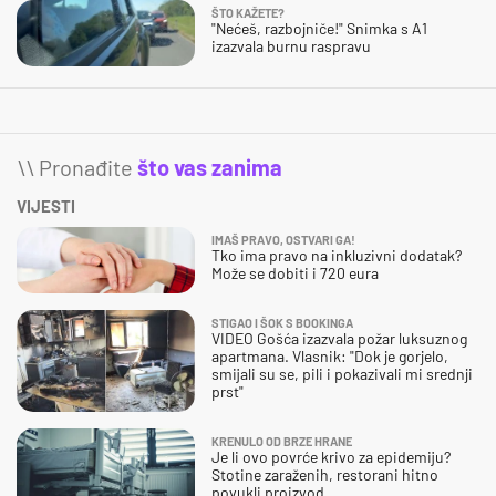
ŠTO KAŽETE?
"Nećeš, razbojniče!" Snimka s A1
izazvala burnu raspravu
\\ Pronađite
što vas zanima
VIJESTI
IMAŠ PRAVO, OSTVARI GA!
Tko ima pravo na inkluzivni dodatak?
Može se dobiti i 720 eura
STIGAO I ŠOK S BOOKINGA
VIDEO Gošća izazvala požar luksuznog
apartmana. Vlasnik: "Dok je gorjelo,
smijali su se, pili i pokazivali mi srednji
prst"
KRENULO OD BRZE HRANE
Je li ovo povrće krivo za epidemiju?
Stotine zaraženih, restorani hitno
povukli proizvod