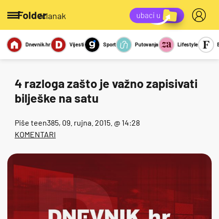
/članak
Dnevnik.hr
Vijesti
Sport
Putovanja
Lifestyle
Viralno
Miks
Kviz
Report
Sexy
4 razloga zašto je važno zapisivati
bilješke na satu
Piše
teen385
, 09. rujna. 2015. @ 14:28
KOMENTARI