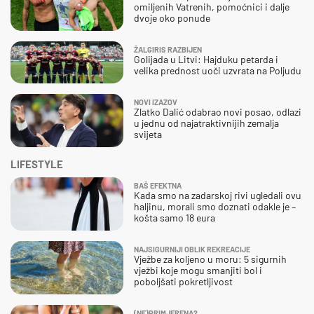
omiljenih Vatrenih, pomoćnici i dalje
dvoje oko ponude
ŽALGIRIS RAZBIJEN
Golijada u Litvi: Hajduku petarda i
velika prednost uoči uzvrata na Poljudu
NOVI IZAZOV
Zlatko Dalić odabrao novi posao, odlazi
u jednu od najatraktivnijih zemalja
svijeta
LIFESTYLE
BAŠ EFEKTNA
Kada smo na zadarskoj rivi ugledali ovu
haljinu, morali smo doznati odakle je –
košta samo 18 eura
NAJSIGURNIJI OBLIK REKREACIJE
Vježbe za koljeno u moru: 5 sigurnih
vježbi koje mogu smanjiti bol i
poboljšati pokretljivost
(NE)PRIMJERENA?