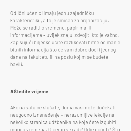
Odlični učenici imaju jednu zajedničku
karakteristiku, a to je smisao za organizaciju.
Može se raditi o vremenu, papirima ili
informacijama – uvijek znaju izdvojiti što je važno.
Zapisujući bilješke učite razlikovati bitne od manje
bitnih informacija što će vam dobro doći i jednog
dana na fakultetu ili na poslu kojim se budete
bavili.
#Štedite vrijeme
Ako na satu ne slušate, doma vas može dočekati
neugodno iznenađenje – nerazumljive lekcije na
nekoliko stranica udžbenika na koje ćete izgubiti
mnogo vremena. O čemu se radi? Gdje početi? Što