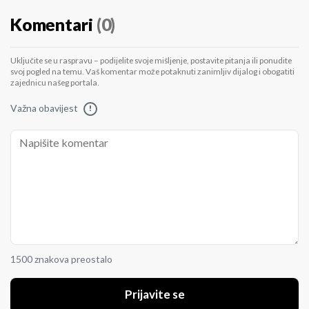
Komentari
(0)
Uključite se u raspravu – podijelite svoje mišljenje, postavite pitanja ili ponudite
svoj pogled na temu. Vaš komentar može potaknuti zanimljiv dijalog i obogatiti
zajednicu našeg portala.
Važna obavijest
!
1500 znakova preostalo
Prijavite se