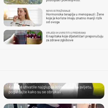
NOVO ISTRAŽIVANJE
Hormonska terapija u menopauzi: Žene
koje je koriste imaju znatno manji rizik
od ovoga
VRIJEDI IH UVRSTITI U PREHRANU
6 napitaka koje dijetetičari preporučuju
za zdrave zglobove
NIJE LAKO BITI LOPOV
Kamere uhvatile najgluplje kriminalce na svijetu,
pogledajte kako su se obrukali
JAO...