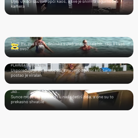
Uljez u kući izazvao opći kaos, a sve je snimila sigurnosna
kamera
LOL
"Je li živ, zna li se?": Snimka s Jadrana postala hit, radi li i vaš
muž ovo?
PLAVUŠA S FAKULTETA
Uspoređuju je s Elle Woods, a njezin odgovor kritičarima
postao je viralan
JAO...
Sunce može biti opasno i u naša četiri zida, a one su to
prekasno shvatile