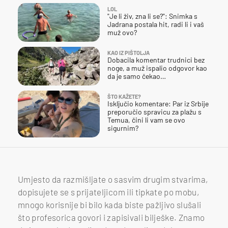
LOL
"Je li živ, zna li se?": Snimka s
Jadrana postala hit, radi li i vaš
muž ovo?
KAO IZ PIŠTOLJA
Dobacila komentar trudnici bez
noge, a muž ispalio odgovor kao
da je samo čekao…
ŠTO KAŽETE?
Isključio komentare: Par iz Srbije
preporučio spravicu za plažu s
Temua, čini li vam se ovo
sigurnim?
Umjesto da razmišljate o sasvim drugim stvarima,
dopisujete se s prijateljicom ili tipkate po mobu,
mnogo korisnije bi bilo kada biste pažljivo slušali
što profesorica govori i zapisivali bilješke. Znamo