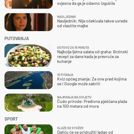
svjesna da ga je odavno izgubila
NASLJEDNIK
Nasljednik: Nije očekivala takve uvrede
od vlastite majke
PUTOVANJA
GOTOVO ZA 15 MINUTA
Najbolja ljetna salata od graha: Brzinski
recept za dane kada je prevruće za
kuhanje
15 PITANJA
Kviz općeg znanja: Za one pred kojima
se i Google može sakriti
NAJMANJA NA SVIJETU
Čudo prirode: Predivna pješčana plaža
na 100 metara od mora
SPORT
SLAŽE SE STOŽER
Daliću će se pridružiti jedan od