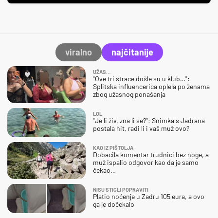
viralno
najčitanije
UŽAS…
"Ove tri štrace došle su u klub…":
Splitska influencerica oplela po ženama
zbog užasnog ponašanja
LOL
"Je li živ, zna li se?": Snimka s Jadrana
postala hit, radi li i vaš muž ovo?
KAO IZ PIŠTOLJA
Dobacila komentar trudnici bez noge, a
muž ispalio odgovor kao da je samo
čekao…
NISU STIGLI POPRAVITI
Platio noćenje u Zadru 105 eura, a ovo
ga je dočekalo