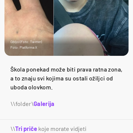
Ožiljci (Foto: Twitter)
Foto: Platforma X
Škola ponekad može biti prava ratna zona,
a to znaju svi kojima su ostali ožiljci od
uboda olovkom.
Galerija
11
\\
Tri priče
koje morate vidjeti