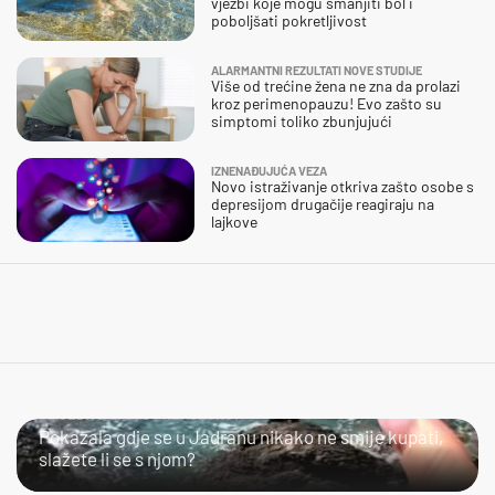
vježbi koje mogu smanjiti bol i
poboljšati pokretljivost
ALARMANTNI REZULTATI NOVE STUDIJE
Više od trećine žena ne zna da prolazi
kroz perimenopauzu! Evo zašto su
simptomi toliko zbunjujući
IZNENAĐUJUĆA VEZA
Novo istraživanje otkriva zašto osobe s
depresijom drugačije reagiraju na
lajkove
SLIJEDITE LI OVU PREPORUKU?
Pokazala gdje se u Jadranu nikako ne smije kupati,
slažete li se s njom?