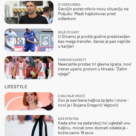
IZ VEDRA NEBA
Garcijin potez otkrio novu situaciju na
Poljudu: Mladi hajdukovac pred
odlaskom
GDJE ĆE SAD?
U Dinamu je prošle godine predstavljen
kao mega transfer, danas je pao najniže
u karijeri
PONOVNI SUSRET?
Newcastle prodao tri glavna igrača, novi
trener uperio prstom u Hrvata: "Želim
njega!"
LIFESTYLE
U NOJ NIJE VRUĆE
Ovo je savršena haljina za ljeto i more -
nosi je i Bojana Gregorić Vejzović
BAŠ EFEKTNA
Kada smo na zadarskoj rivi ugledali ovu
haljinu, morali smo doznati odakle je –
košta samo 18 eura