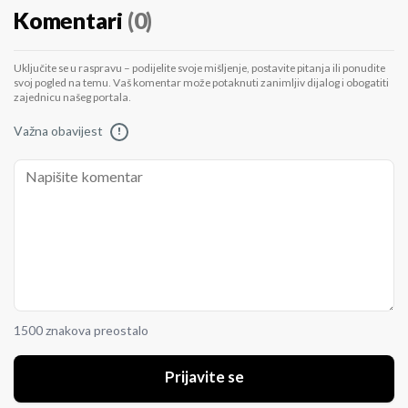
Komentari
(0)
Uključite se u raspravu – podijelite svoje mišljenje, postavite pitanja ili ponudite
svoj pogled na temu. Vaš komentar može potaknuti zanimljiv dijalog i obogatiti
zajednicu našeg portala.
Važna obavijest
!
1500 znakova preostalo
Prijavite se