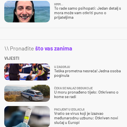
HMM…
To rade samo psihopati: Jedan detalj s
mora može vam otkriti puno o
prijateljima
\\ Pronađite
što vas zanima
VIJESTI
U ZAGORJU
Teška prometna nesreća! Jedna osoba
poginula
ČEKA SE NALAZ OBDUKCIJE
U moru pronađeno tijelo: Otkriveno o
kome se radi
PACIJENT U IZOLACIJI
Vratio se virus koji je izazvao
međunarodnu uzbunu: Otkriven novi
slučaj u Europi