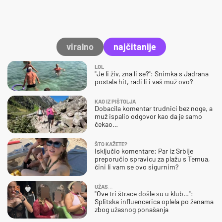
viralno
najčitanije
LOL
"Je li živ, zna li se?": Snimka s Jadrana
postala hit, radi li i vaš muž ovo?
KAO IZ PIŠTOLJA
Dobacila komentar trudnici bez noge, a
muž ispalio odgovor kao da je samo
čekao…
ŠTO KAŽETE?
Isključio komentare: Par iz Srbije
preporučio spravicu za plažu s Temua,
čini li vam se ovo sigurnim?
UŽAS…
"Ove tri štrace došle su u klub…":
Splitska influencerica oplela po ženama
zbog užasnog ponašanja