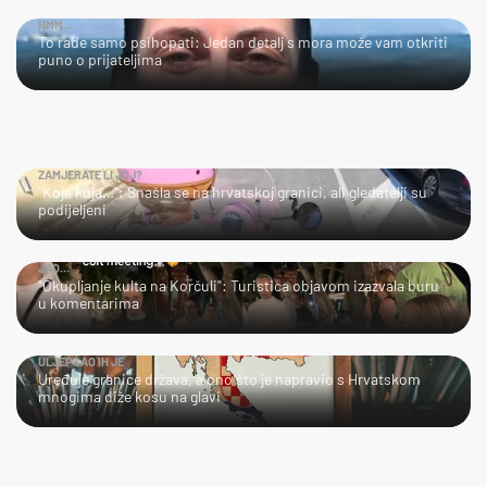
HMM…
To rade samo psihopati: Jedan detalj s mora može vam otkriti
puno o prijateljima
ZAMJERATE LI JOJ?
"Koja kuja…": Snašla se na hrvatskoj granici, ali gledatelji su
podijeljeni
JAO…
"Okupljanje kulta na Korčuli": Turistica objavom izazvala buru
u komentarima
ULJEPŠAO IH JE
Uređuje granice država, a ono što je napravio s Hrvatskom
mnogima diže kosu na glavi