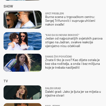
SHOW
OPET PROBLEMI
Burne scene u trgovačkom centru:
Sergej Trifunović i supruga uhićeni
nakon svađe!
"KAO DA SU NOVAK ĐOKOVIĆ"
Jedan od najpoznatijih svjetskih parova
stigao na Jadran, ovakve reakcije
vjerojatno nisu očekivali
DANAS ŽIVI POVUČENO
Znate li tko je ovo? Kao dijete ostala je
bez oba roditelja, a onda i bez milijuna
koje je trebala naslijediti
TV
DALEKI GRAD
Daleki grad: Jako je ljuta jer se miješa u
njezine stvari
NASLJEDNIK