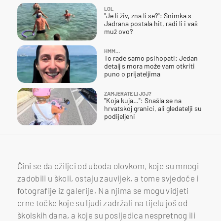
LOL
"Je li živ, zna li se?": Snimka s
Jadrana postala hit, radi li i vaš
muž ovo?
HMM…
To rade samo psihopati: Jedan
detalj s mora može vam otkriti
puno o prijateljima
ZAMJERATE LI JOJ?
"Koja kuja…": Snašla se na
hrvatskoj granici, ali gledatelji su
podijeljeni
Čini se da ožiljci od uboda olovkom, koje su mnogi
zadobili u školi, ostaju zauvijek, a tome svjedoče i
fotografije iz galerije. Na njima se mogu vidjeti
crne točke koje su ljudi zadržali na tijelu još od
školskih dana, a koje su posljedica nespretnog ili