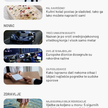
MA, SAVRŠENO!
Kultni kolač postao je sladoled, tako ga
lako možete napraviti sami
NOVAC
TREĆI UNIKATNI BUGATTI
Nazvan je po vrsti srednjovjekovnog
viteškog konja i visok samo metar
OVO JE 10 NAJBOLJIH
Europske dionice dosegnule su
rekordne razine
ZA POSLODAVCE
Kako ispravno dati nekome otkaz i
izbjeći najčešće pogreške te sudske
sporove
ZDRAVLJE
NAJSIGURNIJI OBLIK REKREACIJE
Vježbe za koljeno u moru: 5 sigurnih