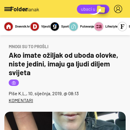
/članak
Dnevnik.hr
Vijesti
Sport
Putovanja
Lifestyle
Viralno
Miks
Kviz
Report
Sexy
MNOGI SU TO PROŠLI
Ako imate ožiljak od uboda olovke,
niste jedini, imaju ga ljudi diljem
svijeta
Piše
K.L.
, 10. siječnja. 2019. @ 08:13
KOMENTARI