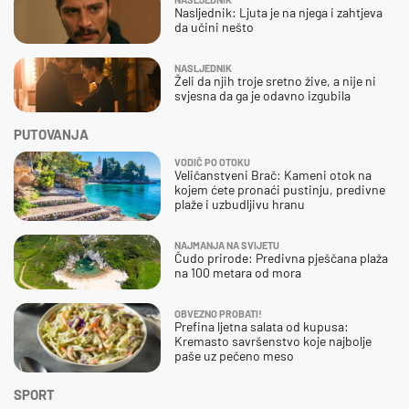
Nasljednik: Ljuta je na njega i zahtjeva
da učini nešto
NASLJEDNIK
Želi da njih troje sretno žive, a nije ni
svjesna da ga je odavno izgubila
PUTOVANJA
VODIČ PO OTOKU
Veličanstveni Brač: Kameni otok na
kojem ćete pronaći pustinju, predivne
plaže i uzbudljivu hranu
NAJMANJA NA SVIJETU
Čudo prirode: Predivna pješčana plaža
na 100 metara od mora
OBVEZNO PROBATI!
Prefina ljetna salata od kupusa:
Kremasto savršenstvo koje najbolje
paše uz pečeno meso
SPORT