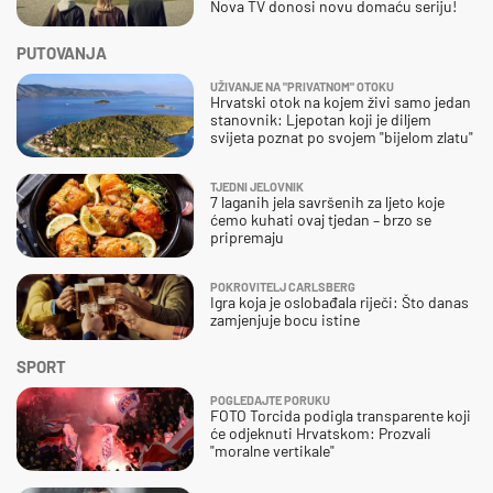
Nova TV donosi novu domaću seriju!
PUTOVANJA
UŽIVANJE NA "PRIVATNOM" OTOKU
Hrvatski otok na kojem živi samo jedan
stanovnik: Ljepotan koji je diljem
svijeta poznat po svojem "bijelom zlatu"
TJEDNI JELOVNIK
7 laganih jela savršenih za ljeto koje
ćemo kuhati ovaj tjedan – brzo se
pripremaju
POKROVITELJ CARLSBERG
Igra koja je oslobađala riječi: Što danas
zamjenjuje bocu istine
SPORT
POGLEDAJTE PORUKU
FOTO Torcida podigla transparente koji
će odjeknuti Hrvatskom: Prozvali
"moralne vertikale"