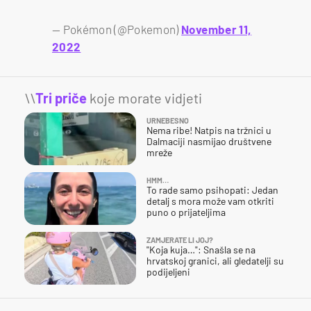
— Pokémon (@Pokemon)
November 11,
2022
\\
Tri priče
koje morate vidjeti
URNEBESNO
Nema ribe! Natpis na tržnici u
Dalmaciji nasmijao društvene
mreže
HMM…
To rade samo psihopati: Jedan
detalj s mora može vam otkriti
puno o prijateljima
ZAMJERATE LI JOJ?
"Koja kuja…": Snašla se na
hrvatskoj granici, ali gledatelji su
podijeljeni