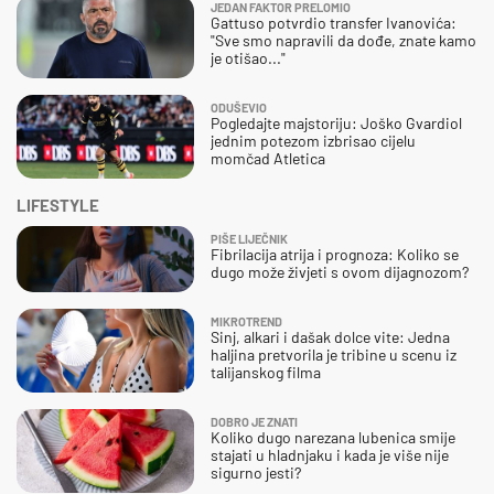
JEDAN FAKTOR PRELOMIO
Gattuso potvrdio transfer Ivanovića:
"Sve smo napravili da dođe, znate kamo
je otišao..."
ODUŠEVIO
Pogledajte majstoriju: Joško Gvardiol
jednim potezom izbrisao cijelu
momčad Atletica
LIFESTYLE
PIŠE LIJEČNIK
Fibrilacija atrija i prognoza: Koliko se
dugo može živjeti s ovom dijagnozom?
MIKROTREND
Sinj, alkari i dašak dolce vite: Jedna
haljina pretvorila je tribine u scenu iz
talijanskog filma
DOBRO JE ZNATI
Koliko dugo narezana lubenica smije
stajati u hladnjaku i kada je više nije
sigurno jesti?