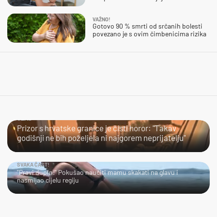
VAŽNO!
Gotovo 90 % smrti od srčanih bolesti
povezano je s ovim čimbenicima rizika
UŽAS…
Prizor s hrvatske granice je čisti horor: "Takav
godišnji ne bih poželjela ni najgorem neprijatelju"
SVAKA ČAST!
"Pravi dupin!" Pokušao naučiti mamu skakati na glavu i
nasmijao cijelu regiju