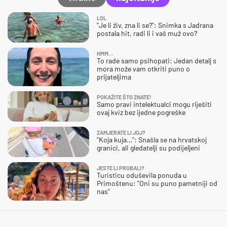
LOL
"Je li živ, zna li se?": Snimka s Jadrana
postala hit, radi li i vaš muž ovo?
HMM…
To rade samo psihopati: Jedan detalj s
mora može vam otkriti puno o
prijateljima
POKAŽITE ŠTO ZNATE!
Samo pravi intelektualci mogu riješiti
ovaj kviz bez ijedne pogreške
ZAMJERATE LI JOJ?
"Koja kuja…": Snašla se na hrvatskoj
granici, ali gledatelji su podijeljeni
JESTE LI PROBALI?
Turisticu oduševila ponuda u
Primoštenu: "Oni su puno pametniji od
nas"