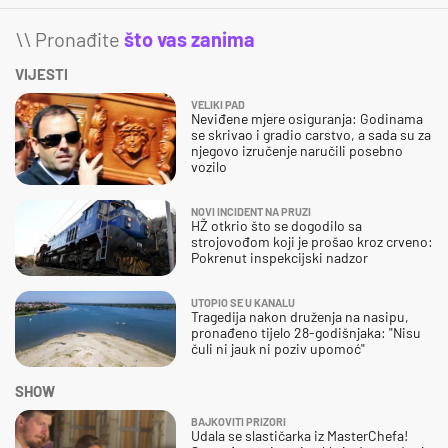
\\ Pronađite
što vas zanima
VIJESTI
VELIKI PAD
Neviđene mjere osiguranja: Godinama
se skrivao i gradio carstvo, a sada su za
njegovo izručenje naručili posebno
vozilo
NOVI INCIDENT NA PRUZI
HŽ otkrio što se dogodilo sa
strojovođom koji je prošao kroz crveno:
Pokrenut inspekcijski nadzor
UTOPIO SE U KANALU
Tragedija nakon druženja na nasipu,
pronađeno tijelo 28-godišnjaka: "Nisu
čuli ni jauk ni poziv upomoć"
SHOW
BAJKOVITI PRIZORI
Udala se slastičarka iz MasterChefa!