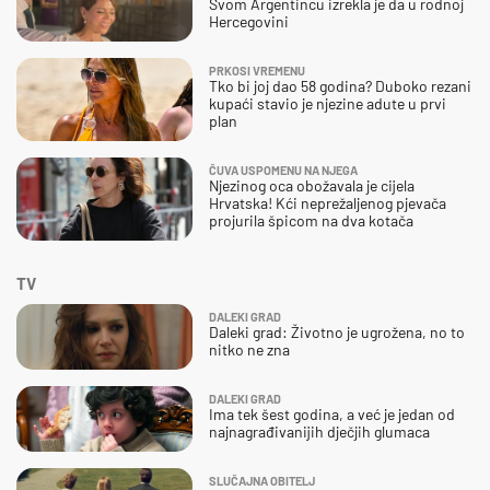
Svom Argentincu izrekla je da u rodnoj
Hercegovini
PRKOSI VREMENU
Tko bi joj dao 58 godina? Duboko rezani
kupaći stavio je njezine adute u prvi
plan
ČUVA USPOMENU NA NJEGA
Njezinog oca obožavala je cijela
Hrvatska! Kći neprežaljenog pjevača
projurila špicom na dva kotača
TV
DALEKI GRAD
Daleki grad: Životno je ugrožena, no to
nitko ne zna
DALEKI GRAD
Ima tek šest godina, a već je jedan od
najnagrađivanijih dječjih glumaca
SLUČAJNA OBITELJ