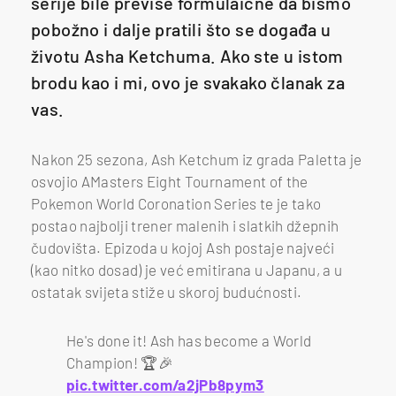
serije bile previše formulaične da bismo
pobožno i dalje pratili što se događa u
životu Asha Ketchuma. Ako ste u istom
brodu kao i mi, ovo je svakako članak za
vas.
Nakon 25 sezona, Ash Ketchum iz grada Paletta je
osvojio AMasters Eight Tournament of the
Pokemon World Coronation Series te je tako
postao najbolji trener malenih i slatkih džepnih
čudovišta. Epizoda u kojoj Ash postaje najveći
(kao nitko dosad) je već emitirana u Japanu, a u
ostatak svijeta stiže u skoroj budućnosti.
He's done it! Ash has become a World
Champion! 🏆🎉
pic.twitter.com/a2jPb8pym3