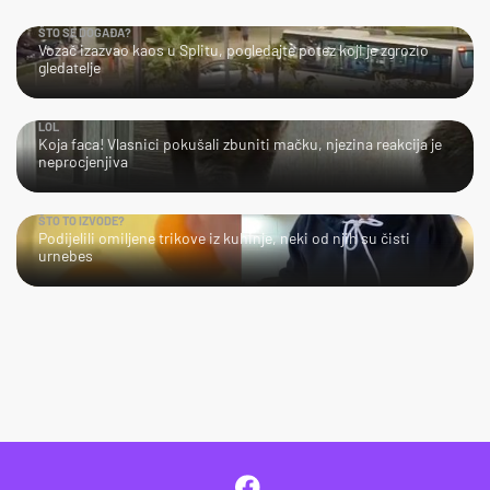
ŠTO SE DOGAĐA?
Vozač izazvao kaos u Splitu, pogledajte potez koji je zgrozio
gledatelje
LOL
Koja faca! Vlasnici pokušali zbuniti mačku, njezina reakcija je
neprocjenjiva
ŠTO TO IZVODE?
Podijelili omiljene trikove iz kuhinje, neki od njih su čisti
urnebes