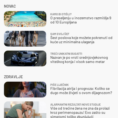
NOVAC
KAMO BI OTIŠLI?
O preseljenju u inozemstvo razmišlja 9
od 10 Europljana
SAM SVOJ ŠEF
Šest poslova koje možete pokrenuti od
kuće uz minimalna ulaganja
TREĆI UNIKATNI BUGATTI
Nazvan je po vrsti srednjovjekovnog
viteškog konja i visok samo metar
ZDRAVLJE
PIŠE LIJEČNIK
Fibrilacija atrija i prognoza: Koliko se
dugo može živjeti s ovom dijagnozom?
ALARMANTNI REZULTATI NOVE STUDIJE
Više od trećine žena ne zna da prolazi
kroz perimenopauzu! Evo zašto su
simptomi toliko zbunjujući