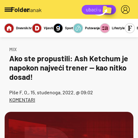
/članak
Dnevnik.hr
Vijesti
Sport
Putovanja
Lifestyle
Viralno
Miks
Kviz
Report
Sexy
MIX
Ako ste propustili: Ash Ketchum je
napokon najveći trener — kao nitko
dosad!
Piše
F. O.
, 15. studenoga. 2022. @ 09:02
KOMENTARI