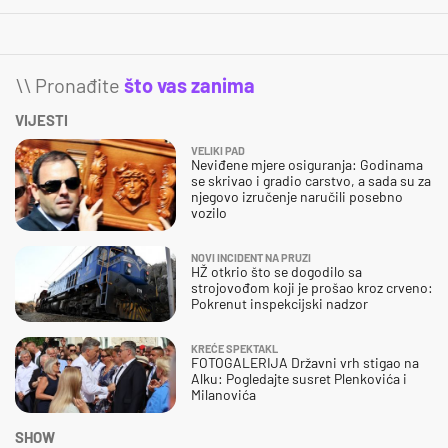
\\ Pronađite
što vas zanima
VIJESTI
VELIKI PAD
Neviđene mjere osiguranja: Godinama
se skrivao i gradio carstvo, a sada su za
njegovo izručenje naručili posebno
vozilo
NOVI INCIDENT NA PRUZI
HŽ otkrio što se dogodilo sa
strojovođom koji je prošao kroz crveno:
Pokrenut inspekcijski nadzor
KREĆE SPEKTAKL
FOTOGALERIJA Državni vrh stigao na
Alku: Pogledajte susret Plenkovića i
Milanovića
SHOW