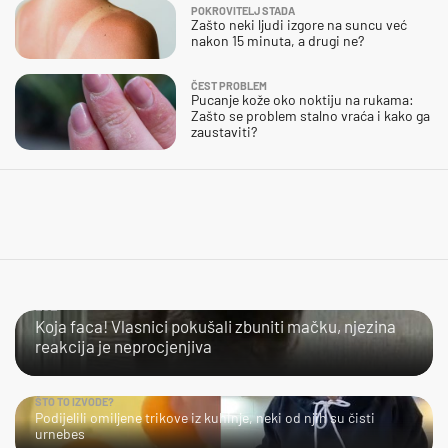
POKROVITELJ STADA
Zašto neki ljudi izgore na suncu već
nakon 15 minuta, a drugi ne?
ČEST PROBLEM
Pucanje kože oko noktiju na rukama:
Zašto se problem stalno vraća i kako ga
zaustaviti?
LOL
Koja faca! Vlasnici pokušali zbuniti mačku, njezina
reakcija je neprocjenjiva
ŠTO TO IZVODE?
Podijelili omiljene trikove iz kuhinje, neki od njih su čisti
urnebes