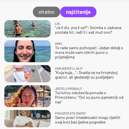
viralno
najčitanije
LOL
"Je li živ, zna li se?": Snimka s Jadrana
postala hit, radi li i vaš muž ovo?
HMM…
To rade samo psihopati: Jedan detalj s
mora može vam otkriti puno o
prijateljima
ZAMJERATE LI JOJ?
"Koja kuja…": Snašla se na hrvatskoj
granici, ali gledatelji su podijeljeni
JESTE LI PROBALI?
Turisticu oduševila ponuda u
Primoštenu: "Oni su puno pametniji od
nas"
POKAŽITE ŠTO ZNATE!
Samo pravi intelektualci mogu riješiti
ovaj kviz bez ijedne pogreške