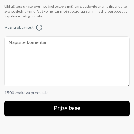
Uključite se u raspravu – podijelite svoje mišljenje, postavite pitanja ili ponudite
svoj pogled na temu. Vaš komentar može potaknuti zanimljiv dijalog i obogatiti
zajednicu našeg portala.
Važna obavijest
!
1500 znakova preostalo
Prijavite se