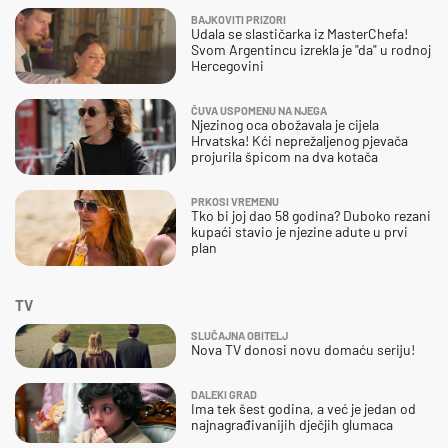
BAJKOVITI PRIZORI
Udala se slastičarka iz MasterChefa!
Svom Argentincu izrekla je "da" u rodnoj
Hercegovini
ČUVA USPOMENU NA NJEGA
Njezinog oca obožavala je cijela
Hrvatska! Kći neprežaljenog pjevača
projurila špicom na dva kotača
PRKOSI VREMENU
Tko bi joj dao 58 godina? Duboko rezani
kupaći stavio je njezine adute u prvi
plan
TV
SLUČAJNA OBITELJ
Nova TV donosi novu domaću seriju!
DALEKI GRAD
Ima tek šest godina, a već je jedan od
najnagrađivanijih dječjih glumaca