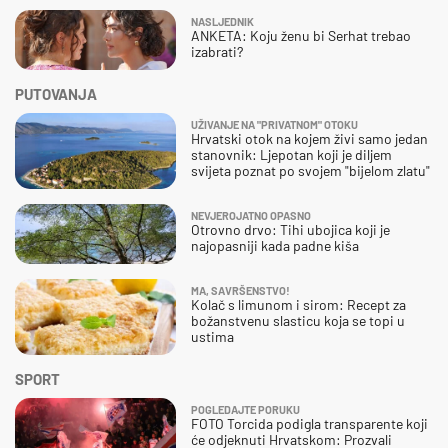
NASLJEDNIK
ANKETA: Koju ženu bi Serhat trebao
izabrati?
PUTOVANJA
UŽIVANJE NA "PRIVATNOM" OTOKU
Hrvatski otok na kojem živi samo jedan
stanovnik: Ljepotan koji je diljem
svijeta poznat po svojem "bijelom zlatu"
NEVJEROJATNO OPASNO
Otrovno drvo: Tihi ubojica koji je
najopasniji kada padne kiša
MA, SAVRŠENSTVO!
Kolač s limunom i sirom: Recept za
božanstvenu slasticu koja se topi u
ustima
SPORT
POGLEDAJTE PORUKU
FOTO Torcida podigla transparente koji
će odjeknuti Hrvatskom: Prozvali