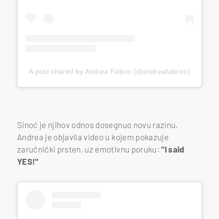
A post shared by Andrea Fabric (@andreafabricc)
Sinoć je njihov odnos dosegnuo novu razinu.
Andrea je objavila video u kojem pokazuje
zaručnički prsten, uz emotivnu poruku:
"I said
YES!"