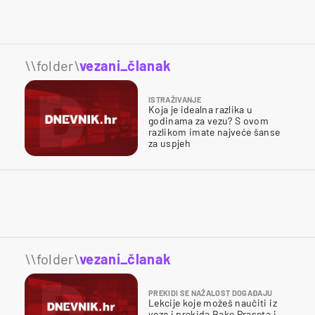
\\folder\
vezani_članak
ISTRAŽIVANJE
Koja je idealna razlika u
godinama za vezu? S ovom
razlikom imate najveće šanse
za uspjeh
\\folder\
vezani_članak
PREKIDI SE NAŽALOST DOGAĐAJU
Lekcije koje možeš naučiti iz
veze i prekida Bake Praseta i