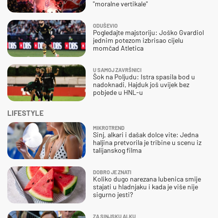
"moralne vertikale"
ODUŠEVIO
Pogledajte majstoriju: Joško Gvardiol
jednim potezom izbrisao cijelu
momčad Atletica
U SAMOJ ZAVRŠNICI
Šok na Poljudu: Istra spasila bod u
nadoknadi, Hajduk još uvijek bez
pobjede u HNL-u
LIFESTYLE
MIKROTREND
Sinj, alkari i dašak dolce vite: Jedna
haljina pretvorila je tribine u scenu iz
talijanskog filma
DOBRO JE ZNATI
Koliko dugo narezana lubenica smije
stajati u hladnjaku i kada je više nije
sigurno jesti?
ZA SINJSKU ALKU