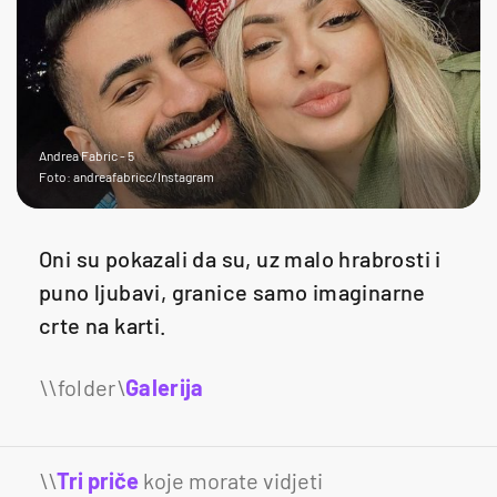
Andrea Fabric - 5
Foto: andreafabricc/Instagram
Oni su pokazali da su, uz malo hrabrosti i
puno ljubavi, granice samo imaginarne
crte na karti.
Galerija
4
\\
Tri priče
koje morate vidjeti