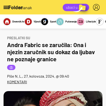
/članak
Dnevnik.hr
Vijesti
Sport
Putovanja
Lifestyle
Viralno
Miks
Kviz
Report
Sexy
PRESLATKI SU
Andra Fabric se zaručila: Ona i
njezin zaručnik su dokaz da ljubav
ne poznaje granice
Piše
N. L.
, 27. kolovoza. 2024. @ 09:40
KOMENTARI