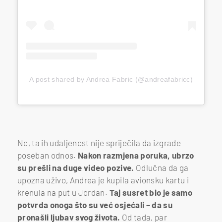
A post shared by Andrea Fabric (@andreafabricc)
No, ta ih udaljenost nije spriječila da izgrade
poseban odnos.
Nakon razmjena poruka, ubrzo
su prešli na duge video pozive.
Odlučna da ga
upozna uživo, Andrea je kupila avionsku kartu i
krenula na put u Jordan.
Taj susret bio je samo
potvrda onoga što su već osjećali – da su
pronašli ljubav svog života.
Od tada, par