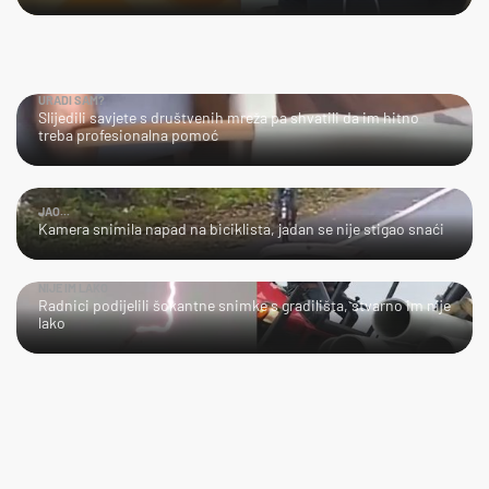
URADI SAM?
Slijedili savjete s društvenih mreža pa shvatili da im hitno
treba profesionalna pomoć
JAO...
Kamera snimila napad na biciklista, jadan se nije stigao snaći
NIJE IM LAKO
Radnici podijelili šokantne snimke s gradilišta, stvarno im nije
lako