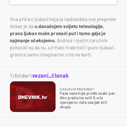
Ova priča o ljubavi koja je nadvladala sve prepreke
dokaz je da
u današnjem svijetu tehnologije,
prava ljubav može pronaći put i tamo gdje je
najmanje očekujemo.
Andrea i njezin zaručnik
pokazali su da su, uz malo hrabrosti i puno ljubavi,
granice samo imaginarne crte na karti.
\\folder\
vezani_članak
U KOJOJ SI FAZI SADA?
Faze veze koje prođe svaki par:
Ako preživite svih 5 vrlo
vjerojatno ćete zavijek biti
skupa