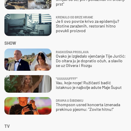
prst"
KRENULO OD BRZE HRANE
Je li ovo povrće krivo za epidemiju?
Stotine zaraženih, restorani hitno
povukli proizvod
SHOW
RASKOŠNA PROSLAVA
Ovako je izgledalo vjenčanje Tije Jurčić:
Do oltara ju je dopratio očuh, a slavilo
se uz Olivera i Rozgu
"UUUUUUFFFF"
Vau, koje noge! Ružičasti badić
istaknuo je najbolje adute Maje Šuput
DRAMA U ŠIBENIKU
Thompson usred koncerta iznenada
prekinuo pjesmu: "Zovite hitnu!"
TV