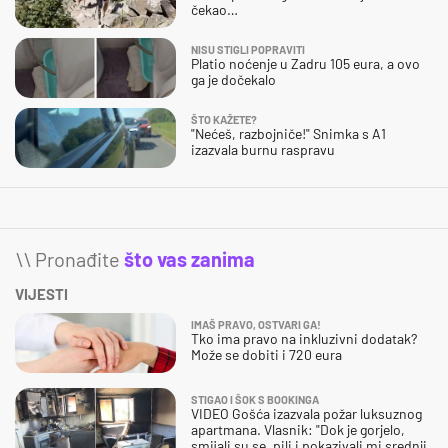
čekao…
NISU STIGLI POPRAVITI
Platio noćenje u Zadru 105 eura, a ovo
ga je dočekalo
ŠTO KAŽETE?
"Nećeš, razbojniče!" Snimka s A1
izazvala burnu raspravu
\\ Pronađite
što vas zanima
VIJESTI
IMAŠ PRAVO, OSTVARI GA!
Tko ima pravo na inkluzivni dodatak?
Može se dobiti i 720 eura
STIGAO I ŠOK S BOOKINGA
VIDEO Gošća izazvala požar luksuznog
apartmana. Vlasnik: "Dok je gorjelo,
smijali su se, pili i pokazivali mi srednji