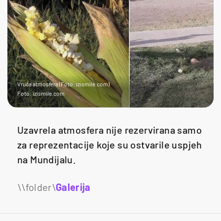
Vruća atmosfera (Foto: izismile.com)
Foto: izismile.com
Uzavrela atmosfera nije rezervirana samo
za reprezentacije koje su ostvarile uspjeh
na Mundijalu.
Galerija
17