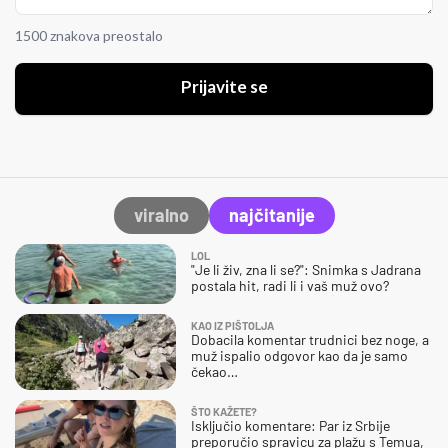
1500 znakova preostalo
Prijavite se
viralno
najčitanije
LOL
"Je li živ, zna li se?": Snimka s Jadrana
postala hit, radi li i vaš muž ovo?
KAO IZ PIŠTOLJA
Dobacila komentar trudnici bez noge, a
muž ispalio odgovor kao da je samo
čekao…
ŠTO KAŽETE?
Isključio komentare: Par iz Srbije
preporučio spravicu za plažu s Temua,