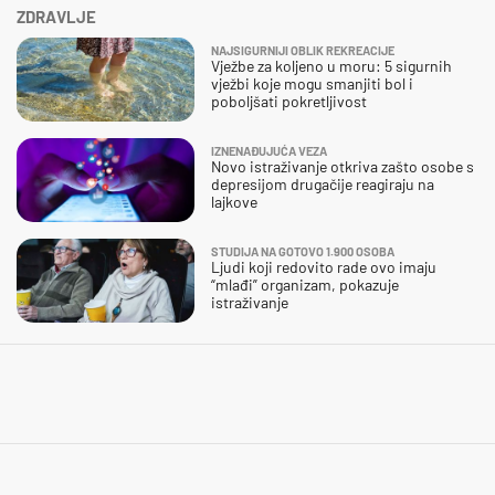
ZDRAVLJE
NAJSIGURNIJI OBLIK REKREACIJE
Vježbe za koljeno u moru: 5 sigurnih
vježbi koje mogu smanjiti bol i
poboljšati pokretljivost
IZNENAĐUJUĆA VEZA
Novo istraživanje otkriva zašto osobe s
depresijom drugačije reagiraju na
lajkove
STUDIJA NA GOTOVO 1.900 OSOBA
Ljudi koji redovito rade ovo imaju
“mlađi” organizam, pokazuje
istraživanje
KAKVA SNALAŽLJIVOST!