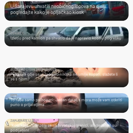
U Sarajevu uhvatili neobičnog lopova na djelu,
pogledajte kako je opljačkao kiosk
ČOVJEČE...
Izletio pred kamion pa shvatio da je napravio kobnu pogrešku
SLIJEDITE LI OVU PREPORUKU?
Pokazala gdje se u Jadranu nikako ne smije kupati, slažete li
se s njom?
HMM…
To rade samo psihopati: Jedan detalj s mora može vam otkriti
puno o prijateljima
ZAMJERATE LI JOJ?
"Koja kuja…": Snašla se na hrvatskoj granici, ali gledatelji su
podijeljeni