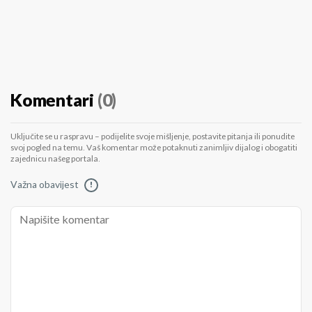
Komentari
(0)
Uključite se u raspravu – podijelite svoje mišljenje, postavite pitanja ili ponudite
svoj pogled na temu. Vaš komentar može potaknuti zanimljiv dijalog i obogatiti
zajednicu našeg portala.
Važna obavijest
!