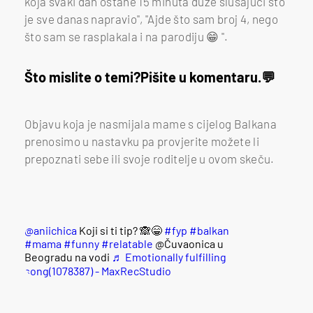
koja svaki dan ostane 15 minuta duže slušajući što
je sve danas napravio", "Ajde što sam broj 4, nego
što sam se rasplakala i na parodiju 😁 ".
Što mislite o temi?
Pišite u komentaru.
Objavu koja je nasmijala mame s cijelog Balkana
prenosimo u nastavku pa provjerite možete li
prepoznati sebe ili svoje roditelje u ovom skeču.
@aniichica
Koji si ti tip? 🙈😁
#fyp
#balkan
#mama
#funny
#relatable
@Čuvaonica u
Beogradu na vodi
♬ Emotionally fulfilling
song(1078387) - MaxRecStudio