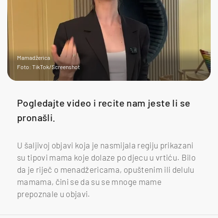
Mamadžerica
Foto: TikTok/Screenshot
Pogledajte video i recite nam jeste li se
pronašli.
U šaljivoj objavi koja je nasmijala regiju prikazani
su tipovi mama koje dolaze po djecu u vrtiću. Bilo
da je riječ o menadžericama, opuštenim ili delulu
mamama, čini se da su se mnoge mame
prepoznale u objavi.