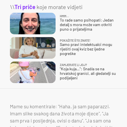
\\
Tri priče
koje morate vidjeti
HMM…
To rade samo psihopati: Jedan
detalj s mora može vam otkriti
puno o prijateljima
POKAŽITE ŠTO ZNATE!
Samo pravi intelektualci mogu
riješiti ovaj kviz bez ijedne
pogreške
ZAMJERATE LI JOJ?
"Koja kuja…": Snašla se na
hrvatskoj granici, ali gledatelji su
podijeljeni
Mame su komentirale: "Haha, ja sam paparazzi.
Imam slike svakog dana života moje djece", "Ja
sam prva i posljednja, ovisi o danu", "Ja sam ona