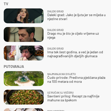
TV
DALEKI GRAD
Daleki grad: Jako je ljuta jer se miješa u
njezine stvari
DALEKI GRAD
Drago mu je što je cijelo vrijeme uz
njega
DALEKI GRAD
Ima tek šest godina, a već je jedan od
najnagrađivanijih dječjih glumaca
PUTOVANJA
NAJMANJA NA SVIJETU
Čudo prirode: Predivna pješčana plaža
na 100 metara od mora
UZ RUČAK ILI VEČERU
Savršeni prilog: Recept za najfinije
mahune sa špekom