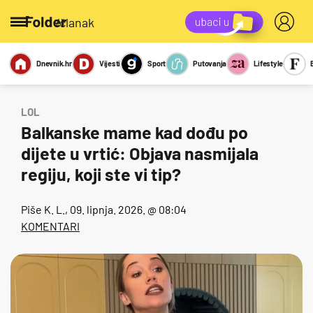
/članak
Dnevnik.hr
Vijesti
Sport
Putovanja
Lifestyle
Viralno
Miks
Kviz
Report
Sexy
LOL
Balkanske mame kad dođu po
dijete u vrtić: Objava nasmijala
regiju, koji ste vi tip?
Piše
K. L.
, 09. lipnja. 2026. @ 08:04
KOMENTARI