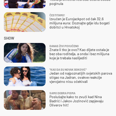
poginula
ČESTITAMO!
Izvučen je Eurojackpot od čak 32,6
milijuna eura: Doznajte gdje idu bogati
dobitci u Hrvatskoj
SHOW
DANAS ŽIVI POVUČENO
Znate li tko je ovo? Kao dijete ostala je
bez oba roditelja, a onda i bez milijuna
koje je trebala naslijediti
"KAO DA SU NOVAK ĐOKOVIĆ"
Jedan od najpoznatijih svjetskih parova
stigao na Jadran, ovakve reakcije
vjerojatno nisu očekivali
SAMO DOBRA PISMA
Poslušajte kako to zvuči kad Nina
Badrić i Jakov Jozinović zapjevaju
Oliverov hit!