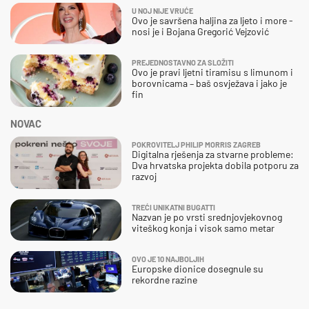
U NOJ NIJE VRUĆE
Ovo je savršena haljina za ljeto i more -
nosi je i Bojana Gregorić Vejzović
PREJEDNOSTAVNO ZA SLOŽITI
Ovo je pravi ljetni tiramisu s limunom i
borovnicama – baš osvježava i jako je
fin
NOVAC
POKROVITELJ PHILIP MORRIS ZAGREB
Digitalna rješenja za stvarne probleme:
Dva hrvatska projekta dobila potporu za
razvoj
TREĆI UNIKATNI BUGATTI
Nazvan je po vrsti srednjovjekovnog
viteškog konja i visok samo metar
OVO JE 10 NAJBOLJIH
Europske dionice dosegnule su
rekordne razine