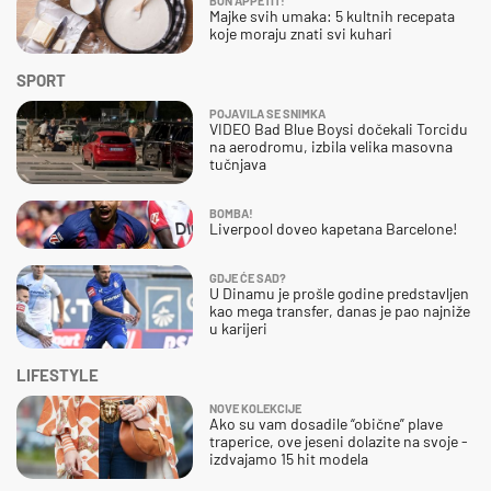
BON APPETIT!
Majke svih umaka: 5 kultnih recepata
koje moraju znati svi kuhari
SPORT
POJAVILA SE SNIMKA
VIDEO Bad Blue Boysi dočekali Torcidu
na aerodromu, izbila velika masovna
tučnjava
BOMBA!
Liverpool doveo kapetana Barcelone!
GDJE ĆE SAD?
U Dinamu je prošle godine predstavljen
kao mega transfer, danas je pao najniže
u karijeri
LIFESTYLE
NOVE KOLEKCIJE
Ako su vam dosadile “obične” plave
traperice, ove jeseni dolazite na svoje -
izdvajamo 15 hit modela