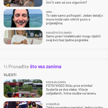
čini li vam se ovo sigurnim?
HMM…
To rade samo psihopati: Jedan detalj s
mora može vam otkriti puno o
prijateljima
POKAŽITE ŠTO ZNATE!
Samo pravi intelektualci mogu riješiti
ovaj kviz bez ijedne pogreške
\\ Pronađite
što vas zanima
VIJESTI
KOD BJELOVARA
FOTO/VIDEO Stižu prve snimke!
Sudarila se dva vlaka: Više je
ozlijeđenih, hitne službe na terenu
U ZAGORJU
Teška prometna nesreća! Jedna osoba