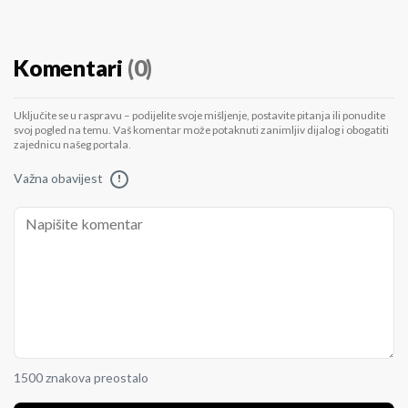
Komentari
(0)
Uključite se u raspravu – podijelite svoje mišljenje, postavite pitanja ili ponudite
svoj pogled na temu. Vaš komentar može potaknuti zanimljiv dijalog i obogatiti
zajednicu našeg portala.
Važna obavijest
!
1500 znakova preostalo