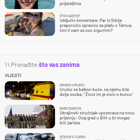
prijateljima
ŠTO KAŽETE?
Isključio komentare: Par iz Srbije
preporučio spravicu za plažu s Temua,
čini li vam se ovo sigurnim?
\\ Pronađite
što vas zanima
VIJESTI
DRAMA U RIJECI
Urušio se balkon kuće, na njemu bile
dvije osobe: "Život im je visio o koncu"
BURE BARUTA
Ukrajinski stručnjak upozorava na novu
prijetnju: Ovaj grad u BiH-u bi mogao
biti žarište
OČEVID U TIJEKU