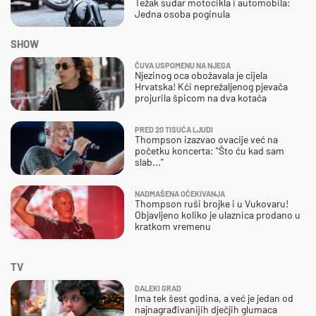
Težak sudar motocikla i automobila:
Jedna osoba poginula
SHOW
ČUVA USPOMENU NA NJEGA
Njezinog oca obožavala je cijela
Hrvatska! Kći neprežaljenog pjevača
projurila špicom na dva kotača
PRED 20 TISUĆA LJUDI
Thompson izazvao ovacije već na
početku koncerta: "Što ću kad sam
slab..."
NADMAŠENA OČEKIVANJA
Thompson ruši brojke i u Vukovaru!
Objavljeno koliko je ulaznica prodano u
kratkom vremenu
TV
DALEKI GRAD
Ima tek šest godina, a već je jedan od
najnagrađivanijih dječjih glumaca