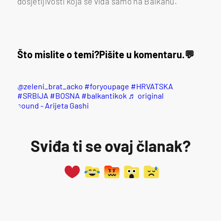
dosjetljivosti koja se viđa samo na Balkanu.
Što mislite o temi?
Pišite u komentaru.
@zeleni_brat_acko
#foryoupage
#HRVATSKA
#SRBIJA
#BOSNA
#balkantikok
♬ original
sound - Arijeta Gashi
Sviđa ti se ovaj članak?