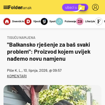
/članak
Dnevnik.hr
Vijesti
Sport
Putovanja
Lifestyle
Viralno
Miks
Kviz
Report
Sexy
TISUĆU NAMJENA
"Balkansko rješenje za baš svaki
problem": Proizvod kojem uvijek
nađemo novu namjenu
Piše
K. L.
, 10. lipnja. 2026. @ 09:57
KOMENTARI