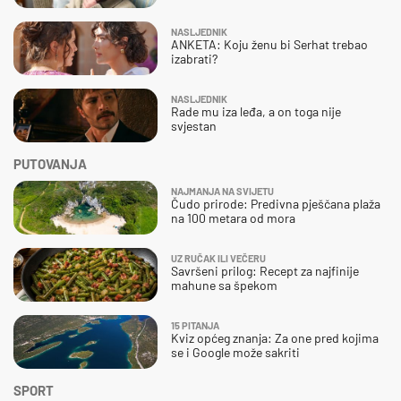
NASLJEDNIK
ANKETA: Koju ženu bi Serhat trebao
izabrati?
NASLJEDNIK
Rade mu iza leđa, a on toga nije
svjestan
PUTOVANJA
NAJMANJA NA SVIJETU
Čudo prirode: Predivna pješčana plaža
na 100 metara od mora
UZ RUČAK ILI VEČERU
Savršeni prilog: Recept za najfinije
mahune sa špekom
15 PITANJA
Kviz općeg znanja: Za one pred kojima
se i Google može sakriti
SPORT