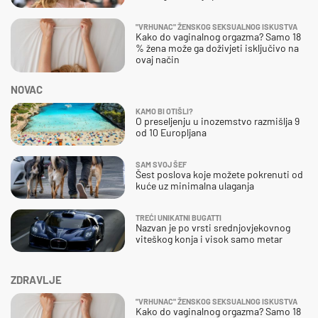
"VRHUNAC" ŽENSKOG SEKSUALNOG ISKUSTVA
Kako do vaginalnog orgazma? Samo 18
% žena može ga doživjeti isključivo na
ovaj način
NOVAC
KAMO BI OTIŠLI?
O preseljenju u inozemstvo razmišlja 9
od 10 Europljana
SAM SVOJ ŠEF
Šest poslova koje možete pokrenuti od
kuće uz minimalna ulaganja
TREĆI UNIKATNI BUGATTI
Nazvan je po vrsti srednjovjekovnog
viteškog konja i visok samo metar
ZDRAVLJE
"VRHUNAC" ŽENSKOG SEKSUALNOG ISKUSTVA
Kako do vaginalnog orgazma? Samo 18