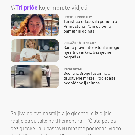
\\
Tri priče
koje morate vidjeti
JESTE LI PROBALI?
Turisticu oduševila ponuda u
Primoštenu: "Oni su puno
pametniji od nas"
POKAŽITE ŠTO ZNATE!
Samo pravi intelektualci mogu
riješiti ovaj kviz bez ijedne
pogreške
IMPRESIVNO!
Scena iz Srbije fascinirala
društvene mreže! Pogledajte
neobičnog ljubimca
Šaljiva objava nasmijala je gledatelje iz cijele
regije pa su tako neki komentirali: "Čista petica,
bez greške", a u nastavku možete pogledati video