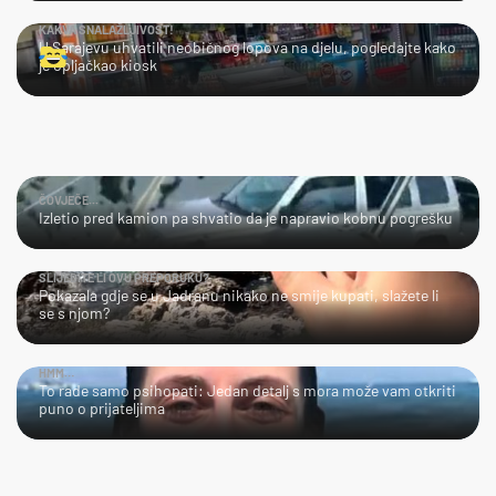
KAKVA SNALAŽLJIVOST!
U Sarajevu uhvatili neobičnog lopova na djelu, pogledajte kako
je opljačkao kiosk
ČOVJEČE...
Izletio pred kamion pa shvatio da je napravio kobnu pogrešku
SLIJEDITE LI OVU PREPORUKU?
Pokazala gdje se u Jadranu nikako ne smije kupati, slažete li
se s njom?
HMM…
To rade samo psihopati: Jedan detalj s mora može vam otkriti
puno o prijateljima