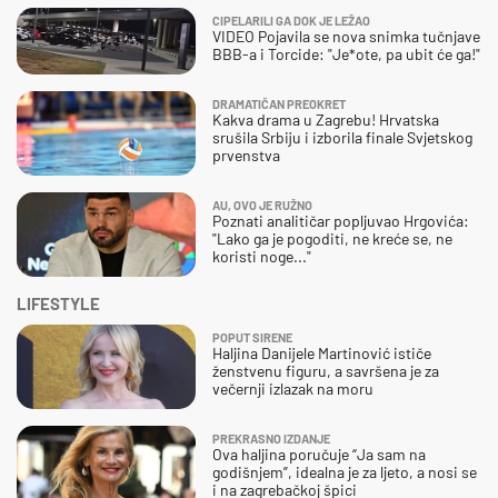
CIPELARILI GA DOK JE LEŽAO
VIDEO Pojavila se nova snimka tučnjave
BBB-a i Torcide: "Je*ote, pa ubit će ga!"
DRAMATIČAN PREOKRET
Kakva drama u Zagrebu! Hrvatska
srušila Srbiju i izborila finale Svjetskog
prvenstva
AU, OVO JE RUŽNO
Poznati analitičar popljuvao Hrgovića:
"Lako ga je pogoditi, ne kreće se, ne
koristi noge..."
LIFESTYLE
POPUT SIRENE
Haljina Danijele Martinović ističe
ženstvenu figuru, a savršena je za
večernji izlazak na moru
PREKRASNO IZDANJE
Ova haljina poručuje “Ja sam na
godišnjem”, idealna je za ljeto, a nosi se
i na zagrebačkoj špici