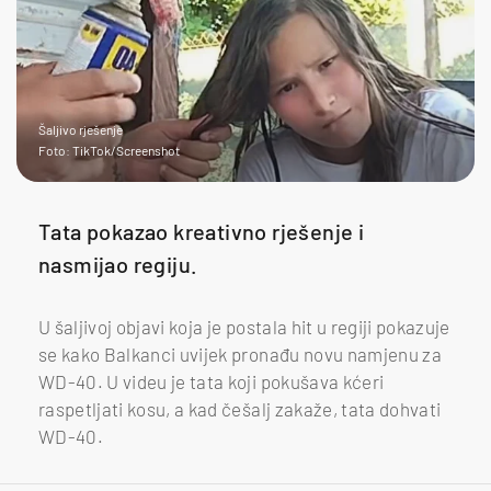
Šaljivo rješenje
Foto: TikTok/Screenshot
Tata pokazao kreativno rješenje i
nasmijao regiju.
U šaljivoj objavi koja je postala hit u regiji pokazuje
se kako Balkanci uvijek pronađu novu namjenu za
WD-40. U videu je tata koji pokušava kćeri
raspetljati kosu, a kad češalj zakaže, tata dohvati
WD-40.