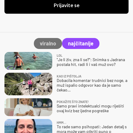
Prijavite se
viralno
najčitanije
LOL
"Je li živ, zna li se?": Snimka s Jadrana
postala hit, radi li i vaš muž ovo?
KAO IZ PIŠTOLJA
Dobacila komentar trudnici bez noge, a
muž ispalio odgovor kao da je samo
čekao…
POKAŽITE ŠTO ZNATE!
Samo pravi intelektualci mogu riješiti
ovaj kviz bez ijedne pogreške
HMM…
To rade samo psihopati: Jedan detalj s
mora može vam otkriti puno o