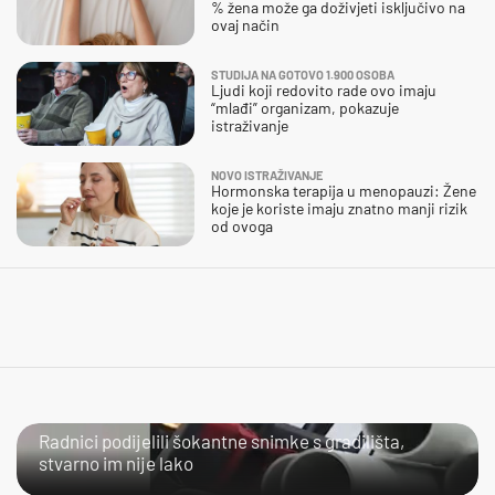
% žena može ga doživjeti isključivo na
ovaj način
STUDIJA NA GOTOVO 1.900 OSOBA
Ljudi koji redovito rade ovo imaju
“mlađi” organizam, pokazuje
istraživanje
NOVO ISTRAŽIVANJE
Hormonska terapija u menopauzi: Žene
koje je koriste imaju znatno manji rizik
od ovoga
NIJE IM LAKO
Radnici podijelili šokantne snimke s gradilišta,
stvarno im nije lako