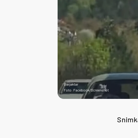
Barjaktar
Foto: Facebook/Screenshot
Snimka