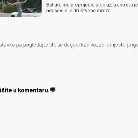
Bahato mu prepriječio prijelaz, a ono što j
oduševilo je društvene mreže
tavku pa pogledajte što se dogodi kad vozači umjesto prig
išite u komentaru.