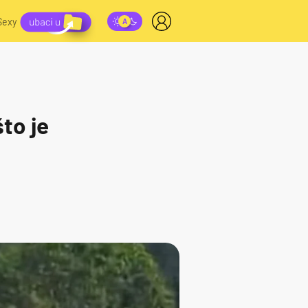
Sexy
to je