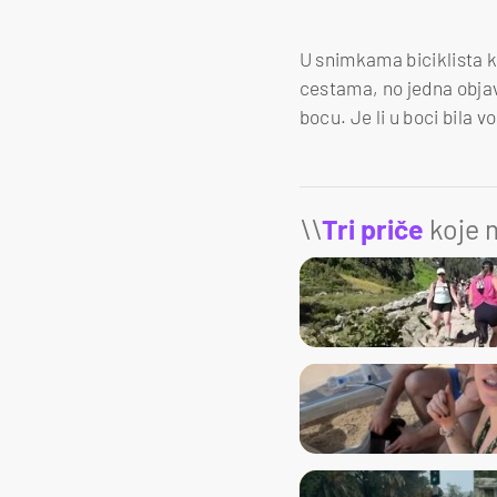
U snimkama biciklista k
cestama, no jedna objava
bocu. Je li u boci bila v
\\
Tri priče
koje m