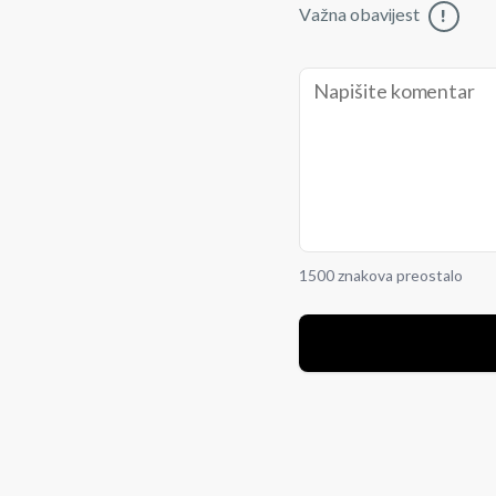
Važna obavijest
!
1500 znakova preostalo