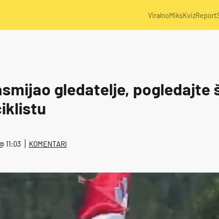
Viralno
Miks
Kviz
Report
smijao gledatelje, pogledajte š
iklistu
 @ 11:03
KOMENTARI