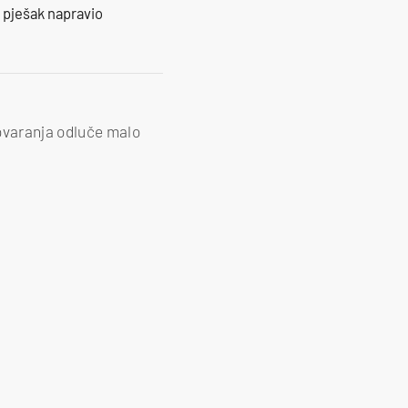
e pješak napravio
ovaranja odluče malo