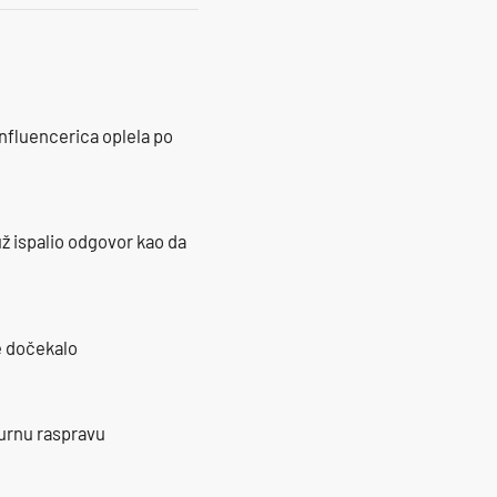
influencerica oplela po
ž ispalio odgovor kao da
je dočekalo
burnu raspravu