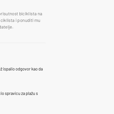
risutnost biciklista na
ciklista i ponuditi mu
datelje.
ž ispalio odgovor kao da
io spravicu za plažu s