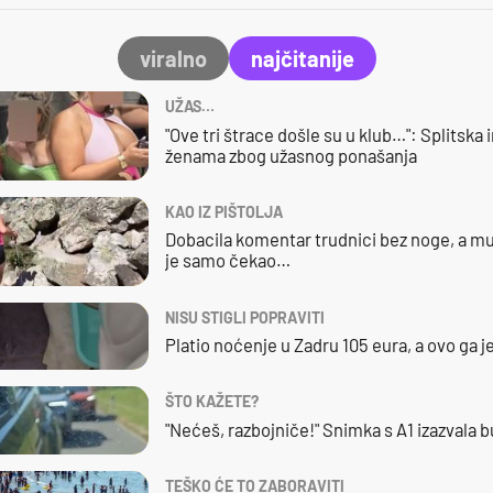
viralno
najčitanije
UŽAS…
"Ove tri štrace došle su u klub…": Splitska 
ženama zbog užasnog ponašanja
KAO IZ PIŠTOLJA
Dobacila komentar trudnici bez noge, a mu
je samo čekao…
NISU STIGLI POPRAVITI
Platio noćenje u Zadru 105 eura, a ovo ga 
ŠTO KAŽETE?
"Nećeš, razbojniče!" Snimka s A1 izazvala 
TEŠKO ĆE TO ZABORAVITI