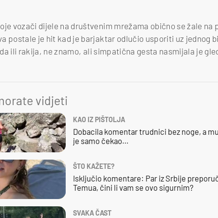
oje vozači dijele na društvenim mrežama obično se žale na p
 postale je hit kad je barjaktar odlučio usporiti uz jednog bi
oda ili rakija, ne znamo, ali simpatična gesta nasmijala je gle
orate vidjeti
KAO IZ PIŠTOLJA
Dobacila komentar trudnici bez noge, a mu
je samo čekao…
ŠTO KAŽETE?
Isključio komentare: Par iz Srbije preporuč
Temua, čini li vam se ovo sigurnim?
SVAKA ČAST