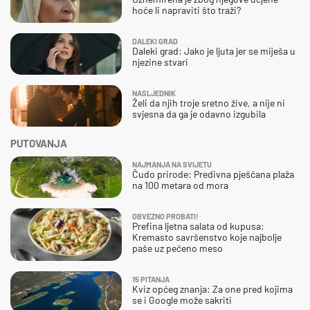
hoće li napraviti što traži?
DALEKI GRAD
Daleki grad: Jako je ljuta jer se miješa u
njezine stvari
NASLJEDNIK
Želi da njih troje sretno žive, a nije ni
svjesna da ga je odavno izgubila
PUTOVANJA
NAJMANJA NA SVIJETU
Čudo prirode: Predivna pješčana plaža
na 100 metara od mora
OBVEZNO PROBATI!
Prefina ljetna salata od kupusa:
Kremasto savršenstvo koje najbolje
paše uz pečeno meso
15 PITANJA
Kviz općeg znanja: Za one pred kojima
se i Google može sakriti