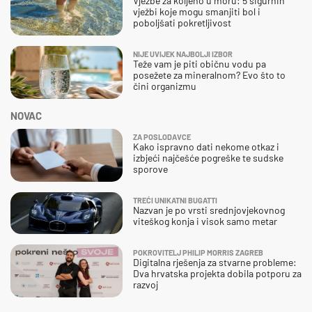
Vježbe za koljeno u moru: 5 sigurnih
vježbi koje mogu smanjiti bol i
poboljšati pokretljivost
NIJE UVIJEK NAJBOLJI IZBOR
Teže vam je piti običnu vodu pa
posežete za mineralnom? Evo što to
čini organizmu
NOVAC
ZA POSLODAVCE
Kako ispravno dati nekome otkaz i
izbjeći najčešće pogreške te sudske
sporove
TREĆI UNIKATNI BUGATTI
Nazvan je po vrsti srednjovjekovnog
viteškog konja i visok samo metar
POKROVITELJ PHILIP MORRIS ZAGREB
Digitalna rješenja za stvarne probleme:
Dva hrvatska projekta dobila potporu za
razvoj