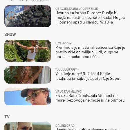
OBAVJEŠTAJNO UPOZORENJE
Uzbuna na istoku Europe: Rusija bi
mogla napasti, a poznato i kada! Moguć
i kopneni upad u članicu NATO-a
SHOW
U 27. GODINI
Preminula je mlada influencerica koju je
pratilo više od milijun ljudi, dugo se
borila s opakom bolešću
"UUUUUUFFFF"
Vau, koje noge! Ružičasti badić
istaknuo je najbolje adute Maje Šuput
VRLO ZANIMLJIVO!
Franka Batelić pokazala što nosi na
more, bez ovoga ne može ni na odmoru
TV
DALEKI GRAD
Uznemirena je zbog njegove ucjene -