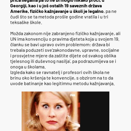
Georgiji, kao i u još ostalih 19 saveznih država
Amerike, fizičko kažnjavanje u školi je legalno
, pa ne
čudi što se ta metoda prošle godine vratila i u tri
teksaške škole.
Možda zakonom nije zabranjeno fizičko kažnjavanje, ali
UN ima konvenciju o pravima djeteta koja u svojem 19.
članku se bavi upravo ovim problemom: država bi
trebala poduzeti sve‘zakonodavne, upravne, socijalne
i prosvjetne mjere da zaštite dijete od svakog oblika
tjelesnog ili duševnog nasilja’, pa podrazumijeva se i
onoga u školama.
Izgleda kako se ravnatelj i profesori ovih škola ne
brinu oko kršenja te konvencije, s obzirom na to da
uvode batinanje kao legitimnu metodu kažnjavanja.