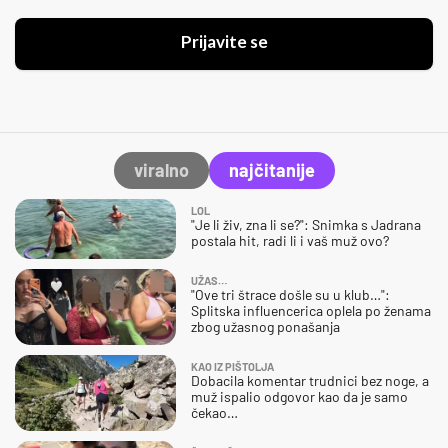
Prijavite se
viralno
najčitanije
LOL
"Je li živ, zna li se?": Snimka s Jadrana
postala hit, radi li i vaš muž ovo?
UŽAS…
"Ove tri štrace došle su u klub…":
Splitska influencerica oplela po ženama
zbog užasnog ponašanja
KAO IZ PIŠTOLJA
Dobacila komentar trudnici bez noge, a
muž ispalio odgovor kao da je samo
čekao…