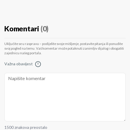
Komentari
(0)
Uključite se u raspravu – podijelite svoje mišljenje, postavite pitanja ili ponudite
svoj pogled na temu. Vaš komentar može potaknuti zanimljiv dijalog i obogatiti
zajednicu našeg portala.
Važna obavijest
!
1500 znakova preostalo