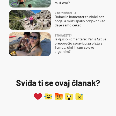
muž ovo?
KAO IZ PIŠTOLJA
Dobacila komentar trudnici bez
noge, a muž ispalio odgovor kao
da je samo čekao…
ŠTO KAŽETE?
Isključio komentare: Par iz Srbije
preporučio spravicu za plažu s
Temua, čini li vam se ovo
sigurnim?
Sviđa ti se ovaj članak?