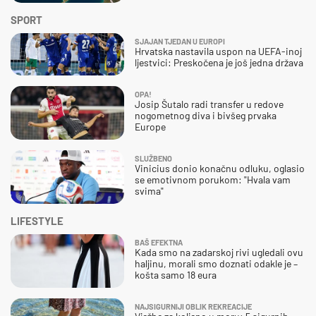
SPORT
SJAJAN TJEDAN U EUROPI
Hrvatska nastavila uspon na UEFA-inoj
ljestvici: Preskočena je još jedna država
OPA!
Josip Šutalo radi transfer u redove
nogometnog diva i bivšeg prvaka
Europe
SLUŽBENO
Vinicius donio konačnu odluku, oglasio
se emotivnom porukom: "Hvala vam
svima"
LIFESTYLE
BAŠ EFEKTNA
Kada smo na zadarskoj rivi ugledali ovu
haljinu, morali smo doznati odakle je –
košta samo 18 eura
NAJSIGURNIJI OBLIK REKREACIJE