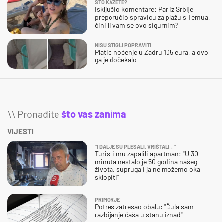
ŠTO KAŽETE?
Isključio komentare: Par iz Srbije
preporučio spravicu za plažu s Temua,
čini li vam se ovo sigurnim?
NISU STIGLI POPRAVITI
Platio noćenje u Zadru 105 eura, a ovo
ga je dočekalo
\\ Pronađite
što vas zanima
VIJESTI
"I DALJE SU PLESALI, VRIŠTALI..."
Turisti mu zapalili apartman: "U 30
minuta nestalo je 50 godina našeg
života, supruga i ja ne možemo oka
sklopiti"
PRIMORJE
Potres zatresao obalu: "Čula sam
razbijanje čaša u stanu iznad"