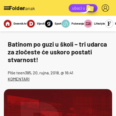
/članak
Dnevnik.hr
Vijesti
Sport
Putovanja
Lifestyle
Viralno
Miks
Kviz
Report
Sexy
Batinom po guzi u školi – tri udarca
za zločeste će uskoro postati
stvarnost!
Piše
teen385
, 20. rujna. 2018. @ 16:41
KOMENTARI