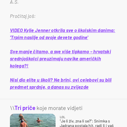
A.Š.
Pročitaj još:
VIDEO Kylie Jenner otkrila sve o školskim danima:
'Trpim nasilje od svoje devete godine'
Sve manje čitamo, a sve više tipkamo – hrvatski
srednjoškolci preuzimaju navike američkih
kolega?!
Nisi dio elite u školi? Ne brini, ovi celebovi su bili
predmet sprdnje, a danas su zvijezde
\\
Tri priče
koje morate vidjeti
LOL
"Je li živ, zna li se?": Snimka s
Jadrana postala hit, radi li i vaš