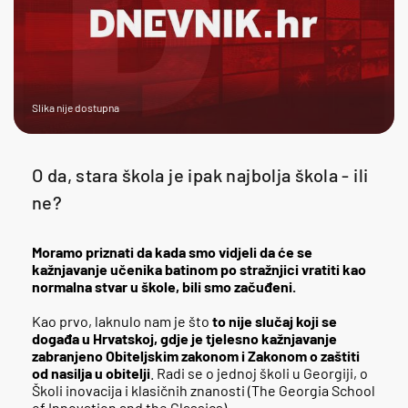
Slika nije dostupna
O da, stara škola je ipak najbolja škola - ili
ne?
Moramo priznati da kada smo vidjeli da će se
kažnjavanje učenika batinom po stražnjici vratiti kao
normalna stvar u škole, bili smo začuđeni.
Kao prvo, laknulo nam je što
to nije slučaj koji se
događa u Hrvatskoj, gdje je tjelesno kažnjavanje
zabranjeno Obiteljskim zakonom i Zakonom o zaštiti
od nasilja u obitelji
. Radi se o jednoj školi u Georgiji, o
Školi inovacija i klasičnih znanosti (The Georgia School
of Innovation and the Classics).