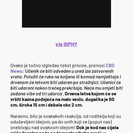
via GIPHY
Ovako je točno izgledao tekst privole, prenosi
CBS
News
: '
Učenik će biti odveden u ured iza zatvorenih
vrata. Položit će ruke na koljena ili komad namještaja i
drvenom će letvom biti udaren po stražnjici. Učenici će
biti udarani nakon trećeg prekršaja. Neće mu smjeti biti
zadana više od tri udarca
'.
Drvena letva kojom će se
vršiti kazna podsjeća na malo veslo, dugačka je 60
cm, široka 15 cm i debela oko 2 cm.
Naravno, bilo je svakakvih reakcija, od roditelja koji su
oduševljeni idejom, pa do onih koji se (poput nas)
snebivaju nad ovakvom idejom!
Dok je kod nas cijela
priča ilegalna pa to ne bi moglo nikako proći, u