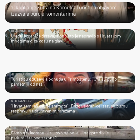
JAO…
"Okupljanje kulta na Korčuli": Turistica objavom
izazvala buru u komentarima
ULJEPŠAO IH JE
Uređuje granice država, a ono što je napravio s Hrvatskom
mnogima diže kosu na glavi
JESTE LI PROBALI?
Turisticu oduševila ponuda u Primoštenu: "Oni su puno
pametniji od nas"
ŠTO KAŽETE?
"Hrvat sam, ali ovo je sramota": Prizor s granice izazvao burnu
raspravu na društvenim mrežama
LOL
Samo na Jadranu: Je li ovo najbolje ili najgore divlje
parkiralište ove sezone?