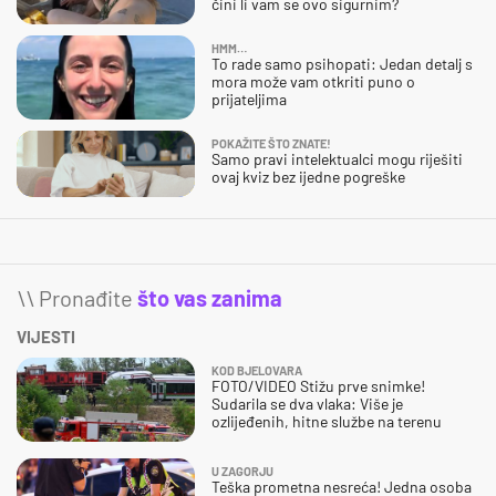
čini li vam se ovo sigurnim?
HMM…
To rade samo psihopati: Jedan detalj s
mora može vam otkriti puno o
prijateljima
POKAŽITE ŠTO ZNATE!
Samo pravi intelektualci mogu riješiti
ovaj kviz bez ijedne pogreške
\\ Pronađite
što vas zanima
VIJESTI
KOD BJELOVARA
FOTO/VIDEO Stižu prve snimke!
Sudarila se dva vlaka: Više je
ozlijeđenih, hitne službe na terenu
U ZAGORJU
Teška prometna nesreća! Jedna osoba