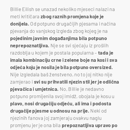
Billie Eilish se unazad nekoliko mjeseci nalazi na
meti kritičara
zbog raznih promjena koje je
donijela.
Od potpuno drugačijih pjesama i načina
pjevanja do vanjskog izgleda zbog kojeg je na
pojedinim javnim događanjima bila potpuno
neprepoznatljiva.
Nje se svi sjećaju iz prošlih
razdoblja u kojem je postala popularna –
tada je
imala kombinaciju crne i zelene boje na kosi i sva
odjeća koju je nosila je bila potpuno oversized.
Nije izgledala baš ženstveno, no to joj nitko nije
zamjerao i
svi su prihvatili njezin stil jer je odlična
pjevačica i umjetnica.
No, Billie je nedavno
potpuno promijenila svoj imidž, obojala je kosu u
plavo, nosi drugačiju odjeću, ali ima i podosta
drugačije pjesme u odnosu na prije.
Neki od
njezinih fanova joj zamjeraju ovakvu naglu
promjenu jer je ona bila
prepoznatljiva upravo po