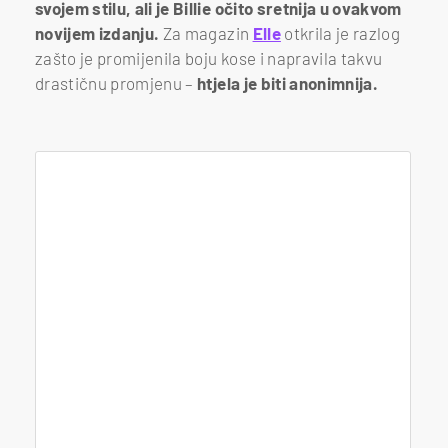
svojem stilu, ali je Billie očito sretnija u ovakvom
novijem izdanju.
Za magazin
Elle
otkrila je razlog
zašto je promijenila boju kose i napravila takvu
drastičnu promjenu –
htjela je biti anonimnija.