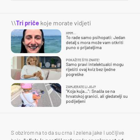
\\
Tri priče
koje morate vidjeti
HMM…
To rade samo psihopati: Jedan
detalj s mora može vam otkriti
puno o prijateljima
POKAŽITE ŠTO ZNATE!
Samo pravi intelektualci mogu
riješiti ovaj kviz bez ijedne
pogreške
ZAMJERATE LI JOJ?
"Koja kuja…": Snašla se na
hrvatskoj granici, ali gledatelji su
podijeljeni
S obzirom na to da su crna i zelena jake i uočljive