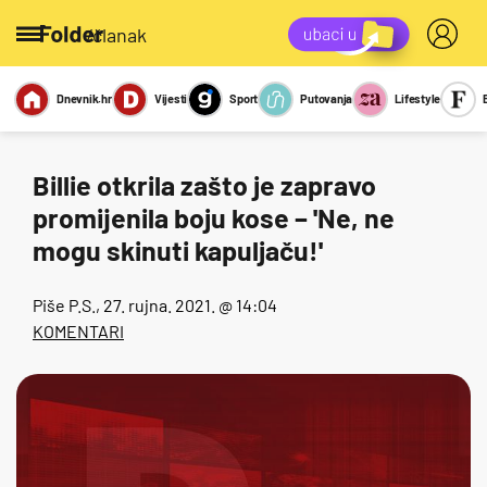
/članak
Dnevnik.hr
Vijesti
Sport
Putovanja
Lifestyle
Viralno
Miks
Kviz
Report
Sexy
Billie otkrila zašto je zapravo
promijenila boju kose – 'Ne, ne
mogu skinuti kapuljaču!'
Piše
P.S.
, 27. rujna. 2021. @ 14:04
KOMENTARI