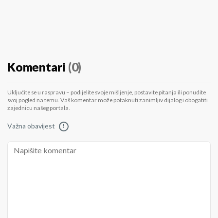
Komentari
(0)
Uključite se u raspravu – podijelite svoje mišljenje, postavite pitanja ili ponudite
svoj pogled na temu. Vaš komentar može potaknuti zanimljiv dijalog i obogatiti
zajednicu našeg portala.
Važna obavijest
!