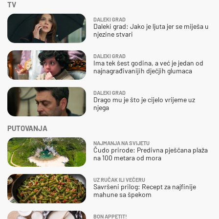
TV
DALEKI GRAD
Daleki grad: Jako je ljuta jer se miješa u
njezine stvari
DALEKI GRAD
Ima tek šest godina, a već je jedan od
najnagrađivanijih dječjih glumaca
DALEKI GRAD
Drago mu je što je cijelo vrijeme uz
njega
PUTOVANJA
NAJMANJA NA SVIJETU
Čudo prirode: Predivna pješčana plaža
na 100 metara od mora
UZ RUČAK ILI VEČERU
Savršeni prilog: Recept za najfinije
mahune sa špekom
BON APPETIT!