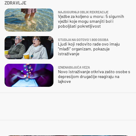
ZDRAVLJE
NAJSIGURNIJI OBLIK REKREACIJE
Vježbe za koljeno u moru: 5 sigurnih
vježbi koje mogu smanjiti bol i
poboljšati pokretljivost
STUDIJA NA GOTOVO 1.900 OSOBA
Ljudi koji redovito rade ovo imaju
“mlađi” organizam, pokazuje
istraživanje
IZNENAĐUJUĆA VEZA
Novo istraživanje otkriva zašto osobe s
depresijom drugačije reagiraju na
lajkove
KAKVA SNALAŽLJIVOST!