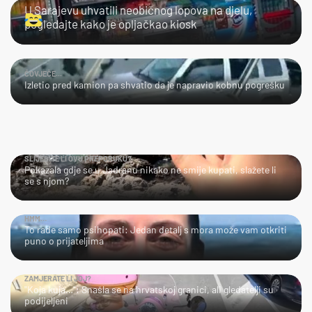
U Sarajevu uhvatili neobičnog lopova na djelu,
pogledajte kako je opljačkao kiosk
ČOVJEČE...
Izletio pred kamion pa shvatio da je napravio kobnu pogrešku
SLIJEDITE LI OVU PREPORUKU?
Pokazala gdje se u Jadranu nikako ne smije kupati, slažete li
se s njom?
HMM…
To rade samo psihopati: Jedan detalj s mora može vam otkriti
puno o prijateljima
ZAMJERATE LI JOJ?
"Koja kuja…": Snašla se na hrvatskoj granici, ali gledatelji su
podijeljeni