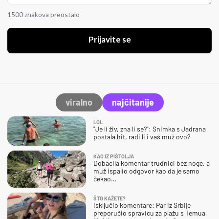
1500 znakova preostalo
Prijavite se
viralno
najčitanije
LOL
"Je li živ, zna li se?": Snimka s Jadrana
postala hit, radi li i vaš muž ovo?
KAO IZ PIŠTOLJA
Dobacila komentar trudnici bez noge, a
muž ispalio odgovor kao da je samo
čekao…
ŠTO KAŽETE?
Isključio komentare: Par iz Srbije
preporučio spravicu za plažu s Temua,