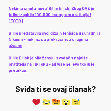
Nekima smeta 'nova' Billie Eilish: Zbog OVE je
fotke izgubila 100.000 Instagram pratitelja!
[FOTO]
Billie predstavila svoj dizajn tenisica u suradnji s
Nikeom – nekima su prekrasne, a drugima
užasne
Billie Eilish je bila ženski izvođač s najviše
pratitelja na TikToku – ali više ne, evo tko ju je
pretekao!
Sviđa ti se ovaj članak?