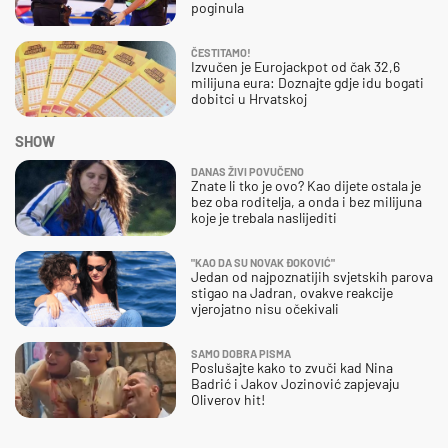
poginula
ČESTITAMO!
Izvučen je Eurojackpot od čak 32,6
milijuna eura: Doznajte gdje idu bogati
dobitci u Hrvatskoj
SHOW
DANAS ŽIVI POVUČENO
Znate li tko je ovo? Kao dijete ostala je
bez oba roditelja, a onda i bez milijuna
koje je trebala naslijediti
"KAO DA SU NOVAK ĐOKOVIĆ"
Jedan od najpoznatijih svjetskih parova
stigao na Jadran, ovakve reakcije
vjerojatno nisu očekivali
SAMO DOBRA PISMA
Poslušajte kako to zvuči kad Nina
Badrić i Jakov Jozinović zapjevaju
Oliverov hit!