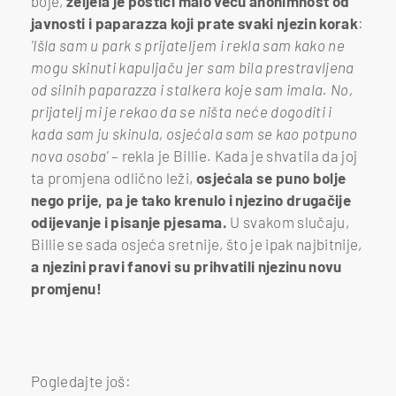
boje,
željela je postići malo veću anonimnost od
javnosti i paparazza koji prate svaki njezin korak
:
'Išla sam u park s prijateljem i rekla sam kako ne
mogu skinuti kapuljaču jer sam bila prestravljena
od silnih paparazza i stalkera koje sam imala. No,
prijatelj mi je rekao da se ništa neće dogoditi i
kada sam ju skinula, osjećala sam se kao potpuno
nova osoba'
– rekla je Billie. Kada je shvatila da joj
ta promjena odlično leži,
osjećala se puno bolje
nego prije, pa je tako krenulo i njezino drugačije
odijevanje i pisanje pjesama.
U svakom slučaju,
Billie se sada osjeća sretnije, što je ipak najbitnije,
a njezini pravi fanovi su prihvatili njezinu novu
promjenu!
Pogledajte još: