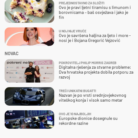
PREJEDNOSTAVNO ZA SLOŽITI
Ovo je pravi ljetni tiramisu s limunom i
borovnicama – baš osvježava i jako je
fin
U NOJ NIJE VRUĆE
Ovo je savršena haljina za ljeto i more -
nosi je i Bojana Gregorić Vejzović
NOVAC
POKROVITELJ PHILIP MORRIS ZAGREB
Digitalna rješenja za stvarne probleme:
Dva hrvatska projekta dobila potporu za
razvoj
TREĆI UNIKATNI BUGATTI
Nazvan je po vrsti srednjovjekovnog
viteškog konja i visok samo metar
OVO JE 10 NAJBOLJIH
Europske dionice dosegnule su
rekordne razine