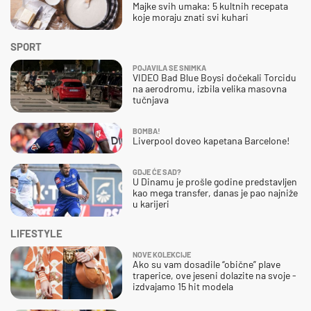
Majke svih umaka: 5 kultnih recepata
koje moraju znati svi kuhari
SPORT
POJAVILA SE SNIMKA
VIDEO Bad Blue Boysi dočekali Torcidu
na aerodromu, izbila velika masovna
tučnjava
BOMBA!
Liverpool doveo kapetana Barcelone!
GDJE ĆE SAD?
U Dinamu je prošle godine predstavljen
kao mega transfer, danas je pao najniže
u karijeri
LIFESTYLE
NOVE KOLEKCIJE
Ako su vam dosadile “obične” plave
traperice, ove jeseni dolazite na svoje -
izdvajamo 15 hit modela