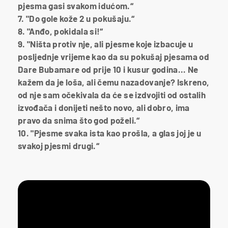
pjesma gasi svakom idućom.“
7. "Do gole kože 2 u pokušaju.“
8. "Anđo, pokidala si!“
9. "Ništa protiv nje, ali pjesme koje izbacuje u
posljednje vrijeme kao da su pokušaj pjesama od
Dare Bubamare od prije 10 i kusur godina... Ne
kažem da je loša, ali čemu nazadovanje? Iskreno,
od nje sam očekivala da će se izdvojiti od ostalih
izvođača i donijeti nešto novo, ali dobro, ima
pravo da snima što god poželi.“
10. "Pjesme svaka ista kao prošla, a glas joj je u
svakoj pjesmi drugi.“