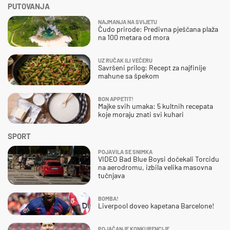
PUTOVANJA
NAJMANJA NA SVIJETU
Čudo prirode: Predivna pješčana plaža
na 100 metara od mora
UZ RUČAK ILI VEČERU
Savršeni prilog: Recept za najfinije
mahune sa špekom
BON APPETIT!
Majke svih umaka: 5 kultnih recepata
koje moraju znati svi kuhari
SPORT
POJAVILA SE SNIMKA
VIDEO Bad Blue Boysi dočekali Torcidu
na aerodromu, izbila velika masovna
tučnjava
BOMBA!
Liverpool doveo kapetana Barcelone!
POJAČANJE KONKURENCIJE