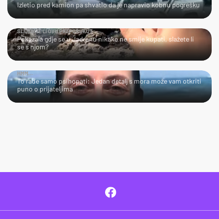
Izletio pred kamion pa shvatio da je napravio kobnu pogrešku
SLIJEDITE LI OVU PREPORUKU?
Pokazala gdje se u Jadranu nikako ne smije kupati, slažete li
se s njom?
HMM…
To rade samo psihopati: Jedan detalj s mora može vam otkriti
puno o prijateljima