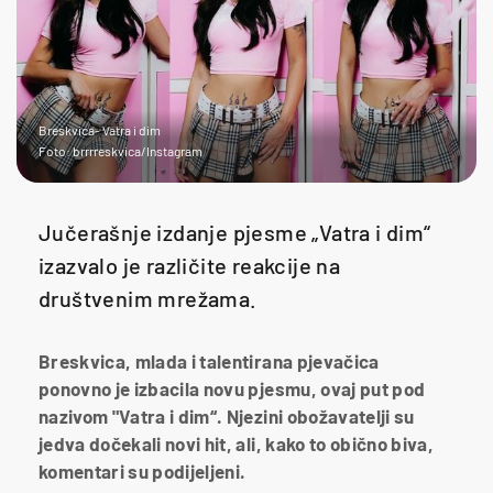
Breskvica- Vatra i dim
Foto: brrrreskvica/Instagram
Jučerašnje izdanje pjesme „Vatra i dim“
izazvalo je različite reakcije na
društvenim mrežama.
Breskvica, mlada i talentirana pjevačica
ponovno je izbacila novu pjesmu, ovaj put pod
nazivom "Vatra i dim“. Njezini obožavatelji su
jedva dočekali novi hit, ali, kako to obično biva,
komentari su podijeljeni.