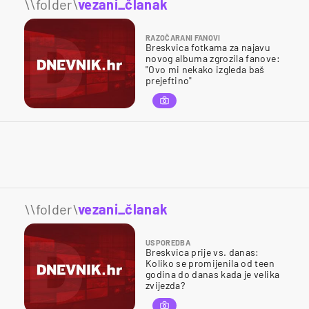
\\folder\
vezani_članak
RAZOČARANI FANOVI
Breskvica fotkama za najavu
novog albuma zgrozila fanove:
"Ovo mi nekako izgleda baš
prejeftino"
\\folder\
vezani_članak
USPOREDBA
Breskvica prije vs. danas:
Koliko se promijenila od teen
godina do danas kada je velika
zvijezda?