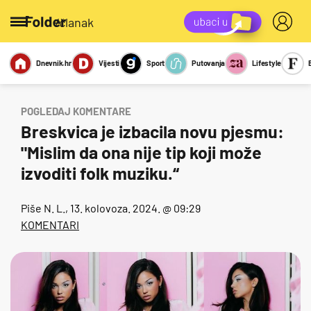
/članak
Dnevnik.hr
Vijesti
Sport
Putovanja
Lifestyle
Viralno
Miks
Kviz
Report
Sexy
POGLEDAJ KOMENTARE
Breskvica je izbacila novu pjesmu:
"Mislim da ona nije tip koji može
izvoditi folk muziku.“
Piše
N. L.
, 13. kolovoza. 2024. @ 09:29
KOMENTARI