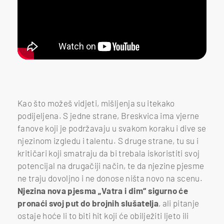
Kao što možeš vidjeti, mišljenja su itekako
podijeljena. S jedne strane, Breskvica ima vjerne
fanove koji je podržavaju u svakom koraku i dive se
njezinom izgledu i talentu. S druge strane, tu su i
kritičari koji smatraju da bi trebala iskoristiti svoj
potencijal na drugačiji način, te da njezine pjesme
ne traju dovoljno i ne donose ništa novo na scenu.
Njezina nova pjesma „Vatra i dim“ sigurno će
pronaći svoj put do brojnih slušatelja
, ali pitanje
ostaje hoće li to biti hit koji će obilježiti ljeto ili