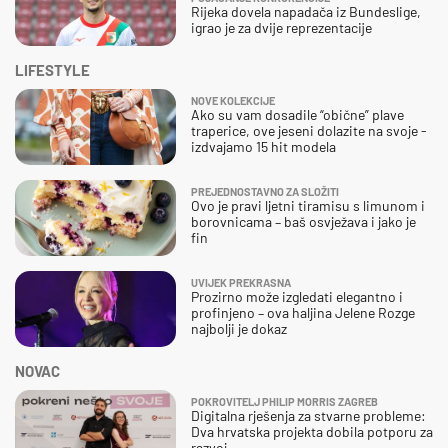
Rijeka dovela napadača iz Bundeslige,
igrao je za dvije reprezentacije
LIFESTYLE
NOVE KOLEKCIJE
Ako su vam dosadile “obične” plave
traperice, ove jeseni dolazite na svoje -
izdvajamo 15 hit modela
PREJEDNOSTAVNO ZA SLOŽITI
Ovo je pravi ljetni tiramisu s limunom i
borovnicama – baš osvježava i jako je
fin
UVIJEK PREKRASNA
Prozirno može izgledati elegantno i
profinjeno – ova haljina Jelene Rozge
najbolji je dokaz
NOVAC
POKROVITELJ PHILIP MORRIS ZAGREB
Digitalna rješenja za stvarne probleme:
Dva hrvatska projekta dobila potporu za
razvoj