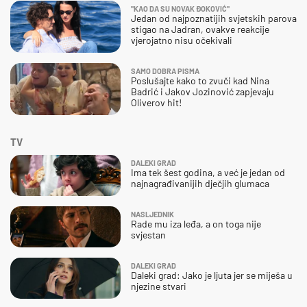
"KAO DA SU NOVAK ĐOKOVIĆ"
Jedan od najpoznatijih svjetskih parova
stigao na Jadran, ovakve reakcije
vjerojatno nisu očekivali
SAMO DOBRA PISMA
Poslušajte kako to zvuči kad Nina
Badrić i Jakov Jozinović zapjevaju
Oliverov hit!
TV
DALEKI GRAD
Ima tek šest godina, a već je jedan od
najnagrađivanijih dječjih glumaca
NASLJEDNIK
Rade mu iza leđa, a on toga nije
svjestan
DALEKI GRAD
Daleki grad: Jako je ljuta jer se miješa u
njezine stvari