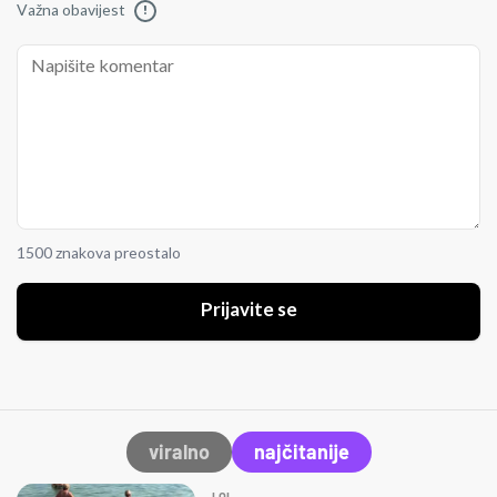
Važna obavijest
!
1500 znakova preostalo
Prijavite se
viralno
najčitanije
LOL