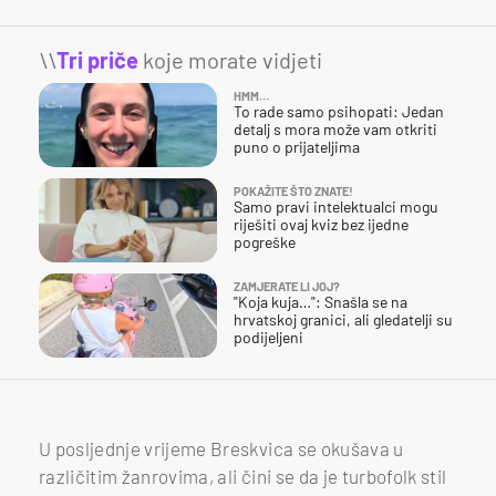
\\
Tri priče
koje morate vidjeti
HMM…
To rade samo psihopati: Jedan
detalj s mora može vam otkriti
puno o prijateljima
POKAŽITE ŠTO ZNATE!
Samo pravi intelektualci mogu
riješiti ovaj kviz bez ijedne
pogreške
ZAMJERATE LI JOJ?
"Koja kuja…": Snašla se na
hrvatskoj granici, ali gledatelji su
podijeljeni
U posljednje vrijeme Breskvica se okušava u
različitim žanrovima, ali čini se da je turbofolk stil