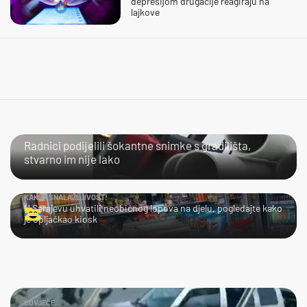
depresijom drugačije reagiraju na
lajkove
NIJE IM LAKO
Radnici podijelili šokantne snimke s gradilišta,
stvarno im nije lako
KAKVA SNALAŽLJIVOST!
U Sarajevu uhvatili neobičnog lopova na djelu, pogledajte kako
je opljačkao kiosk
ČOVJEČE...