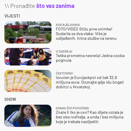
\\ Pronađite
što vas zanima
VIJESTI
KOD BJELOVARA
FOTO/VIDEO Stižu prve snimke!
Sudarila se dva vlaka: Više je
ozlijeđenih, hitne službe na terenu
U ZAGORJU
Teška prometna nesreća! Jedna osoba
poginula
ČESTITAMO!
Izvučen je Eurojackpot od čak 32,6
milijuna eura: Doznajte gdje idu bogati
dobitci u Hrvatskoj
SHOW
DANAS ŽIVI POVUČENO
Znate li tko je ovo? Kao dijete ostala je
bez oba roditelja, a onda i bez milijuna
koje je trebala naslijediti