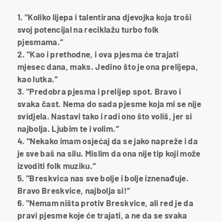
1. "Koliko lijepa i talentirana djevojka koja troši
svoj potencijal na reciklažu turbo folk
pjesmama.“
2. "Kao i prethodne, i ova pjesma će trajati
mjesec dana, maks. Jedino što je ona prelijepa,
kao lutka.“
3. "Predobra pjesma i prelijep spot. Bravo i
svaka čast. Nema do sada pjesme koja mi se nije
svidjela. Nastavi tako i radi ono što voliš, jer si
najbolja. Ljubim te i volim.“
4. "Nekako imam osjećaj da se jako napreže i da
je sve baš na silu. Mislim da ona nije tip koji može
izvoditi folk muziku.“
5. "Breskvica nas sve bolje i bolje iznenađuje.
Bravo Breskvice, najbolja si!“
6. "Nemam ništa protiv Breskvice, ali red je da
pravi pjesme koje će trajati, a ne da se svaka