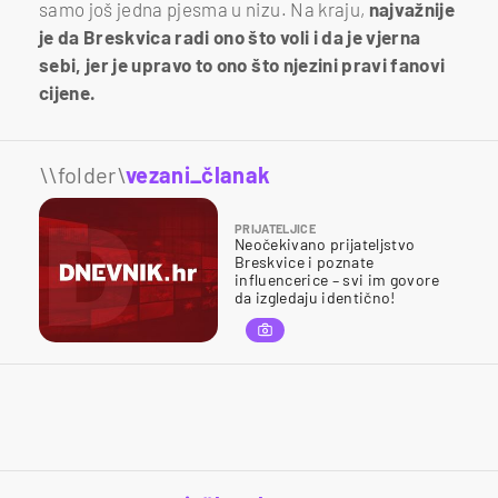
samo još jedna pjesma u nizu. Na kraju,
najvažnije
je da Breskvica radi ono što voli i da je vjerna
sebi, jer je upravo to ono što njezini pravi fanovi
cijene.
\\folder\
vezani_članak
PRIJATELJICE
Neočekivano prijateljstvo
Breskvice i poznate
influencerice – svi im govore
da izgledaju identično!