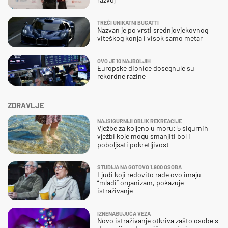
TREĆI UNIKATNI BUGATTI
Nazvan je po vrsti srednjovjekovnog
viteškog konja i visok samo metar
OVO JE 10 NAJBOLJIH
Europske dionice dosegnule su
rekordne razine
ZDRAVLJE
NAJSIGURNIJI OBLIK REKREACIJE
Vježbe za koljeno u moru: 5 sigurnih
vježbi koje mogu smanjiti bol i
poboljšati pokretljivost
STUDIJA NA GOTOVO 1.900 OSOBA
Ljudi koji redovito rade ovo imaju
“mlađi” organizam, pokazuje
istraživanje
IZNENAĐUJUĆA VEZA
Novo istraživanje otkriva zašto osobe s