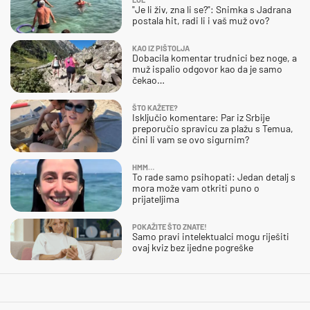
"Je li živ, zna li se?": Snimka s Jadrana
postala hit, radi li i vaš muž ovo?
KAO IZ PIŠTOLJA
Dobacila komentar trudnici bez noge, a
muž ispalio odgovor kao da je samo
čekao…
ŠTO KAŽETE?
Isključio komentare: Par iz Srbije
preporučio spravicu za plažu s Temua,
čini li vam se ovo sigurnim?
HMM…
To rade samo psihopati: Jedan detalj s
mora može vam otkriti puno o
prijateljima
POKAŽITE ŠTO ZNATE!
Samo pravi intelektualci mogu riješiti
ovaj kviz bez ijedne pogreške