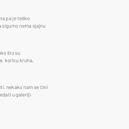
ma pa je teško
oja sigurno nema sjajnu
ako što su
ce, koricu kruha,
viti, nekako nam se čini
dati u galeriji.