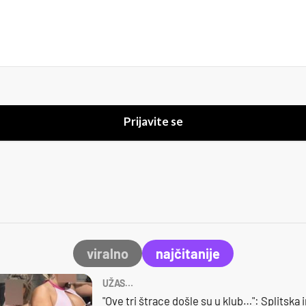
Prijavite se
viralno
najčitanije
UŽAS…
"Ove tri štrace došle su u klub…": Splitska 