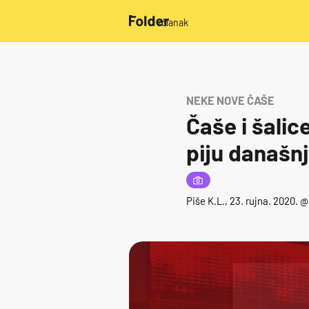
/članak
NEKE NOVE ČAŠE
Čaše i šalic
piju današnj
Piše
K.L.
, 23. rujna. 2020. @