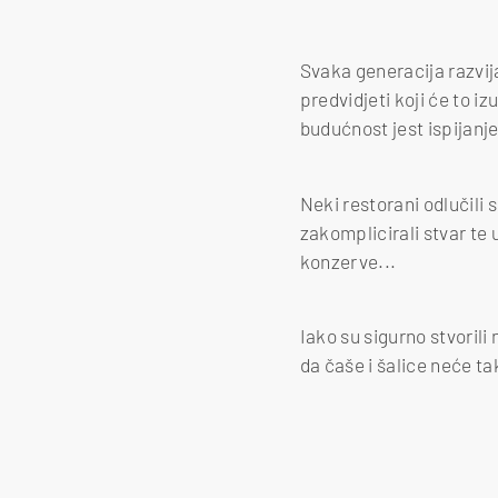
Svaka generacija razvij
predvidjeti koji će to iz
budućnost jest ispijanj
Neki restorani odlučili 
zakomplicirali stvar te 
konzerve...
Iako su sigurno stvorili
da čaše i šalice neće ta