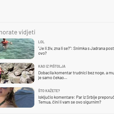
orate vidjeti
LOL
"Je li živ, zna li se?": Snimka s Jadrana posta
ovo?
KAO IZ PIŠTOLJA
Dobacila komentar trudnici bez noge, a mu
je samo čekao…
ŠTO KAŽETE?
Isključio komentare: Par iz Srbije preporuč
Temua, čini li vam se ovo sigurnim?