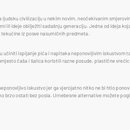
a ljudsku civilizaciju u nekim novim, neočekivanim smjerovi
umi ili ideje obilježiti sadašnju generaciju. Jedna od ideja k
e tekućine iz posve nasumičnih predmeta.
su učiniti ispijanje pića i napitaka neponovljivim iskustvom t
umjesto čaša i šalica koristili razne posude, plastične vreći
 neponovljivo iskustvo jer ga vjerojatno nitko ne bi htio pono
ko brzo ostati bez posla. Urnebesne alternative možete pogle