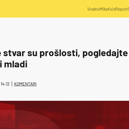
Viralno
Miks
Kviz
Report
e stvar su prošlosti, pogledajte
i mladi
 14:12
KOMENTARI