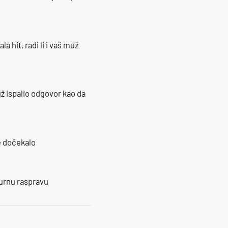
la hit, radi li i vaš muž
ž ispalio odgovor kao da
je dočekalo
burnu raspravu