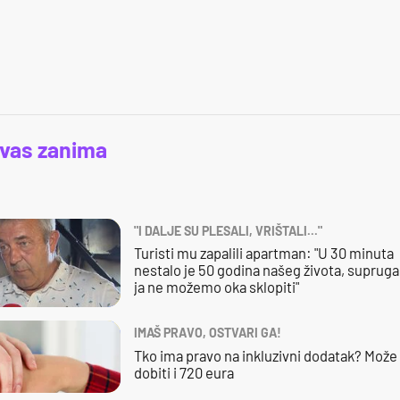
 vas zanima
"I DALJE SU PLESALI, VRIŠTALI..."
Turisti mu zapalili apartman: "U 30 minuta
nestalo je 50 godina našeg života, supruga 
ja ne možemo oka sklopiti"
IMAŠ PRAVO, OSTVARI GA!
Tko ima pravo na inkluzivni dodatak? Može
dobiti i 720 eura