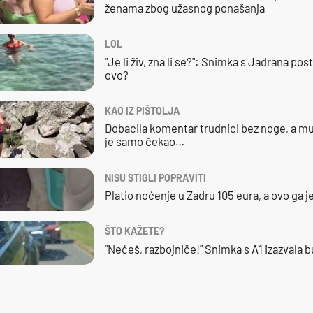
ženama zbog užasnog ponašanja
LOL
"Je li živ, zna li se?": Snimka s Jadrana posta
ovo?
KAO IZ PIŠTOLJA
Dobacila komentar trudnici bez noge, a mu
je samo čekao…
NISU STIGLI POPRAVITI
Platio noćenje u Zadru 105 eura, a ovo ga 
ŠTO KAŽETE?
"Nećeš, razbojniče!" Snimka s A1 izazvala 