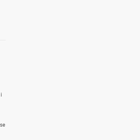
i
 se