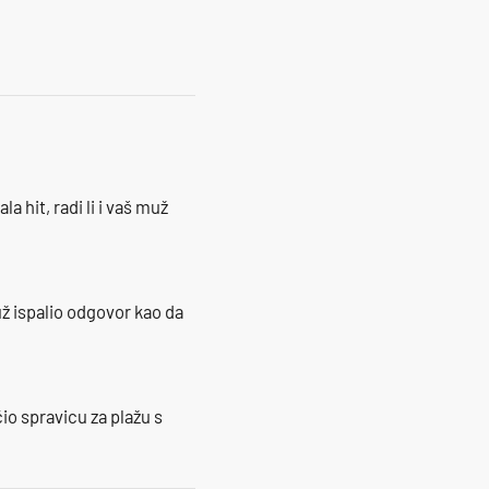
la hit, radi li i vaš muž
ž ispalio odgovor kao da
io spravicu za plažu s