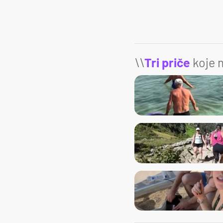
\\
Tri priče
koje m