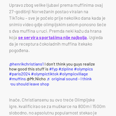
Upravo zbog velike ljubavi prema muffinima ovaj
27-godišnji Norvežanin postao viralan na
TikToku – sve je počelo prije nekoliko dana kada je
snimio video gdje olimpijskim selom ponosno šeće
s dva muffina u ruci. Premda neki kažu da hrana
koja
se servira sportašima nije najbolja
, izgleda
da je receptura čokoladnih muffina itekako
pogođena.
@henrikchristians1
I don’t think you guys realize
how good this stuff is
#fyp
#zipline
#olympics
#paris2024
#olympictiktok
#olympicvillage
#muffins
@Mr.Nicho
♬ original sound - I think
you should leave shop
Inače, Christiansenu su ovo treće Olimpijske
igre, kvalificirao se za muškarce na 800m i 1500m
slobodno, no apsolutnu popularnost stekao je