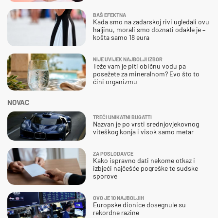
BAŠ EFEKTNA
Kada smo na zadarskoj rivi ugledali ovu
haljinu, morali smo doznati odakle je –
košta samo 18 eura
NIJE UVIJEK NAJBOLJI IZBOR
Teže vam je piti običnu vodu pa
posežete za mineralnom? Evo što to
čini organizmu
NOVAC
TREĆI UNIKATNI BUGATTI
Nazvan je po vrsti srednjovjekovnog
viteškog konja i visok samo metar
ZA POSLODAVCE
Kako ispravno dati nekome otkaz i
izbjeći najčešće pogreške te sudske
sporove
OVO JE 10 NAJBOLJIH
Europske dionice dosegnule su
rekordne razine