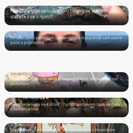
SLIJEDITE LI OVU PREPORUKU?
Pokazala gdje se u Jadranu nikako ne smije kupati,
slažete li se s njom?
HMM…
To rade samo psihopati: Jedan detalj s mora može vam otkriti
puno o prijateljima
ZAMJERATE LI JOJ?
"Koja kuja…": Snašla se na hrvatskoj granici, ali gledatelji su
podijeljeni
JAO…
"Okupljanje kulta na Korčuli": Turistica objavom izazvala buru
u komentarima
ULJEPŠAO IH JE
Uređuje granice država, a ono što je napravio s Hrvatskom