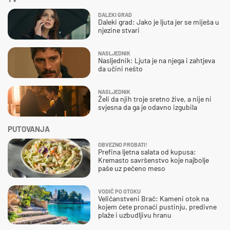
DALEKI GRAD
Daleki grad: Jako je ljuta jer se miješa u
njezine stvari
NASLJEDNIK
Nasljednik: Ljuta je na njega i zahtjeva
da učini nešto
NASLJEDNIK
Želi da njih troje sretno žive, a nije ni
svjesna da ga je odavno izgubila
PUTOVANJA
OBVEZNO PROBATI!
Prefina ljetna salata od kupusa:
Kremasto savršenstvo koje najbolje
paše uz pečeno meso
VODIČ PO OTOKU
Veličanstveni Brač: Kameni otok na
kojem ćete pronaći pustinju, predivne
plaže i uzbudljivu hranu