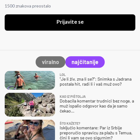
1500 znakova preostalo
Prijavite se
viralno
najčitanije
LOL
"Je li živ, zna li se?": Snimka s Jadrana
postala hit, radi li i vaš muž ovo?
KAO IZ PIŠTOLJA
Dobacila komentar trudnici bez noge, a
muž ispalio odgovor kao da je samo
čekao…
ŠTO KAŽETE?
Isključio komentare: Par iz Srbije
preporučio spravicu za plažu s Temua,
čini li vam se ovo sigurnim?