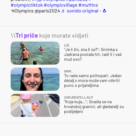
#olympictiktok
#olympicvillage
#muffins
@Olympics @paris2024
♬ sonido original - 🐧
\\
Tri priče
koje morate vidjeti
LOL
"Je li živ, zna li se?": Snimka s
Jadrana postala hit, radi li i vaš
muž ovo?
HMM…
To rade samo psihopati: Jedan
detalj s mora može vam otkriti
puno o prijateljima
ZAMJERATE LI JOJ?
"Koja kuja…": Snašla se na
hrvatskoj granici, ali gledatelji su
podijeljeni