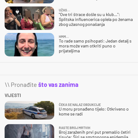
UŽAS…
"Ove tri štrace došle su u klub…":
Splitska influencerica oplela po ženama
zbog užasnog ponašanja
HMM…
To rade samo psihopati: Jedan detalj s
mora može vam otkriti puno o
prijateljima
\\ Pronađite
što vas zanima
VIJESTI
ČEKA SE NALAZ OBDUKCIJE
U moru pronađeno tijelo: Otkriveno o
kome se radi
RASTE BROJ MRTVIH
Broj zaraženih prvi put premašio četiri
tisuće: Širi se smrtonosna epidemija