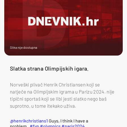
Slika nije dostupna
Slatka strana Olimpijskih igara.
Norveški plivač Henrik Christiansen koji se
natječe na Olimpijskim igrama u Parizu 2024. nije
tipični sportaš koji se libi jesti slatko nego baš
suprotno, u tome itekako uživa.
@henrikchristians1
Guys, I think I have a
problem..
#fyp
#olympics
#paris2024