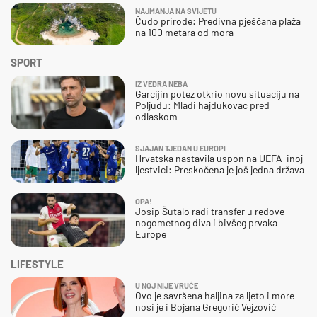
NAJMANJA NA SVIJETU
Čudo prirode: Predivna pješčana plaža
na 100 metara od mora
SPORT
IZ VEDRA NEBA
Garcijin potez otkrio novu situaciju na
Poljudu: Mladi hajdukovac pred
odlaskom
SJAJAN TJEDAN U EUROPI
Hrvatska nastavila uspon na UEFA-inoj
ljestvici: Preskočena je još jedna država
OPA!
Josip Šutalo radi transfer u redove
nogometnog diva i bivšeg prvaka
Europe
LIFESTYLE
U NOJ NIJE VRUĆE
Ovo je savršena haljina za ljeto i more -
nosi je i Bojana Gregorić Vejzović