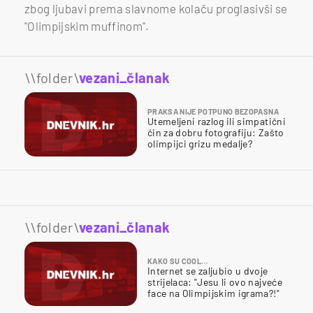
zbog ljubavi prema slavnome kolaču proglasivši se
"Olimpijskim muffinom".
\\folder\
vezani_članak
PRAKSA NIJE POTPUNO BEZOPASNA
Utemeljeni razlog ili simpatični
čin za dobru fotografiju: Zašto
olimpijci grizu medalje?
\\folder\
vezani_članak
KAKO SU COOL…
Internet se zaljubio u dvoje
strijelaca: "Jesu li ovo najveće
face na Olimpijskim igrama?!"