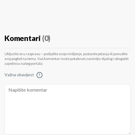
Komentari
(0)
Uključite se u raspravu – podijelite svoje mišljenje, postavite pitanja ili ponudite
svoj pogled na temu. Vaš komentar može potaknuti zanimljiv dijalog i obogatiti
zajednicu našeg portala.
Važna obavijest
!