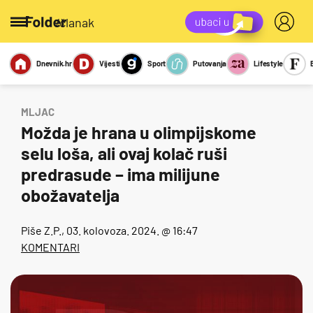
/članak
Dnevnik.hr
Vijesti
Sport
Putovanja
Lifestyle
Viralno
Miks
Kviz
Report
Sexy
MLJAC
Možda je hrana u olimpijskome
selu loša, ali ovaj kolač ruši
predrasude – ima milijune
obožavatelja
Piše
Z.P.
, 03. kolovoza. 2024. @ 16:47
KOMENTARI