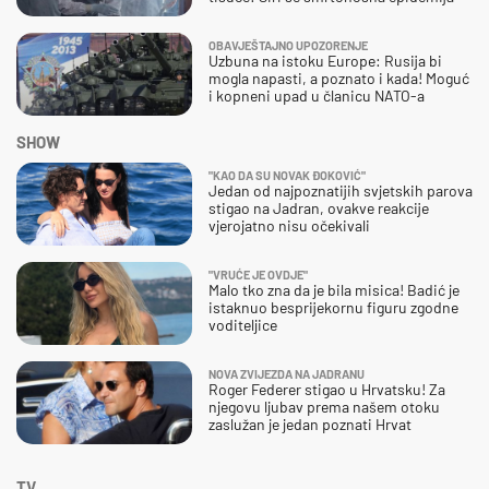
OBAVJEŠTAJNO UPOZORENJE
Uzbuna na istoku Europe: Rusija bi
mogla napasti, a poznato i kada! Moguć
i kopneni upad u članicu NATO-a
SHOW
"KAO DA SU NOVAK ĐOKOVIĆ"
Jedan od najpoznatijih svjetskih parova
stigao na Jadran, ovakve reakcije
vjerojatno nisu očekivali
"VRUĆE JE OVDJE"
Malo tko zna da je bila misica! Badić je
istaknuo besprijekornu figuru zgodne
voditeljice
NOVA ZVIJEZDA NA JADRANU
Roger Federer stigao u Hrvatsku! Za
njegovu ljubav prema našem otoku
zaslužan je jedan poznati Hrvat
TV