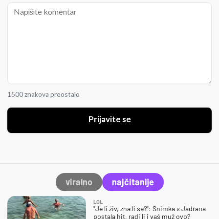
1500 znakova preostalo
Prijavite se
viralno
najčitanije
LOL
"Je li živ, zna li se?": Snimka s Jadrana
postala hit, radi li i vaš muž ovo?