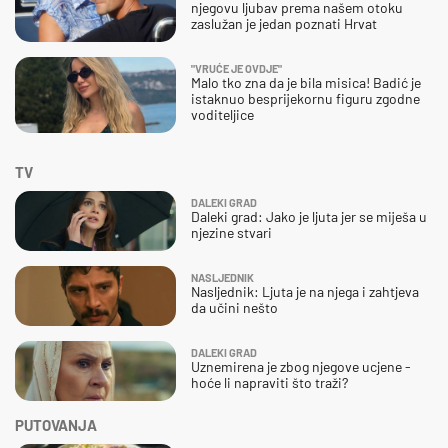
njegovu ljubav prema našem otoku
zaslužan je jedan poznati Hrvat
"VRUĆE JE OVDJE"
Malo tko zna da je bila misica! Badić je
istaknuo besprijekornu figuru zgodne
voditeljice
TV
DALEKI GRAD
Daleki grad: Jako je ljuta jer se miješa u
njezine stvari
NASLJEDNIK
Nasljednik: Ljuta je na njega i zahtjeva
da učini nešto
DALEKI GRAD
Uznemirena je zbog njegove ucjene -
hoće li napraviti što traži?
PUTOVANJA