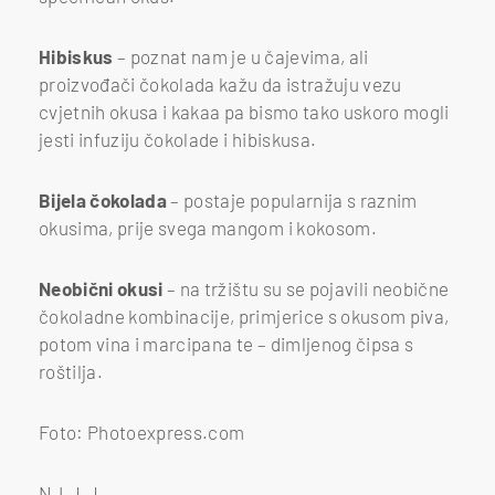
Hibiskus
– poznat nam je u čajevima, ali
proizvođači čokolada kažu da istražuju vezu
cvjetnih okusa i kakaa pa bismo tako uskoro mogli
jesti infuziju čokolade i hibiskusa.
Bijela čokolada
– postaje popularnija s raznim
okusima, prije svega mangom i kokosom.
Neobični okusi
– na tržištu su se pojavili neobične
čokoladne kombinacije, primjerice s okusom piva,
potom vina i marcipana te – dimljenog čipsa s
roštilja.
Foto: Photoexpress.com
N.LJ.J.