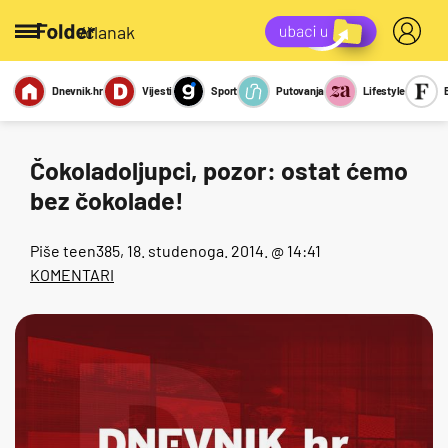
/članak
Dnevnik.hr
Vijesti
Sport
Putovanja
Lifestyle
Viralno
Miks
Kviz
Report
Sexy
Čokoladoljupci, pozor: ostat ćemo
bez čokolade!
Piše
teen385
, 18. studenoga. 2014. @ 14:41
KOMENTARI