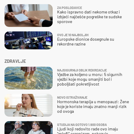
ZA POSLODAVCE
Kako ispravno dati nekome otkaz i
izbjeći najčešće pogreške te sudske
sporove
OVO JE 10 NAJBOLJIH
Europske dionice dosegnule su
rekordne razine
ZDRAVLJE
NAJSIGURNIJI OBLIK REKREACIJE
Vježbe za koljeno u moru: 5 sigurnih
vježbi koje mogu smanjiti bol i
poboljšati pokretljivost
NOVO ISTRAŽIVANJE
Hormonska terapija u menopauzi: Žene
koje je koriste imaju znatno manji rizik
od ovoga
STUDIJA NA GOTOVO 1.900 OSOBA
Ljudi koji redovito rade ovo imaju
“mlađi” organizam, pokazuje