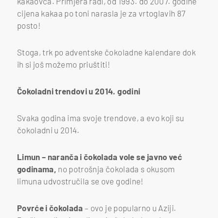
kakaovca. Primjera radi, od 1993. do 2007. godine
cijena kakaa po toni narasla je za vrtoglavih 87
posto!
Stoga, trk po adventske čokoladne kalendare dok
ih si još možemo priuštiti!
Čokoladni trendovi u 2014. godini
Svaka godina ima svoje trendove, a evo koji su
čokoladni u 2014.
Limun – naranča i čokolada vole se javno već
godinama,
no potrošnja čokolada s okusom
limuna udvostručila se ove godine!
Povrće i čokolada
– ovo je popularno u Aziji.