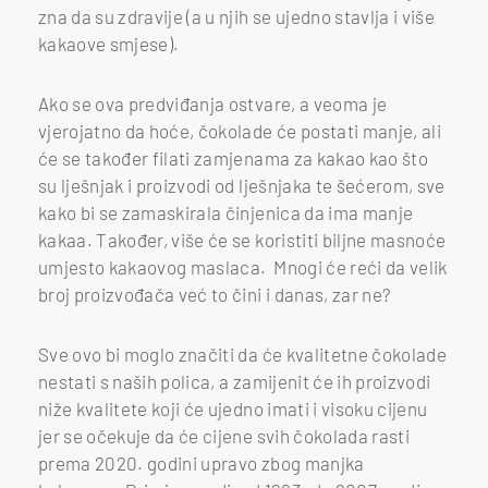
zna da su zdravije (a u njih se ujedno stavlja i više
kakaove smjese).
Ako se ova predviđanja ostvare, a veoma je
vjerojatno da hoće, čokolade će postati manje, ali
će se također filati zamjenama za kakao kao što
su lješnjak i proizvodi od lješnjaka te šećerom, sve
kako bi se zamaskirala činjenica da ima manje
kakaa. Također, više će se koristiti biljne masnoće
umjesto kakaovog maslaca. Mnogi će reći da velik
broj proizvođača već to čini i danas, zar ne?
Sve ovo bi moglo značiti da će kvalitetne čokolade
nestati s naših polica, a zamijenit će ih proizvodi
niže kvalitete koji će ujedno imati i visoku cijenu
jer se očekuje da će cijene svih čokolada rasti
prema 2020. godini upravo zbog manjka