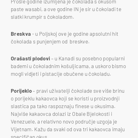
Prošle godine izumljena je čokolada s okusom
paste wasabi, a ove godine IN je sir u čokoladi te
slatki krumpir s čokoladom.
Breskva
- u Poljskoj ove je godine apsolutni hit
čokolada s punjenjem od breskve.
Orašasti plodovi
– u Kanadi su posebno popularni
bademi u čokoladnim košuljicama, a uskoro bismo
mogli vidjeti i pistacije obučene u čokoladu.
Porijeklo
– pravi uživatelji čokolade sve više brinu
o porijeklu kakaovca koji se koristi u proizvodnji
slastica pa tako raspoznaju finese u okusima.
Najviše kakaovca dolazi iz Obale Bjelokosti i
Venezuele, a relativno novo područje uzgoja je
Vijetnam. Kažu da svaki od ova tri kakaovca imaju
specifičan okus.