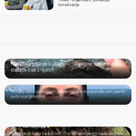
istraživanje
SLIJEDITE LI OVU PREPORUKU?
Pokazala gdje se u Jadranu nikako ne smije kupati,
slažete li se s njom?
HMM…
To rade samo psihopati: Jedan detalj s mora može vam otkriti
puno o prijateljima
JAO…
"Okupljanje kulta na Korčuli": Turistica objavom izazvala buru