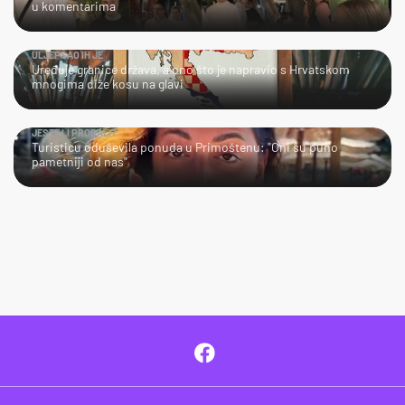
u komentarima
ULJEPŠAO IH JE
Uređuje granice država, a ono što je napravio s Hrvatskom
mnogima diže kosu na glavi
JESTE LI PROBALI?
Turisticu oduševila ponuda u Primoštenu: "Oni su puno
pametniji od nas"