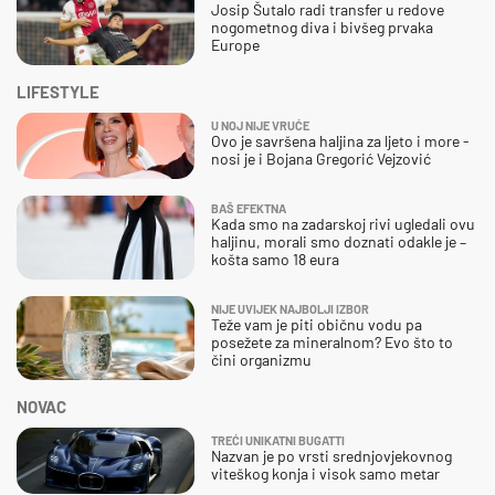
Josip Šutalo radi transfer u redove
nogometnog diva i bivšeg prvaka
Europe
LIFESTYLE
U NOJ NIJE VRUĆE
Ovo je savršena haljina za ljeto i more -
nosi je i Bojana Gregorić Vejzović
BAŠ EFEKTNA
Kada smo na zadarskoj rivi ugledali ovu
haljinu, morali smo doznati odakle je –
košta samo 18 eura
NIJE UVIJEK NAJBOLJI IZBOR
Teže vam je piti običnu vodu pa
posežete za mineralnom? Evo što to
čini organizmu
NOVAC
TREĆI UNIKATNI BUGATTI
Nazvan je po vrsti srednjovjekovnog
viteškog konja i visok samo metar