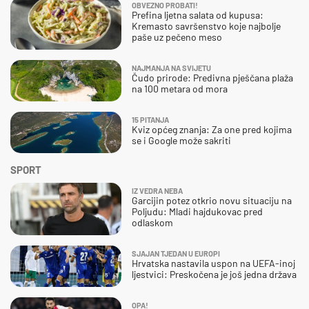
OBVEZNO PROBATI!
Prefina ljetna salata od kupusa:
Kremasto savršenstvo koje najbolje
paše uz pečeno meso
NAJMANJA NA SVIJETU
Čudo prirode: Predivna pješčana plaža
na 100 metara od mora
15 PITANJA
Kviz općeg znanja: Za one pred kojima
se i Google može sakriti
SPORT
IZ VEDRA NEBA
Garcijin potez otkrio novu situaciju na
Poljudu: Mladi hajdukovac pred
odlaskom
SJAJAN TJEDAN U EUROPI
Hrvatska nastavila uspon na UEFA-inoj
ljestvici: Preskočena je još jedna država
OPA!