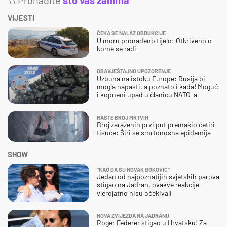
VIJESTI
ČEKA SE NALAZ OBDUKCIJE
U moru pronađeno tijelo: Otkriveno o
kome se radi
OBAVJEŠTAJNO UPOZORENJE
Uzbuna na istoku Europe: Rusija bi
mogla napasti, a poznato i kada! Moguć
i kopneni upad u članicu NATO-a
RASTE BROJ MRTVIH
Broj zaraženih prvi put premašio četiri
tisuće: Širi se smrtonosna epidemija
SHOW
"KAO DA SU NOVAK ĐOKOVIĆ"
Jedan od najpoznatijih svjetskih parova
stigao na Jadran, ovakve reakcije
vjerojatno nisu očekivali
NOVA ZVIJEZDA NA JADRANU
Roger Federer stigao u Hrvatsku! Za