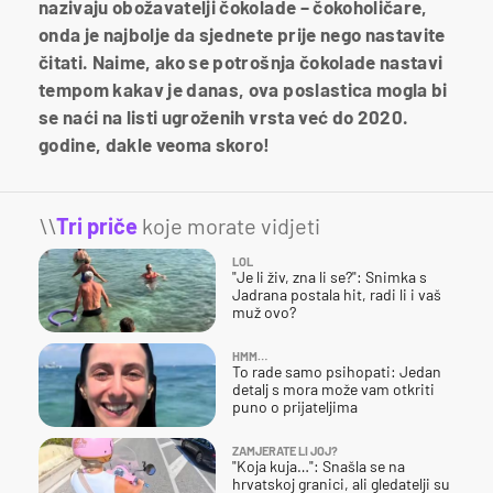
nazivaju obožavatelji čokolade – čokoholičare,
onda je najbolje da sjednete prije nego nastavite
čitati. Naime, ako se potrošnja čokolade nastavi
tempom kakav je danas, ova poslastica mogla bi
se naći na listi ugroženih vrsta već do 2020.
godine, dakle veoma skoro!
\\
Tri priče
koje morate vidjeti
LOL
"Je li živ, zna li se?": Snimka s
Jadrana postala hit, radi li i vaš
muž ovo?
HMM…
To rade samo psihopati: Jedan
detalj s mora može vam otkriti
puno o prijateljima
ZAMJERATE LI JOJ?
"Koja kuja…": Snašla se na
hrvatskoj granici, ali gledatelji su