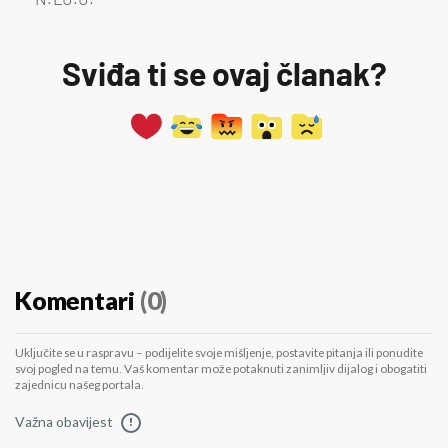
Sviđa ti se ovaj članak?
Komentari
(0)
Uključite se u raspravu – podijelite svoje mišljenje, postavite pitanja ili ponudite
svoj pogled na temu. Vaš komentar može potaknuti zanimljiv dijalog i obogatiti
zajednicu našeg portala.
Važna obavijest
!