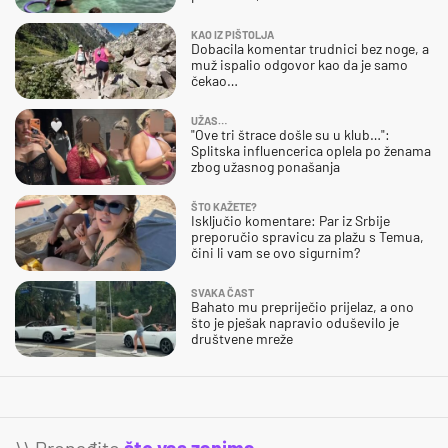
KAO IZ PIŠTOLJA
Dobacila komentar trudnici bez noge, a
muž ispalio odgovor kao da je samo
čekao…
UŽAS…
"Ove tri štrace došle su u klub…":
Splitska influencerica oplela po ženama
zbog užasnog ponašanja
ŠTO KAŽETE?
Isključio komentare: Par iz Srbije
preporučio spravicu za plažu s Temua,
čini li vam se ovo sigurnim?
SVAKA ČAST
Bahato mu prepriječio prijelaz, a ono
što je pješak napravio oduševilo je
društvene mreže
\\ Pronađite
što vas zanima