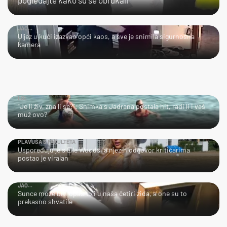
JAO...
Uljez u kući izazvao opći kaos, a sve je snimila sigurnosna
kamera
LOL
"Je li živ, zna li se?": Snimka s Jadrana postala hit, radi li i vaš
muž ovo?
PLAVUŠA S FAKULTETA
Uspoređuju je s Elle Woods, a njezin odgovor kritičarima
postao je viralan
JAO...
Sunce može biti opasno i u naša četiri zida, a one su to
prekasno shvatile