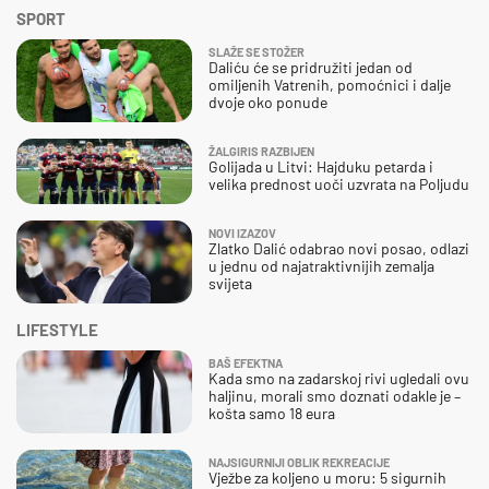
SPORT
SLAŽE SE STOŽER
Daliću će se pridružiti jedan od
omiljenih Vatrenih, pomoćnici i dalje
dvoje oko ponude
ŽALGIRIS RAZBIJEN
Golijada u Litvi: Hajduku petarda i
velika prednost uoči uzvrata na Poljudu
NOVI IZAZOV
Zlatko Dalić odabrao novi posao, odlazi
u jednu od najatraktivnijih zemalja
svijeta
LIFESTYLE
BAŠ EFEKTNA
Kada smo na zadarskoj rivi ugledali ovu
haljinu, morali smo doznati odakle je –
košta samo 18 eura
NAJSIGURNIJI OBLIK REKREACIJE
Vježbe za koljeno u moru: 5 sigurnih