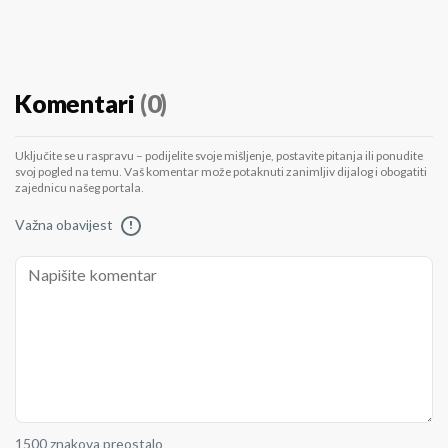
Komentari
(0)
Uključite se u raspravu – podijelite svoje mišljenje, postavite pitanja ili ponudite
svoj pogled na temu. Vaš komentar može potaknuti zanimljiv dijalog i obogatiti
zajednicu našeg portala.
Važna obavijest
!
1500 znakova preostalo