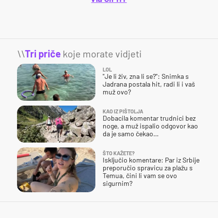
\\
Tri priče
koje morate vidjeti
LOL
"Je li živ, zna li se?": Snimka s
Jadrana postala hit, radi li i vaš
muž ovo?
KAO IZ PIŠTOLJA
Dobacila komentar trudnici bez
noge, a muž ispalio odgovor kao
da je samo čekao…
ŠTO KAŽETE?
Isključio komentare: Par iz Srbije
preporučio spravicu za plažu s
Temua, čini li vam se ovo
sigurnim?