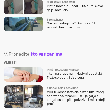
NISU STIGLI POPRAVITI
Platio noćenje u Zadru 105 eura, a ovo
ga je dočekalo
ŠTO KAŽETE?
"Nećeš, razbojniče!" Snimka s A1
izazvala burnu raspravu
\\ Pronađite
što vas zanima
VIJESTI
IMAŠ PRAVO, OSTVARI GA!
Tko ima pravo na inkluzivni dodatak?
Može se dobiti i 720 eura
STIGAO I ŠOK S BOOKINGA
VIDEO Gošća izazvala požar luksuznog
apartmana. Vlasnik: "Dok je gorjelo,
smijali su se, pili i pokazivali mi srednji
prst"