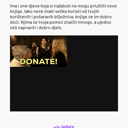
Ima i one djece koja si nažalost ne mogu priuštiti nove
knjige. Iako neće imati velike koristi od tvojih
korištenih i pošaranih bilježnica, knjige će im dobro
doći. Njima će tvoja pomoć značiti mnogo, a ujedno
ćeš napraviti i dobro djelo.
via GIPHY