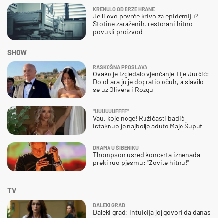
KRENULO OD BRZE HRANE
Je li ovo povrće krivo za epidemiju?
Stotine zaraženih, restorani hitno
povukli proizvod
SHOW
RASKOŠNA PROSLAVA
Ovako je izgledalo vjenčanje Tije Jurčić:
Do oltara ju je dopratio očuh, a slavilo
se uz Olivera i Rozgu
"UUUUUUFFFF"
Vau, koje noge! Ružičasti badić
istaknuo je najbolje adute Maje Šuput
DRAMA U ŠIBENIKU
Thompson usred koncerta iznenada
prekinuo pjesmu: "Zovite hitnu!"
TV
DALEKI GRAD
Daleki grad: Intuicija joj govori da danas