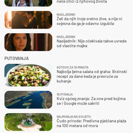
neće otići iz njihovog života
NASLJEDNIK
Želi da njih troje sretno žive, a nije ni
svjesna da ga je odavno izgubila
NASLJEDNIK
Nasljednik: Nije očekivala takve uvrede
od vlastite majke
PUTOVANJA
GOTOVO ZA 15 MINUTA
Najbolja ljetna salata od graha: Brzinski
recept za dane kada je prevruće za
kuhanje
15 PITANJA
Kviz općeg znanja: Za one pred kojima
se i Google može sakriti
NAJMANJA NA SVIJETU
Čudo prirode: Predivna pješčana plaža
na 100 metara od mora