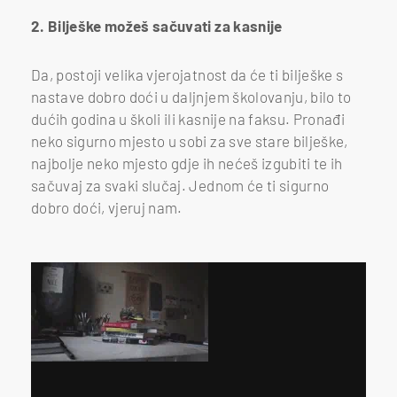
2. Bilješke možeš sačuvati za kasnije
Da, postoji velika vjerojatnost da će ti bilješke s
nastave dobro doći u daljnjem školovanju, bilo to
dućih godina u školi ili kasnije na faksu. Pronađi
neko sigurno mjesto u sobi za sve stare bilješke,
najbolje neko mjesto gdje ih nećeš izgubiti te ih
sačuvaj za svaki slučaj. Jednom će ti sigurno
dobro doći, vjeruj nam.