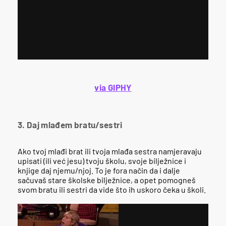
via GIPHY
3. Daj mlađem bratu/sestri
Ako tvoj mlađi brat ili tvoja mlađa sestra namjeravaju
upisati (ili već jesu) tvoju školu, svoje bilježnice i
knjige daj njemu/njoj. To je fora način da i dalje
sačuvaš stare školske bilježnice, a opet pomogneš
svom bratu ili sestri da vide što ih uskoro čeka u školi.