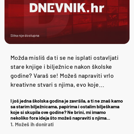
Slika nije dostupna
Možda misliš da ti se ne isplati ostavljati
stare knjige i bilježnice nakon školske
godine? Varaš se! Možeš napraviti vrlo
kreativne stvari s njima, evo koje...
I još jedna školska godina je završila, a ti ne znaš kamo
sa starim bilježnicama, papirima i ostalim bilješkama
koje si skupila ove godine? Ne brini, mi imamo
nekoliko fora ideja što možeš napraviti s njima...
1. Možeš ih donirati