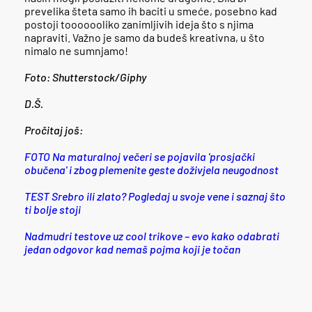
prevelika šteta samo ih baciti u smeće, posebno kad
postoji tooooooliko zanimljivih ideja što s njima
napraviti. Važno je samo da budeš kreativna, u što
nimalo ne sumnjamo!
Foto: Shutterstock/Giphy
D.Š.
Pročitaj još:
FOTO Na maturalnoj večeri se pojavila 'prosjački
obučena' i zbog plemenite geste doživjela neugodnost
TEST Srebro ili zlato? Pogledaj u svoje vene i saznaj što
ti bolje stoji
Nadmudri testove uz cool trikove – evo kako odabrati
jedan odgovor kad nemaš pojma koji je točan