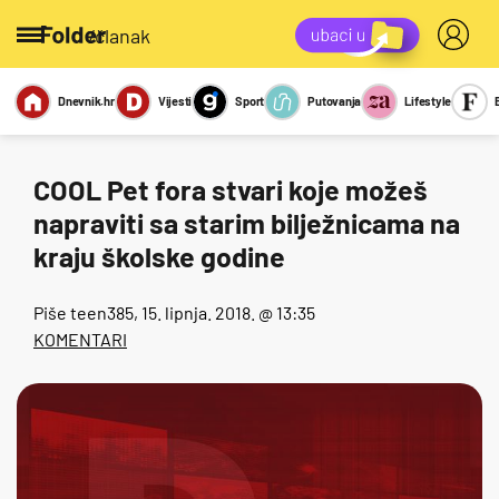
/članak
Dnevnik.hr
Vijesti
Sport
Putovanja
Lifestyle
Viralno
Miks
Kviz
Report
Sexy
COOL Pet fora stvari koje možeš
napraviti sa starim bilježnicama na
kraju školske godine
Piše
teen385
, 15. lipnja. 2018. @ 13:35
KOMENTARI