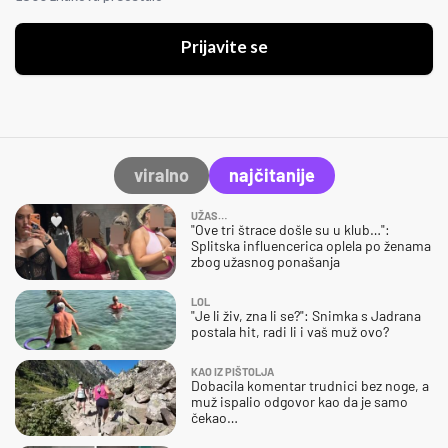
Prijavite se
viralno
najčitanije
UŽAS…
"Ove tri štrace došle su u klub…":
Splitska influencerica oplela po ženama
zbog užasnog ponašanja
LOL
"Je li živ, zna li se?": Snimka s Jadrana
postala hit, radi li i vaš muž ovo?
KAO IZ PIŠTOLJA
Dobacila komentar trudnici bez noge, a
muž ispalio odgovor kao da je samo
čekao…