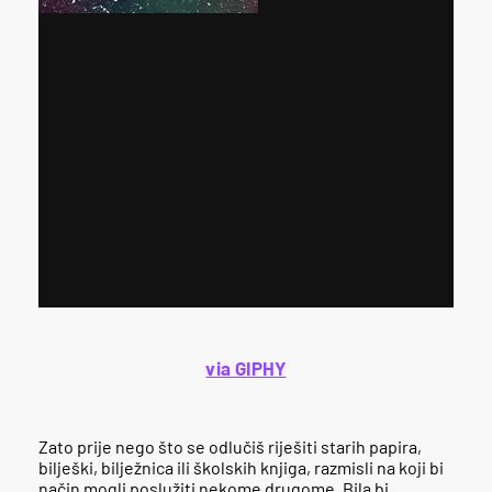
via GIPHY
Zato prije nego što se odlučiš riješiti starih papira,
bilješki, bilježnica ili školskih knjiga, razmisli na koji bi
način mogli poslužiti nekome drugome. Bila bi