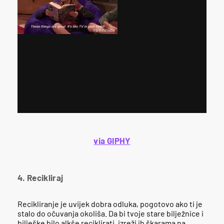
via GIPHY
4. Recikliraj
Recikliranje je uvijek dobra odluka, pogotovo ako ti je
stalo do očuvanja okoliša. Da bi tvoje stare bilježnice i
bilješke bilo alkše reciklirati, izreži ih škarama na