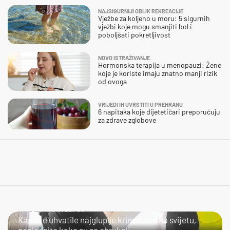
NAJSIGURNIJI OBLIK REKREACIJE
Vježbe za koljeno u moru: 5 sigurnih
vježbi koje mogu smanjiti bol i
poboljšati pokretljivost
NOVO ISTRAŽIVANJE
Hormonska terapija u menopauzi: Žene
koje je koriste imaju znatno manji rizik
od ovoga
VRIJEDI IH UVRSTITI U PREHRANU
6 napitaka koje dijetetičari preporučuju
za zdrave zglobove
NIJE LAKO BITI LOPOV
Kamere uhvatile najgluplje kriminalce na svijetu,
pogledajte kako su se obrukali