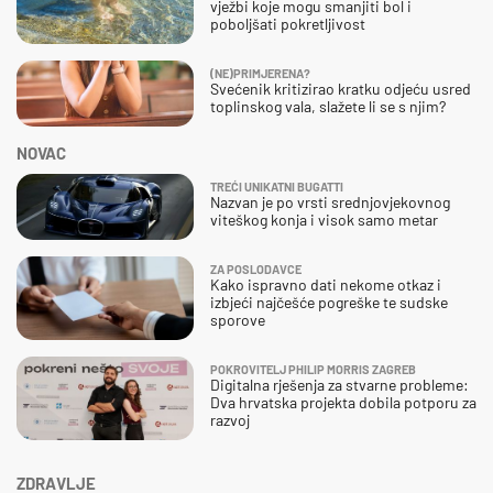
vježbi koje mogu smanjiti bol i
poboljšati pokretljivost
(NE)PRIMJERENA?
Svećenik kritizirao kratku odjeću usred
toplinskog vala, slažete li se s njim?
NOVAC
TREĆI UNIKATNI BUGATTI
Nazvan je po vrsti srednjovjekovnog
viteškog konja i visok samo metar
ZA POSLODAVCE
Kako ispravno dati nekome otkaz i
izbjeći najčešće pogreške te sudske
sporove
POKROVITELJ PHILIP MORRIS ZAGREB
Digitalna rješenja za stvarne probleme:
Dva hrvatska projekta dobila potporu za
razvoj
ZDRAVLJE