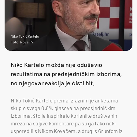
Niko Tokić Kartelo
Foto: Nova TV
Niko Kartelo možda nije oduševio
rezultatima na predsjedničkim izborima,
no njegova reakcija je čisti hit.
Niko Tokić Kartelo prema izlaznim je anketama
skupio svega 0,8% glasova na predsjedničkim
izborima, što je inspiriralo korisnike društvenih
mreža na šaljive komentare pa su ga tako neki
usporedili s Nikom Kovačem, a drugi s Grunfom iz