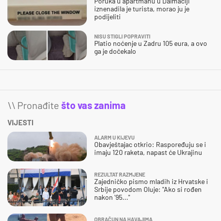
Poruka u apartmanu u Dalmaciji
iznenadila je turista, morao ju je
podijeliti
NISU STIGLI POPRAVITI
Platio noćenje u Zadru 105 eura, a ovo
ga je dočekalo
\\ Pronađite
što vas zanima
VIJESTI
ALARM U KIJEVU
Obavještajac otkrio: Raspoređuju se i
imaju 120 raketa, napast će Ukrajinu
REZULTAT RAZMJENE
Zajedničko pismo mladih iz Hrvatske i
Srbije povodom Oluje: "Ako si rođen
nakon '95..."
OBRAČUN NA HAVAJIMA