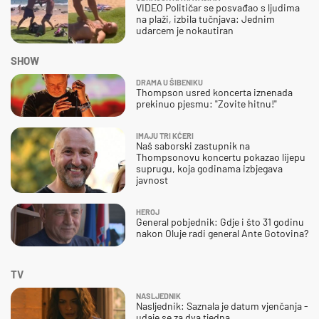
VIDEO Političar se posvađao s ljudima
na plaži, izbila tučnjava: Jednim
udarcem je nokautiran
SHOW
DRAMA U ŠIBENIKU
Thompson usred koncerta iznenada
prekinuo pjesmu: "Zovite hitnu!"
IMAJU TRI KĆERI
Naš saborski zastupnik na
Thompsonovu koncertu pokazao lijepu
suprugu, koja godinama izbjegava
javnost
HEROJ
General pobjednik: Gdje i što 31 godinu
nakon Oluje radi general Ante Gotovina?
TV
NASLJEDNIK
Nasljednik: Saznala je datum vjenčanja -
udaje se za dva tjedna