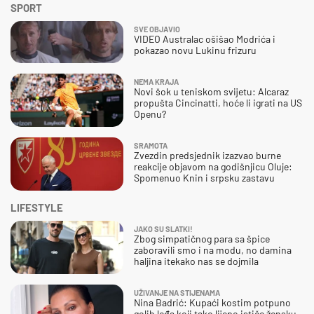
SPORT
SVE OBJAVIO
VIDEO Australac ošišao Modrića i
pokazao novu Lukinu frizuru
NEMA KRAJA
Novi šok u teniskom svijetu: Alcaraz
propušta Cincinatti, hoće li igrati na US
Openu?
SRAMOTA
Zvezdin predsjednik izazvao burne
reakcije objavom na godišnjicu Oluje:
Spomenuo Knin i srpsku zastavu
LIFESTYLE
JAKO SU SLATKI!
Zbog simpatičnog para sa špice
zaboravili smo i na modu, no damina
haljina itekako nas se dojmila
UŽIVANJE NA STIJENAMA
Nina Badrić: Kupaći kostim potpuno
golih leđa koji tako lijepo ističe žensku