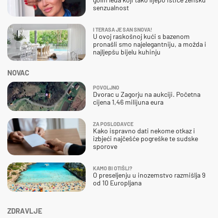
senzualnost
I TERASA JE SAN SNOVA!
U ovoj raskošnoj kući s bazenom
pronašli smo najelegantniju, a možda i
najljepšu bijelu kuhinju
NOVAC
POVOLJNO
Dvorac u Zagorju na aukciji. Početna
cijena 1,46 milijuna eura
ZA POSLODAVCE
Kako ispravno dati nekome otkaz i
izbjeći najčešće pogreške te sudske
sporove
KAMO BI OTIŠLI?
O preseljenju u inozemstvo razmišlja 9
od 10 Europljana
ZDRAVLJE