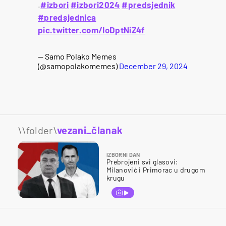
.
#izbori
#izbori2024
#predsjednik
#predsjednica
pic.twitter.com/IoDptNiZ4f
— Samo Polako Memes
(@samopolakomemes)
December 29, 2024
\\folder\
vezani_članak
IZBORNI DAN
Prebrojeni svi glasovi:
Milanović i Primorac u drugom
krugu