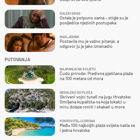
DALEKI GRAD
Ostala je potpuno sama – stigle su je
posljedice njezinih postupaka
NASLJEDNIK
Postavila mu je važno pitanje, a
odgovor ju je jako iznenadio
PUTOVANJA
NAJMANJA NA SVIJETU
Čudo prirode: Predivna pješčana plaža
na 100 metara od mora
NEDALEKO OD PLOČA
Skriveni vojni tuneli na jugu Hrvatske:
Omiljena kupališta na koja lokalci u
miru dolaze roniti i skakati u more
POKROVITELJ CORONA
Među 100 najboljih plaža svijeta našla se
i jedna hrvatska