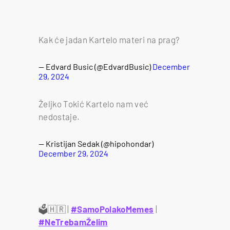
Kak će jadan Kartelo materi na prag?
— Edvard Busic (@EdvardBusic)
December
29, 2024
Željko Tokić Kartelo nam već
nedostaje.
— Kristijan Sedak (@hipohondar)
December 29, 2024
🗳️🇭🇷 |
#SamoPolakoMemes
|
#NeTrebamŽelim