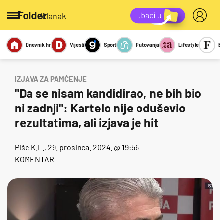
/članak
Dnevnik.hr
Vijesti
Sport
Putovanja
Lifestyle
Viralno
Miks
Kviz
Report
Sexy
IZJAVA ZA PAMĆENJE
"Da se nisam kandidirao, ne bih bio
ni zadnji": Kartelo nije oduševio
rezultatima, ali izjava je hit
Piše
K.L.
, 29. prosinca. 2024. @ 19:56
KOMENTARI