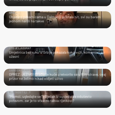
HMM…
Objava o pekarnicama u Dalmaciji postala hit, svi su barem
jednom naišli na takve
ŠTO JE LJUDIMA?
Umjetnica bez ruku iz Srbije pokazala kako vozi, komentari su
užasni
SAMO ZA HRABRE
OPREZ, JEZIVO! Uređenje kuće pretvorilo se u film strave, ovaj
prizor ne želimo nikad vidjeti uživo
RIJETKOST ILI…?
"Momci, ugledajte se!": Dječak iz susjedstva oduševio
potezom, zar je to stvarno takva rijetkost?