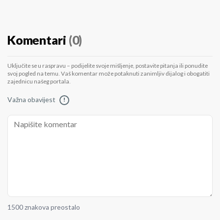
Komentari
(0)
Uključite se u raspravu – podijelite svoje mišljenje, postavite pitanja ili ponudite
svoj pogled na temu. Vaš komentar može potaknuti zanimljiv dijalog i obogatiti
zajednicu našeg portala.
Važna obavijest
!
1500 znakova preostalo