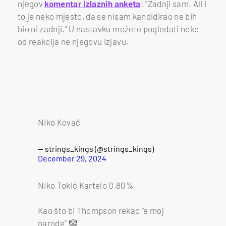
njegov
komentar izlaznih anketa
: "Zadnji sam. Ali i
to je neko mjesto, da se nisam kandidirao ne bih
bio ni zadnji." U nastavku možete pogledati neke
od reakcija ne njegovu izjavu.
Niko Kovač
— strings_kings (@strings_kings)
December 29, 2024
Niko Tokić Kartelo 0,80%
Kao što bi Thompson rekao "e moj
narode" 🤡