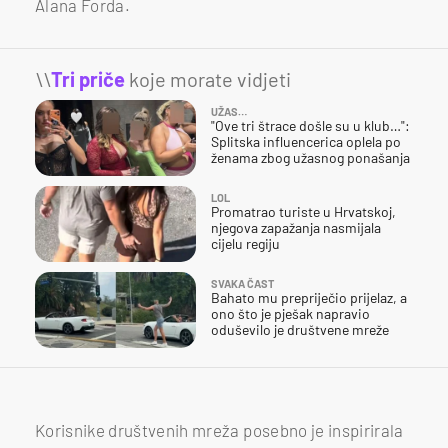
Alana Forda.
\\
Tri priče
koje morate vidjeti
UŽAS…
"Ove tri štrace došle su u klub…":
Splitska influencerica oplela po
ženama zbog užasnog ponašanja
LOL
Promatrao turiste u Hrvatskoj,
njegova zapažanja nasmijala
cijelu regiju
SVAKA ČAST
Bahato mu prepriječio prijelaz, a
ono što je pješak napravio
oduševilo je društvene mreže
Korisnike društvenih mreža posebno je inspirirala