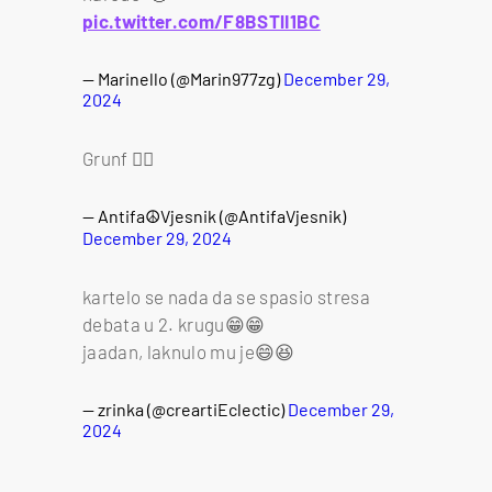
pic.twitter.com/F8BSTlI1BC
— Marinello (@Marin977zg)
December 29,
2024
Grunf ❤️‍🔥
— Antifa☮️Vjesnik (@AntifaVjesnik)
December 29, 2024
kartelo se nada da se spasio stresa
debata u 2. krugu😁😁
jaadan, laknulo mu je😄😆
— zrinka (@creartiEclectic)
December 29,
2024