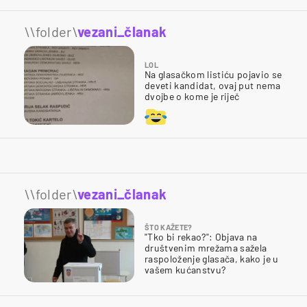
\\folder\
vezani_članak
LOL
Na glasačkom listiću pojavio se
deveti kandidat, ovaj put nema
dvojbe o kome je riječ
\\folder\
vezani_članak
ŠTO KAŽETE?
"Tko bi rekao?": Objava na
društvenim mrežama sažela
raspoloženje glasača, kako je u
vašem kućanstvu?