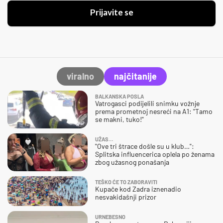
Prijavite se
viralno
najčitanije
BALKANSKA POSLA
Vatrogasci podijelili snimku vožnje
prema prometnoj nesreći na A1: "Tamo
se makni, tuko!"
UŽAS…
"Ove tri štrace došle su u klub…":
Splitska influencerica oplela po ženama
zbog užasnog ponašanja
TEŠKO ĆE TO ZABORAVITI
Kupače kod Zadra iznenadio
nesvakidašnji prizor
URNEBESNO