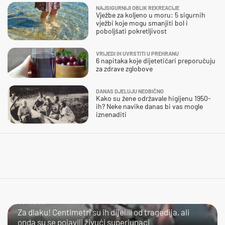
NAJSIGURNIJI OBLIK REKREACIJE
Vježbe za koljeno u moru: 5 sigurnih
vježbi koje mogu smanjiti bol i
poboljšati pokretljivost
VRIJEDI IH UVRSTITI U PREHRANU
6 napitaka koje dijetetičari preporučuju
za zdrave zglobove
DANAS DJELUJU NEOBIČNO
Kako su žene održavale higijenu 1950-
ih? Neke navike danas bi vas mogle
iznenaditi
ČOVJEČE…
Za dlaku! Centimetri su ih dijelili od tragedija, ali
onda su se pojavili živući superjunaci