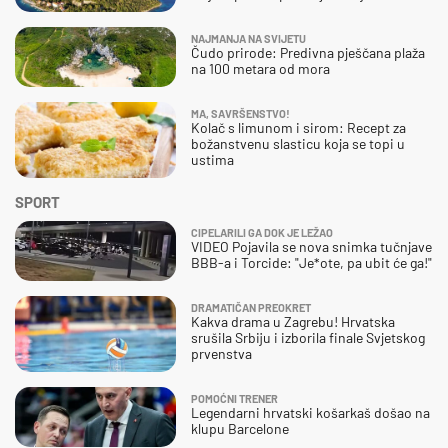
NAJMANJA NA SVIJETU
Čudo prirode: Predivna pješčana plaža
na 100 metara od mora
MA, SAVRŠENSTVO!
Kolač s limunom i sirom: Recept za
božanstvenu slasticu koja se topi u
ustima
SPORT
CIPELARILI GA DOK JE LEŽAO
VIDEO Pojavila se nova snimka tučnjave
BBB-a i Torcide: "Je*ote, pa ubit će ga!"
DRAMATIČAN PREOKRET
Kakva drama u Zagrebu! Hrvatska
srušila Srbiju i izborila finale Svjetskog
prvenstva
POMOĆNI TRENER
Legendarni hrvatski košarkaš došao na
klupu Barcelone