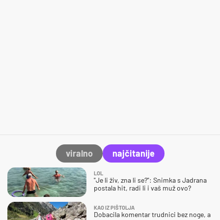
viralno
najčitanije
LOL
"Je li živ, zna li se?": Snimka s Jadrana
postala hit, radi li i vaš muž ovo?
KAO IZ PIŠTOLJA
Dobacila komentar trudnici bez noge, a