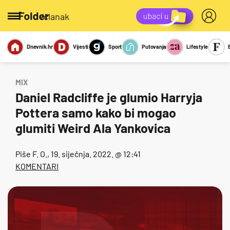
/članak
Dnevnik.hr
Vijesti
Sport
Putovanja
Lifestyle
Viralno
Miks
Kviz
Report
Sexy
MIX
Daniel Radcliffe je glumio Harryja
Pottera samo kako bi mogao
glumiti Weird Ala Yankovica
Piše
F. O.
, 19. siječnja. 2022. @ 12:41
KOMENTARI