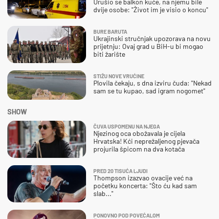
Urušio se balkon kuće, na njemu bile
dvije osobe: "Život im je visio o koncu"
BURE BARUTA
Ukrajinski stručnjak upozorava na novu
prijetnju: Ovaj grad u BiH-u bi mogao
biti žarište
STIŽU NOVE VRUĆINE
Plovila čekaju, s dna izviru čuda: "Nekad
sam se tu kupao, sad igram nogomet"
SHOW
ČUVA USPOMENU NA NJEGA
Njezinog oca obožavala je cijela
Hrvatska! Kći neprežaljenog pjevača
projurila špicom na dva kotača
PRED 20 TISUĆA LJUDI
Thompson izazvao ovacije već na
početku koncerta: "Što ću kad sam
slab..."
PONOVNO POD POVEĆALOM