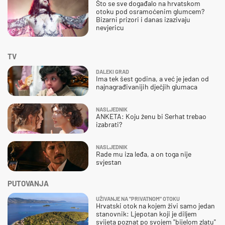
Što se sve događalo na hrvatskom
otoku pod osramoćenim glumcem?
Bizarni prizori i danas izazivaju
nevjericu
TV
DALEKI GRAD
Ima tek šest godina, a već je jedan od
najnagrađivanijih dječjih glumaca
NASLJEDNIK
ANKETA: Koju ženu bi Serhat trebao
izabrati?
NASLJEDNIK
Rade mu iza leđa, a on toga nije
svjestan
PUTOVANJA
UŽIVANJE NA "PRIVATNOM" OTOKU
Hrvatski otok na kojem živi samo jedan
stanovnik: Ljepotan koji je diljem
svijeta poznat po svojem "bijelom zlatu"