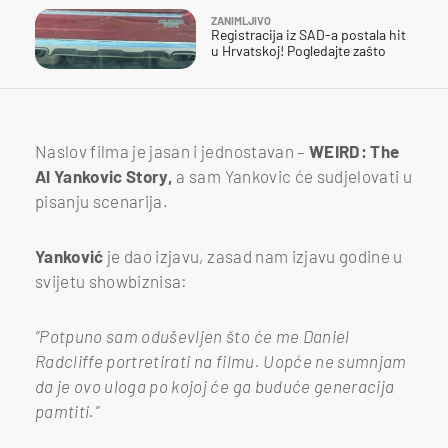
ZANIMLJIVO
Registracija iz SAD-a postala hit
u Hrvatskoj! Pogledajte zašto
Naslov filma je jasan i jednostavan –
WEIRD: The
Al Yankovic Story,
a sam Yankovic će sudjelovati u
pisanju scenarija.
Yanković
je dao izjavu, zasad nam izjavu godine u
svijetu showbiznisa:
“Potpuno sam oduševljen što će me Daniel
Radcliffe portretirati na filmu. Uopće ne sumnjam
da je ovo uloga po kojoj će ga buduće generacija
pamtiti.”