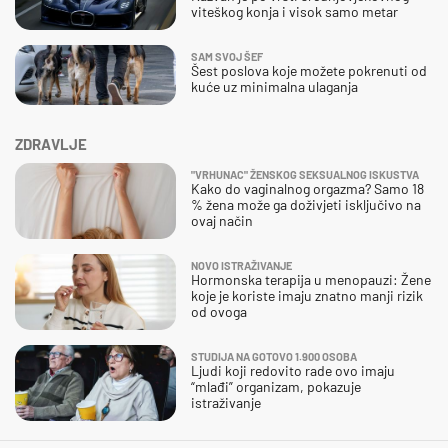
viteškog konja i visok samo metar
SAM SVOJ ŠEF
Šest poslova koje možete pokrenuti od
kuće uz minimalna ulaganja
ZDRAVLJE
"VRHUNAC" ŽENSKOG SEKSUALNOG ISKUSTVA
Kako do vaginalnog orgazma? Samo 18
% žena može ga doživjeti isključivo na
ovaj način
NOVO ISTRAŽIVANJE
Hormonska terapija u menopauzi: Žene
koje je koriste imaju znatno manji rizik
od ovoga
STUDIJA NA GOTOVO 1.900 OSOBA
Ljudi koji redovito rade ovo imaju
“mlađi” organizam, pokazuje
istraživanje