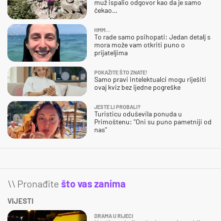
muž ispalio odgovor kao da je samo
čekao…
HMM…
To rade samo psihopati: Jedan detalj s
mora može vam otkriti puno o
prijateljima
POKAŽITE ŠTO ZNATE!
Samo pravi intelektualci mogu riješiti
ovaj kviz bez ijedne pogreške
JESTE LI PROBALI?
Turisticu oduševila ponuda u
Primoštenu: "Oni su puno pametniji od
nas"
\\ Pronađite
što vas zanima
VIJESTI
DRAMA U RIJECI