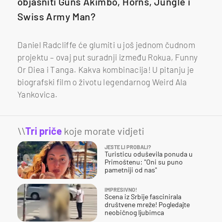
objasniti Guns Akimbo, Horns, Jungle i
Swiss Army Man?
Daniel Radcliffe će glumiti u još jednom čudnom
projektu – ovaj put suradnji između Rokua, Funny
Or Diea i Tanga. Kakva kombinacija! U pitanju je
biografski film o životu legendarnog Weird Ala
Yankovica.
\\
Tri priče
koje morate vidjeti
JESTE LI PROBALI?
Turisticu oduševila ponuda u
Primoštenu: "Oni su puno
pametniji od nas"
IMPRESIVNO!
Scena iz Srbije fascinirala
društvene mreže! Pogledajte
neobičnog ljubimca