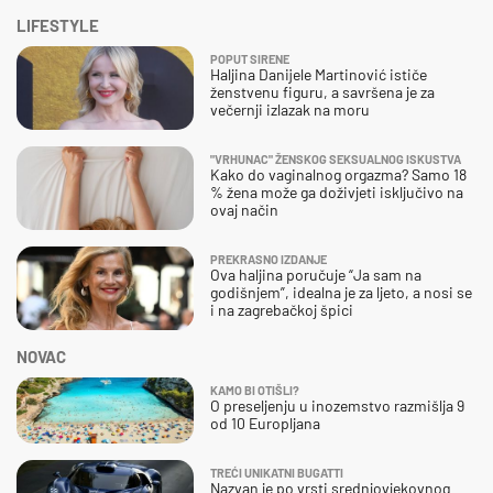
LIFESTYLE
POPUT SIRENE
Haljina Danijele Martinović ističe
ženstvenu figuru, a savršena je za
večernji izlazak na moru
"VRHUNAC" ŽENSKOG SEKSUALNOG ISKUSTVA
Kako do vaginalnog orgazma? Samo 18
% žena može ga doživjeti isključivo na
ovaj način
PREKRASNO IZDANJE
Ova haljina poručuje “Ja sam na
godišnjem”, idealna je za ljeto, a nosi se
i na zagrebačkoj špici
NOVAC
KAMO BI OTIŠLI?
O preseljenju u inozemstvo razmišlja 9
od 10 Europljana
TREĆI UNIKATNI BUGATTI
Nazvan je po vrsti srednjovjekovnog