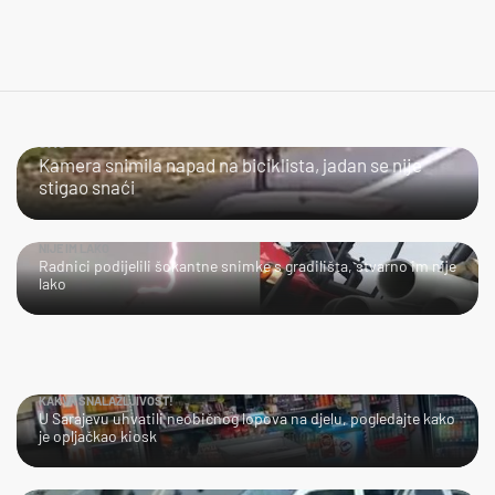
JAO...
Kamera snimila napad na biciklista, jadan se nije
stigao snaći
NIJE IM LAKO
Radnici podijelili šokantne snimke s gradilišta, stvarno im nije
lako
KAKVA SNALAŽLJIVOST!
U Sarajevu uhvatili neobičnog lopova na djelu, pogledajte kako
je opljačkao kiosk