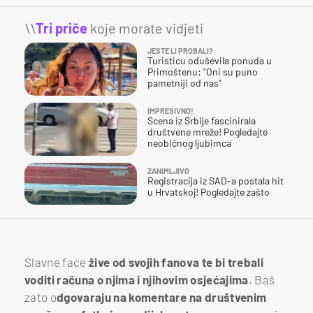
\\
Tri priče
koje morate vidjeti
JESTE LI PROBALI?
Turisticu oduševila ponuda u
Primoštenu: "Oni su puno
pametniji od nas"
IMPRESIVNO!
Scena iz Srbije fascinirala
društvene mreže! Pogledajte
neobičnog ljubimca
ZANIMLJIVO
Registracija iz SAD-a postala hit
u Hrvatskoj! Pogledajte zašto
Slavne face
žive od svojih fanova te bi trebali
voditi računa o njima i njihovim osjećajima
. Baš
zato o
dgovaraju na komentare na društvenim