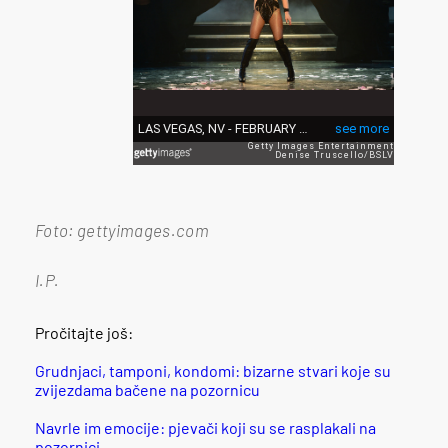
Foto: gettyimages.com
I.P.
Pročitajte još:
Grudnjaci, tamponi, kondomi: bizarne stvari koje su
zvijezdama bačene na pozornicu
Navrle im emocije: pjevači koji su se rasplakali na
pozornici