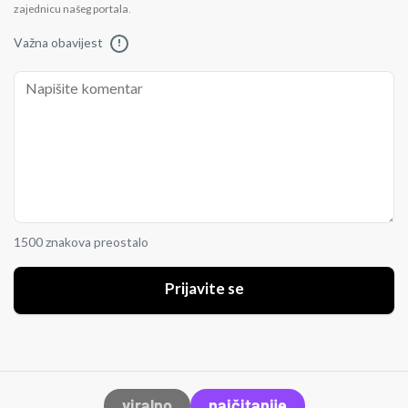
zajednicu našeg portala.
Važna obavijest
!
1500 znakova preostalo
Prijavite se
viralno
najčitanije