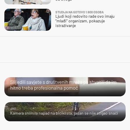
STUDIJA NA GOTOVO 1.900 OSOBA
Ljudi koji redovito rade ovo imaju
“mlađi” organizam, pokazuje
istraživanje
URADI SAM?
Slijedili savjete s društvenih mreža pa shvatili da im
hitno treba profesionalna pomoć
JAO...
Kamera snimila napad na biciklista, jadan se nije stigao snaći