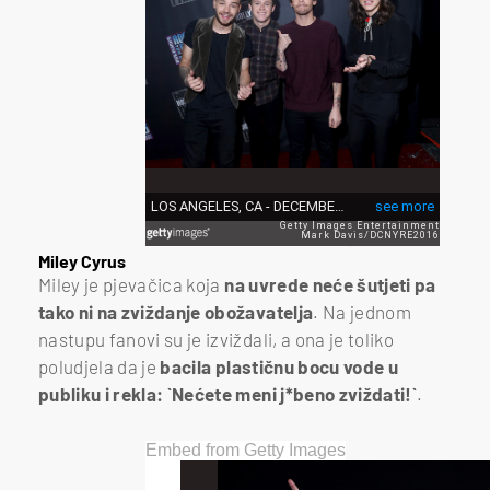
Miley Cyrus
Miley je pjevačica koja
na uvrede neće šutjeti pa
tako ni na zviždanje obožavatelja
. Na jednom
nastupu fanovi su je izviždali, a ona je toliko
poludjela da je
bacila plastičnu bocu vode u
publiku i rekla: `Nećete meni j*beno zviždati!`
.
Embed from Getty Images