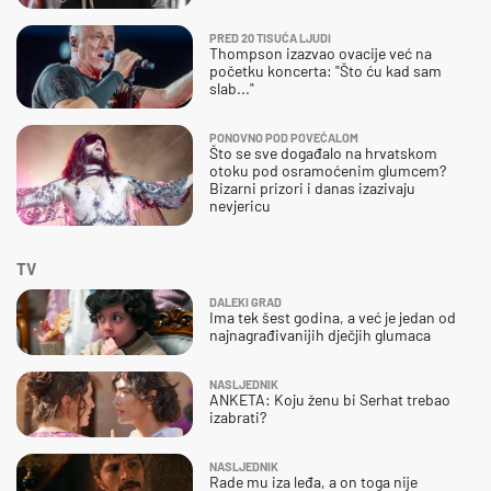
PRED 20 TISUĆA LJUDI
Thompson izazvao ovacije već na
početku koncerta: "Što ću kad sam
slab..."
PONOVNO POD POVEĆALOM
Što se sve događalo na hrvatskom
otoku pod osramoćenim glumcem?
Bizarni prizori i danas izazivaju
nevjericu
TV
DALEKI GRAD
Ima tek šest godina, a već je jedan od
najnagrađivanijih dječjih glumaca
NASLJEDNIK
ANKETA: Koju ženu bi Serhat trebao
izabrati?
NASLJEDNIK
Rade mu iza leđa, a on toga nije