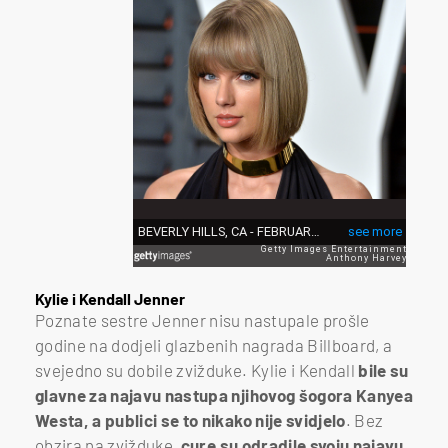
Kylie i Kendall Jenner
Poznate sestre Jenner nisu nastupale prošle
godine na dodjeli glazbenih nagrada Billboard, a
svejedno su dobile zvižduke. Kylie i Kendall
bile su
glavne za najavu nastupa njihovog šogora Kanyea
Westa, a publici se to nikako nije svidjelo
. Bez
obzira na zvižduke,
cure su odradile svoju najavu
.