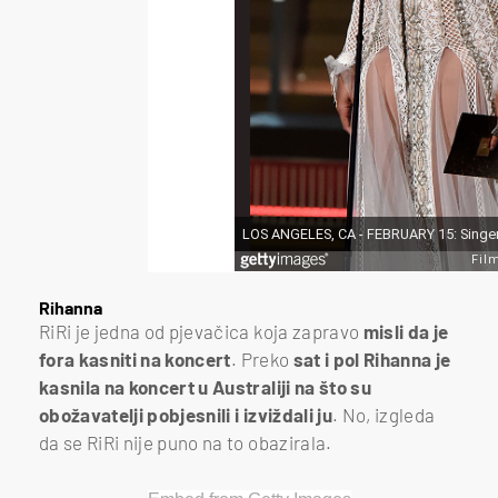
Rihanna
RiRi je jedna od pjevačica koja zapravo
misli da je
fora kasniti na koncert
. Preko
sat i pol Rihanna je
kasnila na koncert u Australiji na što su
obožavatelji pobjesnili i izviždali ju
. No, izgleda
da se RiRi nije puno na to obazirala.