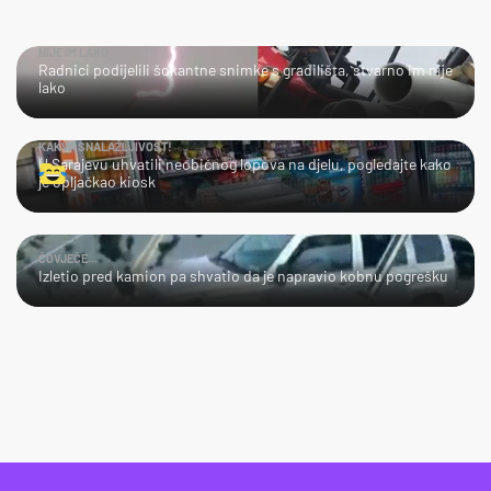
NIJE IM LAKO
Radnici podijelili šokantne snimke s gradilišta, stvarno im nije
lako
KAKVA SNALAŽLJIVOST!
U Sarajevu uhvatili neobičnog lopova na djelu, pogledajte kako
je opljačkao kiosk
ČOVJEČE...
Izletio pred kamion pa shvatio da je napravio kobnu pogrešku