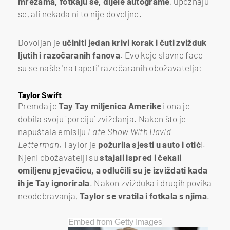
mrežama, fotkaju se, dijele autograme
, upoznaju
se, ali nekada ni to nije dovoljno.
Dovoljan je
učiniti jedan krivi korak i čuti zvižduk
ljutih i razočaranih fanova
. Evo koje slavne face
su se našle 'na tapeti' razočaranih obožavatelja:
Taylor Swift
Premda je
Tay Tay miljenica Amerike
i ona je
dobila svoju `porciju` zviždanja. Nakon što je
napuštala emisiju
Late Show With David
Letterman
, Taylor je
požurila sjesti u auto i otić
i.
Njeni obožavatelji su
stajali ispred i čekali
omiljenu pjevačicu, a odlučili su je izviždati kada
ih je Tay ignorirala
. Nakon zvižduka i drugih povika
neodobravanja,
Taylor se vratila i fotkala s njima
.
Embed from Getty Images