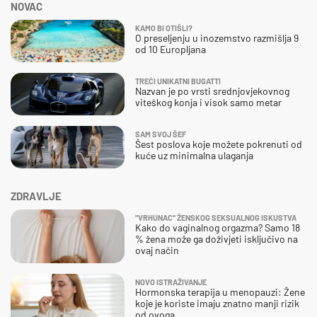
NOVAC
KAMO BI OTIŠLI?
O preseljenju u inozemstvo razmišlja 9
od 10 Europljana
TREĆI UNIKATNI BUGATTI
Nazvan je po vrsti srednjovjekovnog
viteškog konja i visok samo metar
SAM SVOJ ŠEF
Šest poslova koje možete pokrenuti od
kuće uz minimalna ulaganja
ZDRAVLJE
"VRHUNAC" ŽENSKOG SEKSUALNOG ISKUSTVA
Kako do vaginalnog orgazma? Samo 18
% žena može ga doživjeti isključivo na
ovaj način
NOVO ISTRAŽIVANJE
Hormonska terapija u menopauzi: Žene
koje je koriste imaju znatno manji rizik
od ovoga