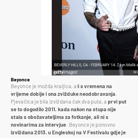
Beyonce
Beyonce je možda kraljica, al
i s vremena na
vrijeme dobije i ona zvižduke neodobravanja
.
Pjevačica je bila izviždana čak dva puta, a
prvi put
se to dogodilo 2011. kada nakon na stupa nije
stala s obožavateljima za fotkanje, ali ni s
novinarima za intervjue
. Beyonce je ponovno
izviždana 2013. u Engleskoj na V Festivalu gdje je