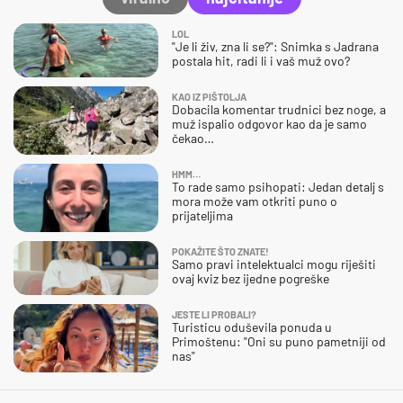
LOL
"Je li živ, zna li se?": Snimka s Jadrana
postala hit, radi li i vaš muž ovo?
KAO IZ PIŠTOLJA
Dobacila komentar trudnici bez noge, a
muž ispalio odgovor kao da je samo
čekao…
HMM…
To rade samo psihopati: Jedan detalj s
mora može vam otkriti puno o
prijateljima
POKAŽITE ŠTO ZNATE!
Samo pravi intelektualci mogu riješiti
ovaj kviz bez ijedne pogreške
JESTE LI PROBALI?
Turisticu oduševila ponuda u
Primoštenu: "Oni su puno pametniji od
nas"