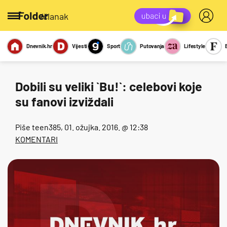
/članak
Dnevnik.hr
Vijesti
Sport
Putovanja
Lifestyle
Viralno
Miks
Kviz
Report
Sexy
Dobili su veliki `Bu!`: celebovi koje
su fanovi izviždali
Piše
teen385
, 01. ožujka. 2016. @ 12:38
KOMENTARI