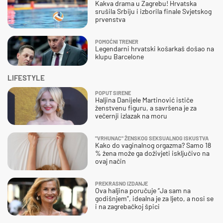
Kakva drama u Zagrebu! Hrvatska
srušila Srbiju i izborila finale Svjetskog
prvenstva
POMOĆNI TRENER
Legendarni hrvatski košarkaš došao na
klupu Barcelone
LIFESTYLE
POPUT SIRENE
Haljina Danijele Martinović ističe
ženstvenu figuru, a savršena je za
večernji izlazak na moru
"VRHUNAC" ŽENSKOG SEKSUALNOG ISKUSTVA
Kako do vaginalnog orgazma? Samo 18
% žena može ga doživjeti isključivo na
ovaj način
PREKRASNO IZDANJE
Ova haljina poručuje “Ja sam na
godišnjem”, idealna je za ljeto, a nosi se
i na zagrebačkoj špici