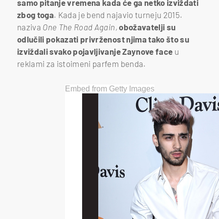
samo pitanje vremena kada će ga netko izviždati
zbog toga
. Kada je bend najavio turneju 2015.
naziva
One The Road Again
,
obožavatelji su
odlučili pokazati privrženost njima tako što su
izviždali svako pojavljivanje Zaynove face
u
reklami za istoimeni parfem benda.
Embed from Getty Images