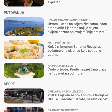
svjestan
PUTOVANJA
UŽIVANJE NA "PRIVATNOM" OTOKU
Hrvatski otok na kojem živi samo jedan
stanovnik: Ljepotan koji je diljem
svijeta poznat po svojem "bijelom zlatu"
MA, SAVRŠENSTVO!
Kolač s limunom i sirom: Recept za
božanstvenu slasticu koja se topi u
ustima
NAJMANJA NA SVIJETU
Čudo prirode: Predivna pješčana plaža
na 100 metara od mora
SPORT
CIPELARILI GA DOK JE LEŽAO
VIDEO Pojavila se nova snimka tučnjave
BBB-a i Torcide: "Je*ote, pa ubit će ga!"
DRAMATIČAN PREOKRET