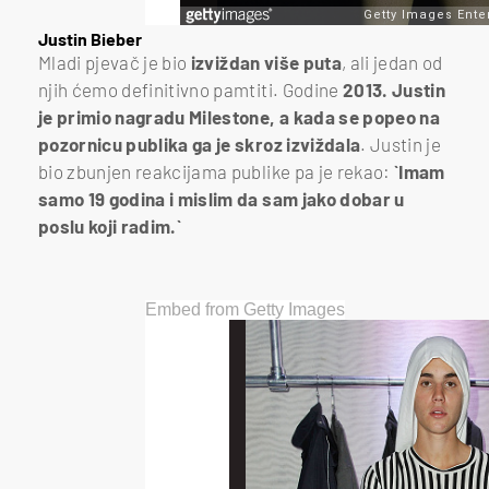
Justin Bieber
Mladi pjevač je bio
izviždan više puta
, ali jedan od
njih ćemo definitivno pamtiti. Godine
2013. Justin
je primio nagradu Milestone, a kada se popeo na
pozornicu publika ga je skroz izviždala
. Justin je
bio zbunjen reakcijama publike pa je rekao:
`Imam
samo 19 godina i mislim da sam jako dobar u
poslu koji radim.`
Embed from Getty Images