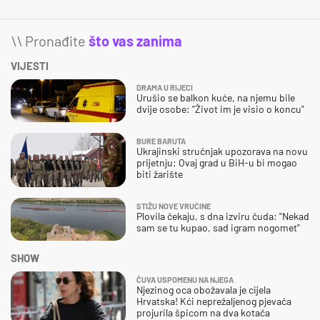
\\ Pronađite
što vas zanima
VIJESTI
DRAMA U RIJECI
Urušio se balkon kuće, na njemu bile
dvije osobe: "Život im je visio o koncu"
BURE BARUTA
Ukrajinski stručnjak upozorava na novu
prijetnju: Ovaj grad u BiH-u bi mogao
biti žarište
STIŽU NOVE VRUĆINE
Plovila čekaju, s dna izviru čuda: "Nekad
sam se tu kupao, sad igram nogomet"
SHOW
ČUVA USPOMENU NA NJEGA
Njezinog oca obožavala je cijela
Hrvatska! Kći neprežaljenog pjevača
projurila špicom na dva kotača