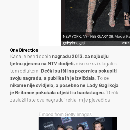
One Direction
Kada je bend dobio
nagradu 2013. za najbolju
ljetnu pjesmu na MTV dodjeli
, nisu se svi slagali s
tom odlukom.
Dečki su išli na pozornicu pokupiti
svoju nagradu, a publika ih je izviždala
. To se
nikome nije svidjelo, a posebno ne Lady Gagi koja
je Britance pokušala utješiti u backstageu
. `Dečki
zaslužili ste ovu nagradu` rekla im je pjevačica.
Embed from Getty Images