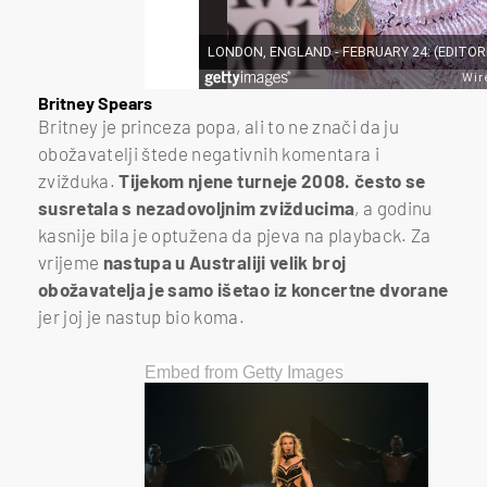
Britney Spears
Britney je princeza popa, ali to ne znači da ju
obožavatelji štede negativnih komentara i
zvižduka.
Tijekom njene turneje 2008. često se
susretala s nezadovoljnim zvižducima
, a godinu
kasnije bila je optužena da pjeva na playback. Za
vrijeme
nastupa u Australiji velik broj
obožavatelja je samo išetao iz koncertne dvorane
jer joj je nastup bio koma.
Embed from Getty Images