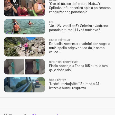
"Ove tri štrace došle su u klub…":
Splitska influencerica oplela po ženama
zbog užasnog ponašanja
LOL
"Je li živ, zna li se?": Snimka s Jadrana
postala hit, radi li i vaš muž ovo?
KAO IZ PIŠTOLJA
Dobacila komentar trudnici bez noge, a
muž ispalio odgovor kao da je samo
čekao…
NISU STIGLI POPRAVITI
Platio noćenje u Zadru 105 eura, a ovo
ga je dočekalo
ŠTO KAŽETE?
"Nećeš, razbojniče!" Snimka s A1
izazvala burnu raspravu