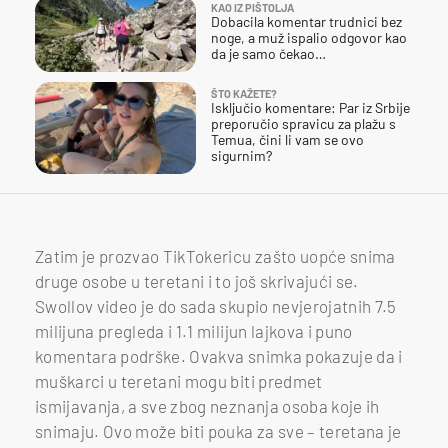
KAO IZ PIŠTOLJA
Dobacila komentar trudnici bez
noge, a muž ispalio odgovor kao
da je samo čekao…
ŠTO KAŽETE?
Isključio komentare: Par iz Srbije
preporučio spravicu za plažu s
Temua, čini li vam se ovo
sigurnim?
Zatim je prozvao TikTokericu zašto uopće snima
druge osobe u teretani i to još skrivajući se.
Swollov video je do sada skupio nevjerojatnih 7.5
milijuna pregleda i 1.1 milijun lajkova i puno
komentara podrške. Ovakva snimka pokazuje da i
muškarci u teretani mogu biti predmet
ismijavanja, a sve zbog neznanja osoba koje ih
snimaju. Ovo može biti pouka za sve – teretana je