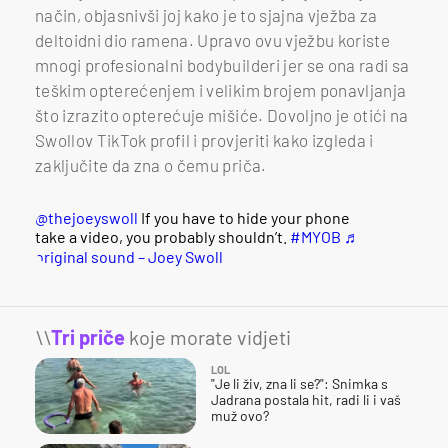
način, objasnivši joj kako je to sjajna vježba za
deltoidni dio ramena. Upravo ovu vježbu koriste
mnogi profesionalni bodybuilderi jer se ona radi sa
teškim opterećenjem i velikim brojem ponavljanja
što izrazito opterećuje mišiće. Dovoljno je otići na
Swollov TikTok profil i provjeriti kako izgleda i
zaključite da zna o čemu priča.
@thejoeyswoll
If you have to hide your phone
take a video, you probably shouldn’t.
#MYOB
♬
original sound – Joey Swoll
\\
Tri priče
koje morate vidjeti
LOL
"Je li živ, zna li se?": Snimka s
Jadrana postala hit, radi li i vaš
muž ovo?