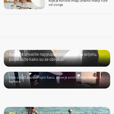
koje je koriste imaju znatno manji rizik
od ovoga
NIJE LAKO BITI LOPOV
Kamere uhvatile najgluplje kriminalce na svijetu,
pogledajte kako su se obrukali
JAO...
Uljez u kući izazvao opći kaos, a sve je snimila sigurnosna
kamera
LOL
"Je li živ, zna li se?": Snimka s Jadrana postala hit, radi li i vaš