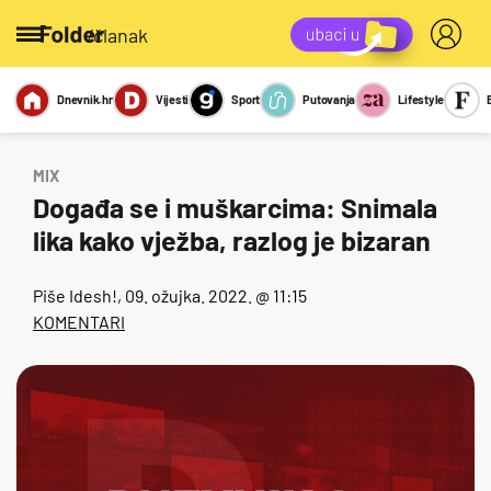
/članak
Dnevnik.hr
Vijesti
Sport
Putovanja
Lifestyle
Viralno
Miks
Kviz
Report
Sexy
MIX
Događa se i muškarcima: Snimala
lika kako vježba, razlog je bizaran
Piše
Idesh!
, 09. ožujka. 2022. @ 11:15
KOMENTARI