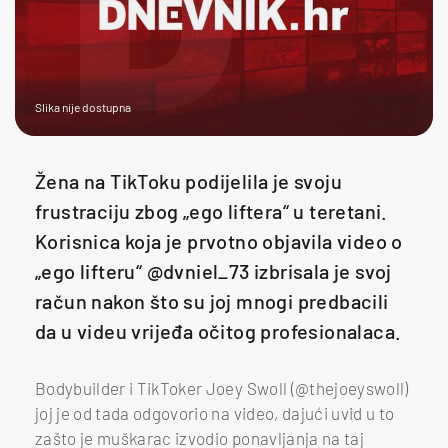
Slika nije dostupna
Žena na TikToku podijelila je svoju
frustraciju zbog „ego liftera“ u teretani.
Korisnica koja je prvotno objavila video o
„ego lifteru“ @dvniel_73 izbrisala je svoj
račun nakon što su joj mnogi predbacili
da u videu vrijeđa očitog profesionalaca.
Bodybuilder i TikToker Joey Swoll (@thejoeyswoll)
joj je od tada odgovorio na video, dajući uvid u to
zašto je muškarac izvodio ponavljanja na taj