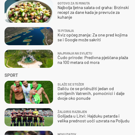
GOTOVO ZA 15 MINUTA
Najbolja ljetna salata od graha: Brzinski
recept za dane kada je prevruće za
kuhanje
15 PITANJA
Kviz općeg znanja: Za one pred kojima
se i Google može sakriti
NAJMANJA NA SVIJETU
Čudo prirode: Predivna pješčana plaža
na 100 metara od mora
SPORT
SLAŽE SE STOŽER
Daliću će se pridružiti jedan od
omiljenih Vatrenih, pomoćnici i dalje
dvoje oko ponude
ŽALGIRIS RAZBIJEN
Golijada u Litvi: Hajduku petarda i
velika prednost uoči uzvrata na Poljudu
NOVI IZAZOV