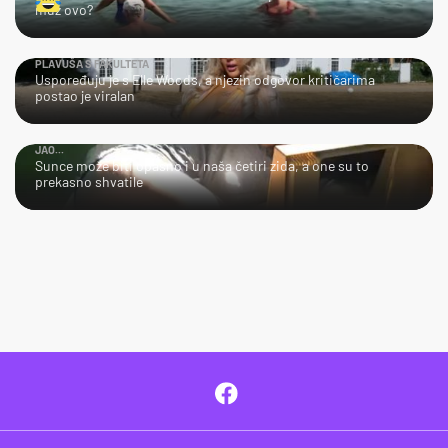
muž ovo?
PLAVUŠA S FAKULTETA
Uspoređuju je s Elle Woods, a njezin odgovor kritičarima
postao je viralan
JAO...
Sunce može biti opasno i u naša četiri zida, a one su to
prekasno shvatile