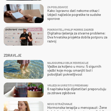
ZA POSLODAVCE
Kako ispravno dati nekome otkaz i
izbjeći najčešće pogreške te sudske
sporove
POKROVITELJ PHILIP MORRIS ZAGREB
Digitalna rješenja za stvarne probleme:
Dva hrvatska projekta dobila potporu za
razvoj
ZDRAVLJE
NAJSIGURNIJI OBLIK REKREACIJE
Vježbe za koljeno u moru: 5 sigurnih
vježbi koje mogu smanjiti bol i
poboljšati pokretljivost
VRIJEDI IH UVRSTITI U PREHRANU
6 napitaka koje dijetetičari preporučuju
za zdrave zglobove
NOVO ISTRAŽIVANJE
Hormonska terapija u menopauzi: Žene