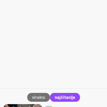
viralno
najčitanije
UŽAS…