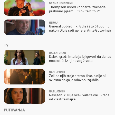
DRAMA U ŠIBENIKU
Thompson usred koncerta iznenada
prekinuo pjesmu: "Zovite hitnu!"
HEROJ
General pobjednik: Gdje i što 31 godinu
nakon Oluje radi general Ante Gotovina?
TV
DALEKI GRAD
Daleki grad: Intuicija joj govori da danas
neće otići iz njihovog života
NASLJEDNIK
Želi da njih troje sretno žive, a nije ni
svjesna da ga je odavno izgubila
NASLJEDNIK
Nasljednik: Nije očekivala takve uvrede
od vlastite majke
PUTOVANJA