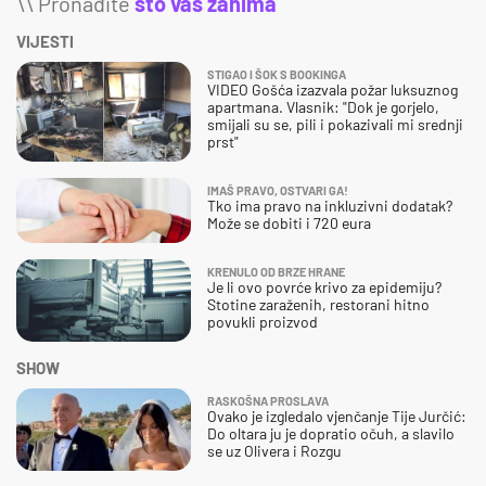
\\ Pronađite
što vas zanima
VIJESTI
STIGAO I ŠOK S BOOKINGA
VIDEO Gošća izazvala požar luksuznog
apartmana. Vlasnik: "Dok je gorjelo,
smijali su se, pili i pokazivali mi srednji
prst"
IMAŠ PRAVO, OSTVARI GA!
Tko ima pravo na inkluzivni dodatak?
Može se dobiti i 720 eura
KRENULO OD BRZE HRANE
Je li ovo povrće krivo za epidemiju?
Stotine zaraženih, restorani hitno
povukli proizvod
SHOW
RASKOŠNA PROSLAVA
Ovako je izgledalo vjenčanje Tije Jurčić:
Do oltara ju je dopratio očuh, a slavilo
se uz Olivera i Rozgu