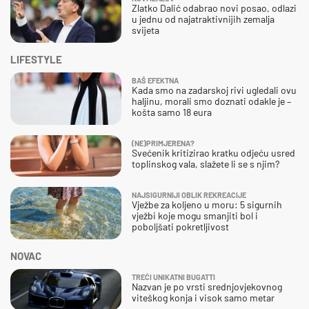
Zlatko Dalić odabrao novi posao, odlazi
u jednu od najatraktivnijih zemalja
svijeta
LIFESTYLE
BAŠ EFEKTNA
Kada smo na zadarskoj rivi ugledali ovu
haljinu, morali smo doznati odakle je –
košta samo 18 eura
(NE)PRIMJERENA?
Svećenik kritizirao kratku odjeću usred
toplinskog vala, slažete li se s njim?
NAJSIGURNIJI OBLIK REKREACIJE
Vježbe za koljeno u moru: 5 sigurnih
vježbi koje mogu smanjiti bol i
poboljšati pokretljivost
NOVAC
TREĆI UNIKATNI BUGATTI
Nazvan je po vrsti srednjovjekovnog
viteškog konja i visok samo metar