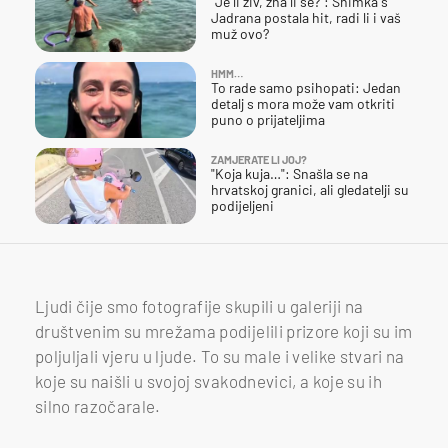
"Je li živ, zna li se?": Snimka s
Jadrana postala hit, radi li i vaš
muž ovo?
HMM…
To rade samo psihopati: Jedan
detalj s mora može vam otkriti
puno o prijateljima
ZAMJERATE LI JOJ?
"Koja kuja…": Snašla se na
hrvatskoj granici, ali gledatelji su
podijeljeni
Ljudi čije smo fotografije skupili u galeriji na
društvenim su mrežama podijelili prizore koji su im
poljuljali vjeru u ljude. To su male i velike stvari na
koje su naišli u svojoj svakodnevici, a koje su ih
silno razočarale.