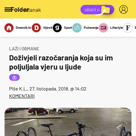
/članak
Dnevnik.hr
Vijesti
Sport
Putovanja
Lifestyle
Viralno
Miks
Kviz
Report
Sexy
LAŽI I OBMANE
Doživjeli razočaranja koja su im
poljuljala vjeru u ljude
Piše
K.L.
, 27. listopada. 2018. @ 14:02
KOMENTARI