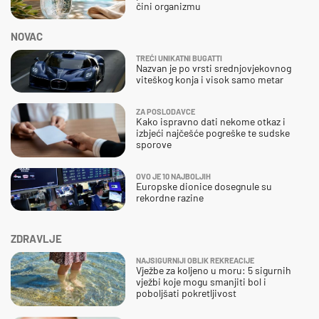
čini organizmu
NOVAC
TREĆI UNIKATNI BUGATTI
Nazvan je po vrsti srednjovjekovnog
viteškog konja i visok samo metar
ZA POSLODAVCE
Kako ispravno dati nekome otkaz i
izbjeći najčešće pogreške te sudske
sporove
OVO JE 10 NAJBOLJIH
Europske dionice dosegnule su
rekordne razine
ZDRAVLJE
NAJSIGURNIJI OBLIK REKREACIJE
Vježbe za koljeno u moru: 5 sigurnih
vježbi koje mogu smanjiti bol i
poboljšati pokretljivost