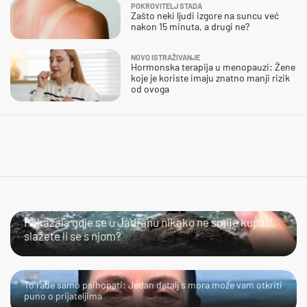
POKROVITELJ STADA
Zašto neki ljudi izgore na suncu već
nakon 15 minuta, a drugi ne?
NOVO ISTRAŽIVANJE
Hormonska terapija u menopauzi: Žene
koje je koriste imaju znatno manji rizik
od ovoga
SLIJEDITE LI OVU PREPORUKU?
Pokazala gdje se u Jadranu nikako ne smije kupati,
slažete li se s njom?
HMM…
To rade samo psihopati: Jedan detalj s mora može vam otkriti
puno o prijateljima