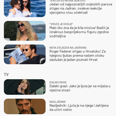
"KAO DA SU NOVAK ĐOKOVIĆ"
Jedan od najpoznatijih svjetskih parova
stigao na Jadran, ovakve reakcije
vjerojatno nisu očekivali
"VRUĆE JE OVDJE"
Malo tko zna da je bila misica! Badić je
istaknuo besprijekornu figuru zgodne
voditeljice
NOVA ZVIJEZDA NA JADRANU
Roger Federer stigao u Hrvatsku! Za
njegovu ljubav prema našem otoku
zaslužan je jedan poznati Hrvat
TV
DALEKI GRAD
Daleki grad: Jako je ljuta jer se miješa u
njezine stvari
NASLJEDNIK
Nasljednik: Ljuta je na njega i zahtjeva
da učini nešto