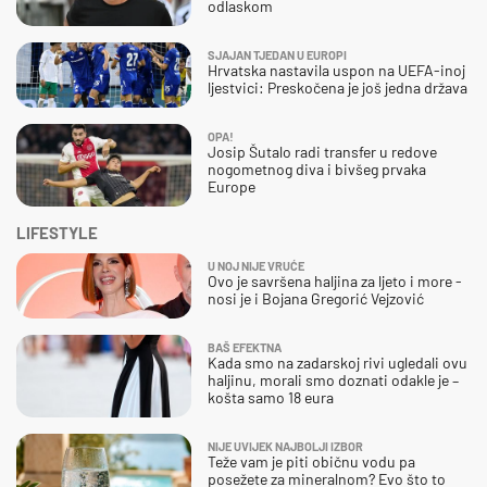
odlaskom
SJAJAN TJEDAN U EUROPI
Hrvatska nastavila uspon na UEFA-inoj
ljestvici: Preskočena je još jedna država
OPA!
Josip Šutalo radi transfer u redove
nogometnog diva i bivšeg prvaka
Europe
LIFESTYLE
U NOJ NIJE VRUĆE
Ovo je savršena haljina za ljeto i more -
nosi je i Bojana Gregorić Vejzović
BAŠ EFEKTNA
Kada smo na zadarskoj rivi ugledali ovu
haljinu, morali smo doznati odakle je –
košta samo 18 eura
NIJE UVIJEK NAJBOLJI IZBOR
Teže vam je piti običnu vodu pa
posežete za mineralnom? Evo što to