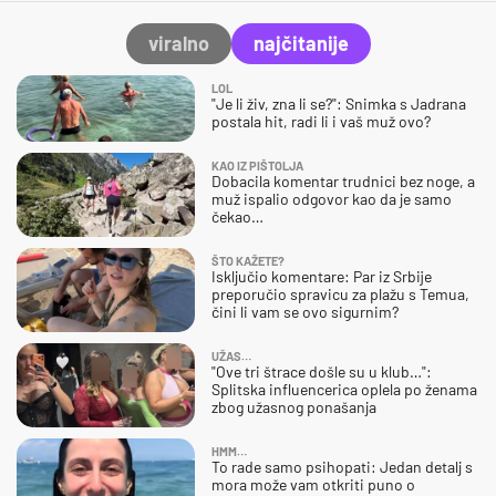
viralno
najčitanije
LOL
"Je li živ, zna li se?": Snimka s Jadrana
postala hit, radi li i vaš muž ovo?
KAO IZ PIŠTOLJA
Dobacila komentar trudnici bez noge, a
muž ispalio odgovor kao da je samo
čekao…
ŠTO KAŽETE?
Isključio komentare: Par iz Srbije
preporučio spravicu za plažu s Temua,
čini li vam se ovo sigurnim?
UŽAS…
"Ove tri štrace došle su u klub…":
Splitska influencerica oplela po ženama
zbog užasnog ponašanja
HMM…
To rade samo psihopati: Jedan detalj s
mora može vam otkriti puno o