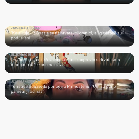
ZAMJERATE LI JOJ?
"Koja kuja…": Snašla se na hrvatskoj granici, ali gledatelji su
podijeljeni
ULJEPŠAO IH JE
Uređuje granice država, a ono što je napravio s Hrvatskom
mnogima diže kosu na glavi
JESTE LI PROBALI?
Turisticu oduševila ponuda u Primoštenu: "Oni su puno
pametniji od nas"