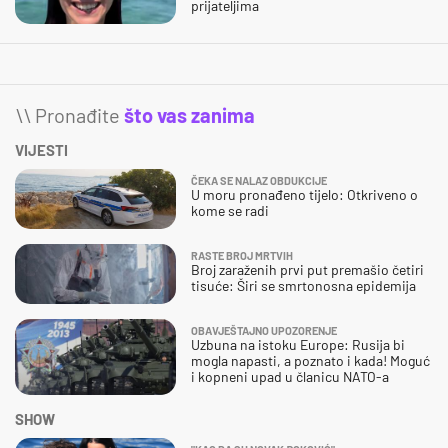
prijateljima
\\ Pronađite
što vas zanima
VIJESTI
ČEKA SE NALAZ OBDUKCIJE
U moru pronađeno tijelo: Otkriveno o
kome se radi
RASTE BROJ MRTVIH
Broj zaraženih prvi put premašio četiri
tisuće: Širi se smrtonosna epidemija
OBAVJEŠTAJNO UPOZORENJE
Uzbuna na istoku Europe: Rusija bi
mogla napasti, a poznato i kada! Moguć
i kopneni upad u članicu NATO-a
SHOW