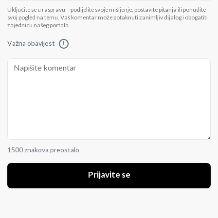
Uključite se u raspravu – podijelite svoje mišljenje, postavite pitanja ili ponudite
svoj pogled na temu. Vaš komentar može potaknuti zanimljiv dijalog i obogatiti
zajednicu našeg portala.
Važna obavijest
!
1500 znakova preostalo
Prijavite se