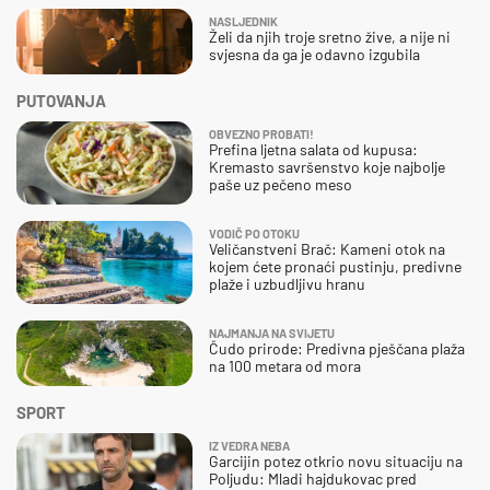
NASLJEDNIK
Želi da njih troje sretno žive, a nije ni
svjesna da ga je odavno izgubila
PUTOVANJA
OBVEZNO PROBATI!
Prefina ljetna salata od kupusa:
Kremasto savršenstvo koje najbolje
paše uz pečeno meso
VODIČ PO OTOKU
Veličanstveni Brač: Kameni otok na
kojem ćete pronaći pustinju, predivne
plaže i uzbudljivu hranu
NAJMANJA NA SVIJETU
Čudo prirode: Predivna pješčana plaža
na 100 metara od mora
SPORT
IZ VEDRA NEBA
Garcijin potez otkrio novu situaciju na
Poljudu: Mladi hajdukovac pred