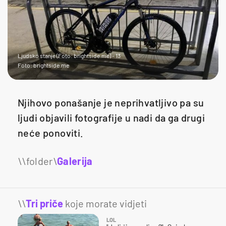
Ljudsko stanje (Foto: brightside.me) - 13
Foto: brightside.me
Njihovo ponašanje je neprihvatljivo pa su
ljudi objavili fotografije u nadi da ga drugi
neće ponoviti.
Galerija
15
\\
Tri priče
koje morate vidjeti
LOL