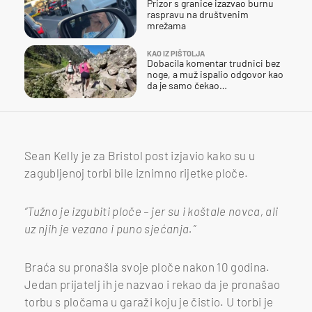
Prizor s granice izazvao burnu
raspravu na društvenim
mrežama
KAO IZ PIŠTOLJA
Dobacila komentar trudnici bez
noge, a muž ispalio odgovor kao
da je samo čekao…
Sean Kelly je za Bristol post izjavio kako su u
zagubljenoj torbi bile iznimno rijetke ploče.
“Tužno je izgubiti ploče – jer su i koštale novca, ali
uz njih je vezano i puno sjećanja.”
Braća su pronašla svoje ploče nakon 10 godina.
Jedan prijatelj ih je nazvao i rekao da je pronašao
torbu s pločama u garaži koju je čistio. U torbi je