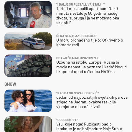
"I DALJE SU PLESALI, VRIŠTALI..."
Turisti mu zapalili apartman: "U 30
minuta nestalo je 50 godina našeg
života, supruga i ja ne možemo oka
sklopiti"
ČEKA SE NALAZ OBDUKCIJE
U moru pronađeno tijelo: Otkriveno o
kome se radi
OBAVJEŠTAJNO UPOZORENJE
Uzbuna na istoku Europe: Rusija bi
mogla napasti, a poznato i kada! Moguć
i kopneni upad u članicu NATO-a
SHOW
"KAO DA SU NOVAK ĐOKOVIĆ"
Jedan od najpoznatijih svjetskih parova
stigao na Jadran, ovakve reakcije
vjerojatno nisu očekivali
"UUUUUUFFFF"
Vau, koje noge! Ružičasti badić
istaknuo je najbolje adute Maje Šuput