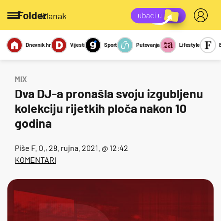
/članak
Dnevnik.hr
Vijesti
Sport
Putovanja
Lifestyle
Viralno
Miks
Kviz
Report
Sexy
MIX
Dva DJ-a pronašla svoju izgubljenu
kolekciju rijetkih ploča nakon 10
godina
Piše
F. O.
, 28. rujna. 2021. @ 12:42
KOMENTARI