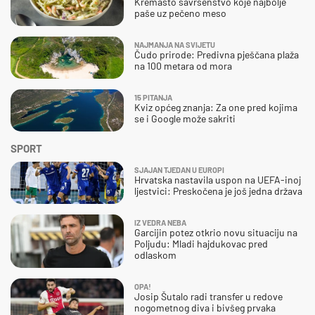
Kremasto savršenstvo koje najbolje
paše uz pečeno meso
NAJMANJA NA SVIJETU
Čudo prirode: Predivna pješčana plaža
na 100 metara od mora
15 PITANJA
Kviz općeg znanja: Za one pred kojima
se i Google može sakriti
SPORT
SJAJAN TJEDAN U EUROPI
Hrvatska nastavila uspon na UEFA-inoj
ljestvici: Preskočena je još jedna država
IZ VEDRA NEBA
Garcijin potez otkrio novu situaciju na
Poljudu: Mladi hajdukovac pred
odlaskom
OPA!
Josip Šutalo radi transfer u redove
nogometnog diva i bivšeg prvaka