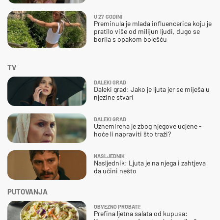
U 27. GODINI
Preminula je mlada influencerica koju je
pratilo više od milijun ljudi, dugo se
borila s opakom bolešću
TV
DALEKI GRAD
Daleki grad: Jako je ljuta jer se miješa u
njezine stvari
DALEKI GRAD
Uznemirena je zbog njegove ucjene -
hoće li napraviti što traži?
NASLJEDNIK
Nasljednik: Ljuta je na njega i zahtjeva
da učini nešto
PUTOVANJA
OBVEZNO PROBATI!
Prefina ljetna salata od kupusa: