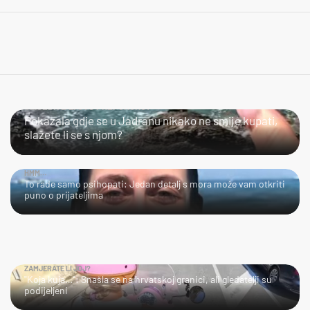
SLIJEDITE LI OVU PREPORUKU?
Pokazala gdje se u Jadranu nikako ne smije kupati,
slažete li se s njom?
HMM…
To rade samo psihopati: Jedan detalj s mora može vam otkriti
puno o prijateljima
ZAMJERATE LI JOJ?
"Koja kuja…": Snašla se na hrvatskoj granici, ali gledatelji su
podijeljeni