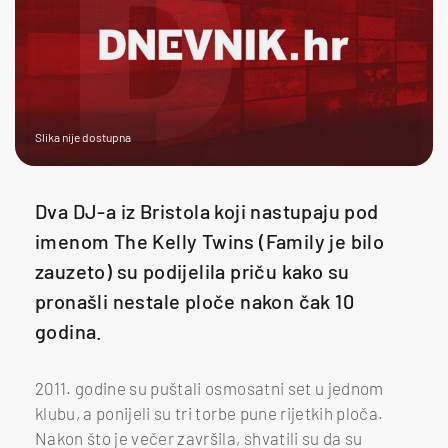
Slika nije dostupna
Dva DJ-a iz Bristola koji nastupaju pod
imenom The Kelly Twins (Family je bilo
zauzeto) su podijelila priču kako su
pronašli nestale ploče nakon čak 10
godina.
2011. godine su puštali osmosatni set u jednom
klubu, a ponijeli su tri torbe pune rijetkih ploča.
Nakon što je večer završila, shvatili su da su