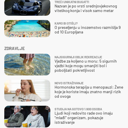
TREĆI UNIKATNI BUGATTI
Nazvan je po vrsti srednjovjekovnog
viteškog konja i visok samo metar
KAMO BI OTIŠLI?
O preseljenju u inozemstvo razmišlja 9
od 10 Europljana
ZDRAVLJE
NAJSIGURNIJI OBLIK REKREACIJE
Vježbe za koljeno u moru: 5 sigurnih
vježbi koje mogu smanjiti bol i
poboljšati pokretljivost
NOVO ISTRAŽIVANJE
Hormonska terapija u menopauzi: Žene
koje je koriste imaju znatno manji rizik
od ovoga
STUDIJA NA GOTOVO 1.900 OSOBA
Ljudi koji redovito rade ovo imaju
“mlađi” organizam, pokazuje
istraživanje