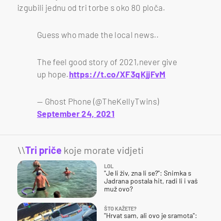
izgubili jednu od tri torbe s oko 80 ploča.
Guess who made the local news..
The feel good story of 2021,never give
up hope.
https://t.co/XF3qKjjFvM
— Ghost Phone (@TheKellyTwins)
September 24, 2021
\\
Tri priče
koje morate vidjeti
LOL
"Je li živ, zna li se?": Snimka s
Jadrana postala hit, radi li i vaš
muž ovo?
ŠTO KAŽETE?
"Hrvat sam, ali ovo je sramota":