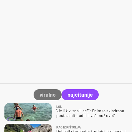
viralno
najčitanije
LOL
"Je li živ, zna li se?": Snimka s Jadrana
postala hit, radi li i vaš muž ovo?
KAO IZ PIŠTOLJA
Dobacila komentar trudnici bez noge, a