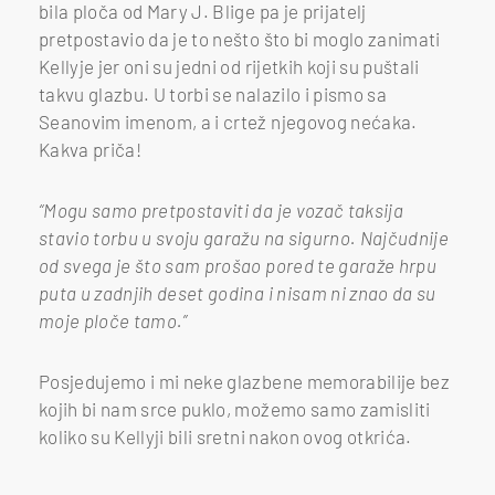
bila ploča od Mary J. Blige pa je prijatelj
pretpostavio da je to nešto što bi moglo zanimati
Kellyje jer oni su jedni od rijetkih koji su puštali
takvu glazbu. U torbi se nalazilo i pismo sa
Seanovim imenom, a i crtež njegovog nećaka.
Kakva priča!
“Mogu samo pretpostaviti da je vozač taksija
stavio torbu u svoju garažu na sigurno. Najčudnije
od svega je što sam prošao pored te garaže hrpu
puta u zadnjih deset godina i nisam ni znao da su
moje ploče tamo.”
Posjedujemo i mi neke glazbene memorabilije bez
kojih bi nam srce puklo, možemo samo zamisliti
koliko su Kellyji bili sretni nakon ovog otkrića.