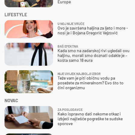
Europe
LIFESTYLE
U NOJ NIJE VRUĆE
Ovo je savršena haljina za ljeto i more -
nosi je i Bojana Gregorić Vejzović
BAŠ EFEKTNA
Kada smo na zadarskoj rivi ugledali ovu
haljinu, morali smo doznati odakle je –
košta samo 18 eura
NIJE UVIJEK NAJBOLJI IZBOR
Teže vam je piti običnu vodu pa
posežete za mineralnom? Evo što to
čini organizmu
NOVAC
ZA POSLODAVCE
Kako ispravno dati nekome otkaz i
izbjeći najčešće pogreške te sudske
sporove