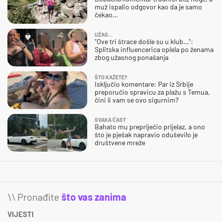
muž ispalio odgovor kao da je samo
čekao…
UŽAS…
"Ove tri štrace došle su u klub…":
Splitska influencerica oplela po ženama
zbog užasnog ponašanja
ŠTO KAŽETE?
Isključio komentare: Par iz Srbije
preporučio spravicu za plažu s Temua,
čini li vam se ovo sigurnim?
SVAKA ČAST
Bahato mu prepriječio prijelaz, a ono
što je pješak napravio oduševilo je
društvene mreže
\\ Pronađite
što vas zanima
VIJESTI