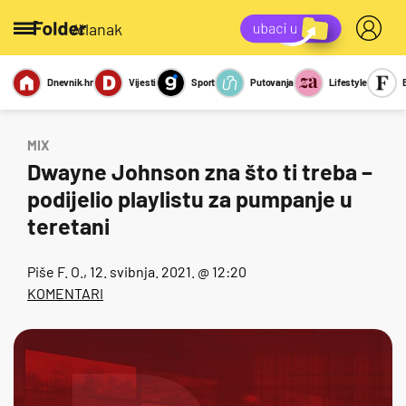
/članak
Dnevnik.hr
Vijesti
Sport
Putovanja
Lifestyle
Viralno
Miks
Kviz
Report
Sexy
MIX
Dwayne Johnson zna što ti treba –
podijelio playlistu za pumpanje u
teretani
Piše
F. O.
, 12. svibnja. 2021. @ 12:20
KOMENTARI