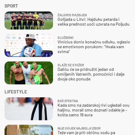
SPORT
ŽALGIRIS RAZBIJEN
Golijada u Litvi: Hajduku petarda i
velika prednost uoči uzvrata na Poljudu
SLUŽBENO
Vinicius donio konačnu odluku, oglasio
se emotivnom porukom: "Hvala vam
svima"
SLAŽE SE STOŽER
Daliću će se pridružiti jedan od
omiljenih Vatrenih, pomoćnici i dalje
dvoje oko ponude
LIFESTYLE
BAŠ EFEKTNA
Kada smo na zadarskoj rivi ugledali ovu
haljinu, morali smo doznati odakle je –
košta samo 18 eura
NIJE UVIJEK NAJBOLJI IZBOR
Teže vam je piti običnu vodu pa