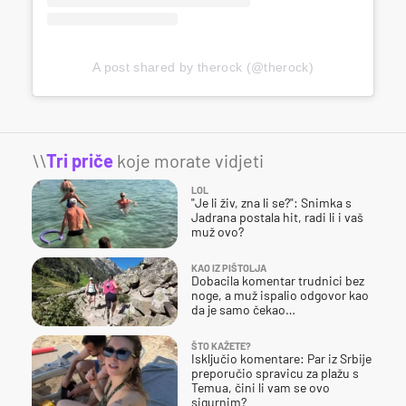
A post shared by therock (@therock)
\\
Tri priče
koje morate vidjeti
LOL
"Je li živ, zna li se?": Snimka s
Jadrana postala hit, radi li i vaš
muž ovo?
KAO IZ PIŠTOLJA
Dobacila komentar trudnici bez
noge, a muž ispalio odgovor kao
da je samo čekao…
ŠTO KAŽETE?
Isključio komentare: Par iz Srbije
preporučio spravicu za plažu s
Temua, čini li vam se ovo
sigurnim?