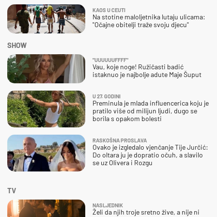
KAOS U CEUTI
Na stotine maloljetnika lutaju ulicama:
"Očajne obitelji traže svoju djecu"
SHOW
"UUUUUUFFFF"
Vau, koje noge! Ružičasti badić
istaknuo je najbolje adute Maje Šuput
U 27. GODINI
Preminula je mlada influencerica koju je
pratilo više od milijun ljudi, dugo se
borila s opakom bolesti
RASKOŠNA PROSLAVA
Ovako je izgledalo vjenčanje Tije Jurčić:
Do oltara ju je dopratio očuh, a slavilo
se uz Olivera i Rozgu
TV
NASLJEDNIK
Želi da njih troje sretno žive, a nije ni