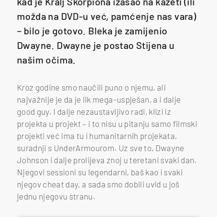
kad je Kralj Škorpiona izašao na kazeti (ili
možda na DVD-u već, pamćenje nas vara)
– bilo je gotovo. Bleka je zamijenio
Dwayne. Dwayne je postao Stijena u
našim očima.
Kroz godine smo naučili puno o njemu, ali
najvažnije je da je lik mega-uspješan, a i dalje
good guy. I dalje nezaustavljivo radi, klizi iz
projekta u projekt – i to nisu u pitanju samo filmski
projekti već ima tu i humanitarnih projekata,
suradnji s UnderArmourom. Uz sve to, Dwayne
Johnson i dalje prolijeva znoj u teretani svaki dan.
Njegovi sessioni su legendarni, baš kao i svaki
njegov cheat day, a sada smo dobili uvid u još
jednu njegovu stranu.