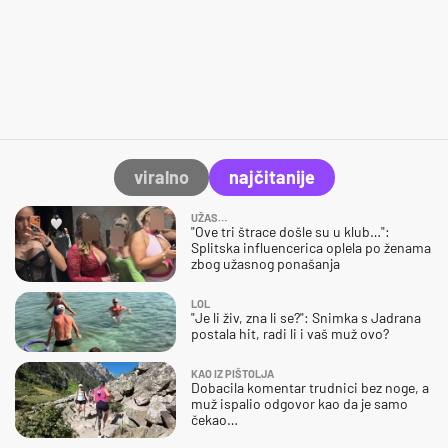
viralno
najčitanije
UŽAS…
"Ove tri štrace došle su u klub…":
Splitska influencerica oplela po ženama
zbog užasnog ponašanja
LOL
"Je li živ, zna li se?": Snimka s Jadrana
postala hit, radi li i vaš muž ovo?
KAO IZ PIŠTOLJA
Dobacila komentar trudnici bez noge, a
muž ispalio odgovor kao da je samo
čekao…