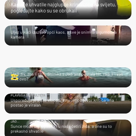
Kamere uhvatile najgluplje kriminalce na svijetu,
pogledajte kako su se obrukali
JAO...
Uljez u kući izazvao opći kaos, a sve je snimila sigurnosna
kamera
LOL
"Je li živ, zna li se?": Snimka s Jadrana postala hit, radi li i vaš
muž ovo?
PLAVUŠA S FAKULTETA
Uspoređuju je s Elle Woods, a njezin odgovor kritičarima
postao je viralan
JAO...
Sunce može biti opasno i u naša četiri zida, a one su to
prekasno shvatile