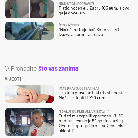
NISU STIGLI POPRAVITI
Platio noćenje u Zadru 105 eura, a ovo
ga je dočekalo
ŠTO KAŽETE?
"Nećeš, razbojniče!" Snimka s A1
izazvala burnu raspravu
\\ Pronađite
što vas zanima
VIJESTI
IMAŠ PRAVO, OSTVARI GA!
Tko ima pravo na inkluzivni dodatak?
Može se dobiti i 720 eura
"I DALJE SU PLESALI, VRIŠTALI..."
Turisti mu zapalili apartman: "U 30
minuta nestalo je 50 godina našeg
života, supruga i ja ne možemo oka
sklopiti"