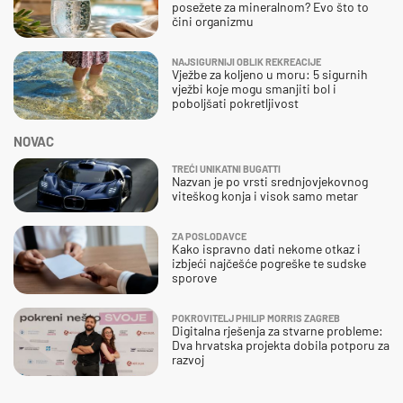
posežete za mineralnom? Evo što to
čini organizmu
NAJSIGURNIJI OBLIK REKREACIJE
Vježbe za koljeno u moru: 5 sigurnih
vježbi koje mogu smanjiti bol i
poboljšati pokretljivost
NOVAC
TREĆI UNIKATNI BUGATTI
Nazvan je po vrsti srednjovjekovnog
viteškog konja i visok samo metar
ZA POSLODAVCE
Kako ispravno dati nekome otkaz i
izbjeći najčešće pogreške te sudske
sporove
POKROVITELJ PHILIP MORRIS ZAGREB
Digitalna rješenja za stvarne probleme:
Dva hrvatska projekta dobila potporu za
razvoj