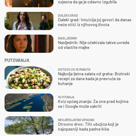
svjesna da ga je odavno izgubila
DALEKI GRAD
Daleki grad: Intuicija joj govori da danas
neće otići iz njihovog života
NASLJEDNIK
Nasljednik: Nije očekivala takve uvrede
od vlastite majke
PUTOVANJA
GOTOVO ZA 15 MINUTA
Najbolja ljetna salata od graha: Brzinski
recept za dane kada je prevruće za
kuhanje
15 PITANJA
Kviz općeg znanja: Za one pred kojima
se i Google može sakriti
NEVJEROJATNO OPASNO
Otrovno drvo: Tihi ubojica koji je
najopasniji kada padne kiša