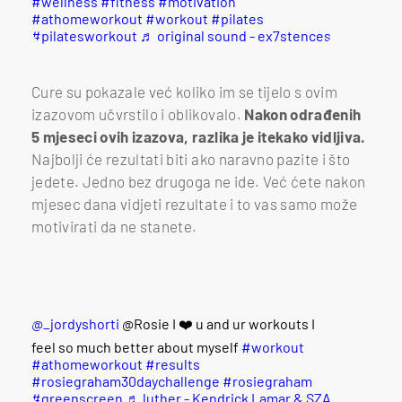
#wellness
#fitness
#motivation
#athomeworkout
#workout
#pilates
#pilatesworkout
♬ original sound - ex7stences
Cure su pokazale već koliko im se tijelo s ovim
izazovom učvrstilo i oblikovalo.
Nakon odrađenih
5 mjeseci ovih izazova, razlika je itekako vidljiva.
Najbolji će rezultati biti ako naravno pazite i što
jedete. Jedno bez drugoga ne ide. Već ćete nakon
mjesec dana vidjeti rezultate i to vas samo može
motivirati da ne stanete.
@_jordyshorti
@Rosie I ❤️ u and ur workouts I
feel so much better about myself
#workout
#athomeworkout
#results
#rosiegraham30daychallenge
#rosiegraham
#greenscreen
♬ luther - Kendrick Lamar & SZA