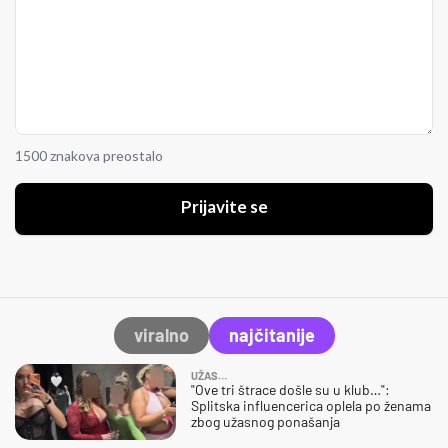
1500 znakova preostalo
Prijavite se
viralno
najčitanije
UŽAS…
"Ove tri štrace došle su u klub…":
Splitska influencerica oplela po ženama
zbog užasnog ponašanja