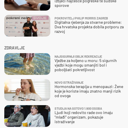
izbjeći najčešće pogreške te sudske
sporove
POKROVITELJ PHILIP MORRIS ZAGREB
Digitalna rješenja za stvarne probleme:
Dva hrvatska projekta dobila potporu za
razvoj
ZDRAVLJE
NAJSIGURNIJI OBLIK REKREACIJE
Vježbe za koljeno u moru: 5 sigurnih
vježbi koje mogu smanjiti bol i
poboljšati pokretljivost
NOVO ISTRAŽIVANJE
Hormonska terapija u menopauzi: Žene
koje je koriste imaju znatno manji rizik
od ovoga
STUDIJA NA GOTOVO 1.900 OSOBA
Ljudi koji redovito rade ovo imaju
“mlađi” organizam, pokazuje
istraživanje