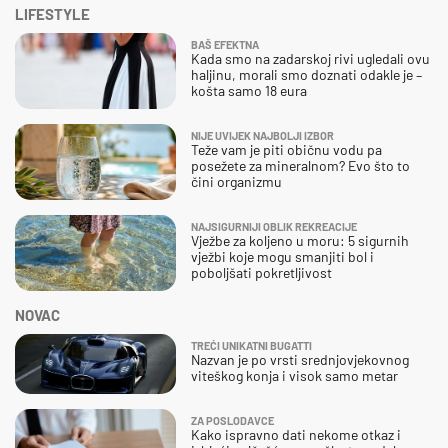
LIFESTYLE
BAŠ EFEKTNA
Kada smo na zadarskoj rivi ugledali ovu
haljinu, morali smo doznati odakle je –
košta samo 18 eura
NIJE UVIJEK NAJBOLJI IZBOR
Teže vam je piti običnu vodu pa
posežete za mineralnom? Evo što to
čini organizmu
NAJSIGURNIJI OBLIK REKREACIJE
Vježbe za koljeno u moru: 5 sigurnih
vježbi koje mogu smanjiti bol i
poboljšati pokretljivost
NOVAC
TREĆI UNIKATNI BUGATTI
Nazvan je po vrsti srednjovjekovnog
viteškog konja i visok samo metar
ZA POSLODAVCE
Kako ispravno dati nekome otkaz i