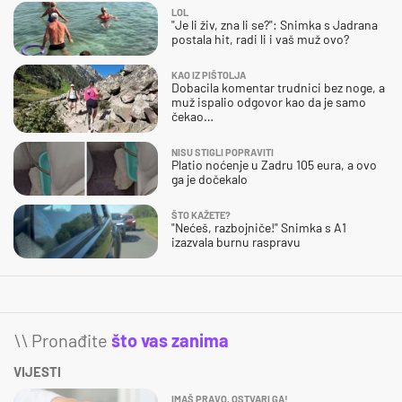
LOL
"Je li živ, zna li se?": Snimka s Jadrana
postala hit, radi li i vaš muž ovo?
KAO IZ PIŠTOLJA
Dobacila komentar trudnici bez noge, a
muž ispalio odgovor kao da je samo
čekao…
NISU STIGLI POPRAVITI
Platio noćenje u Zadru 105 eura, a ovo
ga je dočekalo
ŠTO KAŽETE?
"Nećeš, razbojniče!" Snimka s A1
izazvala burnu raspravu
\\ Pronađite
što vas zanima
VIJESTI
IMAŠ PRAVO, OSTVARI GA!