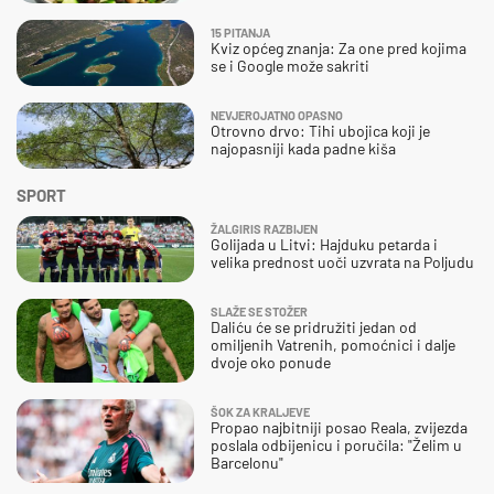
15 PITANJA
Kviz općeg znanja: Za one pred kojima
se i Google može sakriti
NEVJEROJATNO OPASNO
Otrovno drvo: Tihi ubojica koji je
najopasniji kada padne kiša
SPORT
ŽALGIRIS RAZBIJEN
Golijada u Litvi: Hajduku petarda i
velika prednost uoči uzvrata na Poljudu
SLAŽE SE STOŽER
Daliću će se pridružiti jedan od
omiljenih Vatrenih, pomoćnici i dalje
dvoje oko ponude
ŠOK ZA KRALJEVE
Propao najbitniji posao Reala, zvijezda
poslala odbijenicu i poručila: "Želim u
Barcelonu"