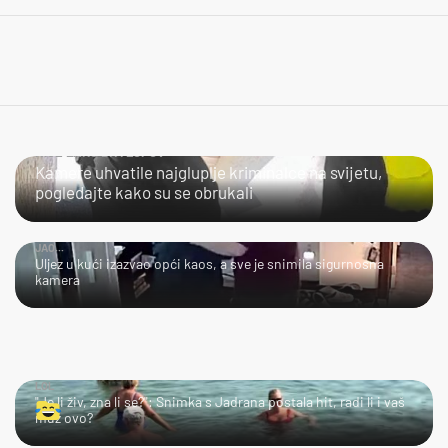
NIJE LAKO BITI LOPOV
Kamere uhvatile najgluplje kriminalce na svijetu,
pogledajte kako su se obrukali
JAO...
Uljez u kući izazvao opći kaos, a sve je snimila sigurnosna
kamera
LOL
"Je li živ, zna li se?": Snimka s Jadrana postala hit, radi li i vaš
muž ovo?