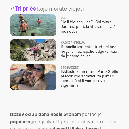
\\
Tri priče
koje morate vidjeti
LOL
"Je li živ, zna li se?": Snimka s
Jadrana postala hit, radi li i vaš
muž ovo?
KAO IZ PIŠTOLJA
Dobacila komentar trudnici bez
noge, a muž ispalio odgovor kao
da je samo čekao…
ŠTO KAŽETE?
Isključio komentare: Par iz Srbije
preporučio spravicu za plažu s
Temua, čini li vam se ovo
sigurnim?
Izazov od 30 dana Rosie Graham
postao je
popularniji
nego ikad! Ljeto je još dovoljno daleko
da imamo vremena
dovesti tijelo u formu
i