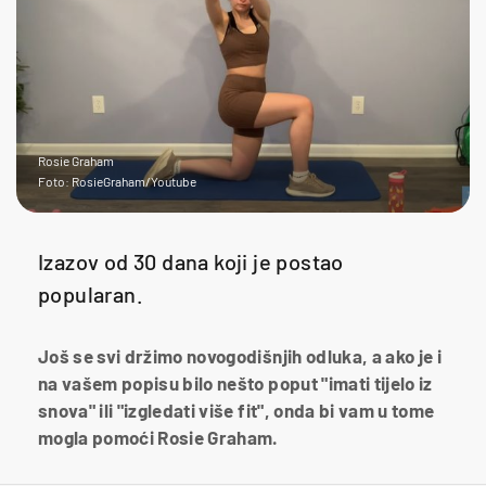
Rosie Graham
Foto: RosieGraham/Youtube
Izazov od 30 dana koji je postao
popularan.
Još se svi držimo novogodišnjih odluka, a ako je i
na vašem popisu bilo nešto poput "imati tijelo iz
snova" ili "izgledati više fit", onda bi vam u tome
mogla pomoći Rosie Graham.