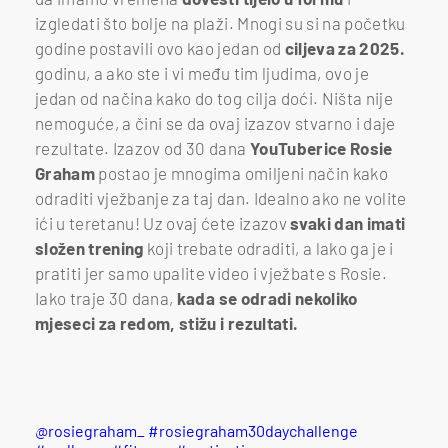
izgledati što bolje na plaži. Mnogi su si na početku
godine postavili ovo kao jedan od
ciljeva za 2025.
godinu, a ako ste i vi među tim ljudima, ovo je
jedan od načina kako do tog cilja doći. Ništa nije
nemoguće, a čini se da ovaj izazov stvarno i daje
rezultate. Izazov od 30 dana
YouTuberice Rosie
Graham
postao je mnogima omiljeni način kako
odraditi vježbanje za taj dan. Idealno ako ne volite
ići u teretanu! Uz ovaj ćete izazov
svaki dan imati
složen trening
koji trebate odraditi, a lako ga je i
pratiti jer samo upalite video i vježbate s Rosie.
Iako traje 30 dana,
kada se odradi nekoliko
mjeseci za redom, stižu i rezultati.
@rosiegraham_
#rosiegraham30daychallenge