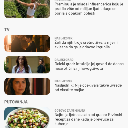
Preminula je mlada influencerica koju je
pratilo više od milijun ljudi, dugo se
borila s opakom bolesti
TV
NASLJEDNIK
Želi da njih troje sretno žive, a nije ni
svjesna da ga je odavno izgubila
DALEKI GRAD
Daleki grad: Intuicija joj govori da danas
neće otići iz njihovog života
NASLJEDNIK
Nasljednik: Nije očekivala takve uvrede
od vlastite majke
PUTOVANJA
GOTOVO ZA 15 MINUTA
Najbolja ljetna salata od graha: Brzinski
recept za dane kada je prevruće za
kuhanje