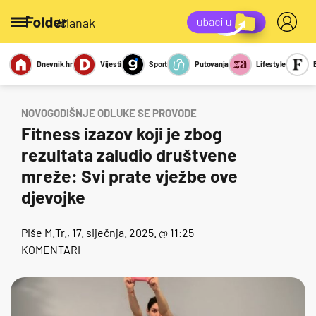
/članak
Dnevnik.hr
Vijesti
Sport
Putovanja
Lifestyle
Viralno
Miks
Kviz
Report
Sexy
NOVOGODIŠNJE ODLUKE SE PROVODE
Fitness izazov koji je zbog
rezultata zaludio društvene
mreže: Svi prate vježbe ove
djevojke
Piše
M.Tr.
, 17. siječnja. 2025. @ 11:25
KOMENTARI