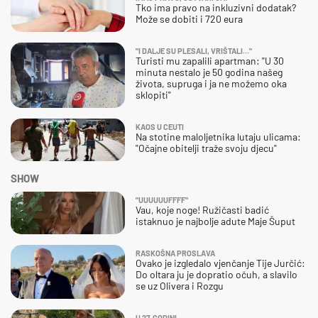
Tko ima pravo na inkluzivni dodatak?
Može se dobiti i 720 eura
"I DALJE SU PLESALI, VRIŠTALI..."
Turisti mu zapalili apartman: "U 30
minuta nestalo je 50 godina našeg
života, supruga i ja ne možemo oka
sklopiti"
KAOS U CEUTI
Na stotine maloljetnika lutaju ulicama:
"Očajne obitelji traže svoju djecu"
SHOW
"UUUUUUFFFF"
Vau, koje noge! Ružičasti badić
istaknuo je najbolje adute Maje Šuput
RASKOŠNA PROSLAVA
Ovako je izgledalo vjenčanje Tije Jurčić:
Do oltara ju je dopratio očuh, a slavilo
se uz Olivera i Rozgu
U 27. GODINI