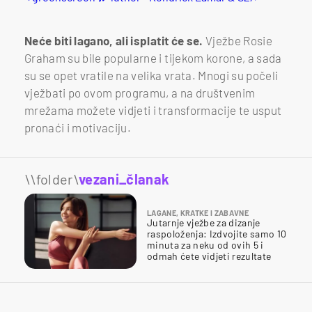
Neće biti lagano, ali isplatit će se.
Vježbe Rosie
Graham su bile popularne i tijekom korone, a sada
su se opet vratile na velika vrata. Mnogi su počeli
vježbati po ovom programu, a na društvenim
mrežama možete vidjeti i transformacije te usput
pronaći i motivaciju.
\\folder\
vezani_članak
LAGANE, KRATKE I ZABAVNE
Jutarnje vježbe za dizanje
raspoloženja: Izdvojite samo 10
minuta za neku od ovih 5 i
odmah ćete vidjeti rezultate