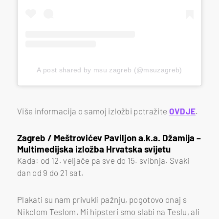
A post shared by msu zagreb (@msuzagreb)
Više informacija o samoj izložbi potražite
OVDJE
.
Zagreb / Meštrovićev Paviljon a.k.a. Džamija –
Multimedijska izložba Hrvatska svijetu
Kada: od 12. veljače pa sve do 15. svibnja. Svaki
dan od 9 do 21 sat.
Plakati su nam privukli pažnju, pogotovo onaj s
Nikolom Teslom. Mi hipsteri smo slabi na Teslu, ali