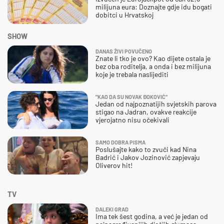
milijuna eura: Doznajte gdje idu bogati
dobitci u Hrvatskoj
SHOW
DANAS ŽIVI POVUČENO
Znate li tko je ovo? Kao dijete ostala je
bez oba roditelja, a onda i bez milijuna
koje je trebala naslijediti
"KAO DA SU NOVAK ĐOKOVIĆ"
Jedan od najpoznatijih svjetskih parova
stigao na Jadran, ovakve reakcije
vjerojatno nisu očekivali
SAMO DOBRA PISMA
Poslušajte kako to zvuči kad Nina
Badrić i Jakov Jozinović zapjevaju
Oliverov hit!
TV
DALEKI GRAD
Ima tek šest godina, a već je jedan od