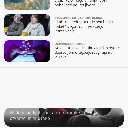
vježbi koje mogu smanjiti bol i
poboljšati pokretljivost
STUDIJA NA GOTOVO 1.900 OSOBA
Ljudi koji redovito rade ovo imaju
“mlađi” organizam, pokazuje
istraživanje
IZNENAĐUJUĆA VEZA
Novo istraživanje otkriva zašto osobe s
depresijom drugačije reagiraju na
lajkove
NIJE IM LAKO
Radnici podijelili šokantne snimke s gradilišta,
stvarno im nije lako