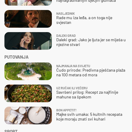
najnagrađivanijih dječjih glumaca
NASLJEDNIK
Rade mu iza leđa, a on toga nije
svjestan
DALEKI GRAD
Daleki grad: Jako je ljuta jer se miješa u
njezine stvari
PUTOVANJA
NAJMANJA NA SVIJETU
Čudo prirode: Predivna pješčana plaža
na 100 metara od mora
UZ RUČAK ILI VEČERU
Savršeni prilog: Recept za najfinije
mahune sa špekom
BON APPETIT!
Majke svih umaka: 5 kultnih recepata
koje moraju znati svi kuhari
SPORT