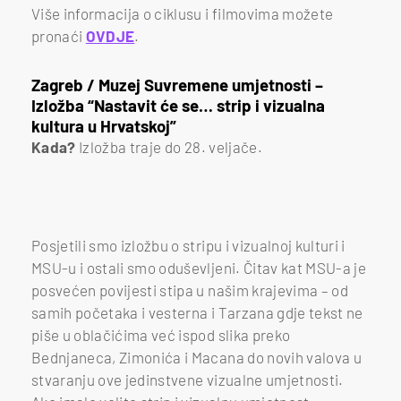
Više informacija o ciklusu i filmovima možete
pronaći
OVDJE
.
Zagreb / Muzej Suvremene umjetnosti –
Izložba “Nastavit će se… strip i vizualna
kultura u Hrvatskoj”
Kada?
Izložba traje do 28. veljače.
Posjetili smo izložbu o stripu i vizualnoj kulturi i
MSU-u i ostali smo oduševljeni. Čitav kat MSU-a je
posvećen povijesti stipa u našim krajevima – od
samih početaka i vesterna i Tarzana gdje tekst ne
piše u oblačićima već ispod slika preko
Bednjaneca, Zimonića i Macana do novih valova u
stvaranju ove jedinstvene vizualne umjetnosti.