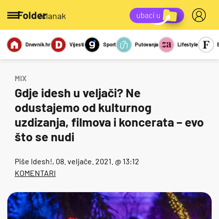
/članak
Dnevnik.hr
Vijesti
Sport
Putovanja
Lifestyle
Viralno
Miks
Kviz
Report
Sexy
MIX
Gdje idesh u veljači? Ne
odustajemo od kulturnog
uzdizanja, filmova i koncerata – evo
što se nudi
Piše
Idesh!
, 08. veljače. 2021. @ 13:12
KOMENTARI