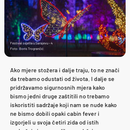
Festival svjetla u Sarajevu - 4
Foto: Boris Trogrančić
Ako mjere stožera i dalje traju, to ne znači
da trebamo odustati od života. I dalje se
pridržavamo sigurnosnih mjera kako
bismo jedni druge zaštitili no trebamo
iskoristiti sadržaje koji nam se nude kako
ne bismo dobili opaki cabin fever i
izgorjeli u svoja četiri zida od istih