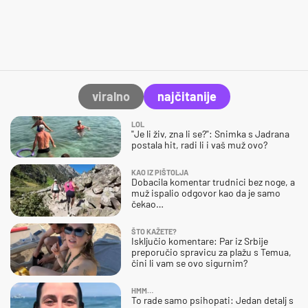
viralno
najčitanije
LOL
"Je li živ, zna li se?": Snimka s Jadrana
postala hit, radi li i vaš muž ovo?
KAO IZ PIŠTOLJA
Dobacila komentar trudnici bez noge, a
muž ispalio odgovor kao da je samo
čekao…
ŠTO KAŽETE?
Isključio komentare: Par iz Srbije
preporučio spravicu za plažu s Temua,
čini li vam se ovo sigurnim?
HMM…
To rade samo psihopati: Jedan detalj s