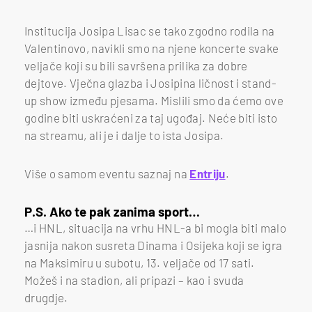
Institucija Josipa Lisac se tako zgodno rodila na
Valentinovo, navikli smo na njene koncerte svake
veljače koji su bili savršena prilika za dobre
dejtove. Vječna glazba i Josipina ličnost i stand-
up show između pjesama. Mislili smo da ćemo ove
godine biti uskraćeni za taj ugođaj. Neće biti isto
na streamu, ali je i dalje to ista Josipa.
Više o samom eventu saznaj na
Entriju
.
P.S. Ako te pak zanima sport…
…i HNL, situacija na vrhu HNL-a bi mogla biti malo
jasnija nakon susreta Dinama i Osijeka koji se igra
na Maksimiru u subotu, 13. veljače od 17 sati.
Možeš i na stadion, ali pripazi – kao i svuda
drugdje.