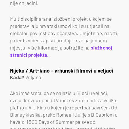
nije on jedini.
Multidisciplinarana izložbeni projekt u kojem se
predstavljaju hrvatski umovi koji su utjecali na
globalnu povijest čovječanstva. Umjetnine, nacrti,
patenti, video zapisi i uređaji – sve na jednom
mjestu. Više informacija potražite na
službenoj
stranici projekta.
Rijeka / Art-kino – vrhunski filmovi u veljači
Kada?
Veljača!
Ako imaš sreću da se nalaziš u Rijeci u veljači,
svoju dnevnu sobu i TV možeš zamijeniti za veliko
platno u Art-kinu u kojem je repertoar savršen. Od
Disney klasika, preko Romea i Julije s DiCapriom u
havajci i 500 Days of Summer pa sve do