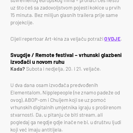
suvremenog europskog filma – pronaći ćeš nešto
uz što ćeš sa zadovoljstvom pojesti kokice u prvih
15 minuta. Bez milijun glasnih trailera prije same
projekcije.
Cijeli repertoar Art-kina za veljaču potraži
OVDJE
.
Svugdje / Remote festival – vrhunski glazbeni
izvođači u novom ruhu
Kada?
Subota i nedjelja, 20. i 21. veljače.
U dva dana osam izvođača predvođenih
Elementalom, Nipplepeople (ne znamo padeže od
ovog), ABOP-om i Chuijem koji se uz pomoć
vrhunskih digitalnih umjetnika igraju s proširenom
stvarnosti. Da, u pitanju će biti stream, ali
pogledaj ga negdje gdje inače ne bi, u društvu ljudi
koji već imaju antitijela.