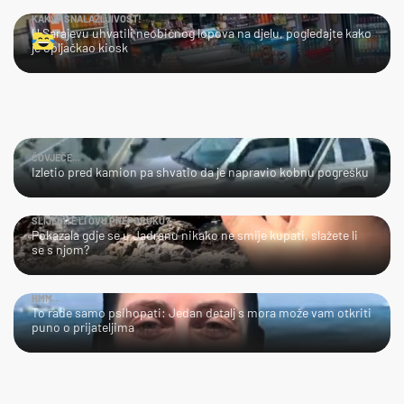
KAKVA SNALAŽLJIVOST!
U Sarajevu uhvatili neobičnog lopova na djelu, pogledajte kako
je opljačkao kiosk
ČOVJEČE...
Izletio pred kamion pa shvatio da je napravio kobnu pogrešku
SLIJEDITE LI OVU PREPORUKU?
Pokazala gdje se u Jadranu nikako ne smije kupati, slažete li
se s njom?
HMM…
To rade samo psihopati: Jedan detalj s mora može vam otkriti
puno o prijateljima