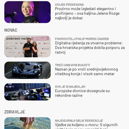
UVIJEK PREKRASNA
Prozirno može izgledati elegantno i
profinjeno – ova haljina Jelene Rozge
najbolji je dokaz
NOVAC
POKROVITELJ PHILIP MORRIS ZAGREB
Digitalna rješenja za stvarne probleme:
Dva hrvatska projekta dobila potporu za
razvoj
TREĆI UNIKATNI BUGATTI
Nazvan je po vrsti srednjovjekovnog
viteškog konja i visok samo metar
OVO JE 10 NAJBOLJIH
Europske dionice dosegnule su
rekordne razine
ZDRAVLJE
NAJSIGURNIJI OBLIK REKREACIJE
Vježbe za koljeno u moru: 5 sigurnih