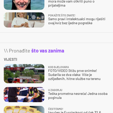
mora može vam otkriti puno o
prijateljima
POKAŽITE ŠTO ZNATE!
Samo pravi intelektualci mogu riješiti
ovaj kviz bez ijedne pogreške
\\ Pronađite
što vas zanima
VIJESTI
KOD BJELOVARA
FOTO/VIDEO Stižu prve snimke!
Sudarila se dva vlaka: Više je
ozlijeđenih, hitne službe na terenu
U ZAGORJU
Teška prometna nesreća! Jedna osoba
poginula
ČESTITAMO!
Izvučen je Eurojackpot od čak 32,6