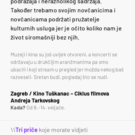
podražaja i neraznolikog sadržaja.
Također trebamo svojim novčanicima i
novčanicama podržati pružatelje
kulturnih usluga jer je očito koliko nam je
život siromašniji bez njih.
Muzeji i kina su još uvijek otvoreni, a koncerti se
održavaju u drukčijim aranžmanima pa smo
ubacili i koji stream u pregled jer možda nekog baš
razveseli. Sretan budi, pogledaj što se nudi.
Zagreb / Kino Tuškanac – Ciklus filmova
Andreja Tarkovskog
Kada?
Od 8.-14. veljače.
\\
Tri priče
koje morate vidjeti