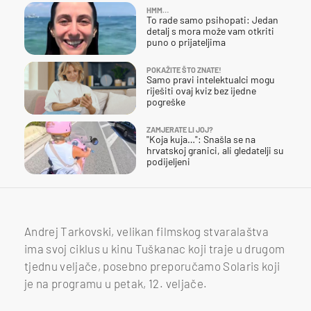
HMM…
To rade samo psihopati: Jedan
detalj s mora može vam otkriti
puno o prijateljima
POKAŽITE ŠTO ZNATE!
Samo pravi intelektualci mogu
riješiti ovaj kviz bez ijedne
pogreške
ZAMJERATE LI JOJ?
"Koja kuja…": Snašla se na
hrvatskoj granici, ali gledatelji su
podijeljeni
Andrej Tarkovski, velikan filmskog stvaralaštva
ima svoj ciklus u kinu Tuškanac koji traje u drugom
tjednu veljače, posebno preporučamo Solaris koji
je na programu u petak, 12. veljače.