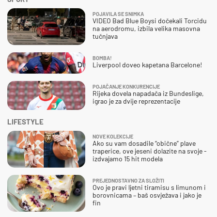
POJAVILA SE SNIMKA
VIDEO Bad Blue Boysi dočekali Torcidu
na aerodromu, izbila velika masovna
tučnjava
BOMBA!
Liverpool doveo kapetana Barcelone!
POJAČANJE KONKURENCIJE
Rijeka dovela napadača iz Bundeslige,
igrao je za dvije reprezentacije
LIFESTYLE
NOVE KOLEKCIJE
Ako su vam dosadile “obične” plave
traperice, ove jeseni dolazite na svoje -
izdvajamo 15 hit modela
PREJEDNOSTAVNO ZA SLOŽITI
Ovo je pravi ljetni tiramisu s limunom i
borovnicama – baš osvježava i jako je
fin