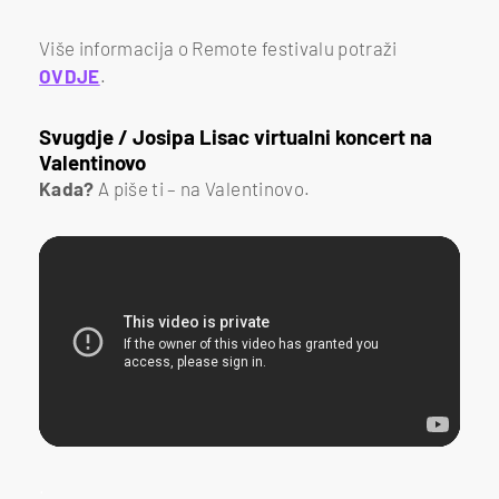
Više informacija o Remote festivalu potraži
OVDJE
.
Svugdje / Josipa Lisac virtualni koncert na
Valentinovo
Kada?
A piše ti – na Valentinovo.
.