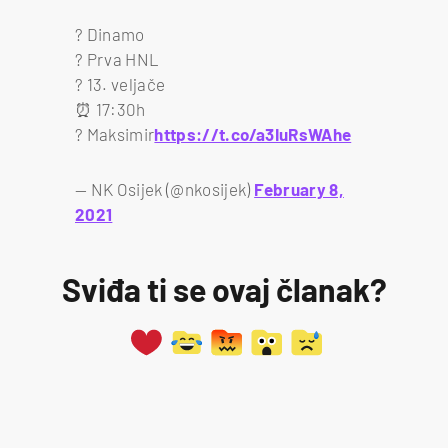
? Dinamo
? Prva HNL
? 13. veljače
⏰ 17:30h
? Maksimir
https://t.co/a3IuRsWAhe
— NK Osijek (@nkosijek)
February 8,
2021
Sviđa ti se ovaj članak?