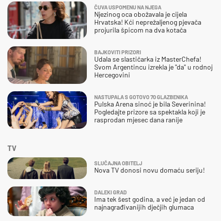
ČUVA USPOMENU NA NJEGA
Njezinog oca obožavala je cijela
Hrvatska! Kći neprežaljenog pjevača
projurila špicom na dva kotača
BAJKOVITI PRIZORI
Udala se slastičarka iz MasterChefa!
Svom Argentincu izrekla je "da" u rodnoj
Hercegovini
NASTUPALA S GOTOVO 70 GLAZBENIKA
Pulska Arena sinoć je bila Severinina!
Pogledajte prizore sa spektakla koji je
rasprodan mjesec dana ranije
TV
SLUČAJNA OBITELJ
Nova TV donosi novu domaću seriju!
DALEKI GRAD
Ima tek šest godina, a već je jedan od
najnagrađivanijih dječjih glumaca