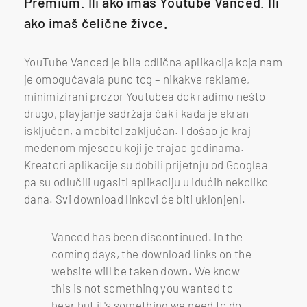
Premium. Ili ako imaš Youtube Vanced. Ili
ako imaš čelične živce.
YouTube Vanced je bila odlična aplikacija koja nam
je omogućavala puno tog – nikakve reklame,
minimizirani prozor Youtubea dok radimo nešto
drugo, playjanje sadržaja čak i kada je ekran
isključen, a mobitel zaključan. I došao je kraj
medenom mjesecu koji je trajao godinama.
Kreatori aplikacije su dobili prijetnju od Googlea
pa su odlučili ugasiti aplikaciju u idućih nekoliko
dana. Svi download linkovi će biti uklonjeni.
Vanced has been discontinued. In the
coming days, the download links on the
website will be taken down. We know
this is not something you wanted to
hear but it's something we need to do.