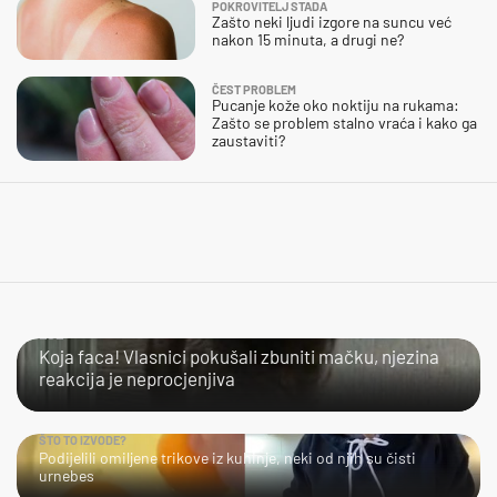
POKROVITELJ STADA
Zašto neki ljudi izgore na suncu već
nakon 15 minuta, a drugi ne?
ČEST PROBLEM
Pucanje kože oko noktiju na rukama:
Zašto se problem stalno vraća i kako ga
zaustaviti?
LOL
Koja faca! Vlasnici pokušali zbuniti mačku, njezina
reakcija je neprocjenjiva
ŠTO TO IZVODE?
Podijelili omiljene trikove iz kuhinje, neki od njih su čisti
urnebes