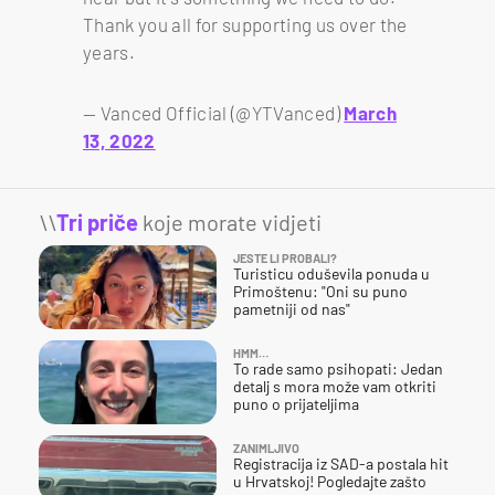
Thank you all for supporting us over the
years.
— Vanced Official (@YTVanced)
March
13, 2022
\\
Tri priče
koje morate vidjeti
JESTE LI PROBALI?
Turisticu oduševila ponuda u
Primoštenu: "Oni su puno
pametniji od nas"
HMM…
To rade samo psihopati: Jedan
detalj s mora može vam otkriti
puno o prijateljima
ZANIMLJIVO
Registracija iz SAD-a postala hit
u Hrvatskoj! Pogledajte zašto