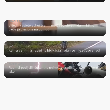
URADI SAM?
Slijedili savjete s društvenih mreža pa shvatili da im hitno
treba profesionalna pomoć
JAO...
Kamera snimila napad na biciklista, jadan se nije stigao snaći
NIJE IM LAKO
Radnici podijelili šokantne snimke s gradilišta, stvarno im nije
lako