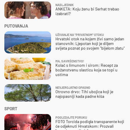
NASLJEDNIK
ANKETA: Koju ženu bi Serhat trebao
izabrati?
PUTOVANJA
UŽIVANJE NA "PRIVATNOM" OTOKU
Hrvatski otok na kojem živi samo jedan
stanovnik: Ljepotan koji je diljem
svijeta poznat po svojem "bijelom zlatu"
MA, SAVRŠENSTVO!
Kolač s limunom i sirom: Recept za
božanstvenu slasticu koja se topi u
ustima
NEVJEROJATNO OPASNO
Otrovno drvo: Tihi ubojica koji je
najopasniji kada padne kiša
SPORT
POGLEDAJTE PORUKU
FOTO Torcida podigla transparente koji
će odjeknuti Hrvatskom: Prozvali