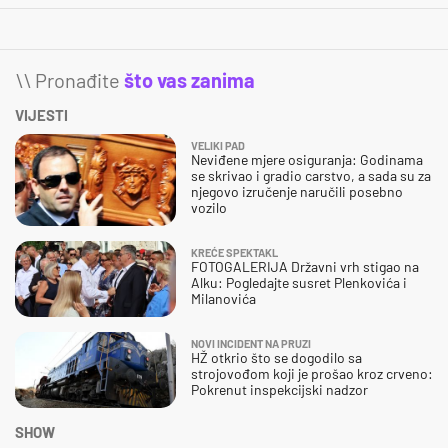
\\ Pronađite
što vas zanima
VIJESTI
VELIKI PAD
Neviđene mjere osiguranja: Godinama
se skrivao i gradio carstvo, a sada su za
njegovo izručenje naručili posebno
vozilo
KREĆE SPEKTAKL
FOTOGALERIJA Državni vrh stigao na
Alku: Pogledajte susret Plenkovića i
Milanovića
NOVI INCIDENT NA PRUZI
HŽ otkrio što se dogodilo sa
strojovođom koji je prošao kroz crveno:
Pokrenut inspekcijski nadzor
SHOW