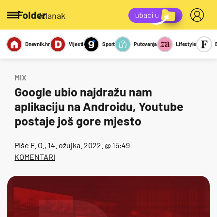
/članak
Dnevnik.hr
Vijesti
Sport
Putovanja
Lifestyle
Viralno
Miks
Kviz
Report
Sexy
MIX
Google ubio najdražu nam
aplikaciju na Androidu, Youtube
postaje još gore mjesto
Piše
F. O.
, 14. ožujka. 2022. @ 15:49
KOMENTARI