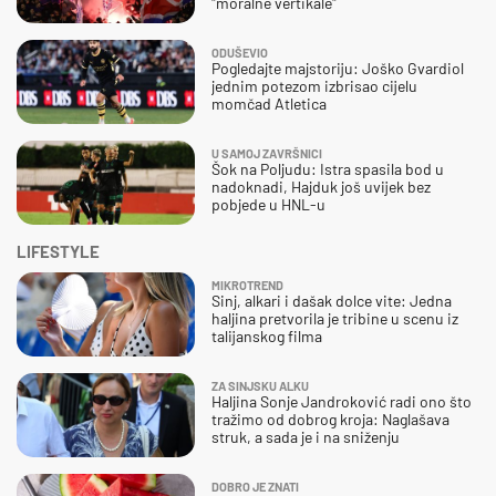
"moralne vertikale"
ODUŠEVIO
Pogledajte majstoriju: Joško Gvardiol
jednim potezom izbrisao cijelu
momčad Atletica
U SAMOJ ZAVRŠNICI
Šok na Poljudu: Istra spasila bod u
nadoknadi, Hajduk još uvijek bez
pobjede u HNL-u
LIFESTYLE
MIKROTREND
Sinj, alkari i dašak dolce vite: Jedna
haljina pretvorila je tribine u scenu iz
talijanskog filma
ZA SINJSKU ALKU
Haljina Sonje Jandroković radi ono što
tražimo od dobrog kroja: Naglašava
struk, a sada je i na sniženju
DOBRO JE ZNATI