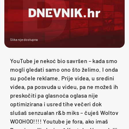
Slika nije dostupna
YouTube je nekoć bio savršen – kada smo
mogli gledati samo ono što želimo. I onda
su počele reklame. Prije videa, u sredini
videa, pa posvuda u videu, pa ne možeš ih
preskočiti pa glasnoća oglasa nije
optimizirana i usred tihe večeri dok
slušaš senzualan r&b miks – čuješ Woltov
WOOHOO!!!! Youtube je fora, ako imaš