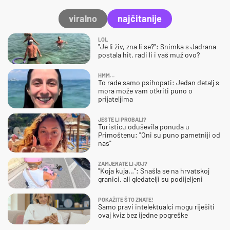
viralno
najčitanije
LOL
"Je li živ, zna li se?": Snimka s Jadrana
postala hit, radi li i vaš muž ovo?
HMM…
To rade samo psihopati: Jedan detalj s
mora može vam otkriti puno o
prijateljima
JESTE LI PROBALI?
Turisticu oduševila ponuda u
Primoštenu: "Oni su puno pametniji od
nas"
ZAMJERATE LI JOJ?
"Koja kuja…": Snašla se na hrvatskoj
granici, ali gledatelji su podijeljeni
POKAŽITE ŠTO ZNATE!
Samo pravi intelektualci mogu riješiti
ovaj kviz bez ijedne pogreške