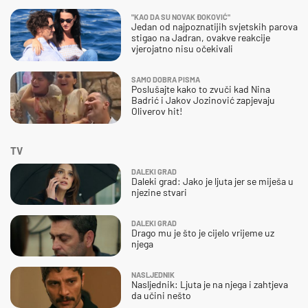
"KAO DA SU NOVAK ĐOKOVIĆ"
Jedan od najpoznatijih svjetskih parova
stigao na Jadran, ovakve reakcije
vjerojatno nisu očekivali
SAMO DOBRA PISMA
Poslušajte kako to zvuči kad Nina
Badrić i Jakov Jozinović zapjevaju
Oliverov hit!
TV
DALEKI GRAD
Daleki grad: Jako je ljuta jer se miješa u
njezine stvari
DALEKI GRAD
Drago mu je što je cijelo vrijeme uz
njega
NASLJEDNIK
Nasljednik: Ljuta je na njega i zahtjeva
da učini nešto