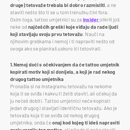
druge) tetovaže trebala bi dobro razmisliti
, a ne
staviti nešto što ti se u tom trenutku čini fora.
Osim toga, tattoo umjetnici su za
Insider
otkrili još
neke od
najčešćih greški koje viđaju da rade ljudi
koji stavljaju svoju prvu tetovažu
. Nauči na
njihovim greškama i nemoj i ti napraviti nešto od
ovoga ako se planiraš uskoro ići tetovirati.
1.Nemoj doći s očekivanjem da će tattoo umjetnik
kopirati motiv koji si donijela, a koji je rad nekog
drugog tattoo umjetnika
Pronašla si na Instagramu tetovažu na nekome
koja ti se sviđa i kakvu ti želiš staviti, ali očekuj da
ju nećeš dobiti. Tattoo umjetnici neće kopirati
jedan drugog i stavljati identičnu tetovažu. Ako je
tetovaža koja ti se sviđa od nekog drugog
umjetnika, onda će
onaj kod kojeg ti ideš napraviti
svoju verziju tog motiva
, ali nikada ti neće staviti