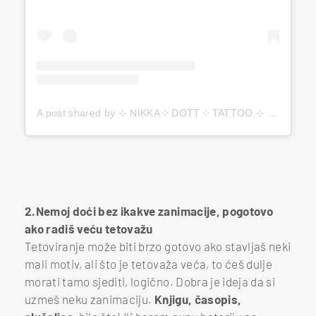
A post shared by ⊹ NIKKA ༶ DOTT ༶ TATTOO ⊹ (@nikkadott)
2.Nemoj doći bez ikakve zanimacije, pogotovo
ako radiš veću tetovažu
Tetoviranje može biti brzo gotovo ako stavljaš neki
mali motiv, ali što je tetovaža veća, to ćeš dulje
morati tamo sjediti, logično. Dobra je ideja da si
uzmeš neku zanimaciju.
Knjigu, časopis,