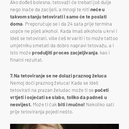
Ako dođeš bolesna, tetovaži će trebati još dulje
nego inače da zacijeli, a mnogi te niti
neće u
takvom stanju tetovirati i samo će te poslati
doma
. Preporučuje se i da 24 sata prije termina
uopće ne piješ alkohol. Kada imaš alkohola u krvi i
ideš se tetovirati, više ćeš krvariti i to može tattoo
umjetniku smetati da dobro napravi tetovažu, a i
isto može
produljiti proces zacjeljivanja
, kao i
finalni rezultat.
7.Na tetoviranje se ne dolazi praznog želuca
Nemoj doći praznog želuca! Kada se ideš
tetovirati na prazan želudac može ti se
početi
vrtjeti i osjećati se slabo, toliko da padneš u
nesvijest.
Može ti čak
biti i mučno!
Nekoliko sati
prije tetoviranja pojedi nešto.