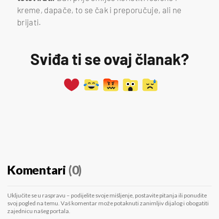
kreme, dapače, to se čak i preporučuje, ali ne
brijati.
Sviđa ti se ovaj članak?
Komentari
(0)
Uključite se u raspravu – podijelite svoje mišljenje, postavite pitanja ili ponudite
svoj pogled na temu. Vaš komentar može potaknuti zanimljiv dijalog i obogatiti
zajednicu našeg portala.