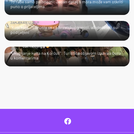
To rade samo psihopati: Jedan detalj s mora može vam otkriti
puno o prijateljima
ZAMJERATE LI JOJ?
"Koja kuja…": Snašla se na hrvatskoj granici, ali gledatelji su
podijeljeni
JAO…
"Okupljanje kulta na Korčuli": Turistica objavom izazvala buru
u komentarima