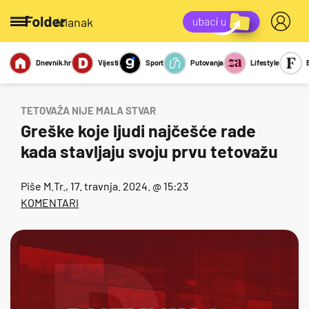
/članak
Dnevnik.hr
Vijesti
Sport
Putovanja
Lifestyle
Viralno
Miks
Kviz
Report
Sexy
TETOVAŽA NIJE MALA STVAR
Greške koje ljudi najčešće rade
kada stavljaju svoju prvu tetovažu
Piše
M.Tr.
, 17. travnja. 2024. @ 15:23
KOMENTARI