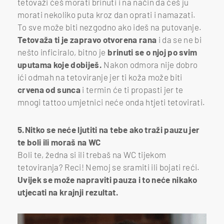
tetovaži ćeš morati brinuti i na način da ćeš ju
morati nekoliko puta kroz dan oprati i namazati.
To sve može biti nezgodno ako ideš na putovanje.
Tetovaža ti je zapravo otvorena rana
i da se ne bi
nešto inficiralo, bitno je
brinuti se o njoj po svim
uputama koje dobiješ.
Nakon odmora nije dobro
ići odmah na tetoviranje jer ti koža može biti
crvena od sunca
i termin će ti propasti jer te
mnogi tattoo umjetnici neće onda htjeti tetovirati.
5.Nitko se neće ljutiti na tebe ako traži pauzu jer
te boli ili moraš na WC
Boli te, žedna si ili trebaš na WC tijekom
tetoviranja? Reci! Nemoj se sramiti ili bojati reći.
Uvijek se može napraviti pauza i to neće nikako
utjecati na krajnji rezultat.