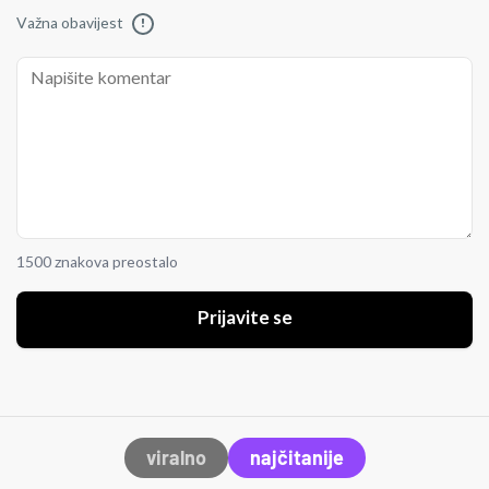
Važna obavijest
!
1500 znakova preostalo
Prijavite se
viralno
najčitanije