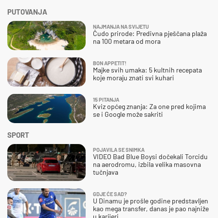
PUTOVANJA
NAJMANJA NA SVIJETU
Čudo prirode: Predivna pješčana plaža
na 100 metara od mora
BON APPETIT!
Majke svih umaka: 5 kultnih recepata
koje moraju znati svi kuhari
15 PITANJA
Kviz općeg znanja: Za one pred kojima
se i Google može sakriti
SPORT
POJAVILA SE SNIMKA
VIDEO Bad Blue Boysi dočekali Torcidu
na aerodromu, izbila velika masovna
tučnjava
GDJE ĆE SAD?
U Dinamu je prošle godine predstavljen
kao mega transfer, danas je pao najniže
u karijeri