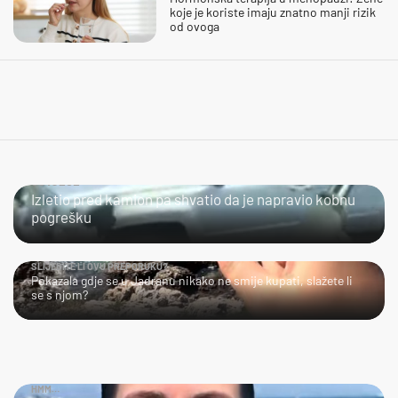
koje je koriste imaju znatno manji rizik
od ovoga
ČOVJEČE...
Izletio pred kamion pa shvatio da je napravio kobnu
pogrešku
SLIJEDITE LI OVU PREPORUKU?
Pokazala gdje se u Jadranu nikako ne smije kupati, slažete li
se s njom?
HMM…