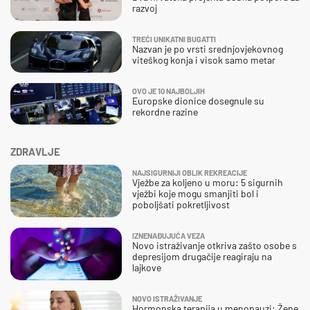
razvoj
TREĆI UNIKATNI BUGATTI
Nazvan je po vrsti srednjovjekovnog
viteškog konja i visok samo metar
OVO JE 10 NAJBOLJIH
Europske dionice dosegnule su
rekordne razine
ZDRAVLJE
NAJSIGURNIJI OBLIK REKREACIJE
Vježbe za koljeno u moru: 5 sigurnih
vježbi koje mogu smanjiti bol i
poboljšati pokretljivost
IZNENAĐUJUĆA VEZA
Novo istraživanje otkriva zašto osobe s
depresijom drugačije reagiraju na
lajkove
NOVO ISTRAŽIVANJE
Hormonska terapija u menopauzi: Žene