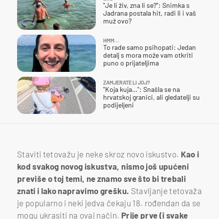
"Je li živ, zna li se?": Snimka s
Jadrana postala hit, radi li i vaš
muž ovo?
HMM…
To rade samo psihopati: Jedan
detalj s mora može vam otkriti
puno o prijateljima
ZAMJERATE LI JOJ?
"Koja kuja…": Snašla se na
hrvatskoj granici, ali gledatelji su
podijeljeni
Staviti tetovažu je neke skroz novo iskustvo.
Kao i
kod svakog novog iskustva, nismo još upućeni
previše o toj temi, ne znamo sve što bi trebali
znati i lako napravimo grešku.
Stavljanje tetovaža
je popularno i neki jedva čekaju 18. rođendan da se
mogu ukrasiti na ovaj način.
Prije prve (i svake