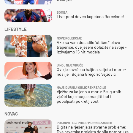
BOMBA!
Liverpool doveo kapetana Barcelone!
LIFESTYLE
NOVE KOLEKCIJE
Ako su vam dosadile “obične” plave
traperice, ove jeseni dolazite na svoje -
izdvajamo 15 hit modela
U NOJ NIJE VRUĆE
Ovo je savršena haljina za ljeto i more -
nosi je i Bojana Gregorić Vejzović
NAJSIGURNIJI OBLIK REKREACIJE
Vježbe za koljeno u moru: 5 sigurnih
vježbi koje mogu smanjiti bol i
poboljšati pokretljivost
NOVAC
POKROVITELJ PHILIP MORRIS ZAGREB
Digitalna rješenja za stvarne probleme:
Dva hrvatska projekta dobila potporu za