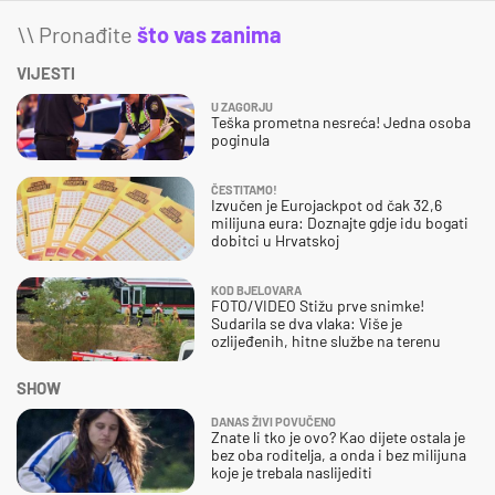
\\ Pronađite
što vas zanima
VIJESTI
U ZAGORJU
Teška prometna nesreća! Jedna osoba
poginula
ČESTITAMO!
Izvučen je Eurojackpot od čak 32,6
milijuna eura: Doznajte gdje idu bogati
dobitci u Hrvatskoj
KOD BJELOVARA
FOTO/VIDEO Stižu prve snimke!
Sudarila se dva vlaka: Više je
ozlijeđenih, hitne službe na terenu
SHOW
DANAS ŽIVI POVUČENO
Znate li tko je ovo? Kao dijete ostala je
bez oba roditelja, a onda i bez milijuna
koje je trebala naslijediti