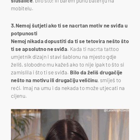
slušalice
, bilo što! Ili barem punu bateriju na
mobitelu.
3.Nemoj šutjeti ako ti se nacrtan motiv ne sviđa u
potpunosti
Nemoj nikada dopustiti da ti se tetovira nešto što
ti se apsolutno ne sviđa
. Kada ti nacrta tattoo
umjetnik dizajn i stavi šablonu na mjesto gdje
želiš, slobodno mu kažeš ako to nije ipak to što si
zamislila i što ti se sviđa.
Bilo da želiš drugačije
nešto na motivu ili drugačiju veličinu
, smiješ to
reći. Imaj na umu i da nekada to može utjecati na
cijenu.