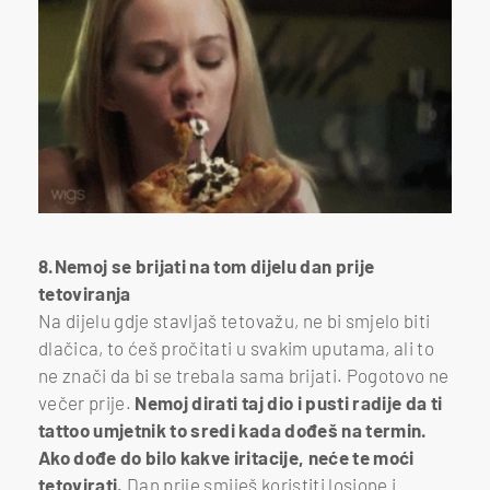
8.Nemoj se brijati na tom dijelu dan prije
tetoviranja
Na dijelu gdje stavljaš tetovažu, ne bi smjelo biti
dlačica, to ćeš pročitati u svakim uputama, ali to
ne znači da bi se trebala sama brijati. Pogotovo ne
večer prije.
Nemoj dirati taj dio i pusti radije da ti
tattoo umjetnik to sredi kada dođeš na termin.
Ako dođe do bilo kakve iritacije, neće te moći
tetovirati.
Dan prije smiješ koristiti losione i