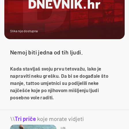
Slika nije dostupna
Nemoj biti jedna od tih ljudi.
Kada stavljaš svoju prvu tetovažu, lako je
napraviti neku grešku. Da bi se događale što
manje, tattoo umjetnici su podijelili neke
najčešće koje po njihovom mišljenju ljudi
posebno vole raditi.
\\
Tri priče
koje morate vidjeti
LOL