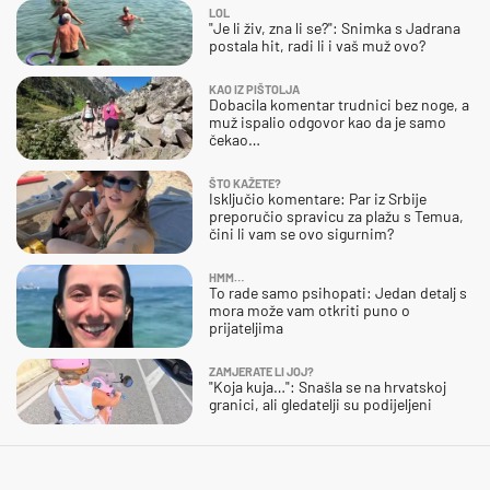
LOL
"Je li živ, zna li se?": Snimka s Jadrana
postala hit, radi li i vaš muž ovo?
KAO IZ PIŠTOLJA
Dobacila komentar trudnici bez noge, a
muž ispalio odgovor kao da je samo
čekao…
ŠTO KAŽETE?
Isključio komentare: Par iz Srbije
preporučio spravicu za plažu s Temua,
čini li vam se ovo sigurnim?
HMM…
To rade samo psihopati: Jedan detalj s
mora može vam otkriti puno o
prijateljima
ZAMJERATE LI JOJ?
"Koja kuja…": Snašla se na hrvatskoj
granici, ali gledatelji su podijeljeni